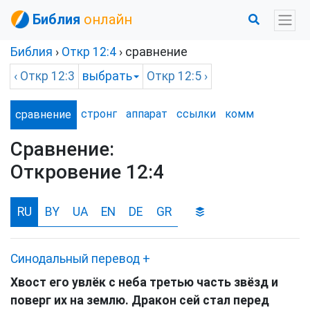
Библия
онлайн
Библия
›
Откр
12:4
› сравнение
‹
Откр
12:3
выбрать
Откр
12:5 ›
стронг
аппарат
ссылки
комм
сравнение
Сравнение:
Откровение 12:4
RU
BY
UA
EN
DE
GR
Синодальный перевод
+
Хвост его увлёк с неба третью часть звёзд и
поверг их на землю. Дракон сей стал перед