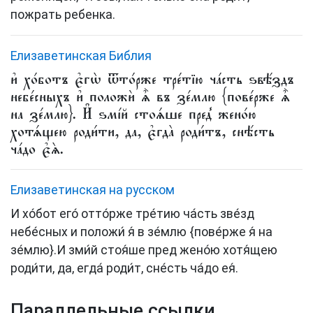
пожрать ребенка.
Елизаветинская Библия
и҆ хо́ботъ є҆гѡ̀ ѿто́рже тре́тїю ча́сть ѕвѣ́здъ
небе́сныхъ и҆ положѝ ѧ҆̀ въ зе́млю {пове́рже ѧ҆̀
на зе́млю}. И҆ ѕмі́й стоѧ́ше пред̾ жено́ю
хотѧ́щею роди́ти, да, є҆гда̀ роди́тъ, снѣ́сть
ча́до є҆ѧ̀.
Елизаветинская на русском
И хо́бот его́ отто́рже тре́тию ча́сть зве́зд
небе́сных и положи́ я́ в зе́млю
{пове́рже я́ на
зе́млю}
.И зми́й стоя́ше пред жено́ю хотя́щею
роди́ти, да, егда́ роди́т, сне́сть ча́до ея́.
Параллельные ссылки