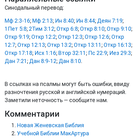
Синодальный перевод:
Мф 2:3-16
;
Мф 2:13
;
Ин 8:40
;
Ин 8:44
;
Деян 7:19
;
1Пет 5:8
;
2Тим 3:12
;
Откр 6:8
;
Откр 8:10
;
Откр 9:10
;
Откр 9:19
;
Откр 12:2
;
Откр 12:3
;
Откр 12:6
;
Откр
12:7
;
Откр 12:13
;
Откр 13:2
;
Откр 13:11
;
Откр 16:13
;
Откр 17:18
;
Исх 1:16
;
Втор 32:11
;
Пс 22:9
;
Иез 29:3
;
Дан 7:21
;
Дан 8:9-12
;
Дан 8:10
.
В ссылках на псалмы могут быть ошибки, ввиду
разночтения русской и английской нумераций.
Заметили неточность — сообщите нам.
Комментарии
Новая Женевская Библия
Учебной Библии МакАртура