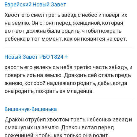
Еврейский Новый Завет
Хвост его смёл треть звёзд с небес и поверг их
на землю. Он стоял перед женщиной, которая
вот-вот должна была родить, чтобы пожрать
ребёнка в тот момент, как он появится на свет.
Новый Завет РБО 1824
+
хвостъ его увлекъ съ неба третію часть звѣздъ, и
повергъ ихъ на землю. Драконъ сей сталъ предъ
женою, которой надлежало родить, дабы, когда
она родитъ, пожрать ея младенца.
Вишенчук-Вишенька
Дракон отрубил хвостом треть небесных звезд и
смахнул их на землю. Дракон встал перед
роженицей, чтобы, как только она родит,