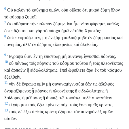
6
Οὐ καλὸν τὸ καύχημα ὑμῶν. οὐκ οἴδατε ὅτι μικρὰ ζύμη ὅλον
τὸ φύραμα ζυμοῖ;
7
ἐκκαθάρατε τὴν παλαιὰν ζύμην, ἵνα ἦτε νέον φύραμα, καθώς
ἐστε ἄζυμοι. καὶ γὰρ τὸ πάσχα ἡμῶν ἐτύθη Χριστός·
8
ὥστε ἑορτάζωμεν, μὴ ἐν ζύμῃ παλαιᾷ μηδὲ ἐν ζύμῃ κακίας καὶ
πονηρίας, ἀλλ' ἐν ἀζύμοις εἰλικρινίας καὶ ἀληθείας.
9
Ἔγραψα ὑμῖν ἐν τῇ ἐπιστολῇ μὴ συναναμίγνυσθαι πόρνοις,
10
οὐ πάντως τοῖς πόρνοις τοῦ κόσμου τούτου ἢ τοῖς πλεονέκταις
καὶ ἅρπαξιν ἢ εἰδωλολάτραις, ἐπεὶ ὠφείλετε ἄρα ἐκ τοῦ κόσμου
ἐξελθεῖν.
11
νῦν δὲ ἔγραψα ὑμῖν μὴ συναναμίγνυσθαι ἐάν τις ἀδελφὸς
ὀνομαζόμενος ᾖ πόρνος ἢ πλεονέκτης ἢ εἰδωλολάτρης ἢ
λοίδορος ἢ μέθυσος ἢ ἅρπαξ, τῷ τοιούτῳ μηδὲ συνεσθίειν.
12
τί γάρ μοι τοὺς ἔξω κρίνειν; οὐχὶ τοὺς ἔσω ὑμεῖς κρίνετε,
13
τοὺς δὲ ἔξω ὁ θεὸς κρίνει; ἐξάρατε τὸν πονηρὸν ἐξ ὑμῶν
αὐτῶν.