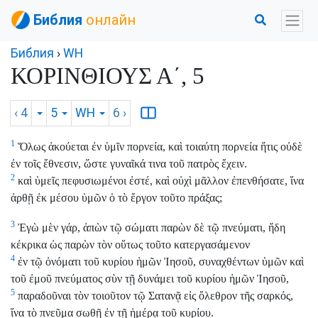
Библия
онлайн
Библия
›
WH
ΚΟΡΙΝΘΙΟΥΣ Α΄, 5
‹ 4
5
WH
6
›
1
Ὅλως ἀκούεται ἐν ὑμῖν πορνεία, καὶ τοιαύτη πορνεία ἥτις οὐδὲ
ἐν τοῖς ἔθνεσιν, ὥστε γυναῖκά τινα τοῦ πατρὸς ἔχειν.
2
καὶ ὑμεῖς πεφυσιωμένοι ἐστέ, καὶ οὐχὶ μᾶλλον ἐπενθήσατε, ἵνα
ἀρθῇ ἐκ μέσου ὑμῶν ὁ τὸ ἔργον τοῦτο πράξας;
3
Ἐγὼ μὲν γάρ, ἀπὼν τῷ σώματι παρὼν δὲ τῷ πνεύματι, ἤδη
κέκρικα ὡς παρὼν τὸν οὕτως τοῦτο κατεργασάμενον
4
ἐν τῷ ὀνόματι τοῦ κυρίου ἡμῶν Ἰησοῦ, συναχθέντων ὑμῶν καὶ
τοῦ ἐμοῦ πνεύματος σὺν τῇ δυνάμει τοῦ κυρίου ἡμῶν Ἰησοῦ,
5
παραδοῦναι τὸν τοιοῦτον τῷ Σατανᾷ εἰς ὄλεθρον τῆς σαρκός,
ἵνα τὸ πνεῦμα σωθῇ ἐν τῇ ἡμέρᾳ τοῦ κυρίου.