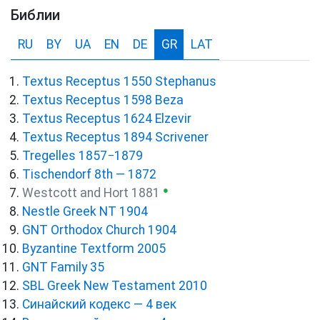
Библии
RU
BY
UA
EN
DE
GR
LAT
Textus Receptus 1550 Stephanus
Textus Receptus 1598 Beza
Textus Receptus 1624 Elzevir
Textus Receptus 1894 Scrivener
Tregelles 1857−1879
Tischendorf 8th — 1872
●
Westcott and Hort 1881
Nestle Greek NT 1904
GNT Orthodox Church 1904
Byzantine Textform 2005
GNT Family 35
SBL Greek New Testament 2010
Синайский кодекс — 4 век