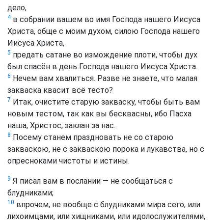
дело,
4
в собрании вашем во имя Господа нашего Иисуса
Христа, обще с моим духом, силою Господа нашего
Иисуса Христа,
5
предать сатане во измождение плоти, чтобы дух
был спасён в день Господа нашего Иисуса Христа.
6
Нечем вам хвалиться. Разве не знаете, что малая
закваска квасит всё тесто?
7
Итак, очистите старую закваску, чтобы быть вам
новым тестом, так как вы бесквасны, ибо Пасха
наша, Христос, заклан за нас.
8
Посему станем праздновать не со старою
закваскою, не с закваскою порока и лукавства, но с
опресноками чистоты и истины.
9
Я писал вам в послании — не сообщаться с
блудниками;
10
впрочем, не вообще с блудниками мира сего, или
лихоимцами, или хищниками, или идолослужителями,