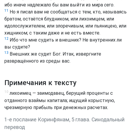
ибо иначе надлежало бы вам выйти из мира
сего
.
11
Но я писал вам не сообщаться с тем, кто, называясь
братом, остаётся блудником, или лихоимцем, или
идолослужителем, или злоречивым, или пьяницею, или
хищником; с таким даже и не есть вместе.
12
Ибо что мне судить и внешних? Не внутренних ли
вы судите?
13
Внешних же судит Бог. Итак, извергните
развращённого из среды вас.
Примечания к тексту
10
лихоимец — заимодавец, берущий проценты с
отданного взаймы капитала; ищущий корыстную,
чрезмерную прибыль при денежных расчетах.
1-е послание Коринфянам, 5 глава. Синодальный
перевод