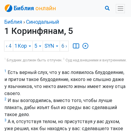
Библия
онлайн
Библия
›
Синодальный
1 Коринфянам, 5
‹ 4
1Кор
5
SYN
6
›
1
9
Блудник должен быть отлучен.
Суд над внешними и внутренними.
1
Есть верный слух, что у вас
появилось
блудодеяние,
и притом такое блудодеяние, какого не слышно даже
у язычников, что некто
вместо жены
имеет жену отца
своего.
2
И вы возгордились, вместо того, чтобы лучше
плакать, дабы изъят был из среды вас сделавший
такое дело.
3
А я, отсутствуя телом, но присутствуя
у вас
духом,
уже решил, как бы находясь у вас: сделавшего такое