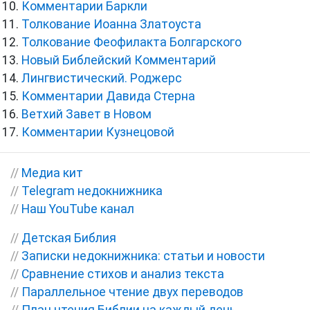
Комментарии Баркли
Толкование Иоанна Златоуста
Толкование Феофилакта Болгарского
Новый Библейский Комментарий
Лингвистический. Роджерс
Комментарии Давида Стерна
Ветхий Завет в Новом
Комментарии Кузнецовой
//
Медиа кит
//
Telegram недокнижника
//
Наш YouTube канал
//
Детская Библия
//
Записки недокнижника: статьи и новости
//
Сравнение стихов и анализ текста
//
Параллельное чтение двух переводов
//
План чтения Библии на каждый день