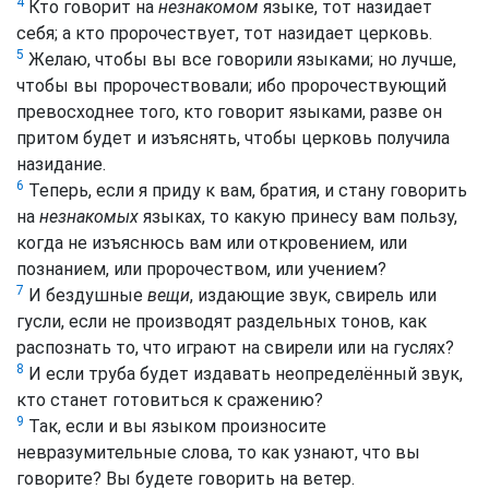
4
Кто говорит на
незнакомом
языке, тот назидает
себя; а кто пророчествует, тот назидает церковь.
5
Желаю, чтобы вы все говорили языками; но лучше,
чтобы вы пророчествовали; ибо пророчествующий
превосходнее того, кто говорит языками, разве он
притом будет и изъяснять, чтобы церковь получила
назидание.
6
Теперь, если я приду к вам, братия, и стану говорить
на
незнакомых
языках, то какую принесу вам пользу,
когда не изъяснюсь вам или откровением, или
познанием, или пророчеством, или учением?
7
И бездушные
вещи
, издающие звук, свирель или
гусли, если не производят раздельных тонов, как
распознать то, что играют на свирели или на гуслях?
8
И если труба будет издавать неопределённый звук,
кто станет готовиться к сражению?
9
Так, если и вы языком произносите
невразумительные слова, то как узнают, что вы
говорите? Вы будете говорить на ветер.