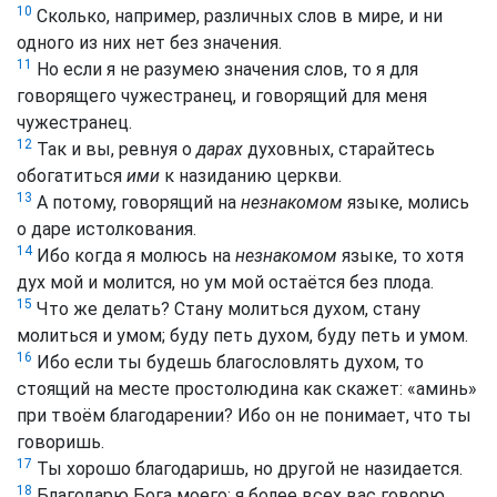
10
Сколько, например, различных слов в мире, и ни
одного из них нет без значения.
11
Но если я не разумею значения слов, то я для
говорящего чужестранец, и говорящий для меня
чужестранец.
12
Так и вы, ревнуя о
дарах
духовных, старайтесь
обогатиться
ими
к назиданию церкви.
13
А потому, говорящий на
незнакомом
языке, молись
о даре истолкования.
14
Ибо когда я молюсь на
незнакомом
языке, то хотя
дух мой и молится, но ум мой остаётся без плода.
15
Что же делать? Стану молиться духом, стану
молиться и умом; буду петь духом, буду петь и умом.
16
Ибо если ты будешь благословлять духом, то
стоящий на месте простолюдина как скажет: «аминь»
при твоём благодарении? Ибо он не понимает, что ты
говоришь.
17
Ты хорошо благодаришь, но другой не назидается.
18
Благодарю Бога моего: я более всех вас говорю