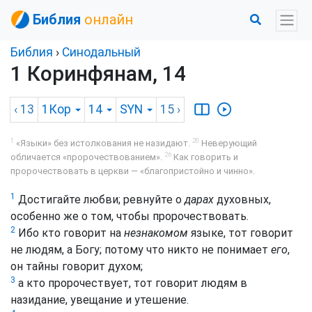
Библия
онлайн
Библия
›
Синодальный
1 Коринфянам, 14
‹ 13
1Кор
14
SYN
15
›
1
20
«Языки» без истолкования не назидают.
Неверующий
26
обличается «пророчествованием».
Как говорить и
пророчествовать в церкви — «благопристойно и чинно».
1
Достигайте любви; ревнуйте о
дарах
духовных,
особенно же о том, чтобы пророчествовать.
2
Ибо кто говорит на
незнакомом
языке, тот говорит
не людям, а Богу; потому что никто не понимает
его
,
он тайны говорит духом;
3
а кто пророчествует, тот говорит людям в
назидание, увещание и утешение.