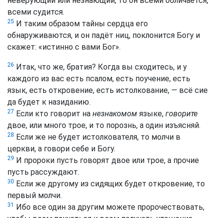
неверующий или незнающий, то он всеми обличается,
всеми судится.
25
И таким образом тайны сердца его
обнаруживаются, и он падёт ниц, поклонится Богу и
скажет: «истинно с вами Бог».
26
Итак, что же, братия? Когда вы сходитесь, и у
каждого из вас есть псалом, есть поучение, есть
язык, есть откровение, есть истолкование, — всё сие
да будет к назиданию.
27
Если кто говорит на
незнакомом
языке,
говорите
двое, или много трое, и то порознь, а один изъясняй.
28
Если же не будет истолкователя, то молчи в
церкви, а говори себе и Богу.
29
И пророки пусть говорят двое или трое, а прочие
пусть рассуждают.
30
Если же другому из сидящих будет откровение, то
первый молчи.
31
Ибо все один за другим можете пророчествовать,