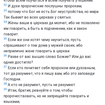
чтобы всем поучаться и всем получать утешение.
32
И духи пророческие послушны пророкам,
33
потому что Бог не есть
Бог
неустройства, но мира.
Так
бывает
во всех церквах у святых.
34
Жёны ваши в церквах да молчат, ибо не позволено
им говорить, а быть в подчинении, как и закон
говорит.
35
Если же они хотят чему научиться, пусть
спрашивают
о том
дома у мужей своих; ибо
неприлично жене говорить в церкви.
36
Разве от вас вышло слово Божие? Или до вас
одних достигло?
37
Если кто почитает себя пророком или духовным,
тот да разумеет, что я пишу вам, ибо это заповеди
Господни.
38
А кто не разумеет, пусть не разумеет.
39
Итак, братия, ревнуйте о том, чтобы
пророчествовать, но не запрещайте говорить и
языками;