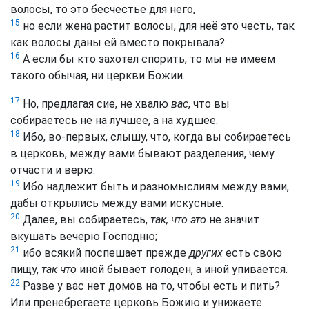
волосы, то это бесчестье для него,
15
но если жена растит волосы, для неё это честь, так
как волосы даны ей вместо покрывала?
16
А если бы кто захотел спорить, то мы не имеем
такого обычая, ни церкви Божии.
17
Но, предлагая сие, не хвалю
вас
, что вы
собираетесь не на лучшее, а на худшее.
18
Ибо, во-первых, слышу, что, когда вы собираетесь
в церковь, между вами бывают разделения, чему
отчасти и верю.
19
Ибо надлежит быть и разномыслиям между вами,
дабы открылись между вами искусные.
20
Далее, вы собираетесь,
так, что это
не значит
вкушать вечерю Господню;
21
ибо всякий поспешает прежде
других
есть свою
пищу,
так что
иной бывает голоден, а иной упивается.
22
Разве у вас нет домов на то, чтобы есть и пить?
Или пренебрегаете церковь Божию и унижаете