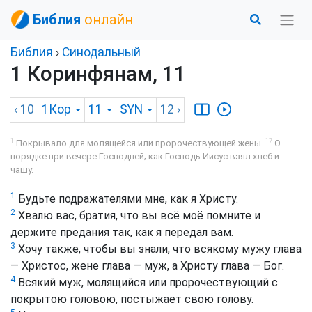
Библия
онлайн
Библия
›
Синодальный
1 Коринфянам, 11
‹ 10
1Кор
11
SYN
12
›
1
17
Покрывало для молящейся или пророчествующей жены.
О
порядке при вечере Господней; как Господь Иисус взял хлеб и
чашу.
1
Будьте подражателями мне, как я Христу.
2
Хвалю вас, братия, что вы всё моё помните и
держите предания так, как я передал вам.
3
Хочу также, чтобы вы знали, что всякому мужу глава
— Христос, жене глава — муж, а Христу глава — Бог.
4
Всякий муж, молящийся или пророчествующий с
покрытою головою, постыжает свою голову.