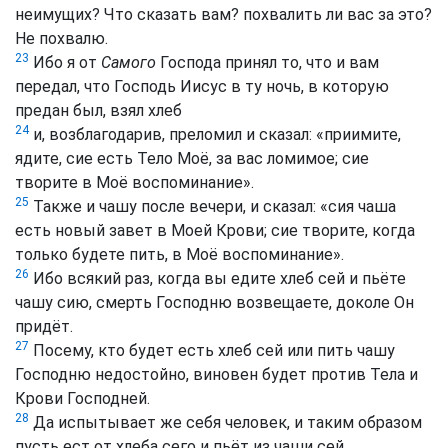
неимущих? Что сказать вам? похвалить ли вас за это?
Не похвалю.
23
Ибо я от
Самого
Господа принял то, что и вам
передал, что Господь Иисус в ту ночь, в которую
предан был, взял хлеб
24
и, возблагодарив, преломил и сказал: «приимите,
ядите, сие есть Тело Моё, за вас ломимое; сие
творите в Моё воспоминание».
25
Также и чашу после вечери, и сказал: «сия чаша
есть новый завет в Моей Крови; сие творите, когда
только будете пить, в Моё воспоминание».
26
Ибо всякий раз, когда вы едите хлеб сей и пьёте
чашу сию, смерть Господню возвещаете, доколе Он
придёт.
27
Посему, кто будет есть хлеб сей или пить чашу
Господню недостойно, виновен будет против Тела и
Крови Господней.
28
Да испытывает же себя человек, и таким образом
пусть ест от хлеба сего и пьёт из чаши сей.