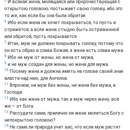
5
И всякая жена, молящаяся или пророчествующая с
открытою головою, постыжает свою голову, ибо
это
то же, как если бы она была обритая.
6
Ибо если жена не хочет покрываться, то пусть и
стрижётся; а если жене стыдно быть остриженной
или обритой, пусть покрывается.
7
Итак, муж не должен покрывать голову, потому что
он есть образ и слава Божия; а жена есть слава мужа.
8
Ибо не муж от жены, но жена от мужа;
9
и не муж создан для жены, но жена для мужа.
10
Посему жена и должна иметь на голове своей
знак
власти
над нею
, для Ангелов.
11
Впрочем, ни муж без жены, ни жена без мужа, в
Господе.
12
Ибо как жена от мужа, так и муж через жену; всё
же — от Бога.
13
Рассудите сами, прилично ли жене молиться Богу с
непокрытою
головою
?
14
Не сама ли природа учит вас, что если муж растит