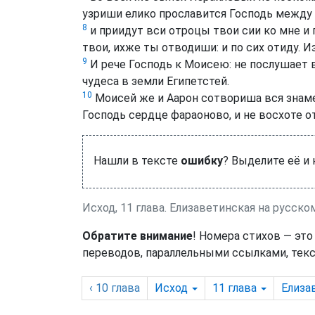
узриши елико прославится Господь между
8
и приидут вси отроцы твои сии ко мне и 
твои, ихже ты отводиши: и по сих отиду. 
9
И рече Господь к Моисею: не послушает 
чудеса в земли Египетстей.
10
Моисей же и Аарон сотвориша вся знаме
Господь сердце фараоново, и не восхоте 
Нашли в тексте
ошибку
? Выделите её и
Исход, 11 глава. Елизаветинская на русско
Обратите внимание
! Номера стихов — это
переводов, параллельными ссылками, текс
‹ 10
глава
Исход
11
глава
Елиза