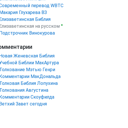
Cовременный перевод WBTC
Макария Глухарева ВЗ
Елизаветинская Библия
●
Елизаветинская на русском
Подстрочник Винокурова
омментарии
Новая Женевская Библия
Учебной Библии МакАртура
Толкование Мэтью Генри
Комментарии МакДональда
Толковая Библия Лопухина
Толкования Августина
Комментарии Скоуфилда
Ветхий Завет сегодня