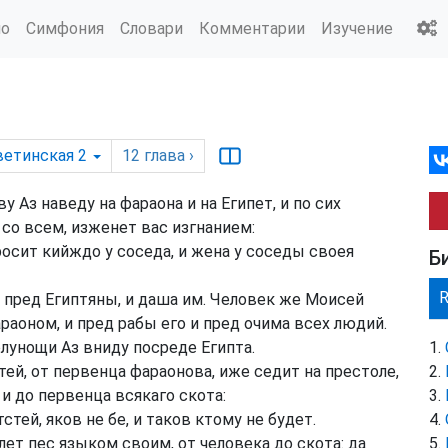
ио
Симфония
Словари
Комментарии
Изучение
ветинская 2
12
глава
›
 Аз наведу на фараона и на Египет, и по сих
со всем, изженет вас изгнанием:
росит кийждо у соседа, и жена у соседы своея
Б
пред Египтяны, и даша им. Человек же Моисей
раоном, и пред рабы его и пред очима всех людий.
олунощи Аз вниду посреде Египта.
ей, от первенца фараонова, иже седит на престоле,
и до первенца всякаго скота:
тей, яков не бе, и таков ктому не будет.
ет пес языком своим, от человека до скота: да