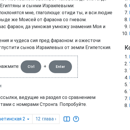
 Египтяны и сынми Израилевыми:
поклонятся мне, глаголюще: отиди ты, и вси людие
Изыде же Моисей от фараона со гневом.
вас фараон, да умножая умножу знамения Моя и
ния и чудеса сия пред фараоном: и ожесточи
К
отпустити сынов Израилевых от земли Египетския.
 нажмите:
+
Ctrl
Enter
м
 ссылки, ведущие на раздел со сравнением
тами с номерами Стронга. Попробуйте.
ветинская 2
12
глава
›