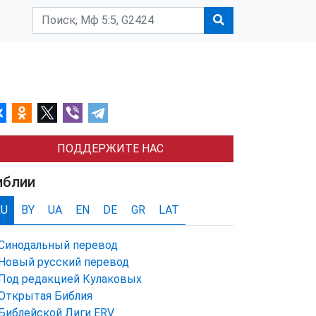
ПОДДЕРЖИТЕ НАС
иблии
RU
BY
UA
EN
DE
GR
LAT
Синодальный перевод
Новый русский перевод
Под редакцией Кулаковых
Открытая Библия
Библейской Лиги ERV