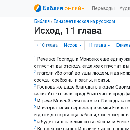
Библия
онлайн
Переводы
Ауд
Библия
›
Елизаветинская на русском
Исход, 11 глава
‹ 10
глава
Исход
11
глава
Елиза
1
Рече же Господь к Моисею: еще едину язву
отпустит вы отсюду: егда же отпустит вы 
2
глаголи убо отай во ушы людем, и да исп
сосуды сребряны и златы, и ризы.
3
Господь же даде благодать людем Своим 
велик бысть зело пред Египтяны и пред фа
4
И рече Моисей: сия глаголет Господь: в п
5
И измрет всяк первенец в земли Египетст
и даже до первенца рабыни, яже у жернов, 
6
и будет вопль велик по всей земли Египетс
7
Во всех же сынех Израилевых не поскомл