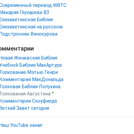
Cовременный перевод WBTC
Макария Глухарева ВЗ
Елизаветинская Библия
Елизаветинская на русском
Подстрочник Винокурова
омментарии
Новая Женевская Библия
Учебной Библии МакАртура
Толкование Мэтью Генри
Комментарии МакДональда
Толковая Библия Лопухина
●
Толкования Августина
Комментарии Скоуфилда
Ветхий Завет сегодня
Наш YouTube канал