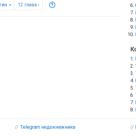
тин
12
глава
›
К
//
Telegram недокнижника
//