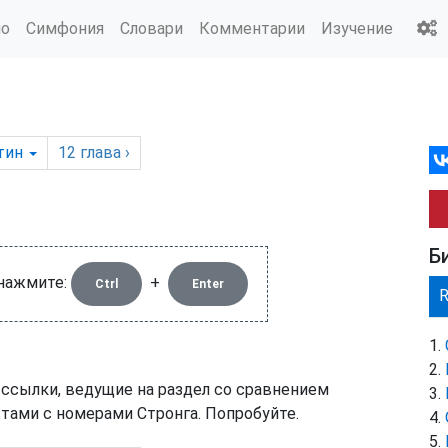
ио
Симфония
Словари
Комментарии
Изучение
тин
12
глава
›
Б
 нажмите:
+
Ctrl
Enter
 ссылки, ведущие на раздел со сравнением
тами с номерами Стронга. Попробуйте.