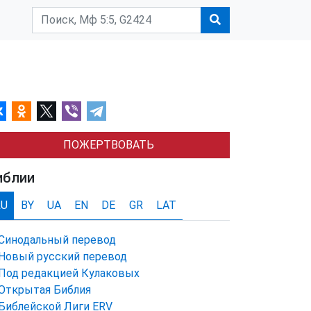
ПОЖЕРТВОВАТЬ
иблии
RU
BY
UA
EN
DE
GR
LAT
Синодальный перевод
Новый русский перевод
Под редакцией Кулаковых
Открытая Библия
Библейской Лиги ERV