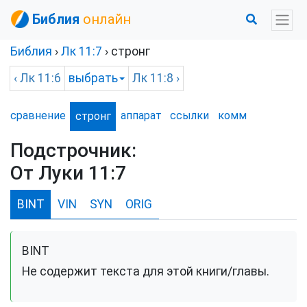
Библия
онлайн
Библия
›
Лк
11:7
›
стронг
‹
Лк
11:6
выбрать
Лк
11:8 ›
сравнение
аппарат
ссылки
комм
стронг
Подстрочник:
От Луки 11:7
BINT
VIN
SYN
ORIG
BINT
Не содержит текста для этой книги/главы.