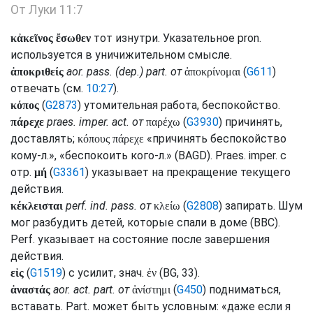
От Луки 11:7
тот изнутри. Указательное
pron.
κἀκεῖνος ἔσωθεν
используется в уничижительном смысле.
aor.
pass.
(
dep.
)
part.
от
(
G611
)
ἀποκριθείς
ἀποκρίνομαι
отвечать (
см.
10:27
).
(
G2873
) утомительная работа, беспокойство.
κόπος
praes.
imper.
act.
от
(
G3930
) причинять,
πάρεχε
παρέχω
доставлять;
«причинять беспокойство
κόπους πάρεχε
кому-л.», «беспокоить кого-л.» (
BAGD
).
Praes.
imper.
с
отр.
(
G3361
) указывает на прекращение текущего
μή
действия.
perf.
ind.
pass.
от
(
G2808
) запирать. Шум
κέκλεισται
κλείω
мог разбудить детей, которые спали в доме (
BBC
).
Perf.
указывает на состояние после завершения
действия.
(
G1519
) с усилит, знач.
(
BG
, 33).
εἰς
ἐν
aor.
act.
part.
от
(
G450
) подниматься,
ἀναστάς
ἀνίστημι
вставать.
Part.
может быть условным: «даже если я