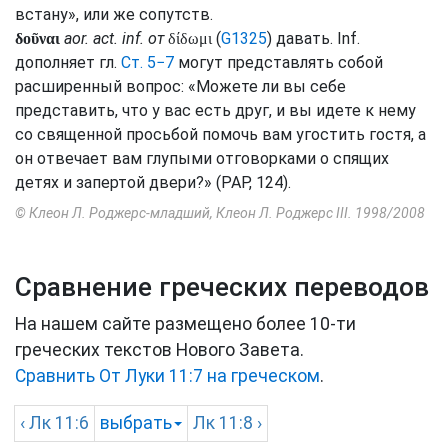
встану», или же
сопутств.
aor.
act.
inf.
от
(
G1325
) давать.
Inf.
δοῦναι
δίδωμι
дополняет
гл.
Ст. 5−7
могут представлять собой
расширенный вопрос: «Можете ли вы себе
представить, что у вас есть друг, и вы идете к нему
со священной просьбой помочь вам угостить гостя, а
он отвечает вам глупыми отговорками о спящих
детях и запертой двери?» (
PAP
, 124).
© Клеон Л. Роджерс-младший, Клеон Л. Роджерс III. 1998/2008
Сравнение греческих переводов
На нашем сайте размещено более 10-ти
греческих текстов Нового Завета.
Сравнить От Луки 11:7 на греческом
.
‹
Лк
11:6
выбрать
Лк
11:8 ›