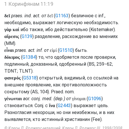
1 Коринфянам 11:19
praes.
ind.
act.
от
(
G1163
) безличное с
inf.
,
δεῖ
δεῖ
необходимо, выражает логическую необходимость.
ибо также, ибо действительно (
Kistemaker
).
γὰρ καί
(
G139
) разделение, расхождение во мнениях
αἵρεσις
(
MM
).
praes.
act.
inf.
от
(
G1510
) быть.
εἶναι
εἰμί
(
G1384
) то, что одобряется после проверки,
δόκιμος
подлинный, доказанный, одобренный (
BS
, 259−62;
TDNT
;
TLNT
).
(
G5318
) открытый, видимый, со ссылкой на
φανερός
внешнее проявление, как противоположность
сокрытому (
AS
, 104).
Praed.
nom.
aor.
conj.
med.
(
dep.
) от
(
G1096
)
γένωνται
γίνομαι
становиться.
Conj.
с
(
G2443
) выражает цель.
ἵνα
Разногласия нехороши, но они неизбежны, и в них
выявляется, кто истинный христианин (
Fee
).
© Клеон Л. Роджерс-младший, Клеон Л. Роджерс III. 1998/2008