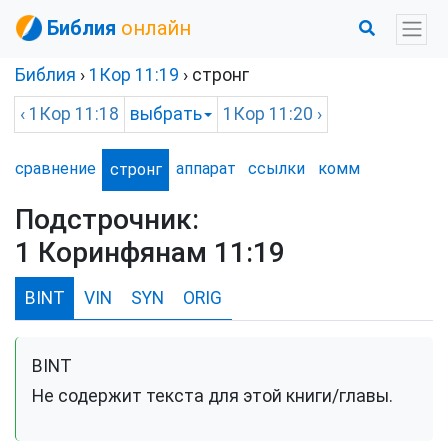
Библия
онлайн
Библия
›
1Кор
11:19
›
стронг
‹
1Кор
11:18
выбрать
1Кор
11:20 ›
сравнение
аппарат
ссылки
комм
стронг
Подстрочник:
1 Коринфянам 11:19
BINT
VIN
SYN
ORIG
BINT
Не содержит текста для этой книги/главы.