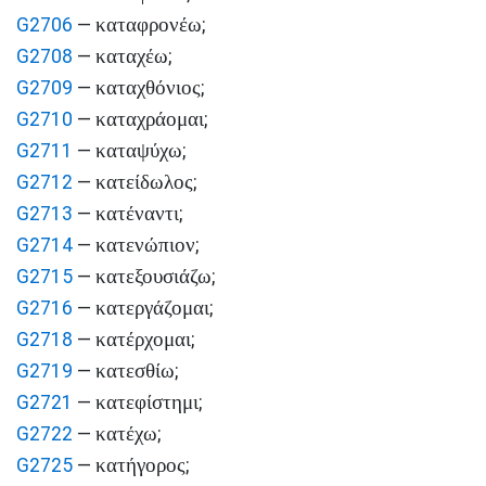
καταφρονέω
G2706
—
;
καταχέω
G2708
—
;
καταχθόνιος
G2709
—
;
καταχράομαι
G2710
—
;
καταψύχω
G2711
—
;
κατείδωλος
G2712
—
;
κατέναντι
G2713
—
;
κατενώπιον
G2714
—
;
κατεξουσιάζω
G2715
—
;
κατεργάζομαι
G2716
—
;
κατέρχομαι
G2718
—
;
κατεσθίω
G2719
—
;
κατεφίστημι
G2721
—
;
κατέχω
G2722
—
;
κατήγορος
G2725
—
;