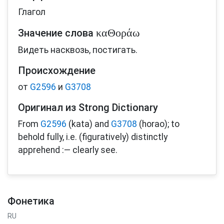
Глагол
καΘοράω
Значение слова
Видеть насквозь, постигать.
Происхождение
от
G2596
и
G3708
Оригинал из Strong Dictionary
From
G2596
(kata) and
G3708
(horao); to
behold fully, i.e. (figuratively) distinctly
apprehend :— clearly see.
Фонетика
RU