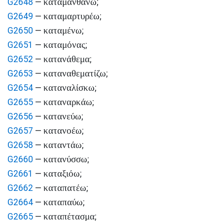
καταμανθάνω
G2648
—
;
καταμαρτυρέω
G2649
—
;
καταμένω
G2650
—
;
καταμόνας
G2651
—
;
κατανάθεμα
G2652
—
;
καταναθεματίζω
G2653
—
;
καταναλίσκω
G2654
—
;
καταναρκάω
G2655
—
;
κατανεύω
G2656
—
;
κατανοέω
G2657
—
;
καταντάω
G2658
—
;
κατανύσσω
G2660
—
;
καταξιόω
G2661
—
;
καταπατέω
G2662
—
;
καταπαύω
G2664
—
;
καταπέτασμα
G2665
—
;