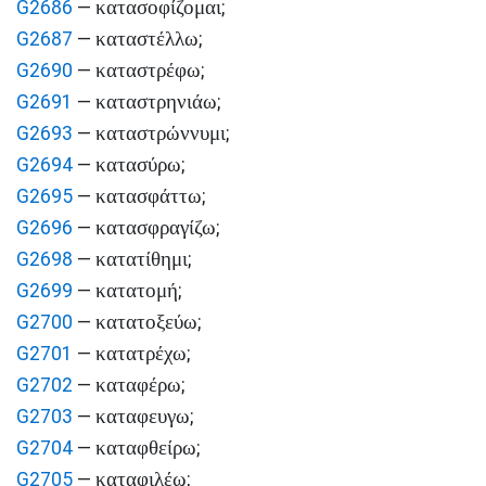
κατασοφίζομαι
G2686
—
;
καταστέλλω
G2687
—
;
καταστρέφω
G2690
—
;
καταστρηνιάω
G2691
—
;
καταστρώννυμι
G2693
—
;
κατασύρω
G2694
—
;
κατασφάττω
G2695
—
;
κατασφραγίζω
G2696
—
;
κατατίθημι
G2698
—
;
κατατομή
G2699
—
;
κατατοξεύω
G2700
—
;
κατατρέχω
G2701
—
;
καταφέρω
G2702
—
;
καταφευγω
G2703
—
;
καταφθείρω
G2704
—
;
καταφιλέω
G2705
—
;