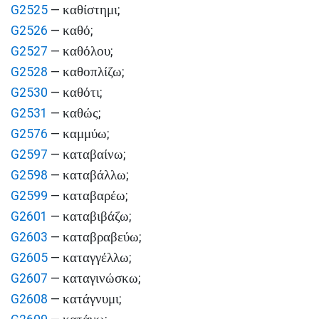
καθίστημι
G2525
—
;
καθό
G2526
—
;
καθόλου
G2527
—
;
καθοπλίζω
G2528
—
;
καθότι
G2530
—
;
καθώς
G2531
—
;
καμμύω
G2576
—
;
καταβαίνω
G2597
—
;
καταβάλλω
G2598
—
;
καταβαρέω
G2599
—
;
καταβιβάζω
G2601
—
;
καταβραβεύω
G2603
—
;
καταγγέλλω
G2605
—
;
καταγινώσκω
G2607
—
;
κατάγνυμι
G2608
—
;