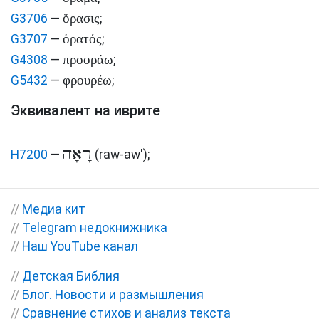
ὅρασις
G3706
—
;
ὁρατός
G3707
—
;
προοράω
G4308
—
;
φρουρέω
G5432
—
;
Эквивалент на иврите
רָאָה
H7200
—
(raw-aw')
;
//
Медиа кит
//
Telegram недокнижника
//
Наш YouTube канал
//
Детская Библия
//
Блог. Новости и размышления
//
Сравнение стихов и анализ текста