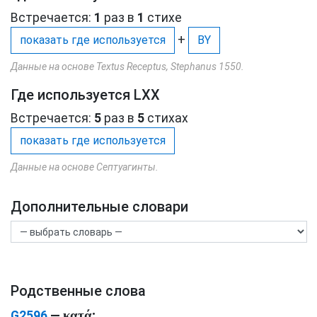
Встречается:
1
раз в
1
стихе
+
показать где используется
BY
Данные на основе Textus Receptus, Stephanus 1550.
Где используется LXX
Встречается:
5
раз в
5
стихах
показать где используется
Данные на основе Септуагинты.
Дополнительные словари
Родственные слова
κατά
G2596
—
;