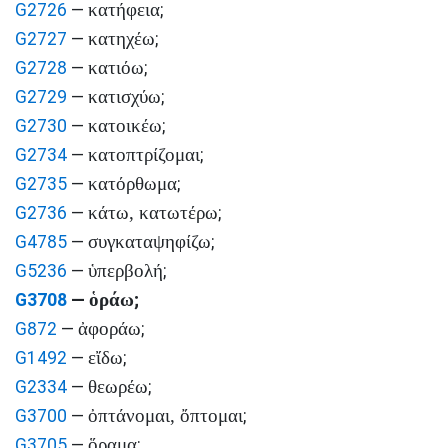
κατήφεια
G2726
—
;
κατηχέω
G2727
—
;
κατιόω
G2728
—
;
κατισχύω
G2729
—
;
κατοικέω
G2730
—
;
κατοπτρίζομαι
G2734
—
;
κατόρθωμα
G2735
—
;
κάτω, κατωτέρω
G2736
—
;
συγκαταψηφίζω
G4785
—
;
ὑπερβολή
G5236
—
;
ὁράω
G3708
—
;
ἀφοράω
G872
—
;
εἴδω
G1492
—
;
θεωρέω
G2334
—
;
ὀπτάνομαι, ὄπτομαι
G3700
—
;
ὅραμα
G3705
—
;