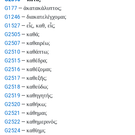
ἀκατακάλυπτος
G177
—
;
διακατελέγχομαι
G1246
—
;
εἷς, καθ, εἷς
G1527
—
;
καθά
G2505
—
;
καθαιρέω
G2507
—
;
καθάπτω
G2510
—
;
καθέδρα
G2515
—
;
καθέζομαι
G2516
—
;
καθεξῆς
G2517
—
;
καθεύδω
G2518
—
;
καθηγητής
G2519
—
;
καθήκω
G2520
—
;
κάθημαι
G2521
—
;
καθημερινός
G2522
—
;
καθίημι
G2524
—
;