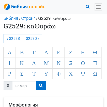
Библия
онлайн
καΘοράω
Библия
›
Стронг
› G2529:
καΘοράω
G2529:
‹ G2528
G2530 ›
Α
Β
Γ
Δ
Ε
Ζ
Η
Θ
Ι
Κ
Λ
Μ
Ν
Ξ
Ο
Π
Ρ
Σ
Τ
Υ
Φ
Χ
Ψ
Ω
G
Морфология