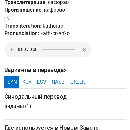
Транслитерация:
кафорао
Произношение:
кафοра́о
EN
Transliteration:
kathoráō
Pronunciation:
kath-or-ah'-o
Варианты в переводах
SYN
KJV
ESV
NASB
GREEK
Синодальный перевод
видимы (1).
Где используется в Новом Завете