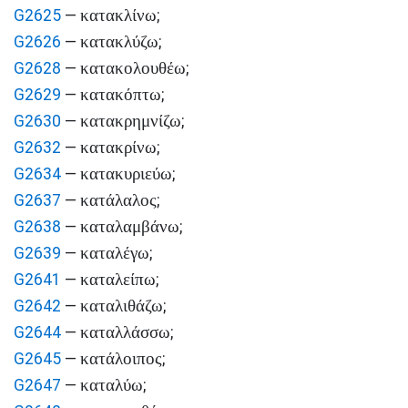
κατακλίνω
G2625
—
;
κατακλύζω
G2626
—
;
κατακολουθέω
G2628
—
;
κατακόπτω
G2629
—
;
κατακρημνίζω
G2630
—
;
κατακρίνω
G2632
—
;
κατακυριεύω
G2634
—
;
κατάλαλος
G2637
—
;
καταλαμβάνω
G2638
—
;
καταλέγω
G2639
—
;
καταλείπω
G2641
—
;
καταλιθάζω
G2642
—
;
καταλλάσσω
G2644
—
;
κατάλοιπος
G2645
—
;
καταλύω
G2647
—
;