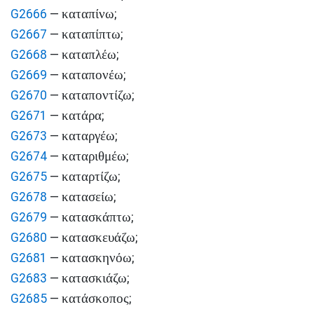
καταπίνω
G2666
—
;
καταπίπτω
G2667
—
;
καταπλέω
G2668
—
;
καταπονέω
G2669
—
;
καταποντίζω
G2670
—
;
κατάρα
G2671
—
;
καταργέω
G2673
—
;
καταριθμέω
G2674
—
;
καταρτίζω
G2675
—
;
κατασείω
G2678
—
;
κατασκάπτω
G2679
—
;
κατασκευάζω
G2680
—
;
κατασκηνόω
G2681
—
;
κατασκιάζω
G2683
—
;
κατάσκοπος
G2685
—
;