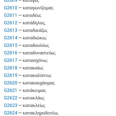
κατάγω
G2609
—
;
καταγωνίζομαι
G2610
—
;
καταδέω
G2611
—
;
κατάδηλος
G2612
—
;
καταδικάζω
G2613
—
;
καταδιώκω
G2614
—
;
καταδουλόω
G2615
—
;
καταδυναστεύω
G2616
—
;
καταισχύνω
G2617
—
;
κατακαίω
G2618
—
;
κατακαλύπτω
G2619
—
;
κατακαυχάομαι
G2620
—
;
κατάκειμαι
G2621
—
;
κατακλάω
G2622
—
;
κατακλείω
G2623
—
;
κατακληροδοτέω
G2624
—
;