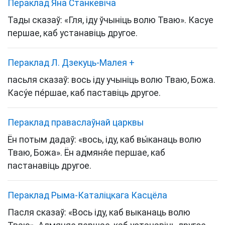
Пераклад Яна Станкевіча
Тады сказаў: «Гля, іду ўчыніць волю Тваю». Касуе
першае, каб устанавіць другое.
Пераклад Л. Дзекуць-Малея
+
пасьля сказаў: вось іду учыніць волю Тваю, Божа.
Касу́е пе́ршае, каб паставіць другое.
Пераклад праваслаўнай царквы
Ён потым дадаў: «вось, іду, каб вы́канаць волю
Тваю, Божа». Ён адмяня́е першае, каб
пастанавіць другое.
Пераклад Рыма-Каталіцкага Касцёла
Пасля сказаў: «Вось іду, каб выканаць волю