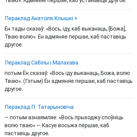
Тваю». Адмяняе першае, каб устанавіць другое.
Пераклад Анатоля Клышкi
+
Ён тады сказаў: «Вось, іду, каб выканаць, [Божа],
Тваю волю». Ён адмяняе першае, каб паставіць
другое.
Пераклад Сабілы і Малахава
потым Ён сказаў: «Вось іду выканаць, Божа, волю
Тваю». (Гэтым) Ён адмяняе першае, каб паставіць
другое.
Пераклад П. Татарыновіча
— потым азнаямляе: «Вось прыходжу споўніць
волю тваю» — Касуе восьжа першае, каб
паставіць другое.