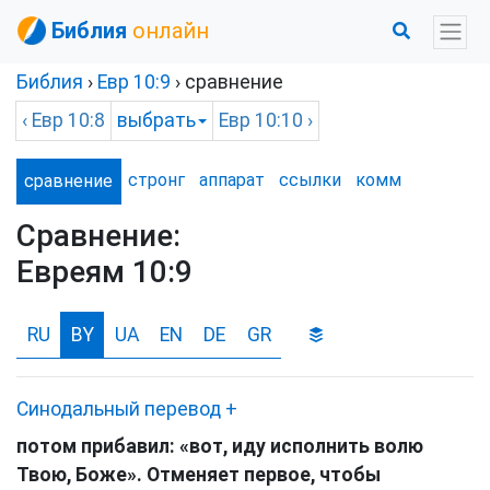
Библия
онлайн
Библия
›
Евр
10:9
› сравнение
‹
Евр
10:8
выбрать
Евр
10:10 ›
стронг
аппарат
ссылки
комм
сравнение
Сравнение:
Евреям 10:9
RU
BY
UA
EN
DE
GR
Синодальный перевод
+
потом прибавил: «вот, иду исполнить волю
Твою, Боже». Отменяет первое, чтобы