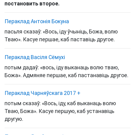
постановить второе.
Пераклад Антонія Бокуна
пасьля сказаў: «Вось, іду ўчыніць, Божа, волю
Тваю». Касуе першае, каб паставіць другое.
Пераклад Васіля Сёмухі
потым дадаў: «вось, іду выканаць волю тваю,
Божа». Адмяняе першае, каб пастанавіць другое.
Пераклад Чарняўскага 2017
+
потым сказаў: «Вось, іду, каб выканаць волю
Тваю, Божа». Касуе першую, каб устанавіць
другую.