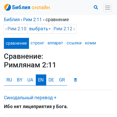
Библия
онлайн
Библия
›
Рим
2:11
› сравнение
‹
Рим
2:10
выбрать
Рим
2:12 ›
стронг
аппарат
ссылки
комм
сравнение
Сравнение:
Римлянам 2:11
RU
BY
UA
EN
DE
GR
Синодальный перевод
+
Ибо нет лицеприятия у Бога.