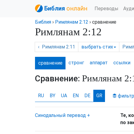
Библия
онлайн
Переводы
Ауд
Библия
›
Римлянам
2:12
› сравнение
Римлянам
2:12
‹
Римлянам
2:11
выбрать
стих
Римл
стронг
аппарат
ссылки
сравнение
Римлянам
2:
Сравнение:
RU
BY
UA
EN
DE
GR
фильт
Синодальный перевод
+
Те
,
к
по
за