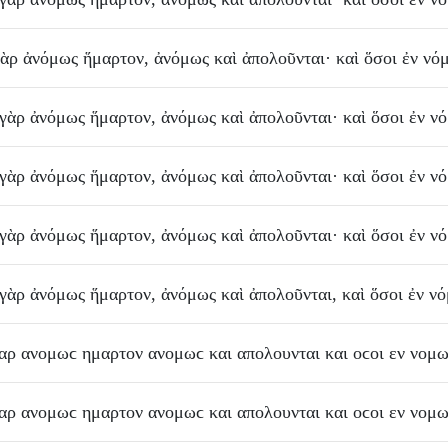
γὰρ
ἀνόμως
ἥμαρτον
,
ἀνόμως
καὶ
ἀπολοῦνται
·
καὶ
ὅσοι
ἐν
νό
γὰρ
ἀνόμως
ἥμαρτον
,
ἀνόμως
καὶ
ἀπολοῦνται
·
καὶ
ὅσοι
ἐν
ν
γὰρ
ἀνόμως
ἥμαρτον
,
ἀνόμως
καὶ
ἀπολοῦνται
·
καὶ
ὅσοι
ἐν
ν
γὰρ
ἀνόμως
ἥμαρτον
,
ἀνόμως
καὶ
ἀπολοῦνται
·
καὶ
ὅσοι
ἐν
ν
γὰρ
ἀνόμως
ἥμαρτον
,
ἀνόμως
καὶ
ἀπολοῦνται
,
καὶ
ὅσοι
ἐν
ν
αρ
ανομωϲ
ημαρτον
ανομωϲ
και
απολουνται
και
οϲοι
εν
νομ
αρ
ανομωϲ
ημαρτον
ανομωϲ
και
απολουνται
και
οϲοι
εν
νομ