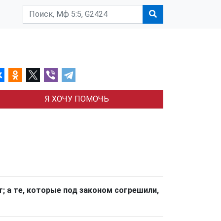
Я ХОЧУ ПОМОЧЬ
т
;
а
те
,
которые
под
законом
согрешили
,