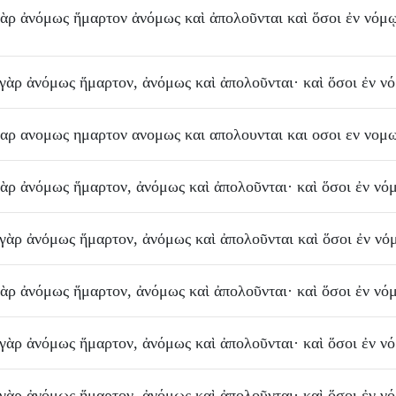
γὰρ
ἀνόμως
ἥμαρτον
ἀνόμως
καὶ
ἀπολοῦνται
καὶ
ὅσοι
ἐν
νόμ
γὰρ
ἀνόμως
ἥμαρτον
,
ἀνόμως
καὶ
ἀπολοῦνται
·
καὶ
ὅσοι
ἐν
ν
γαρ
ανομως
ημαρτον
ανομως
και
απολουνται
και
οσοι
εν
νομ
γὰρ
ἀνόμως
ἥμαρτον
,
ἀνόμως
καὶ
ἀπολοῦνται
·
καὶ
ὅσοι
ἐν
νό
γὰρ
ἀνόμως
ἥμαρτον
,
ἀνόμως
καὶ
ἀπολοῦνται
καὶ
ὅσοι
ἐν
νό
γὰρ
ἀνόμως
ἥμαρτον
,
ἀνόμως
καὶ
ἀπολοῦνται
·
καὶ
ὅσοι
ἐν
νό
γὰρ
ἀνόμως
ἥμαρτον
,
ἀνόμως
καὶ
ἀπολοῦνται
·
καὶ
ὅσοι
ἐν
ν
γὰρ
ἀνόμως
ἥμαρτον
,
ἀνόμως
καὶ
ἀπολοῦνται
·
καὶ
ὅσοι
ἐν
ν