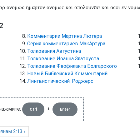
αρ
ανομ
ωϲ
ημαρτον
ανομωϲ
και
απολου
νται
και
οϲοι
εν
νομ
2
Комментарии Мартина Лютера
Серия комментариев МакАртура
Толкования Августина
Толкование Иоанна Златоуста
Толкование Феофилакта Болгарского
Новый Библейский Комментарий
Лингвистический. Роджерс
 нажмите:
+
Ctrl
Enter
янам
2:13 ›