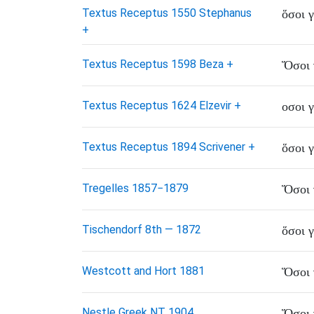
Textus Receptus 1550 Stephanus
ὅσοι
+
Textus Receptus 1598 Beza
+
Ὅσοι
Textus Receptus 1624 Elzevir
+
οσοι
Textus Receptus 1894 Scrivener
+
ὅσοι
Tregelles 1857−1879
Ὅσοι
Tischendorf 8th — 1872
ὅσοι
Westcott and Hort 1881
Ὅσοι
Nestle Greek NT 1904
Ὅσοι