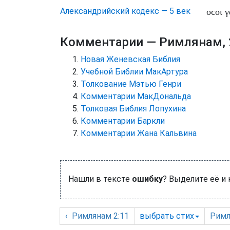
Александрийский кодекс — 5 век
οϲοι
γ
Комментарии
— Римлянам, 
Новая Женевская Библия
Учебной Библии МакАртура
Толкование Мэтью Генри
Комментарии МакДональда
Толковая Библия Лопухина
Комментарии Баркли
Комментарии Жана Кальвина
Нашли в тексте
ошибку
? Выделите её и
‹
Римлянам
2:11
выбрать
стих
Римл