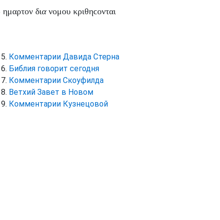
ω
ημαρτον
δι
α
νομου
κριθηϲονται
Комментарии Давида Стерна
Библия говорит сегодня
Комментарии Скоуфилда
Ветхий Завет в Новом
Комментарии Кузнецовой