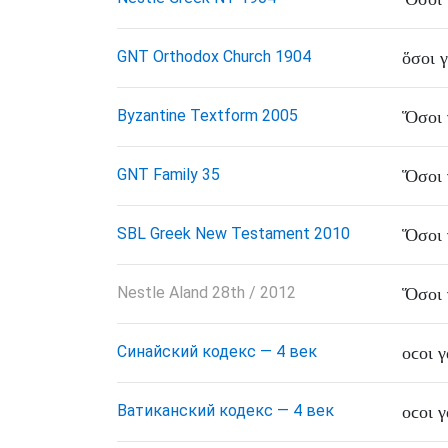
GNT Orthodox Church 1904
ὅσοι
Byzantine Textform 2005
Ὅσοι
GNT Family 35
Ὅσοι
SBL Greek New Testament 2010
Ὅσοι
Nestle Aland 28th / 2012
Ὅσοι
Синайский кодекс — 4 век
οϲοι
γ
Ватиканский кодекс — 4 век
οϲοι
γ