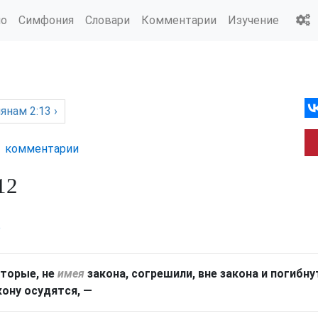
ио
Симфония
Словари
Комментарии
Изучение
янам
2:13 ›
комм
ентарии
12
р
оторые
,
не
имея
закона
,
согрешили
,
вне
закона
и
погибну
кону
осудятся
, —