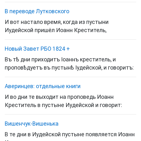
В переводе Лутковского
И вот настало время, когда из пустыни
Иудейской
пришёл Иоанн Креститель,
Новый Завет РБО 1824
+
Въ тѣ дни приходитъ Іоаннъ креститель, и
проповѣдуетъ въ пустынѣ Іудейской, и говоритъ:
Аверинцев: отдельные книги
И во дни те выходит на проповедь Иоанн
Креститель в пустыне Иудейской и говорит:
Вишенчук-Вишенька
В те дни в Иудейской пустыне появляется Иоанн