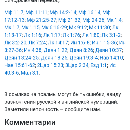
Синодальный перевод:
Мф 11:7
;
Мф 11:11
;
Мф 14:2-14
;
Мф 16:14
;
Мф
17:12-13
;
Мф 21:25-27
;
Мф 21:32
;
Мф 24:26
;
Мк 1:4
;
Мк 1:7
;
Мк 1:15
;
Мк 6:16-29
;
Мк 9:12
;
Мк 11:30
;
Лк
1:13-17
;
Лк 1:16
;
Лк 1:17
;
Лк 1:76
;
Лк 1:80
;
Лк 3:1-2
;
Лк 3:2-20
;
Лк 7:24
;
Лк 14:17
;
Ин 1:6-8
;
Ин 1:15-36
;
Ин
3:27-36
;
Ин 4:38
;
Деян 1:22
;
Деян 8:26
;
Деян 10:37
;
Деян 13:24-25
;
Деян 18:25
;
Деян 19:3-4
;
Нав 14:10
;
Нав 15:61-62
;
2Цар 15:23
;
3Цар 2:34
;
Езд 1:1
;
Ис
40:3-6
;
Мал 3:1
.
В ссылках на псалмы могут быть ошибки, ввиду
разночтения русской и английской нумераций.
Заметили неточность — сообщите нам.
Комментарии