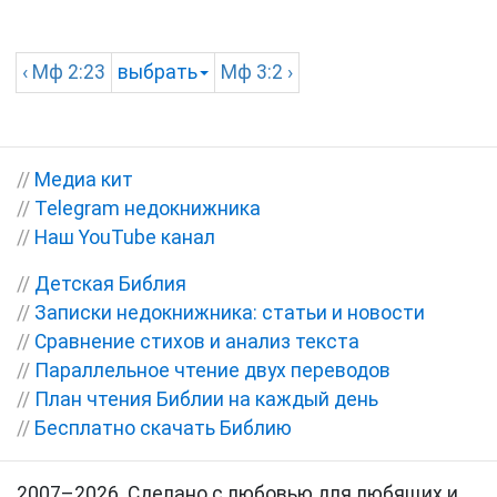
‹
Мф
2:23
выбрать
Мф
3:2 ›
//
Медиа кит
//
Telegram недокнижника
//
Наш YouTube канал
//
Детская Библия
//
Записки недокнижника: статьи и новости
//
Сравнение стихов и анализ текста
//
Параллельное чтение двух переводов
//
План чтения Библии на каждый день
//
Бесплатно скачать Библию
2007–2026. Сделано с любовью для любящих и