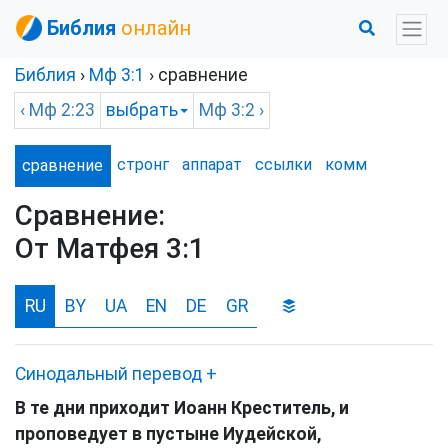
Библия
онлайн
Библия
›
Мф
3:1
› сравнение
‹
Мф
2:23
выбрать
Мф
3:2 ›
стронг
аппарат
ссылки
комм
сравнение
Сравнение:
От Матфея 3:1
RU
BY
UA
EN
DE
GR
Синодальный перевод
+
В те дни приходит Иоанн Креститель, и
проповедует в пустыне Иудейской,