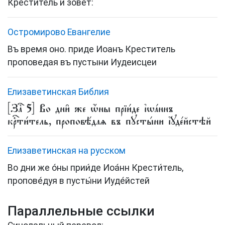
Креститель и зовет:
Остромирово Евангелие
Въ время оно. приде Иоанъ Креститель
проповедая въ пустыни Иудеисцеи
Елизаветинская Библия
[Заⷱ҇ 5] Во дни̑ же ѡ҆́ны прїи́де і҆ѡа́ннъ
крⷭ҇ти́тель, проповѣ́даѧ въ пꙋсты́ни і҆ꙋде́йстѣй
Елизаветинская на русском
Во дни же о́ны прии́де Иоа́нн Крести́тель,
пропове́дуя в пусты́ни Иуде́йстей
Параллельные ссылки