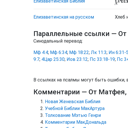
хлѣ́б
Елизаветинская Библия
Елизаветинская на русском
Хлеб 
Параллельные ссылки
— От
Синодальный перевод:
Мф 4:4
;
Мф 6:34
;
Мф 18:22
;
Лк 11:3
;
Ин 6:31-
9:7
;
4Цар 25:30
;
Иов 23:12
;
Пс 33:18-19
;
Пс 3
В ссылках на псалмы могут быть ошибки, 
Комментарии
— От Матфея,
Новая Женевская Библия
Учебной Библии МакАртура
Толкование Мэтью Генри
Комментарии МакДональда