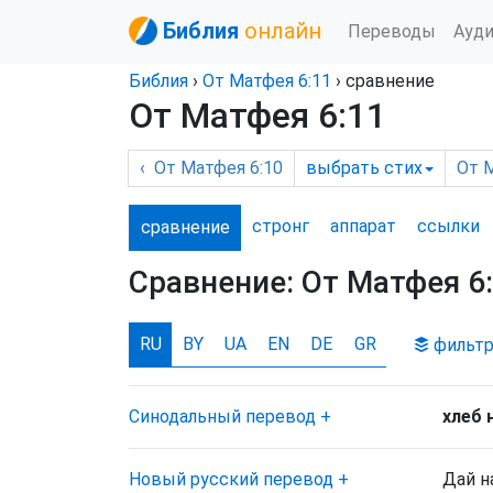
Библия
онлайн
Переводы
Ауд
Библия
›
От Матфея
6:11
› сравнение
От Матфея 6:11
‹
От Матфея
6:10
выбрать
стих
От 
стронг
аппарат
ссылки
сравнение
Сравнение:
От Матфея 6
RU
BY
UA
EN
DE
GR
фильт
Синодальный перевод
+
хлеб 
Новый русский перевод
+
Дай н