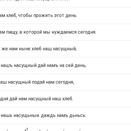
ам хлеб, чтобы прожить этот день.
ам пищу, в которой мы нуждаемся сегодня.
 же нам ныне хлеб наш насущный,
 нашъ насущный дай намъ на сей день;
наш насущный подай нам сегодня,
одня дай нам насущный наш хлеб.
 нашь насущьныи. даждь намъ дьньсь.