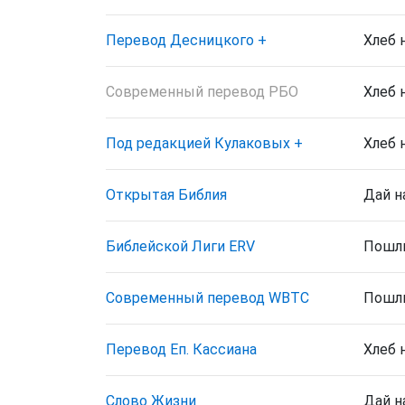
Перевод Десницкого
+
Хлеб 
Современный перевод РБО
Хлеб 
Под редакцией Кулаковых
+
Хлеб 
Открытая Библия
Дай н
Библейской Лиги ERV
Пошли
Cовременный перевод WBTC
Пошли
Перевод Еп. Кассиана
Хлеб 
Слово Жизни
Дай н