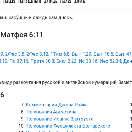
ъ на́шъ насꙋ́щный да́ждь на́мъ дне́сь:
наш насу́щный даждь нам днесь,
 Матфея 6:11
59
;
2Фес 3:8
;
2Фес 3:12
;
1Тим 6:8
;
Быт 1:29
;
Быт 18:5
;
Быт 47
4:10
;
Пс 37:16
;
Притч 30:8
;
Еккл 2:22
;
Ис 33:16
;
Иер 52:34
;
Дан
ввиду разночтения русской и английской нумераций. Заме
 6
Комментарии Джона Райла
Толкования Августина
Толкование Иоанна Златоуста
Толкование Феофилакта Болгарского