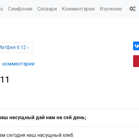
ио
Симфония
Словари
Комментарии
Изучение
Матфея
6:12 ›
комм
ентарии
:11
р
наш насущный дай нам на сей день;
ам сегодня наш насущный хлеб.