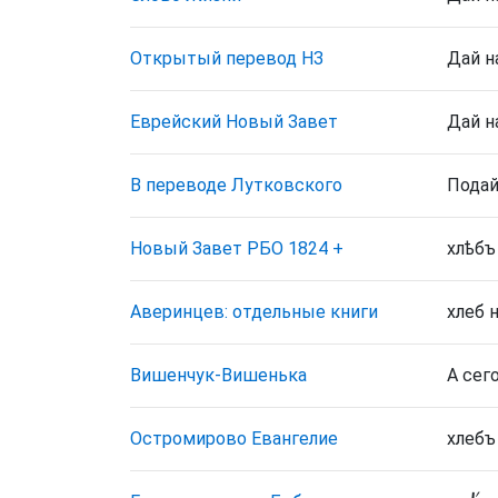
Открытый перевод НЗ
Дай н
Еврейский Новый Завет
Дай н
В переводе Лутковского
Подай
Новый Завет РБО 1824
+
хлѣбъ
Аверинцев: отдельные книги
хлеб 
Вишенчук-Вишенька
А сег
Остромирово Евангелие
хлебъ