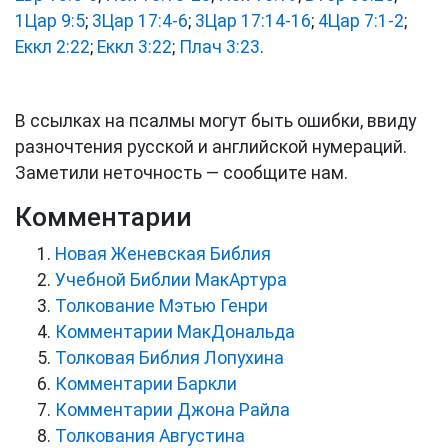
1Цар 9:5
;
3Цар 17:4-6
;
3Цар 17:14-16
;
4Цар 7:1-2
;
Еккл 2:22
;
Еккл 3:22
;
Плач 3:23
.
В ссылках на псалмы могут быть ошибки, ввиду
разночтения русской и английской нумераций.
Заметили неточность — сообщите нам.
Комментарии
Новая Женевская Библия
Учебной Библии МакАртура
Толкование Мэтью Генри
Комментарии МакДональда
Толковая Библия Лопухина
Комментарии Баркли
Комментарии Джона Райла
Толкования Августина