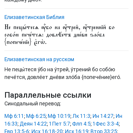
Елизаветинская Библия
Не пецы́тесѧ ᲂу҆̀бо на ᲂу҆́трей, ᲂу҆́треннїй бо
собо́ю пече́тсѧ: довлѣ́етъ дне́ви ѕло́ба
{попече́нїе} є҆гѡ̀.
Елизаветинская на русском
Не пецы́теся у́бо на у́трей, у́трений бо собо́ю
пече́тся, довле́ет дне́ви зло́ба
{попече́ние}
его́.
Параллельные ссылки
Синодальный перевод:
Мф 6:11
;
Мф 6:25
;
Мф 10:19
;
Лк 11:3
;
Ин 14:27
;
Ин
16:33
;
Деян 14:22
;
1Пет 5:7
;
Флп 4:5
;
1Фес 3:3-4
;
Евр 13:5-6
;
Исх 16:18-20
;
Исх 16:19
;
Втор 33:25
;