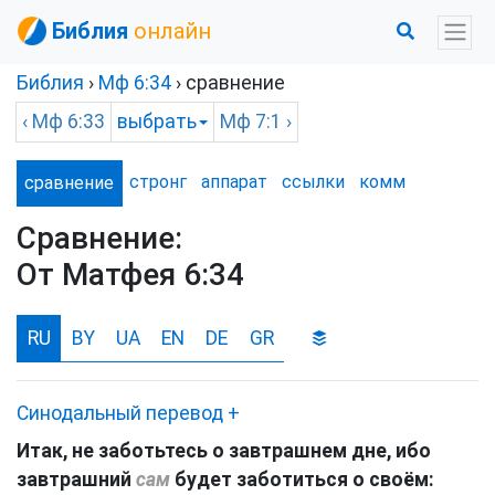
Библия
онлайн
Библия
›
Мф
6:34
› сравнение
‹
Мф
6:33
выбрать
Мф
7:1 ›
стронг
аппарат
ссылки
комм
сравнение
Сравнение:
От Матфея 6:34
RU
BY
UA
EN
DE
GR
Синодальный перевод
+
Итак, не заботьтесь о завтрашнем дне, ибо
завтрашний
сам
будет заботиться о своём: