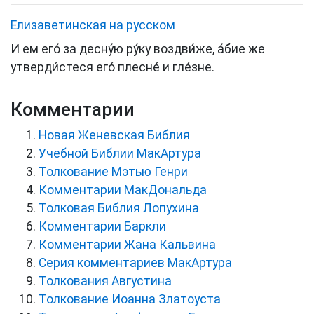
Елизаветинская на русском
И ем его́ за десну́ю ру́ку воздви́же, а́бие же
утверди́стеся его́ плесне́ и гле́зне.
Комментарии
Новая Женевская Библия
Учебной Библии МакАртура
Толкование Мэтью Генри
Комментарии МакДональда
Толковая Библия Лопухина
Комментарии Баркли
Комментарии Жана Кальвина
Серия комментариев МакАртура
Толкования Августина
Толкование Иоанна Златоуста