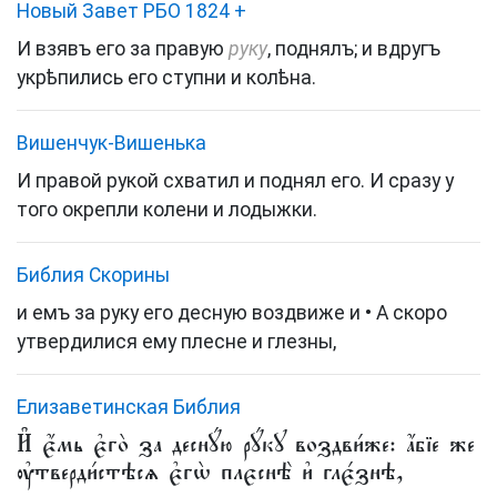
Новый Завет РБО 1824
+
И взявъ его за правую
руку
, поднялъ; и вдругъ
укрѣпились его ступни и колѣна.
Вишенчук-Вишенька
И правой рукой схватил и поднял его. И сразу у
того окрепли колени и лодыжки.
Библия Скорины
и емъ за руку его десную воздвиже и • А скоро
утвердилися ему плесне и глезны,
Елизаветинская Библия
И҆ є҆́мь є҆го̀ за деснꙋ́ю рꙋ́кꙋ воздви́же: а҆́бїе же
ᲂу҆тверди́стѣсѧ є҆гѡ̀ плєснѣ̀ и҆ глє́знѣ,