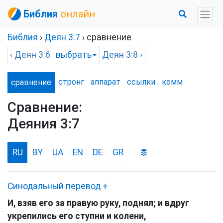
Библия
онлайн
Библия
›
Деян
3:7
› сравнение
‹
Деян
3:6
выбрать
Деян
3:8 ›
стронг
аппарат
ссылки
комм
сравнение
Сравнение:
Деяния 3:7
RU
BY
UA
EN
DE
GR
Синодальный перевод
+
И, взяв его за правую руку, поднял; и вдруг
укрепились его ступни и колени,