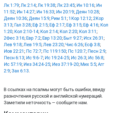
Лк 1:79
;
Лк 2:14
;
Лк 19:38
;
Лк 23:45
;
Ин 10:16
;
Ин
11:52
;
Ин 14:27
;
Ин 16:33
;
Ин 20:19
;
Деян 10:28
;
Деян 10:36
;
Деян 15:9
;
Рим 5:1
;
1Кор 12:12
;
2Кор
3:13
;
Гал 3:28
;
Еф 2:15
;
Еф 2:17
;
Еф 3:15
;
Еф 4:16
;
Кол
1:20
;
Кол 2:10-14
;
Кол 2:14
;
Кол 2:20
;
Кол 3:11
;
2Фес 3:16
;
Евр 7:2
;
Евр 13:20
;
Быт 9:27
;
Исх 26:31
;
Лев 9:18
;
Лев 19:5
;
Лев 23:20
;
Чис 6:26
;
Есф 3:8
;
Иов 22:21
;
Пс 72:7
;
Пс 119:150
;
Пс 120:7
;
Песн 2:9
;
Песн 6:13
;
Ис 9:6-7
;
Ис 19:24-25
;
Ис 26:3
;
Ис 56:8
;
Ис 57:19
;
Иез 34:24-25
;
Иез 37:19-20
;
Мих 5:5
;
Агг
2:9
;
Зах 6:13
.
В ссылках на псалмы могут быть ошибки, ввиду
разночтения русской и английской нумераций.
Заметили неточность — сообщите нам.