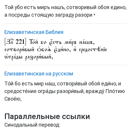
Той убо естъ миръ нашъ, сотворивый обоя едино,
а посреды стоящую заграду разори •
Елизаветинская Библия
[Заⷱ҇ 221] То́й бо є҆́сть ми́ръ на́шъ,
сотвори́вый ѻ҆боѧ̀ є҆ди́но, и҆ средостѣ́нїе
ѡ҆гра́ды разори́вый,
Елизаветинская на русском
То́й бо есть мир наш, сотвори́вый обоя́ еди́но, и
средосте́ние огра́ды разори́вый, вражду́ Пло́тию
Свое́ю,
Параллельные ссылки
Синодальный перевод: