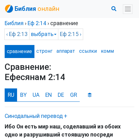
Библия
онлайн
Библия
›
Еф
2:14
› сравнение
‹
Еф
2:13
выбрать
Еф
2:15 ›
стронг
аппарат
ссылки
комм
сравнение
Сравнение:
Ефесянам 2:14
RU
BY
UA
EN
DE
GR
Синодальный перевод
+
Ибо Он есть мир наш, соделавший из обоих
одно и разрушивший стоявшую посреди