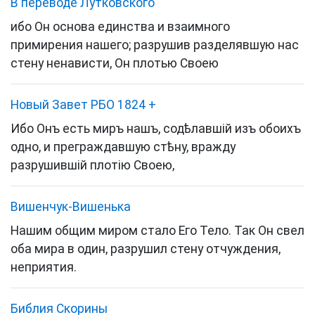
В переводе Лутковского
ибо Он основа единства и взаимного
примирения нашего; разрушив разделявшую нас
стену ненависти, Он плотью Своею
Новый Завет РБО 1824
+
Ибо Онъ есть миръ нашъ, содѣлавшій изъ обоихъ
одно, и преграждавшую стѣну, вражду
разрушившій плотію Своею,
Вишенчук-Вишенька
Нашим общим миром стало Его Тело. Так Он свел
оба мира в один, разрушил стену отчуждения,
неприятия.
Библия Скорины