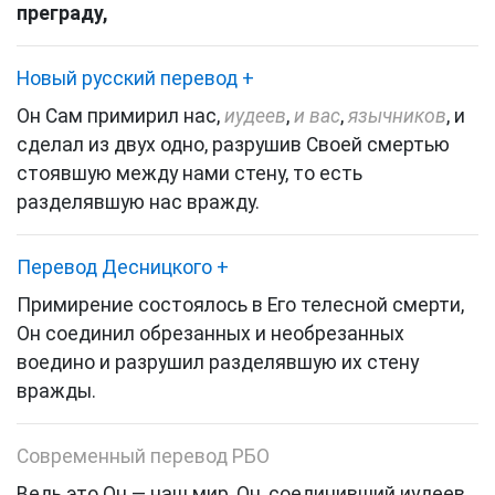
преграду,
Новый русский перевод
+
Он Сам примирил нас,
иудеев
,
и вас
,
язычников
, и
сделал из двух одно, разрушив Своей смертью
стоявшую между нами стену, то есть
разделявшую нас вражду.
Перевод Десницкого
+
Примирение состоялось в Его телесной смерти,
Он соединил обрезанных и необрезанных
воедино и разрушил разделявшую их стену
вражды.
Современный перевод РБО
Ведь это Он — наш мир, Он, соединивший иудеев