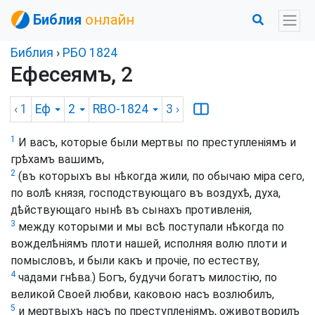
Библия
онлайн
Библия
›
РБО 1824
Ефесеямъ, 2
‹ 1
Еф
2
RBO-1824
3
›
1
И васъ, которые были мертвы по преступленіямъ и
грѣхамъ вашимъ,
2
(въ которыхъ вы нѣкогда жили, по обычаю міра сего,
по волѣ князя, господствующаго въ воздухѣ, духа,
дѣйствующаго нынѣ въ сынахъ противленія,
3
между которыми и мы всѣ поступали нѣкогда по
вожделѣніямъ плоти нашей, исполняя волю плоти и
помысловъ, и были какъ и прочіе, по естеству,
4
чадами гнѣва.) Богъ, будучи богатъ милостію, по
великой Своей любви, каковою насъ возлюбилъ,
5
и мертвыхъ насъ по преступленіямъ, оживотворилъ