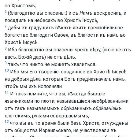
со Христомъ;
6
(благодатію вы спасены;) и съ
Нимъ
воскресилъ, и
посадилъ на небесахъ во Христѣ Іисусѣ,
7
дабы въ грядущихъ вѣкахъ явить преизобильное
богатство благодати Своея, въ благости къ намъ во
Христѣ Іисусѣ.
8
Ибо благодатію вы спасены чрезъ вѣру, (и сіе не отъ
васъ, Божій даръ) не отъ дѣлъ,
9
такъ что никто не можетъ хвалиться.
10
Ибо мы Его твореніе, созданное во Христѣ Іисусѣ
на добрыя дѣла, которыя Богъ предназначилъ намъ,
чтобъ мы ихъ исполняли.
11
И такъ помните, что вы, нѣкогда бывшіе
язычниками по плоти, называвшіеся необрѣзанными
отъ такъ называемыхъ обрѣзанныхъ
обрѣзаніемъ
плотскимъ, руками совершаемымъ,
12
что вы въ то время были безъ Христа, отчуждены
отъ общества Израильскаго, не участвовали въ