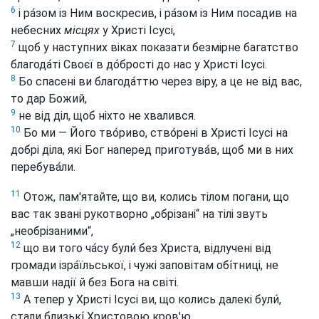
6
і ра́зом із Ним воскресив, і ра́зом із Ним посадив на
небесних
місцях
у Христі Ісусі,
7
щоб у наступних віках показати безмірне багатство
благода́ті Своєї в до́брості до нас у Христі Ісусі.
8
Бо спасені ви благода́ттю через віру, а це не від вас,
то дар Божий,
9
не від діл, щоб ніхто не хвалився.
10
Бо ми — Його тво́риво, ство́рені в Христі Ісусі на
добрі діла, які Бог наперед приготува́в, щоб ми в них
перебува́ли.
11
Отож, пам'ятайте, що ви, колись тілом погани, що
вас так звані рукотворно „обрізані“ на тілі звуть
„необрізаними“,
12
що ви того ча́су були́ без Христа, відлучені від
громади ізра́їльської, і чужі заповітам обі́тниці, не
мавши надії й без Бога на світі.
13
А тепер у Христі Ісусі ви, що колись далекі були́,
стали близькі́ Христовою кров'ю.