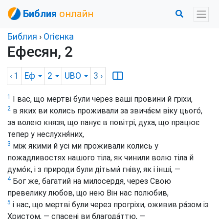
Библия
онлайн
Библия
›
Огієнка
Ефесян, 2
‹ 1
Еф
2
UBO
3
›
1
І вас, що мертві були через ваші провини й гріхи,
2
в яких ви колись проживали за звича́єм віку цього́,
за волею князя, що панує в повітрі, духа, що працює
тепер у неслухня́них,
3
між якими й усі ми проживали колись у
пожадливостях нашого тіла, як чинили волю тіла й
думо́к, і з природи були дітьми́ гніву, як і інші, —
4
Бог же, багатий на милосердя, через Свою
превелику любов, що нею Він нас полюбив,
5
і нас, що мертві були через прогріхи, оживив ра́зом із
Христом, — спасені ви благода́ттю, —