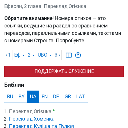
Ефесян, 2 глава. Переклад Огієнка
Обратите внимание
! Номера стихов — это
ссылки, ведущие на раздел со сравнением
переводов, параллельными ссылками, текстами
с номерами Стронга. Попробуйте.
‹ 1
Еф
2
UBO
3
›
ПОДДЕРЖАТЬ СЛУЖЕНИЕ
Библии
RU
BY
UA
EN
DE
GR
LAT
●
Переклад Огієнка
Переклад Хоменка
Переклад Куліша та Пулюя