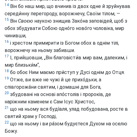
14
Він бо наш мир, що вчинив із двох одне й зруйнував
середи́нну перегороду, ворожнечу, Своїм тілом, —
15
Він
Своєю
наукою знищив Зако́на заповідей, щоб з
обох збудувати Собою одно́го ново́го чоловіка, мир
чинивши,
16
і хрестом примирити із Богом обох в однім тілі,
ворожнечу на ньому забивши.
17
І, прийшовши, „Він благовісти́в мир вам, далеким, і
мир близьки́м“,
18
бо обоє Ним маємо при́ступ у Дусі однім до Отця.
19
Отже, ви вже не чужі й це прихо́дьки, а
співгорожа́ни святим, і домашні для Бога,
20
збудовані на основі апо́столів і пророків, де
наріжним каменем є Сам Ісус Христос,
21
що на ньому вся буді́вля, улад побудована, росте в
святий храм у Господі,
22
що на ньому і ви ра́зом будуєтеся Духом на оселю
Божу.