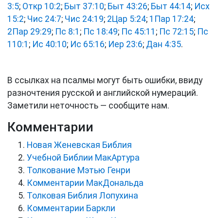
3:5
;
Откр 10:2
;
Быт 37:10
;
Быт 43:26
;
Быт 44:14
;
Исх
15:2
;
Чис 24:7
;
Чис 24:19
;
2Цар 5:24
;
1Пар 17:24
;
2Пар 29:29
;
Пс 8:1
;
Пс 18:49
;
Пс 45:11
;
Пс 72:15
;
Пс
110:1
;
Ис 40:10
;
Ис 65:16
;
Иер 23:6
;
Дан 4:35
.
В ссылках на псалмы могут быть ошибки, ввиду
разночтения русской и английской нумераций.
Заметили неточность — сообщите нам.
Комментарии
Новая Женевская Библия
Учебной Библии МакАртура
Толкование Мэтью Генри
Комментарии МакДональда
Толковая Библия Лопухина
Комментарии Баркли