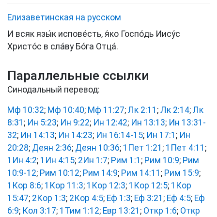
Елизаветинская на русском
И всяк язы́к испове́сть, я́ко Госпо́дь Иису́с
Христо́с в сла́ву Бо́га Отца́.
Параллельные ссылки
Синодальный перевод:
Мф 10:32
;
Мф 10:40
;
Мф 11:27
;
Лк 2:11
;
Лк 2:14
;
Лк
8:31
;
Ин 5:23
;
Ин 9:22
;
Ин 12:42
;
Ин 13:13
;
Ин 13:31-
32
;
Ин 14:13
;
Ин 14:23
;
Ин 16:14-15
;
Ин 17:1
;
Ин
20:28
;
Деян 2:36
;
Деян 10:36
;
1Пет 1:21
;
1Пет 4:11
;
1Ин 4:2
;
1Ин 4:15
;
2Ин 1:7
;
Рим 1:1
;
Рим 10:9
;
Рим
10:9-12
;
Рим 10:12
;
Рим 14:9
;
Рим 14:11
;
Рим 15:9
;
1Кор 8:6
;
1Кор 11:3
;
1Кор 12:3
;
1Кор 12:5
;
1Кор
15:47
;
2Кор 1:3
;
2Кор 4:5
;
Еф 1:3
;
Еф 3:21
;
Еф 4:5
;
Еф
6:9
;
Кол 3:17
;
1Тим 1:12
;
Евр 13:21
;
Откр 1:6
;
Откр