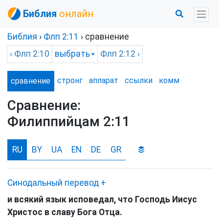
Библия
онлайн
Библия
›
Флп
2:11
› сравнение
‹
Флп
2:10
выбрать
Флп
2:12 ›
стронг
аппарат
ссылки
комм
сравнение
Сравнение:
Филиппийцам 2:11
RU
BY
UA
EN
DE
GR
Синодальный перевод
+
и всякий язык исповедал, что Господь Иисус
Христос в славу Бога Отца.