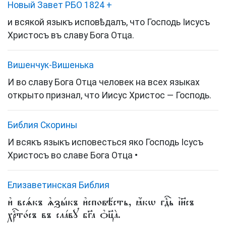
Новый Завет РБО 1824
+
и всякой языкъ исповѣдалъ, что Господь Іисусъ
Христосъ въ славу Бога Отца.
Вишенчук-Вишенька
И во славу Бога Отца человек на всех языках
открыто признал, что Иисус Христос — Господь.
Библия Скорины
И всякъ языкъ исповесться яко Господь Ісусъ
Христосъ во славе Бога Отца •
Елизаветинская Библия
и҆ всѧ́къ ѧ҆зы́къ и҆сповѣ́сть, ꙗ҆́кѡ гдⷭ҇ь і҆и҃съ
хрⷭ҇то́съ въ сла́вꙋ бг҃а ѻ҆ц҃а̀.