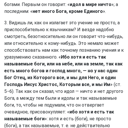
богами. Первым он говорит: «
идол в мире ничто
»; а
последним: «
нет иного Бога, кроме Единого
».
3. Видишь ли, как он излагает это учение не просто, а
приспособительно к язычникам? И везде надобно
смотреть, безотносительно ли он говорит что-нибудь,
или относительно к кому-нибудь. Это немало может
способствовать нам как точному познанию учения и к
уразумению сказанного. «
Ибо хотя и есть так
называемые боги, или на небе, или на земле, так как
есть много богов и господ много, — но у нас один
Бог Отец, из Которого все, и мы для Него, и один
Господь Иисус Христос, Которым все, и мы Им
» (ст.
5−6). Так как он сказал, что идол — ничто и нет другого
Бога, а между тем были и идолы и так называемые
боги, то, чтобы не подумали, что он отвергает
очевидное, присовокупляет: «
ибо хотя и есть так
называемые боги
»: хотя и есть (боги), не просто
(боги), а так называемые, т. е. не действительно