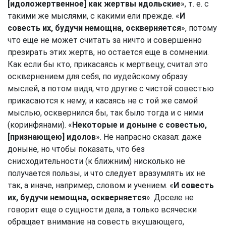
[идоложертвенное] как жертвы идольские
», т. е. с
такими же мыслями, с какими ели прежде. «
И
совесть их, будучи немощна, оскверняется
», потому
что еще не может считать за ничто и совершенно
презирать этих жертв, но остается еще в сомнении.
Как если бы кто, прикасаясь к мертвецу, считал это
осквернением для себя, по иудейскому образу
мыслей, а потом видя, что другие с чистой совестью
прикасаются к нему, и касаясь не с той же самой
мыслью, осквернился бы, так было тогда и с ними
(коринфянами). «
Некоторые и доныне с совестью,
[признающею] идолов
». Не напрасно сказал: даже
доныне, но чтобы показать, что без
снисходительности (к ближним) нисколько не
получается пользы, и что следует вразумлять их не
так, а иначе, например, словом и учением. «
И совесть
их, будучи немощна, оскверняется
». Доселе не
говорит еще о сущности дела, а только всячески
обращает внимание на совесть вкушающего,