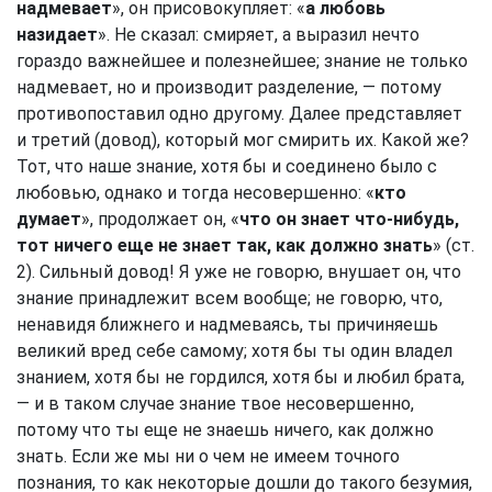
надмевает
», он присовокупляет: «
а любовь
назидает
». Не сказал: смиряет, а выразил нечто
гораздо важнейшее и полезнейшее; знание не только
надмевает, но и производит разделение, — потому
противопоставил одно другому. Далее представляет
и третий (довод), который мог смирить их. Какой же?
Тот, что наше знание, хотя бы и соединено было с
любовью, однако и тогда несовершенно: «
кто
думает
», продолжает он, «
что он знает что-нибудь,
тот ничего еще не знает так, как должно знать
» (ст.
2). Сильный довод! Я уже не говорю, внушает он, что
знание принадлежит всем вообще; не говорю, что,
ненавидя ближнего и надмеваясь, ты причиняешь
великий вред себе самому; хотя бы ты один владел
знанием, хотя бы не гордился, хотя бы и любил брата,
— и в таком случае знание твое несовершенно,
потому что ты еще не знаешь ничего, как должно
знать. Если же мы ни о чем не имеем точного
познания, то как некоторые дошли до такого безумия,