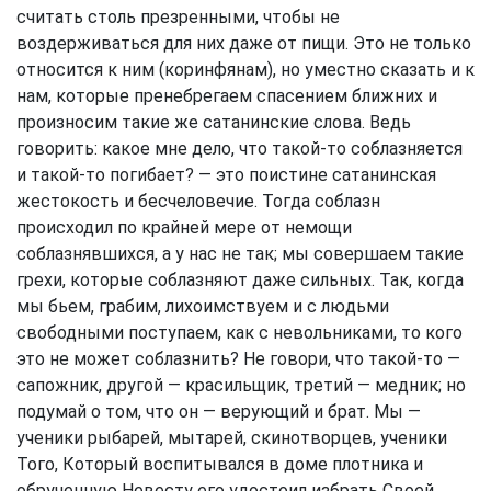
считать столь презренными, чтобы не
воздерживаться для них даже от пищи. Это не только
относится к ним (коринфянам), но уместно сказать и к
нам, которые пренебрегаем спасением ближних и
произносим такие же сатанинские слова. Ведь
говорить: какое мне дело, что такой-то соблазняется
и такой-то погибает? — это поистине сатанинская
жестокость и бесчеловечие. Тогда соблазн
происходил по крайней мере от немощи
соблазнявшихся, а у нас не так; мы совершаем такие
грехи, которые соблазняют даже сильных. Так, когда
мы бьем, грабим, лихоимствуем и с людьми
свободными поступаем, как с невольниками, то кого
это не может соблазнить? Не говори, что такой-то —
сапожник, другой — красильщик, третий — медник; но
подумай о том, что он — верующий и брат. Мы —
ученики рыбарей, мытарей, скинотворцев, ученики
Того, Который воспитывался в доме плотника и
обрученную Невесту его удостоил избрать Своей