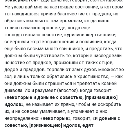
Не указывай мне на настоящее состояние, в котором
ты находишься, приняв благочестие от предков, но
обратись мыслью к тем временам, когда лишь
только началась проповедь, когда еще
господствовало нечестие, курились жертвенники,
совершали жертвоприношения и возлияния, когда
еще было весьма много язычников, и представь, что
должны были чувствовать те, которые наследовали
нечестие от предков, произошли от таких отцов,
дедов и прадедов, терпели от злых духов множество
зол, и лишь только обратились в христианство, — как
они должны были страшиться и трепетать козней
диавола. Их и разумеет (апостол), когда говорит:
«
некоторые и доныне с совестью, [признающею]
идолов
», не называет их прямо, чтобы не оскорбить
их, и не совсем умалчивает, а упоминает о них
неопределенно: «
некоторые
», говорит, «
и доныне с
совестью, [признающею] идолов, едят