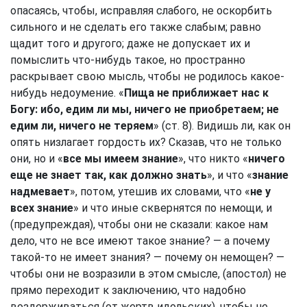
опасаясь, чтобы, исправляя слабого, не оскорбить
сильного и не сделать его также слабым; равно
щадит того и другого; даже не допускает их и
помыслить что-нибудь такое, но пространно
раскрывает свою мысль, чтобы не родилось какое-
нибудь недоумение. «
Пища не приближает нас к
Богу: ибо, едим ли мы, ничего не приобретаем; не
едим ли, ничего не теряем
» (ст. 8). Видишь ли, как он
опять низлагает гордость их? Сказав, что не только
они, но и «
все мы имеем знание
», что никто «
ничего
еще не знает так, как должно знать
», и что «
знание
надмевает
», потом, утешив их словами, что «
не у
всех знание
» и что иные сквернятся по немощи, и
(предупреждая), чтобы они не сказали: какое нам
дело, что не все имеют такое знание? — а почему
такой-то не имеет знания? — почему он немощен? —
чтобы они не возразили в этом смысле, (апостол) не
прямо переходит к заключению, что надобно
воздерживаться (от жертв идольских), чтобы не