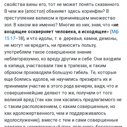
свойства вины его, тот не может понять сказанного.
В чем же (апостол) обвиняет здесь коринфян? В
преступлении великом и причинявшем множество
зол. В каком же именно? Многие из них, зная, что «
не
входящее оскверняет человека, а исходящее
» (
Мф
15:17
−18), и что идолы, т. е. деревья, камни, демоны,
не могут ни вредить, ни приносить пользу,
употребляли такое совершенное знание
неблагоразумно, ко вреду другим и себе. Они входили
в капища, участвовали там в трапезах, и таким
образом производили большую гибель. Те, которые
еще боялись идолов, не научились презирать их и
принимали участие в этого рода вечерях, видя, что и
совершеннейшие делают то же, получали от того
великий вред (так как они касались предлагаемого не
с таким расположением, с каким совершенные, но
как идоложертвенного, чем и поддерживалось
идолослужение); вместе с тем и сами совершенные
впадали в немаловажный грех, пользуясь бесовскими