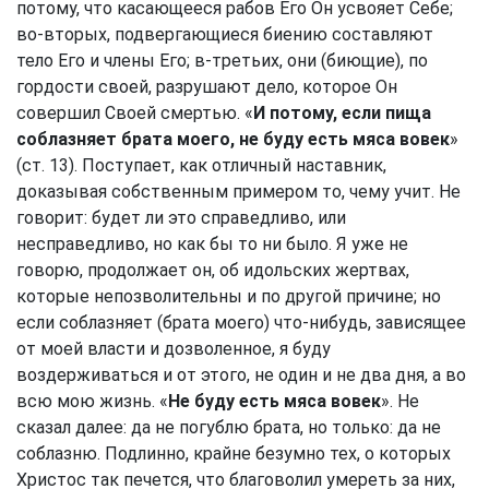
потому, что касающееся рабов Его Он усвояет Себе;
во-вторых, подвергающиеся биению составляют
тело Его и члены Его; в-третьих, они (биющие), по
гордости своей, разрушают дело, которое Он
совершил Своей смертью. «
И потому, если пища
соблазняет брата моего, не буду есть мяса вовек
»
(ст. 13). Поступает, как отличный наставник,
доказывая собственным примером то, чему учит. Не
говорит: будет ли это справедливо, или
несправедливо, но как бы то ни было. Я уже не
говорю, продолжает он, об идольских жертвах,
которые непозволительны и по другой причине; но
если соблазняет (брата моего) что-нибудь, зависящее
от моей власти и дозволенное, я буду
воздерживаться и от этого, не один и не два дня, а во
всю мою жизнь. «
Не буду есть мяса вовек
». Не
сказал далее: да не погублю брата, но только: да не
соблазню. Подлинно, крайне безумно тех, о которых
Христос так печется, что благоволил умереть за них,