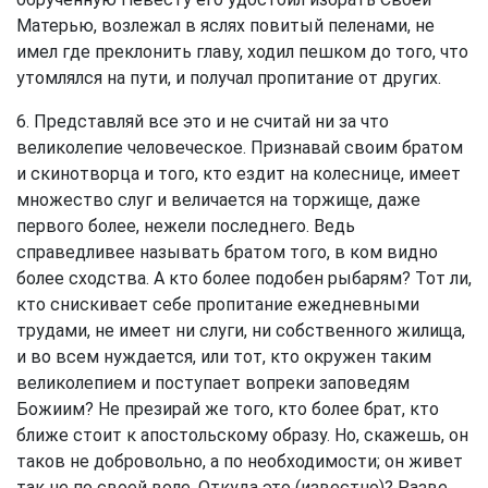
Матерью, возлежал в яслях повитый пеленами, не
имел где преклонить главу, ходил пешком до того, что
утомлялся на пути, и получал пропитание от других.
6. Представляй все это и не считай ни за что
великолепие человеческое. Признавай своим братом
и скинотворца и того, кто ездит на колеснице, имеет
множество слуг и величается на торжище, даже
первого более, нежели последнего. Ведь
справедливее называть братом того, в ком видно
более сходства. А кто более подобен рыбарям? Тот ли,
кто снискивает себе пропитание ежедневными
трудами, не имеет ни слуги, ни собственного жилища,
и во всем нуждается, или тот, кто окружен таким
великолепием и поступает вопреки заповедям
Божиим? Не презирай же того, кто более брат, кто
ближе стоит к апостольскому образу. Но, скажешь, он
таков не добровольно, а по необходимости; он живет
так не по своей воле. Откуда это (известно)? Разве