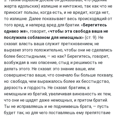
жертв идольских) излишне и ничтожно, так как что не
приносит пользы, когда есть, и не вредит, когда нет,
то излишне. Далее показывает весь происходящий от
того вред, и наперед вред для братии. «
Берегитесь
однако же
», говорит, «
чтобы эта свобода ваша не
послужила соблазном для немощных
» (ст. 9). Не
сказал: власть ваша служит преткновением, не
выразил этого положительно, чтобы они не сделались
более бесстыдными, — но как? Берегитесь, говорит,
возбуждая в них опасение, стыд и решимость не
делать этого. Не сказал: это знание ваше, или:
совершенство ваше, что означало бы больше похвалу,
но: свобода, чем выражалось более их бесстыдство,
дерзость и гордость. Не сказал: братиям, а:
немощным из братий, увеличивая виновность их тем,
что они не щадят даже немощных, и притом братий.
Ты не исправляешь и не поднимаешь брата, — пусть
будет так; но для чего поставляешь ему препятствие