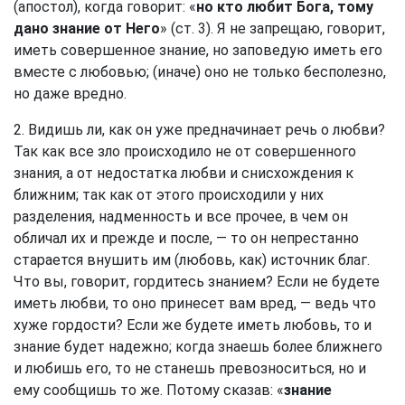
(апостол), когда говорит: «
но кто любит Бога, тому
дано знание от Него
» (ст. 3). Я не запрещаю, говорит,
иметь совершенное знание, но заповедую иметь его
вместе с любовью; (иначе) оно не только бесполезно,
но даже вредно.
2. Видишь ли, как он уже предначинает речь о любви?
Так как все зло происходило не от совершенного
знания, а от недостатка любви и снисхождения к
ближним; так как от этого происходили у них
разделения, надменность и все прочее, в чем он
обличал их и прежде и после, — то он непрестанно
старается внушить им (любовь, как) источник благ.
Что вы, говорит, гордитесь знанием? Если не будете
иметь любви, то оно принесет вам вред, — ведь что
хуже гордости? Если же будете иметь любовь, то и
знание будет надежно; когда знаешь более ближнего
и любишь его, то не станешь превозноситься, но и
ему сообщишь то же. Потому сказав: «
знание