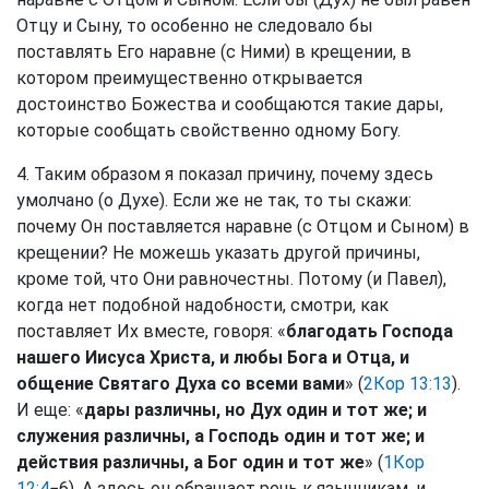
Отцу и Сыну, то особенно не следовало бы
поставлять Его наравне (с Ними) в крещении, в
котором преимущественно открывается
достоинство Божества и сообщаются такие дары,
которые сообщать свойственно одному Богу.
4. Таким образом я показал причину, почему здесь
умолчано (о Духе). Если же не так, то ты скажи:
почему Он поставляется наравне (с Отцом и Сыном) в
крещении? Не можешь указать другой причины,
кроме той, что Они равночестны. Потому (и Павел),
когда нет подобной надобности, смотри, как
поставляет Их вместе, говоря: «
благодать Господа
нашего Иисуса Христа, и любы Бога и Отца, и
общение Святаго Духа со всеми вами
» (
2Кор 13:13
).
И еще: «
дары различны, но Дух один и тот же; и
служения различны, а Господь один и тот же; и
действия различны, а Бог один и тот же
» (
1Кор
12:4
−6). А здесь он обращает речь к язычникам, и