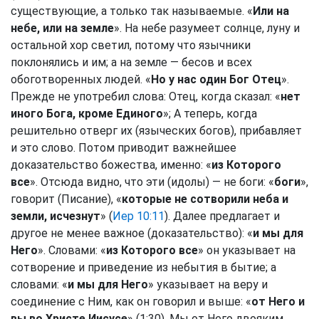
существующие, а только так называемые. «
Или на
небе, или на земле
». На небе разумеет солнце, луну и
остальной хор светил, потому что язычники
поклонялись и им; а на земле — бесов и всех
обоготворенных людей. «
Но у нас один Бог Отец
».
Прежде не употребил слова: Отец, когда сказал: «
нет
иного Бога, кроме Единого
»; А теперь, когда
решительно отверг их (языческих богов), прибавляет
и это слово. Потом приводит важнейшее
доказательство божества, именно: «
из Которого
все
». Отсюда видно, что эти (идолы) — не боги: «
боги
»,
говорит (Писание), «
которые не сотворили неба и
земли, исчезнут
» (
Иер 10:11
). Далее предлагает и
другое не менее важное (доказательство): «
и мы для
Него
». Словами: «
из Которого все
» он указывает на
сотворение и приведение из небытия в бытие; а
словами: «
и мы для Него
» указывает на веру и
соединение с Ним, как он говорил и выше: «
от Него и
вы во Христе Иисусе
» (1:30). Мы от Него двояким