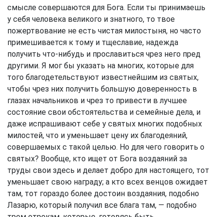
смысле совершаются для Бога. Если ты принимаешь
у себя человека великого и знатного, то твое
пожертвование не есть чистая милостыня, но часто
примешивается к тому и тщеславие, надежда
получить что-нибудь и прославиться чрез него пред
другими. Я мог бы указать на многих, которые для
того благодетельствуют известнейшим из святых,
чтобы чрез них получить большую доверенность в
глазах начальников и чрез то привести в лучшее
состояние свои обстоятельства и семейные дела, и
даже испрашивают себе у святых многих подобных
милостей, что и уменьшает цену их благодеяний,
совершаемых с такой целью. Но для чего говорить о
святых? Вообще, кто ищет от Бога воздаяний за
труды свои здесь и делает добро для настоящего, тот
уменьшает свою награду; а кто всех венцов ожидает
там, тот гораздо более достоин воздаяния, подобно
Лазарю, который получил все блага там, — подобно
трем отрокам, которые, готовясь быть