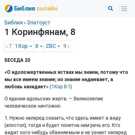
Библия
онлайн
Библия
›
Златоуст
1 Коринфянам, 8
‹ 7
1Кор
8
ZBC
9
›
БЕСЕДА 20
«О идоложертвенных яствах мы знаем, потому что
мы все имеем знание; но знание надмевает, а
любовь назидает
» (
1Кор 8:1
).
О ядении идольских жертв. — Великолепие
человеческое ничтожно.
1. Нужно наперед сказать, что здесь имеет в виду
(апостол), тогда и будет понятна нам речь его. Кто
видит кого-нибудь обвиняемым и не узнает наперед