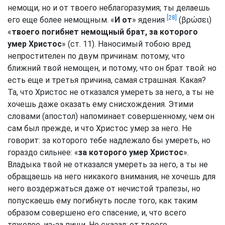
немощи, но и от твоего неблагоразумия; ты делаешь
[28]
его еще более немощным. «
И от
» ядения
(βρώσει)
«
твоего погибнет немощный брат, за которого
умер Христос
» (ст. 11). Наносимый тобою вред
непростителен по двум причинам: потому, что
ближний твой немощен, и потому, что он брат твой: но
есть еще и третья причина, самая страшная. Какая?
Та, что Христос не отказался умереть за него, а ты не
хочешь даже оказать ему снисхождения. Этими
словами (апостол) напоминает совершенному, чем он
сам был прежде, и что Христос умер за него. Не
говорит: за которого тебе надлежало бы умереть, но
гораздо сильнее: «
за которого умер Христос
».
Владыка твой не отказался умереть за него, а ты не
обращаешь на него никакого внимания, не хочешь для
него воздержаться даже от нечистой трапезы, но
попускаешь ему погибнуть после того, как таким
образом совершено его спасение, и, что всего
тяжелее, из-за пищи. Не сказал: от твоего