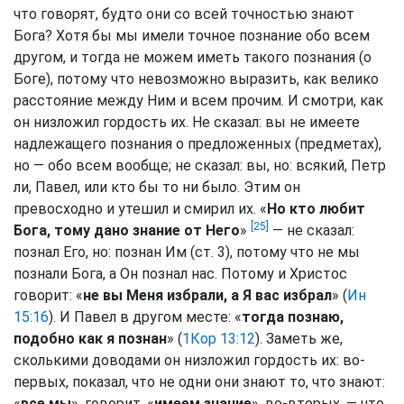
что говорят, будто они со всей точностью знают
Бога? Хотя бы мы имели точное познание обо всем
другом, и тогда не можем иметь такого познания (о
Боге), потому что невозможно выразить, как велико
расстояние между Ним и всем прочим. И смотри, как
он низложил гордость их. Не сказал: вы не имеете
надлежащего познания о предложенных (предметах),
но — обо всем вообще; не сказал: вы, но: всякий, Петр
ли, Павел, или кто бы то ни было. Этим он
превосходно и утешил и смирил их. «
Но кто любит
[25]
Бога, тому дано знание от Него
»
— не сказал:
познал Его, но: познан Им (ст. 3), потому что не мы
познали Бога, а Он познал нас. Потому и Христос
говорит: «
не вы Меня избрали, а Я вас избрал
» (
Ин
15:16
). И Павел в другом месте: «
тогда познаю,
подобно как я познан
» (
1Кор 13:12
). Заметь же,
сколькими доводами он низложил гордость их: во-
первых, показал, что не одни они знают то, что знают:
«
все мы
», говорит, «
имеем знание
», во-вторых, — что