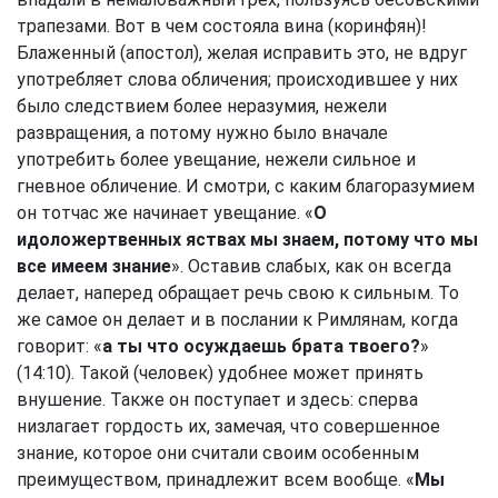
трапезами. Вот в чем состояла вина (коринфян)!
Блаженный (апостол), желая исправить это, не вдруг
употребляет слова обличения; происходившее у них
было следствием более неразумия, нежели
развращения, а потому нужно было вначале
употребить более увещание, нежели сильное и
гневное обличение. И смотри, с каким благоразумием
он тотчас же начинает увещание. «
О
идоложертвенных яствах мы знаем, потому что мы
все имеем знание
». Оставив слабых, как он всегда
делает, наперед обращает речь свою к сильным. То
же самое он делает и в послании к Римлянам, когда
говорит: «
а ты что осуждаешь брата твоего?
»
(14:10). Такой (человек) удобнее может принять
внушение. Также он поступает и здесь: сперва
низлагает гордость их, замечая, что совершенное
знание, которое они считали своим особенным
преимуществом, принадлежит всем вообще. «
Мы