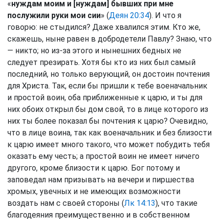
«
нуждам моим и [нуждам] бывших при мне
послужили руки мои сии
» (
Деян 20:34
). И что я
говорю: не стыдился? Даже хвалился этим. Кто же,
скажешь, ныне равен в добродетели Павлу? Знаю, что
— никто; но из-за этого и нынешних бедных не
следует презирать. Хотя бы кто из них был самый
последний, но только верующий, он достоин почтения
для Христа. Так, если бы пришли к тебе военачальник
и простой воин, оба приближенные к царю, и ты для
них обоих открыл бы дом свой, то в лице которого из
них ты более показал бы почтения к царю? Очевидно,
что в лице воина, так как военачальник и без близости
к царю имеет много такого, что может побудить тебя
оказать ему честь; а простой воин не имеет ничего
другого, кроме близости к царю. Бог потому и
заповедал нам призывать на вечери и пиршества
хромых, увечных и не имеющих возможности
воздать нам с своей стороны (
Лк 14:13
), что такие
благодеяния преимущественно и в собственном