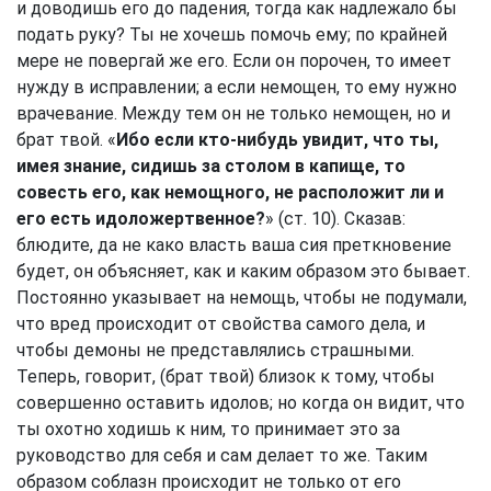
и доводишь его до падения, тогда как надлежало бы
подать руку? Ты не хочешь помочь ему; по крайней
мере не повергай же его. Если он порочен, то имеет
нужду в исправлении; а если немощен, то ему нужно
врачевание. Между тем он не только немощен, но и
брат твой. «
Ибо если кто-нибудь увидит, что ты,
имея знание, сидишь за столом в капище, то
совесть его, как немощного, не расположит ли и
его есть идоложертвенное?
» (ст. 10). Сказав:
блюдите, да не како власть ваша сия преткновение
будет, он объясняет, как и каким образом это бывает.
Постоянно указывает на немощь, чтобы не подумали,
что вред происходит от свойства самого дела, и
чтобы демоны не представлялись страшными.
Теперь, говорит, (брат твой) близок к тому, чтобы
совершенно оставить идолов; но когда он видит, что
ты охотно ходишь к ним, то принимает это за
руководство для себя и сам делает то же. Таким
образом соблазн происходит не только от его