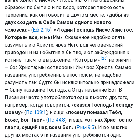
образом: по бытию и по вере, которая также есть
творение, как он говорит в другом месте: «
дабы из
двух создать в Себе Самом одного нового
человека
» (
Еф 2:15
). «
И один Господь Иисус Христос,
Которым все, и мы Им
». Сказанное надобно опять
разуметь и о Христе; чрез Него род человеческий
приведен и из небытия в бытие, и от заблуждения к
[26]
истине, так что выражение: «Которым»
не значит
— без Христа; мы сотворены Им чрез Христа. Самые
названия, употребленные апостолом, не надобно
разуметь так, будто бы исключительно принадлежали
— Сыну название Господь, а Отцу название Бог. В
Писании часто употребляется одно вместо другого,
например, когда говорится: «
сказал Господь Господу
моему
» (
Пс 109:1
); и еще: «
посему помазал Тебя,
Боже, Бог Твой
» (
Пс 44:8
); и еще: «
от них Христос по
плоти, сущий над всем Бог
» (
Рим 9:5
). И во многих
других местах эти названия употребляются одно