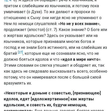
притом к слабейшим из язычников, и потому пока
умалчивает (о Духе). То же делают и пророки по
отношению к Сыну: они нигде ясно не упоминают о
Нем по немощи слушателей. «
Но не у всех знание
»,
продолжает (апостол) (ст. 7). Какое знание? О Боге или
о жертвах идольских? Здесь он указывает или на
язычников, которые признавали многих богов и
господ и не знали Бога истинного, или на слабейших из
[27]
братий
, которые еще не сознавали ясно, что не
должно бояться идолов и что «
идол в мире ничто
».
Этими словами он слегка утешает и ободряет их, так
как здесь не следовало высказывать всего, особенно
потому, что он намеревался после с большой силой
вразумлять их.
«
Некоторые и доныне с совестью, [признающею]
идолов, едят [идоложертвенное] как жертвы
идольские, и совесть их, будучи немощна,
оскверняется
». Еще доныне, говорит, боятся идолов.