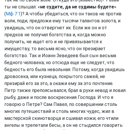
ты не слышал: «
не судите, да не судимы будете
»
(
Мф 7:1
)? А чтобы убедиться, что он таков не против
воли, поди, предложи ему тысячи талантов золота, и
увидишь, что он отвергнет их. Если же он и от
предков не получил богатства и, когда можно
получить, не ищет его и не привязывается к
имуществу, то весьма ясно, что он презирает
богатство. Так и Иоанн Зеведеев был сын весьма
бедного человека; но отсюда еще не следует, что
бедность его была невольная. Потому, когда увидишь
дровосека, или кузнеца, покрытого сажей, не
презирай его за это, а окажи ему за это почтение.
Петр также препоясывался, брал в руки невод и ловил
рыбу, даже и после воскресения Господа. И что я
говорю о Петре? Сам Павел, по совершении столь
многих путешествий и столь многих чудес, жил в
мастерской скинотворца и сшивал кожи; его чтили
ангелы и трепетали бесы, а он не стыдился говорить: