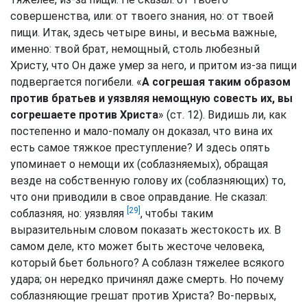
совершенства, или: от твоего знания, но: от твоей
пищи. Итак, здесь четыре вины, и весьма важные,
именно: твой брат, немощный, столь любезный
Христу, что Он даже умер за него, и притом из-за пищи
подвергается погибели. «
А согрешая таким образом
против братьев и уязвляя немощную совесть их, вы
согрешаете против Христа
» (ст. 12). Видишь ли, как
постепенно и мало-помалу он доказал, что вина их
есть самое тяжкое преступление? И здесь опять
упоминает о немощи их (соблазняемых), обращая
везде на собственную голову их (соблазняющих) то,
что они приводили в свое оправдание. Не сказал:
[29]
соблазняя, но: уязвляя
, чтобы таким
выразительным словом показать жестокость их. В
самом деле, кто может быть жесточе человека,
который бьет больного? А соблазн тяжелее всякого
удара; он нередко причинял даже смерть. Но почему
соблазняющие грешат против Христа? Во-первых,