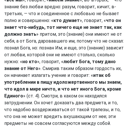
знание без любви вредно: разум, говорит, кичит; в-
третьих, — что и соединенное с любовью не бывает
полно и совершенно: «
кто думает
», говорит, «
что он
знает что-нибудь, тот ничего еще не знает так, как
должно знать
» притом, это (знание) они имеют не от
себя, а от Бога, даровавшего им, потому что не сказал:
познал Бога, но: познан Им; и еще, это (знание) зависит
от любви, которой они не имеют столько, сколько
нужно: «
но кто
», говорит, «
любит Бога, тому дано
знание от Него
». Смирив таким образом гордость их,
он начинает излагать учение и говорит: «
итак об
употреблении в пищу идоложертвенного мы знаем,
что идол в мире ничто, и что нет иного Бога, кроме
Единого
» (ст. 4). Смотри, в каком он находился
затруднении. Он хочет доказать два предмета, и то,
что надобно воздерживаться от такой трапезы, и то,
что она не может вредить вкушающим от нее; эти
предметы не совсем согласуются между собой.