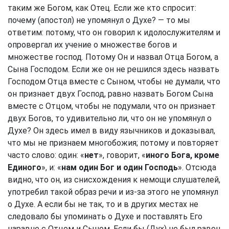
таким же Богом, как Отец. Если же кто спросит:
почему (апостол) не упомянул о Духе? — то мы
ответим: потому, что он говорил к идолослужителям и
опровергал их учение о множестве богов и
множестве господ. Потому Он и назвал Отца Богом, а
Сына Господом. Если же он не решился здесь назвать
Господом Отца вместе с Сыном, чтобы не думали, что
он признает двух Господ, равно назвать Богом Сына
вместе с Отцом, чтобы не подумали, что он признает
двух Богов, то удивительно ли, что он не упомянул о
Духе? Он здесь имел в виду язычников и доказывал,
что мы не признаем многобожия; потому и повторяет
часто слово: один: «
нет
», говорит, «
иного Бога, кроме
Единого
», и: «
нам один Бог и один Господь
». Отсюда
видно, что он, из снисхождения к немощи слушателей,
употребил такой образ речи и из-за этого не упомянул
о Духе. А если бы не так, то и в других местах не
следовало бы упоминать о Духе и поставлять Его
наравне с Отцом и Сыном. Если бы (Дух) не был равен