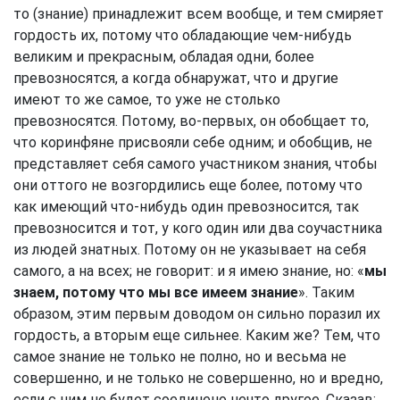
то (знание) принадлежит всем вообще, и тем смиряет
гордость их, потому что обладающие чем-нибудь
великим и прекрасным, обладая одни, более
превозносятся, а когда обнаружат, что и другие
имеют то же самое, то уже не столько
превозносятся. Потому, во-первых, он обобщает то,
что коринфяне присвояли себе одним; и обобщив, не
представляет себя самого участником знания, чтобы
они оттого не возгордились еще более, потому что
как имеющий что-нибудь один превозносится, так
превозносится и тот, у кого один или два соучастника
из людей знатных. Потому он не указывает на себя
самого, а на всех; не говорит: и я имею знание, но: «
мы
знаем, потому что мы все имеем знание
». Таким
образом, этим первым доводом он сильно поразил их
гордость, а вторым еще сильнее. Каким же? Тем, что
самое знание не только не полно, но и весьма не
совершенно, и не только не совершенно, но и вредно,
если с ним не будет соединено нечто другое. Сказав: