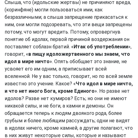
Слыша, что (идольские жертвы) не причиняют вреда,
(коринфяне) могли пользоваться ими, как
безразличными; а слыша запрещение прикасаться к
ним, они могли подозревать, что эти вещи запрещены
потому, что могут вредить. Потому, опровергнув
понятие об идолах, первой причиной воздержания он
поставляет соблазн братий. «
Итак об употреблении
»,
говорит, «
в пищу идоложертвенного мы знаем, что
идол в мире ничто
». Опять обобщает это знание, не
усвояет его им одним, а приписывает всей
вселенной. Не у вас только, говорит, но по всей земле
известно это учение. Какое? «
Что идол в мире ничто,
и что нет иного Бога, кроме Единого
». Но разве нет
идолов? Разве нет кумиров? Есть; но они не имеют
никакой силы, и не боги, а камни и демоны. Он
обращается теперь к людям двоякого рода, более
грубым и более любящим рассуждать; одни не видят
в идолах ничего, кроме камней, а другие полагают, что
в них живут некоторые силы, которые и называют