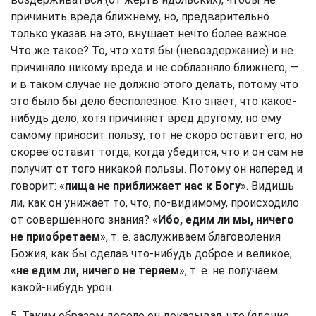
причинить вреда ближнему, но, предварительно
только указав на это, внушает нечто более важное.
Что же такое? То, что хотя бы (невоздержание) и не
причиняло никому вреда и не соблазняло ближнего, —
и в таком случае не должно этого делать, потому что
это было бы дело бесполезное. Кто знает, что какое-
нибудь дело, хотя причиняет вред другому, но ему
самому приносит пользу, тот не скоро оставит его, но
скорее оставит тогда, когда убедится, что и он сам не
получит от того никакой пользы. Потому он наперед и
говорит: «
пища не приближает нас к Богу
». Видишь
ли, как он унижает то, что, по-видимому, происходило
от совершенного знания? «
Ибо, едим ли мы, ничего
не приобретаем
», т. е. заслуживаем благоволения
Божия, как бы сделав что-нибудь доброе и великое;
«
не едим ли, ничего не теряем
», т. е. не получаем
какой-нибудь урон.
5. Таким образом доселе он доказывал, что (ядение