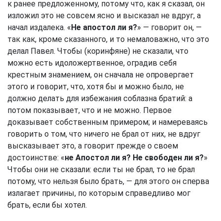
к ранее предложенному, потому что, как я сказал, он
изложил это не совсем ясно и высказал не вдруг, а
начал издалека. «
Не апостол ли я?
» — говорит он, —
так как, кроме сказанного, и то немаловажно, что это
делал Павел. Чтобы (коринфяне) не сказали, что
можно есть идоложертвенное, оградив себя
крестным знамением, он сначала не опровергает
этого и говорит, что, хотя бы и можно было, не
должно делать для избежания соблазна братий: а
потом показывает, что и не можно. Первое
доказывает собственным примером; и намереваясь
говорить о том, что ничего не брал от них, не вдруг
высказывает это, а говорит прежде о своем
достоинстве: «
не Апостол ли я? Не свободен ли я?
»
Чтобы они не сказали: если ты не брал, то не брал
потому, что нельзя было брать, — для этого он сперва
излагает причины, по которым справедливо мог
брать, если бы хотел.