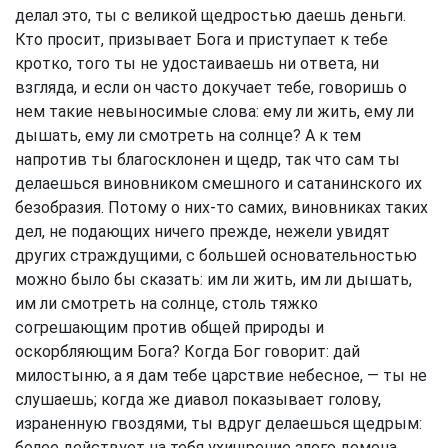
делал это, ты с великой щедростью даешь деньги.
Кто просит, призывает Бога и приступает к тебе
кротко, того ты не удостаиваешь ни ответа, ни
взгляда, и если он часто докучает тебе, говоришь о
нем такие невыносимые слова: ему ли жить, ему ли
дышать, ему ли смотреть на солнце? А к тем
напротив ты благосклонен и щедр, так что сам ты
делаешься виновником смешного и сатанинского их
безобразия. Потому о них-то самих, виновниках таких
дел, не подающих ничего прежде, нежели увидят
других страждущими, с большей основательностью
можно было бы сказать: им ли жить, им ли дышать,
им ли смотреть на солнце, столь тяжко
согрешающим против общей природы и
оскорбляющим Бога? Когда Бог говорит: дай
милостыню, а я дам тебе царствие небесное, — ты не
слушаешь; когда же диавол показывает голову,
израненную гвоздями, ты вдруг делаешься щедрым:
более действует на тебя ухищрение злого демона,