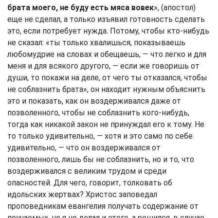
брата моего, не буду есть мяса вовек
», (апостол)
еще не сделал, а только изъявил готовность сделать
это, если потребует нужда. Потому, чтобы кто-нибудь
не сказал: «ты только хвалишься, показываешь
любомудрие на словах и обещаешь, — что легко и для
меня и для всякого другого, — если же говоришь от
души, то покажи на деле, от чего ты отказался, чтобы
не соблазнить брата», он находит нужным объяснить
это и показать, как он воздерживался даже от
позволенного, чтобы не соблазнить кого-нибудь,
тогда как никакой закон не принуждал его к тому. Не
то только удивительно, — хотя и это само по себе
удивительно, — что он воздерживался от
позволенного, лишь бы не соблазнить, но и то, что
воздерживался с великим трудом и среди
опасностей. Для чего, говорит, толковать об
идольских жертвах? Христос заповедал
проповедникам евангелия получать содержание от
поучаемых, но я не делал и этого, а решился, в случае