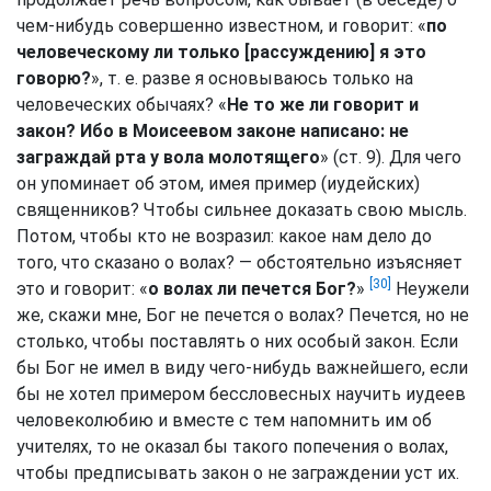
чем-нибудь совершенно известном, и говорит: «
по
человеческому ли только [рассуждению] я это
говорю?
», т. е. разве я основываюсь только на
человеческих обычаях? «
Не то же ли говорит и
закон? Ибо в Моисеевом законе написано: не
заграждай рта у вола молотящего
» (ст. 9). Для чего
он упоминает об этом, имея пример (иудейских)
священников? Чтобы сильнее доказать свою мысль.
Потом, чтобы кто не возразил: какое нам дело до
того, что сказано о волах? — обстоятельно изъясняет
[30]
это и говорит: «
о волах ли печется Бог?
»
Неужели
же, скажи мне, Бог не печется о волах? Печется, но не
столько, чтобы поставлять о них особый закон. Если
бы Бог не имел в виду чего-нибудь важнейшего, если
бы не хотел примером бессловесных научить иудеев
человеколюбию и вместе с тем напомнить им об
учителях, то не оказал бы такого попечения о волах,
чтобы предписывать закон о не заграждении уст их.