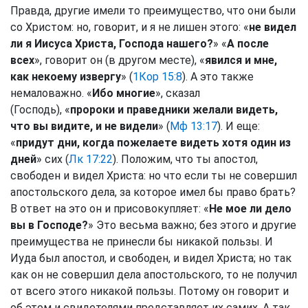
Правда, другие имели то преимущество, что они были
со Христом: но, говорит, и я не лишен этого: «
не видел
ли я Иисуса Христа, Господа нашего?
» «
А после
всех
», говорит он (в другом месте), «
явился и мне,
как некоему извергу
» (
1Кор 15:8
). А это также
немаловажно. «
Ибо многие
», сказал
(Господь), «
пророки и праведники желали видеть,
что вы видите, и не видели
» (
Мф 13:17
). И еще:
«
придут дни, когда пожелаете видеть хотя один из
дней
» сих (
Лк 17:22
). Положим, что ты апостол,
свободен и видел Христа: но что если ты не совершил
апостольского дела, за которое имел бы право брать?
В ответ на это он и присовокупляет: «
Не мое ли дело
вы в Господе?
» Это весьма важно; без этого и другие
преимущества не принесли бы никакой пользы. И
Иуда был апостол, и свободен, и видел Христа; но так
как он не совершил дела апостольского, то не получил
от всего этого никакой пользы. Потому он говорит и
об этом и свидетелями представляет их самих. А так