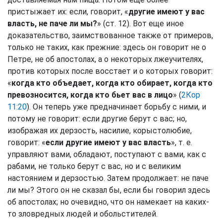
пристыжает их: если, говорит, «
другие имеют у вас
власть, не паче ли мы?
» (ст. 12). Вот еще иное
доказательство, заимствованное также от примеров,
только не таких, как прежние: здесь он говорит не о
Петре, не об апостолах, а о некоторых лжеучителях,
против которых после восстает и о которых говорит:
«
когда кто объедает, когда кто обирает, когда кто
превозносится, когда кто бьет вас в лицо
» (
2Кор
11:20
). Он теперь уже предначинает борьбу с ними, и
потому не говорит: если другие берут с вас; но,
изображая их дерзость, насилие, корыстолюбие,
говорит: «
если другие имеют у вас власть
», т. е.
управляют вами, обладают, поступают с вами, как с
рабами, не только берут с вас, но и с великим
настоянием и дерзостью. Затем продолжает: не паче
ли мы? Этого он не сказал бы, если бы говорил здесь
об апостолах; но очевидно, что он намекает на каких-
то зловредных людей и обольстителей.