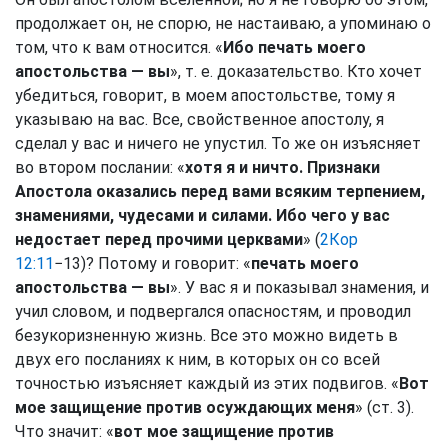
продолжает он, не спорю, не настаиваю, а упоминаю о
том, что к вам относится. «
Ибо печать моего
апостольства — вы
», т. е. доказательство. Кто хочет
убедиться, говорит, в моем апостольстве, тому я
указываю на вас. Все, свойственное апостолу, я
сделал у вас и ничего не упустил. То же он изъясняет
во втором послании: «
хотя я и ничто. Признаки
Апостола оказались перед вами всяким терпением,
знамениями, чудесами и силами. Ибо чего у вас
недостает перед прочими церквами
» (
2Кор
12:11
−13)? Потому и говорит: «
печать моего
апостольства — вы
». У вас я и показывал знамения, и
учил словом, и подвергался опасностям, и проводил
безукоризненную жизнь. Все это можно видеть в
двух его посланиях к ним, в которых он со всей
точностью изъясняет каждый из этих подвигов. «
Вот
мое защищение против осуждающих меня
» (ст. 3).
Что значит: «
вот мое защищение против