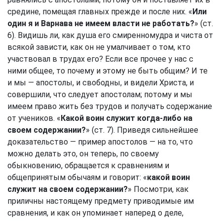
средине, помещая главных прежде и после них. «
Или
один я и Варнава не имеем власти не работать?
» (ст.
6). Видишь ли, как душа его смиренномудра и чиста от
всякой зависти, как он не умалчивает о том, кто
участвовал в трудах его? Если все прочее у нас с
ними общее, то почему и этому не быть общим? И те
и мы — апостолы, и свободны, и видели Христа, и
совершили, что следует апостолам; потому и мы
имеем право жить без трудов и получать содержание
от учеников. «
Какой воин служит когда-либо на
своем содержании?
» (ст. 7). Приведя сильнейшее
доказательство — пример апостолов — на то, что
можно делать это, он теперь, по своему
обыкновению, обращается к сравнениям и
общепринятым обычаям и говорит: «
какой воин
служит на своем содержании?
» Посмотри, как
приличны настоящему предмету приводимые им
сравнения, и как он упоминает наперед о деле,