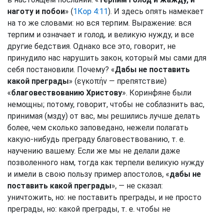
наготу и побои
» (
1Кор 4:11
). И здесь опять намекает
на то же словами: но вся терпим. Выражение: вся
терпим и означает и голод, и великую нужду, и все
другие бедствия. Однако все это, говорит, не
принудило нас нарушить закон, который мы сами для
себя постановили. Почему? «
Дабы не поставить
какой преграды
» (εγκοπήν — препятствие)
«
благовествованию Христову
». Коринфяне были
немощны; потому, говорит, чтобы не соблазнить вас,
принимая (мзду) от вас, мы решились лучше делать
более, чем сколько заповедано, нежели полагать
какую-нибудь преграду благовествованию, т. е.
научению вашему. Если же мы не делали даже
позволенного нам, тогда как терпели великую нужду
и имели в свою пользу пример апостолов, «
дабы не
поставить какой преграды
», — не сказал:
уничтожить, но: не поставить преграды, и не просто
преграды, но: какой преграды, т. е. чтобы не