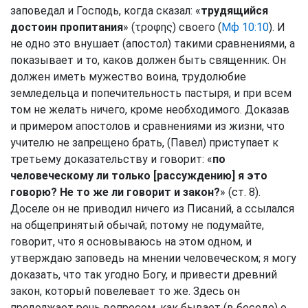
заповедал и Господь, когда сказал: «
трудящийся
достоин пропитания
» (τροφης) своего (
Мф 10:10
). И
не одно это внушает (апостол) такими сравнениями, а
показывает и то, каков должен быть священник. Он
должен иметь мужество воина, трудолюбие
земледельца и попечительность пастыря, и при всем
том не желать ничего, кроме необходимого. Доказав
и примером апостолов и сравнениями из жизни, что
учителю не запрещено брать, (Павел) приступает к
третьему доказательству и говорит: «
по
человеческому ли только [рассуждению] я это
говорю? Не то же ли говорит и закон?
» (ст. 8).
Доселе он не приводил ничего из Писаний, а ссылался
на общепринятый обычай; потому не подумайте,
говорит, что я основываюсь на этом одном, и
утверждаю заповедь на мнении человеческом; я могу
доказать, что так угодно Богу, и привести древний
закон, который повелевает то же. Здесь он
продолжает речь вопросом, как бывает (в беседе) о