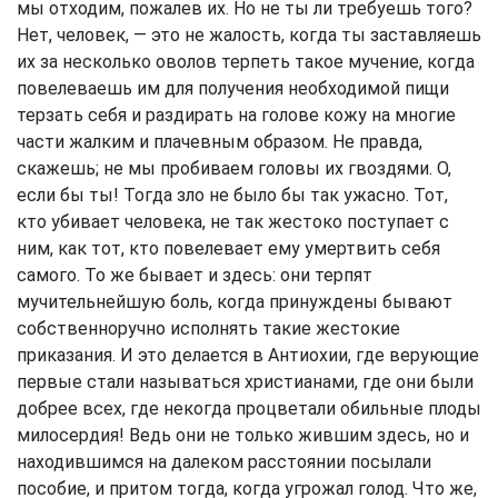
мы отходим, пожалев их. Но не ты ли требуешь того?
Нет, человек, — это не жалость, когда ты заставляешь
их за несколько оволов терпеть такое мучение, когда
повелеваешь им для получения необходимой пищи
терзать себя и раздирать на голове кожу на многие
части жалким и плачевным образом. Не правда,
скажешь; не мы пробиваем головы их гвоздями. О,
если бы ты! Тогда зло не было бы так ужасно. Тот,
кто убивает человека, не так жестоко поступает с
ним, как тот, кто повелевает ему умертвить себя
самого. То же бывает и здесь: они терпят
мучительнейшую боль, когда принуждены бывают
собственноручно исполнять такие жестокие
приказания. И это делается в Антиохии, где верующие
первые стали называться христианами, где они были
добрее всех, где некогда процветали обильные плоды
милосердия! Ведь они не только жившим здесь, но и
находившимся на далеком расстоянии посылали
пособие, и притом тогда, когда угрожал голод. Что же,