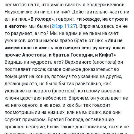
несмотря на то, что имею власть, я воздерживаюсь.
Неужели же он ни ел, ни пил? Действительно, часто ни
ел, ни пил. «
В голоде
», говорит, «
и жажде, на стуже и
в наготе
» мы были (
2Кор 11:27
). Впрочем, здесь он не
то разумеет, а что? Мы не едим и не пьем на счет
учеников, хотя и имеем право брать от них. «
Или не
имеем власти иметь спутницею сестру жену, как и
прочие Апостолы, и братья Господни, и Кифа?
»
Видишь ли мудрость его? Верховного (апостола) он
поставляет после; самое сильное доказательство
помещает на конце, потому что указание на других,
делающих это, не было бы так разительно, как
указание на первого (апостола), которому вверены
ключи царствия небесного. Впрочем, он указывает не
на него одного, а на всех, и как бы так говорит:
посмотришь ли на низших, или на высших, все они
служат примером. Братия Господа, оставившие
прежнее неверие, были также достославны, хотя и не
равнялись с апостолами; потому он и поставляет их в