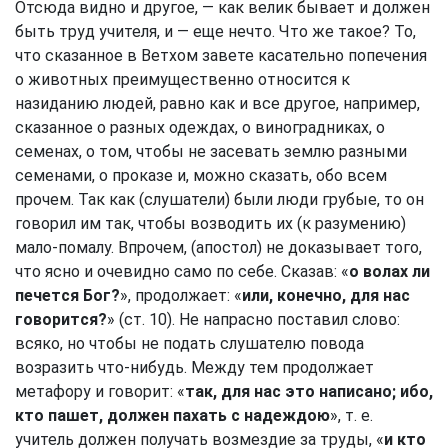
Отсюда видно и другое, — как велик бывает и должен
быть труд учителя, и — еще нечто. Что же такое? То,
что сказанное в Ветхом завете касательно попечения
о животных преимущественно относится к
назиданию людей, равно как и все другое, например,
сказанное о разных одеждах, о виноградниках, о
семенах, о том, чтобы не засевать землю разными
семенами, о проказе и, можно сказать, обо всем
прочем. Так как (слушатели) были люди грубые, то он
говорил им так, чтобы возводить их (к разумению)
мало-помалу. Впрочем, (апостол) не доказывает того,
что ясно и очевидно само по себе. Сказав: «
о волах ли
печется Бог?
», продолжает: «
или, конечно, для нас
говорится?
» (ст. 10). Не напрасно поставил слово:
всяко, но чтобы не подать слушателю повода
возразить что-нибудь. Между тем продолжает
метафору и говорит: «
так, для нас это написано; ибо,
кто пашет, должен пахать с надеждою
», т. е.
учитель должен получать возмездие за труды, «
и кто