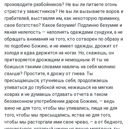
производите разбойников? Не вы ли питаете огонь
страсти у завистников? Не вы ли вызываете воров и
грабителей, выставляя им, как некоторую приманку,
свое богатство? Какое безумие! Подлинно безумие и
явная нелепость — наполнять одеждами сундуки, а не
обращать внимания на того, кто сотворен по образу и
по подобию Божию, и не имеет одежды, дрожит от
холода и едва держится на ногах. Но, скажешь, он
притворяется дрожащим и немощным. И ты не
боишься такими словами навлечь на себя молнию
свыше? Простите, я дрожу от гнева. Ты
пресыщаешься, утучняешь себя, продолжаешь
упиваться до глубокой ночи, нежишься на мягких
коврах и не думаешь отдавать отчета в таком
беззаконном употреблении даров Божиих, — ведь
вино не для того, чтобы мы упивались; пища не для
того, чтобы мы пресыщались; яства не для того,
чтобы мы расторгали ими свое чрево, — а от бедного,
несчастного, который ничем не лучше мертвеца, ты