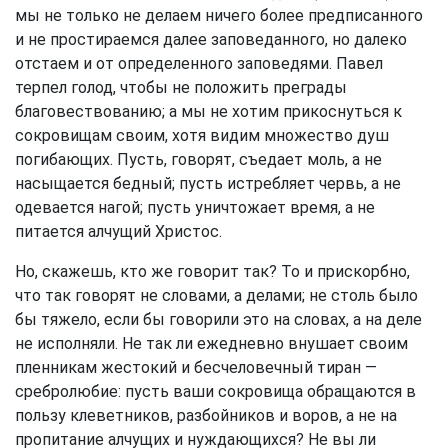
мы не только не делаем ничего более предписанного
и не простираемся далее заповеданного, но далеко
отстаем и от определенного заповедями. Павел
терпел голод, чтобы не положить преграды
благовествованию; а мы не хотим прикоснуться к
сокровищам своим, хотя видим множество душ
погибающих. Пусть, говорят, съедает моль, а не
насыщается бедный; пусть истребляет червь, а не
одевается нагой; пусть уничтожает время, а не
питается алчущий Христос.
Но, скажешь, кто же говорит так? То и прискорбно,
что так говорят не словами, а делами; не столь было
бы тяжело, если бы говорили это на словах, а на деле
не исполняли. Не так ли ежедневно внушает своим
пленникам жестокий и бесчеловечный тиран —
сребролюбие: пусть ваши сокровища обращаются в
пользу клеветников, разбойников и воров, а не на
пропитание алчущих и нуждающихся? Не вы ли