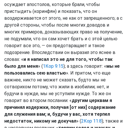
осуждает апостолов, которые брали, чтобы
пристыдить (коринфян) и показать, что он
воздерживается от этого, не как от запрещенного; а с
другой стороны, чтобы после многих доводов и
многих примеров, доказывающих право на получение,
не подумали, что он сам хочет брать и с этой целью
говорит все это, — он предотвращает и такое
подозрение. Впоследствии он выразил это яснее в
словах: «
и я написал это не для того, чтобы так
было для меня
» (
1Кор 9:15
); а здесь говорит: «
мы не
пользовались сею властью
». И притом, что еще
важнее, никто не может сказать, будто мы не
сотворихом потому, что жили в изобилии; нет, и
будучи в нужде, мы не уступили нужде. То же он
говорит во втором послании: «
другим церквам я
причинял издержки, получая [от них] содержание
для служения вам; и, будучи у вас, хотя терпел
недостаток, никому не докучал
» (
2Кор 11:8
); также и
в настоящем послании: «
терпим голод и жажду, и