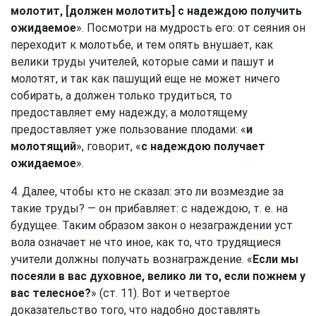
молотит, [должен молотить] с надеждою получить
ожидаемое
». Посмотри на мудрость его: от сеяния он
переходит к молотьбе, и тем опять внушает, как
велики труды учителей, которые сами и пашут и
молотят, и так как пашущий еще не может ничего
собирать, а должен только трудиться, то
предоставляет ему надежду; а молотящему
предоставляет уже пользование плодами: «
и
молотящий
», говорит, «
с надеждою получает
ожидаемое
».
4. Далее, чтобы кто не сказал: это ли возмездие за
такие труды? — он прибавляет: с надеждою, т. е. на
будущее. Таким образом закон о незаграждении уст
вола означает не что иное, как то, что трудящиеся
учители должны получать вознаграждение. «
Если мы
посеяли в вас духовное, велико ли то, если пожнем у
вас телесное?
» (ст. 11). Вот и четвертое
доказательство того, что надобно доставлять