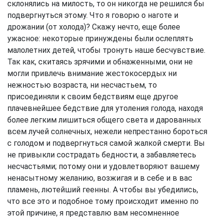
склонялись на милость, то он никогда не решился бы
подвергнуться этому. Что я говорю о наготе и
дрожании (от холода)? Скажу нечто, еще более
ужасное: некоторые принуждены были ослеплять
малолетних детей, чтобы тронуть наше бесчувствие.
Так как, скитаясь зрячими и обнаженными, они не
могли привлечь внимание жестокосердых ни
нежностью возраста, ни несчастьем, то
присоединяли к своим бедствиям еще другое
плачевнейшее бедствие для утоления голода, находя
более легким лишиться общего света и дарованных
всем лучей солнечных, нежели непрестанно бороться
с голодом и подвергнуться самой жалкой смерти. Вы
не привыкли сострадать бедности, а забавляетесь
несчастьями; потому они и удовлетворяют вашему
ненасытному желанию, возжигая и в себе и в вас
пламень, лютейший геенны. А чтобы вы убедились,
что все это и подобное тому происходит именно по
этой причине, я представлю вам несомненное