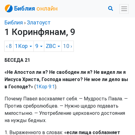
Библия
онлайн
Библия
›
Златоуст
1 Коринфянам, 9
‹ 8
1Кор
9
ZBC
10
›
БЕСЕДА 21
«Не Апостол ли я? Не свободен ли я? Не видел ли я
Иисуса Христа, Господа нашего? Не мое ли дело вы
в Господе?
» (
1Кор 9:1
).
Почему Павел восхваляет себя. — Мудрость Павла. —
Против сребролюбцев. — Нужно щедро подавать
милостыню. — Употребление церковного достояния
на нужды бедных.
1. Выраженного в словах: «
если пища соблазняет