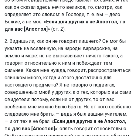
как он сказал здесь нечто великое, то, смотри, как
определяет это словом: в Господе, т. е. вы — дело
Божие, а не мое. «
Если для других я не Апостол, то
для вас [Апостол]
» (ст. 2).
2. Видишь ли, как он не говорит лишнего? Он мог бы
указать на вселенную, на народы варварские, на
землю и море: но не высказывает ничего такого, а
говорит относительно к ним и побеждает тем
сильнее. Какая мне нужда, говорит, распространяться
слишком много, когда и этого достаточно для
настоящего предмета? Я не говорю о подвигах,
совершенных мной у других, а о тех, которых вы сами
свидетели: потому, если не от других, то от вас
особенно мне можно было брать. Но от кого особенно
следовало мне брать, — ведь я был вашим учителем,
— и от тех я не брал. «
Если для других я не Апостол,
то для вас [Апостол]
»: опять говорит относительно.
Он был апостолом вселенной; но я не говорю об этом,