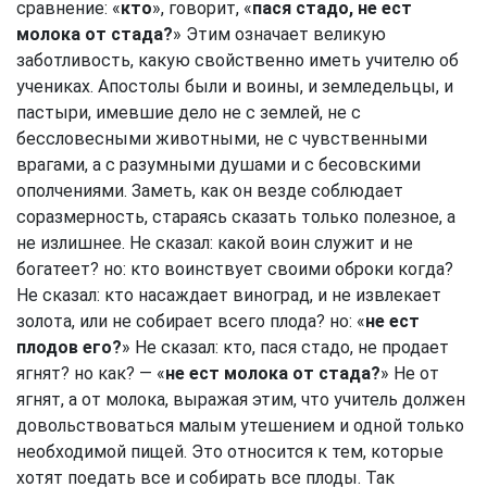
сравнение: «
кто
», говорит, «
пася стадо, не ест
молока от стада?
» Этим означает великую
заботливость, какую свойственно иметь учителю об
учениках. Апостолы были и воины, и земледельцы, и
пастыри, имевшие дело не с землей, не с
бессловесными животными, не с чувственными
врагами, а с разумными душами и с бесовскими
ополчениями. Заметь, как он везде соблюдает
соразмерность, стараясь сказать только полезное, а
не излишнее. Не сказал: какой воин служит и не
богатеет? но: кто воинствует своими оброки когда?
Не сказал: кто насаждает виноград, и не извлекает
золота, или не собирает всего плода? но: «
не ест
плодов его?
» Не сказал: кто, пася стадо, не продает
ягнят? но как? — «
не ест молока от стада?
» Не от
ягнят, а от молока, выражая этим, что учитель должен
довольствоваться малым утешением и одной только
необходимой пищей. Это относится к тем, которые
хотят поедать все и собирать все плоды. Так