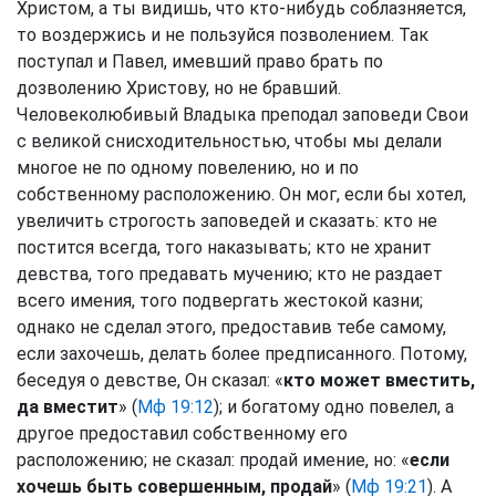
Христом, а ты видишь, что кто-нибудь соблазняется,
то воздержись и не пользуйся позволением. Так
поступал и Павел, имевший право брать по
дозволению Христову, но не бравший.
Человеколюбивый Владыка преподал заповеди Свои
с великой снисходительностью, чтобы мы делали
многое не по одному повелению, но и по
собственному расположению. Он мог, если бы хотел,
увеличить строгость заповедей и сказать: кто не
постится всегда, того наказывать; кто не хранит
девства, того предавать мучению; кто не раздает
всего имения, того подвергать жестокой казни;
однако не сделал этого, предоставив тебе самому,
если захочешь, делать более предписанного. Потому,
беседуя о девстве, Он сказал: «
кто может вместить,
да вместит
» (
Мф 19:12
); и богатому одно повелел, а
другое предоставил собственному его
расположению; не сказал: продай имение, но: «
если
хочешь быть совершенным, продай
» (
Мф 19:21
). А