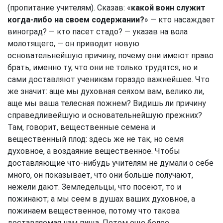
(пропитание учителям). Сказав: «
какой воин служит
когда-либо на своем содержании?
» — кто насаждает
виноград? — кто пасет стадо? — указав на вола
молотящего, — он приводит новую
основательнейшую причину, почему они имеют право
брать, именно ту, что они не только трудятся, но и
сами доставляют ученикам гораздо важнейшее. Что
же значит: аще мы духовная сеяхом вам, велико ли,
аще мы ваша телесная пожнем? Видишь ли причину
справедливейшую и основательнейшую прежних?
Там, говорит, вещественные семена и
вещественный плод: здесь же не так, но семя
духовное, а воздаяние вещественное. Чтобы
доставляющие что-нибудь учителям не думали о себе
много, он показывает, что они больше получают,
нежели дают. Земледельцы, что посеют, то и
пожинают; а мы сеем в душах ваших духовное, а
пожинаем вещественное, потому что такова
доставляемая нам пища. Потом еще более