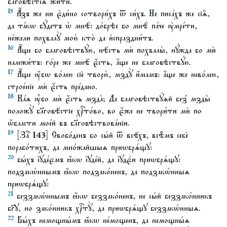
бл҃говѣ́стїѧ жи́ти.
15
А҆́зъ же ни є҆ди́но сотвори́хъ ѿ си́хъ. Не писа́хъ же сїѧ̑,
да та́кѡ бꙋ́детъ ѡ҆ мнѣ̀: до́брѣе бо мнѣ̀ па́че ᲂу҆мре́ти,
не́жели похвалꙋ̀ мою̀ кто̀ да и҆спраздни́тъ.
16
А҆́ще бо благовѣствꙋ́ю, нѣ́сть мѝ похвалы̀, нꙋ́жда бо мѝ
належи́тъ: го́ре же мнѣ̀ є҆́сть, а҆́ще не благовѣствꙋ́ю.
17
А҆́ще ᲂу҆́бѡ во́лею сїѐ творю̀, мздꙋ̀ и҆́мамъ: а҆́ще же нево́лею,
строе́нїе мѝ є҆́сть пре́дано.
18
Ка́ѧ ᲂу҆̀бо мѝ є҆́сть мзда̀; Да благовѣствꙋ́ѧй без̾ мзды̀
положꙋ̀ бл҃говѣ́стїе хрⷭ҇то́во, во є҆́же не твори́ти мѝ по
ѡ҆́бласти мое́й въ бл҃говѣствова́нїи.
19
[Заⷱ҇ 143] Свобо́денъ бо сы́й ѿ всѣ́хъ, всѣ̑мъ себѐ
порабо́тихъ, да мно́жайшыѧ приѡбрѧ́щꙋ:
20
бы́хъ і҆ꙋде́ємъ ꙗ҆́кѡ і҆ꙋде́й, да і҆ꙋдє́и приѡбрѧ́щꙋ:
подзакѡ́ннымъ ꙗ҆́кѡ подзако́ненъ, да подзакѡ́нныѧ
приѡбрѧ́щꙋ:
21
беззакѡ́ннымъ ꙗ҆́кѡ беззако́ненъ, не сы́й беззако́нникъ
бг҃ꙋ, но зако́нникъ хрⷭ҇тꙋ̀, да приѡбрѧ́щꙋ беззакѡ́нныѧ.
22
Бы́хъ немощны́мъ ꙗ҆́кѡ не́мощенъ, да немощны́ѧ