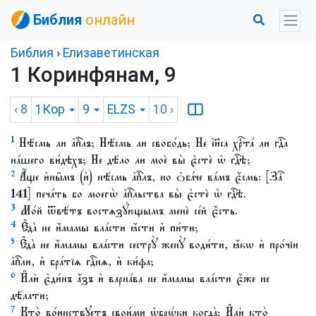
Библия
онлайн
Библия
›
Елизаветинская
1 Коринфянам, 9
‹ 8
1Кор
9
ELZS
10
›
1
Нѣ́смь ли а҆пⷭ҇лъ; Нѣ́смь ли свобо́дь; Не і҆и҃са хрⷭ҇та́ ли гдⷭ҇а
на́шего ви́дѣхъ; Не дѣ́ло ли моѐ вы̀ є҆стѐ ѡ҆ гдⷭ҇ѣ;
2
А҆́ще и҆ны̑мъ (и҆) нѣ́смь а҆пⷭ҇лъ, но ѻ҆ба́че ва́мъ є҆́смь: [Заⷱ҇
141] печа́ть бо моегѡ̀ а҆пⷭ҇льства вы̀ є҆стѐ ѡ҆ гдⷭ҇ѣ.
3
Мо́й ѿвѣ́тъ востѧзꙋ́ющымъ менѐ се́й є҆́сть.
4
Є҆да̀ не и҆́мамы вла́сти ꙗ҆́сти и҆ пи́ти;
5
Є҆да̀ не и҆́мамы вла́сти сестрꙋ̀ женꙋ̀ води́ти, ꙗ҆́кѡ и҆ про́чїи
а҆пⷭ҇ли, и҆ бра́тїѧ гдⷭ҇нѧ, и҆ ки́фа;
6
И҆лѝ є҆ди́нъ а҆́зъ и҆ варна́ва не и҆́мамы вла́сти є҆́же не
дѣ́лати;
7
Кто̀ во́инствꙋетъ свои́ми ѡ҆брѡ́ки когда̀; И҆лѝ кто̀