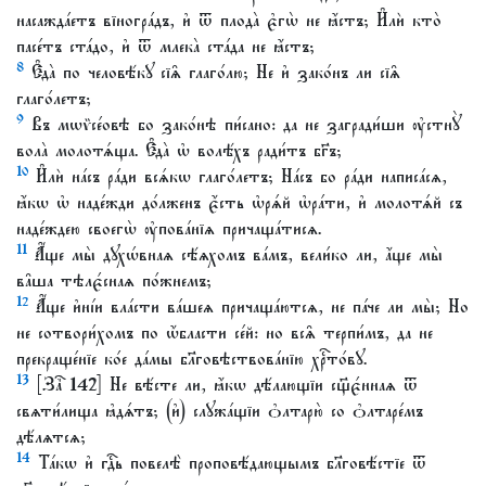
насажда́етъ вїногра́дъ, и҆ ѿ плода̀ є҆гѡ̀ не ꙗ҆́стъ; И҆лѝ кто̀
пасе́тъ ста́до, и҆ ѿ млека̀ ста́да не ꙗ҆́стъ;
8
Є҆да̀ по человѣ́кꙋ сїѧ̑ глаго́лю; Не и҆ зако́нъ ли сїѧ̑
глаго́летъ;
9
Въ мѡѷсе́овѣ бо зако́нѣ пи́сано: да не загради́ши ᲂу҆стнꙋ̀
вола̀ молотѧ́ща. Є҆да̀ ѡ҆ волѣ́хъ ради́тъ бг҃ъ;
10
И҆лѝ на́съ ра́ди всѧ́кѡ глаго́летъ; На́съ бо ра́ди написа́сѧ,
ꙗ҆́кѡ ѡ҆ наде́жди до́лженъ є҆́сть ѡ҆рѧ́й ѡ҆ра́ти, и҆ молотѧ́й съ
наде́ждею своегѡ̀ ᲂу҆пова́нїѧ причаща́тисѧ.
11
А҆́ще мы̀ дꙋхѡ́внаѧ сѣ́ѧхомъ ва́мъ, вели́ко ли, а҆́ще мы̀
ва̑ша тѣлє́снаѧ по́жнемъ;
12
А҆́ще и҆ні́и вла́сти ва́шеѧ причаща́ютсѧ, не па́че ли мы̀; Но
не сотвори́хомъ по ѡ҆́бласти се́й: но всѧ̑ терпи́мъ, да не
прекраще́нїе ко́е да́мы бл҃говѣствова́нїю хрⷭ҇то́вꙋ.
13
[Заⷱ҇ 142] Не вѣ́сте ли, ꙗ҆́кѡ дѣ́лающїи сщ҃є́ннаѧ ѿ
свѧти́лища ꙗ҆дѧ́тъ; (и҆) слꙋжа́щїи ѻ҆лтарю̀ со ѻ҆лтаре́мъ
дѣ́лѧтсѧ;
14
Та́кѡ и҆ гдⷭ҇ь повелѣ̀ проповѣ́дающымъ бл҃говѣ́стїе ѿ