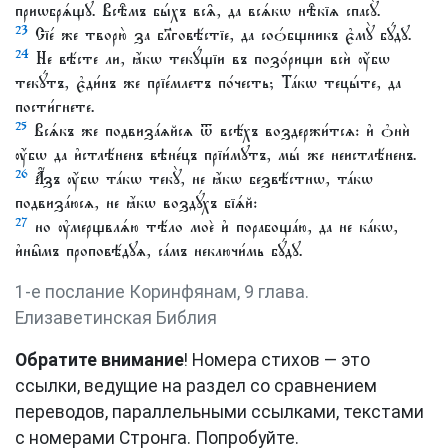
приѡбрѧ́щꙋ. Всѣ̑мъ бы́хъ всѧ̑, да всѧ́кѡ нѣ̑кїѧ спасꙋ̀.
23
Сїе́ же творю̀ за бл҃говѣ́стїе, да соѻ́бщникъ є҆мꙋ̀ бꙋ́дꙋ.
24
Не вѣ́сте ли, ꙗ҆́кѡ текꙋ́щїи въ позо́рищи всѝ ᲂу҆́бѡ
текꙋ́тъ, є҆ди́нъ же прїе́млетъ по́честь; Та́кѡ тецы́те, да
пости́гнете.
25
Всѧ́къ же подвиза́ѧйсѧ ѿ всѣ́хъ воздержи́тсѧ: и҆ ѻ҆нѝ
ᲂу҆́бѡ да и҆стлѣ́ненъ вѣне́цъ прїи́мꙋтъ, мы́ же неистлѣ́ненъ.
26
А҆́зъ ᲂу҆́бѡ та́кѡ текꙋ̀, не ꙗ҆́кѡ безвѣ́стнѡ, та́кѡ
подвиза́юсѧ, не ꙗ҆́кѡ воздꙋ́хъ бїѧ́й:
27
но ᲂу҆мерщвлѧ́ю тѣ́ло моѐ и҆ порабоща́ю, да не ка́кѡ,
и҆ны̑мъ проповѣ́дꙋѧ, са́мъ неключи́мь бꙋ́дꙋ.
1-е послание Коринфянам, 9 глава.
Елизаветинская Библия
Обратите внимание
! Номера стихов — это
ссылки, ведущие на раздел со сравнением
переводов, параллельными ссылками, текстами
с номерами Стронга. Попробуйте.