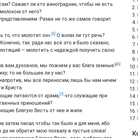
сам? Сажает ли кто виноградник, чтобы не есть
 молоком от него?
представлениям
. Разве не то же самое говорит
[5]
ь то, что молотит он
».
О волах ли тут речь?
Конечно, так: ради нас всё это и было сказано,
олотящий — молотить с надеждой получить свою
[6]
яв вам духовное, мы пожнем у вас блага земные?
жку
, то не большее ли у нас?
 напротив, мы всё переносим, лишь бы нам
ничем
и Христа.
[7]
ющие питаются от храма,
что служащие при
ртвенных приношений?
ающие Благую Весть от нее и жили.
е затем писал, чтобы так было и для меня, ибо
 да не обратит мою похвалу в пустые слова!
К