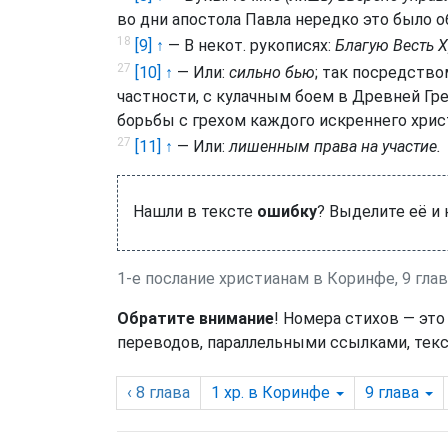
во дни апостола Павла нередко это было 
18
[9] ↑
— В некот. рукописях:
Благую Весть Х
27
[10] ↑
— Или:
сильно бью
; так посредство
частности, с кулачным боем в Древней Гр
борьбы с грехом каждого искреннего хрис
27
[11] ↑
— Или:
лишенным права на участие.
Нашли в тексте
ошибку
? Выделите её и
1-е послание христианам в Коринфе, 9 гла
Обратите внимание
! Номера стихов — это
переводов, параллельными ссылками, текс
‹ 8
глава
1 хр. в Коринфе
9
глава