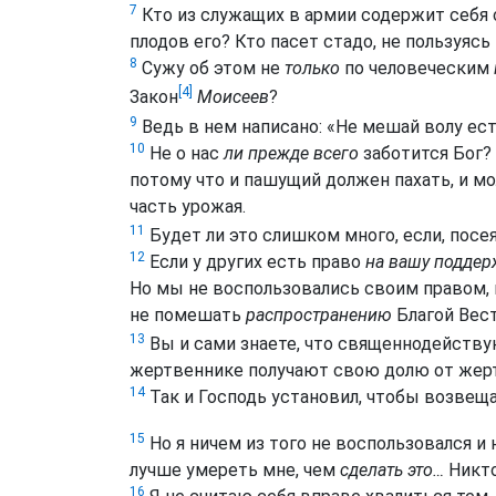
7
Кто из служащих в армии содержит себя 
плодов его? Кто пасет стадо, не пользуясь
8
Сужу об этом не
только
по человеческим
[4]
Закон
Моисеев
?
9
Ведь в нем написано: «
Не мешай волу ест
10
Не о нас
ли прежде всего
заботится Бог? 
потому что и пашущий должен пахать, и м
часть урожая.
11
Будет ли это слишком много, если, посе
12
Если у других есть право
на вашу поддер
Но мы не воспользовались своим правом,
не помешать
распространению
Благой Вест
13
Вы и сами знаете, что священнодейству
жертвеннике получают свою долю от же
14
Так и Господь установил, чтобы возвещ
15
Но я ничем из того не воспользовался и н
лучше умереть мне, чем
сделать это…
Никто
16