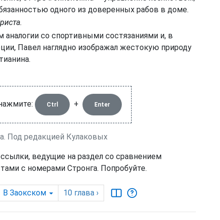
обязанностью одного из доверенных рабов в доме.
риста.
м аналогии со спортивными состязаниями и, в
еции, Павел наглядно изображал жестокую природу
тианина.
 нажмите:
+
Ctrl
Enter
ва. Под редакцией Кулаковых
 ссылки, ведущие на раздел со сравнением
тами с номерами Стронга. Попробуйте.
В Заокском
10
глава
›