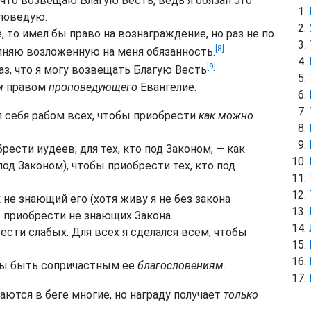
 что возвещаю Благую Весть, ведь я обязан это
оповедую.
, то имел бы право на вознаграждение, но раз не по
[8]
олняю возложенную на меня обязанность.
[9]
аз, что я могу возвещать Благую Весть
м
правом
проповедующего
Евангелие.
ал себя рабом всех, чтобы приобрести
как можно
рести иудеев; для тех, кто под Законом, — как
под Законом), чтобы приобрести тех, кто под
к не знающий его (хотя живу я не без закона
ы приобрести не знающих Закона.
ести слабых. Для всех я сделался всем, чтобы
обы быть сопричастным ее
благословениям
.
аются в беге многие, но награду получает
только