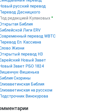
Синодальный перевод
Новый русский перевод
Перевод Десницкого
●
Под редакцией Кулаковых
Открытая Библия
Библейской Лиги ERV
Cовременный перевод WBTC
Перевод Еп. Кассиана
Слово Жизни
Открытый перевод НЗ
Еврейский Новый Завет
Новый Завет РБО 1824
Вишенчук-Вишенька
Библия Скорины
Елизаветинская Библия
Елизаветинская на русском
Подстрочник Винокурова
омментарии