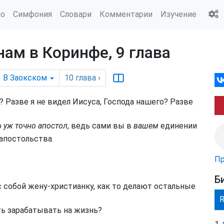
ио
Симфония
Словари
Комментарии
Изучение
нам в Коринфе, 9 глава
В Заокском
10
глава
›
? Разве я не видел Иисуса, Господа нашего? Разве
о
уж точно апостол
, ведь сами вы в
вашем
единении
апостольства.
Пр
Б
 собой жену-христианку, как то делают остальные
ть зарабатывать на жизнь?