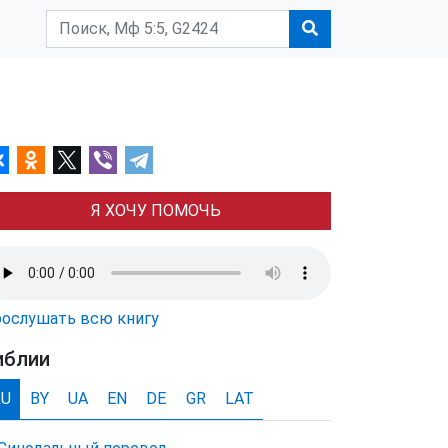
Я ХОЧУ ПОМОЧЬ
ослушать всю книгу
иблии
RU
BY
UA
EN
DE
GR
LAT