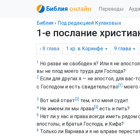
Библия
онлайн
Переводы
Ауд
Библия
›
Под редакцией Кулаковых
1-е послание христиа
‹ 8
глава
1 хр. в Коринфе
9
глава
1
Но разве не свободен я? Или я не апостол
вы не
плод
моего труда для Господа?
2
Если для других я — не апостол, для вас-т
[1]
с Господом и есть свидетельство
моего 
[2]
3
Вот мой ответ
тем, кто меня судит.
[3]
4
Не имеем ли мы права
есть и пить?
5
Нет ли у нас и права
всегда
иметь рядом с
апостолы, и братья Господа, и Кифа?
6
Только ли Варнава и я не вправе переста