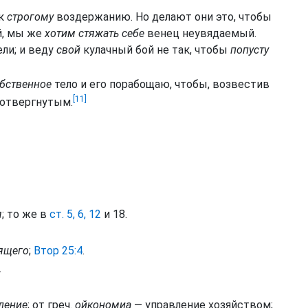
 к
строгому
воздержанию. Но делают они это, чтобы
, мы же
хотим стяжать себе
венец неувядаемый.
ели; и веду
свой
кулачный бой не так, чтобы
попусту
бственное
тело и его порабощаю, чтобы, возвестив
[11]
 отвергнутым.
я
; то же в
ст. 5, 6, 12
и 18.
тящего
;
Втор 25:4
.
.
.
ление
; от греч.
ойкономиа
— управление хозяйством;