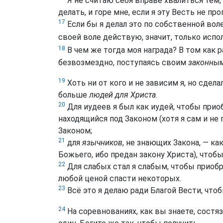
Я не считаю себя вправе хвалиться тем,
делать, и горе мне, если я эту Весть не пр
17
Если бы я делал это по собственной воле
своей воле действую, значит, только исп
18
В чем же тогда моя награда? В том как р
безвозмездно, поступаясь своим
законны
19
Хоть ни от кого и не зависим я, но сдел
больше
людей для Христа
.
20
Для иудеев я был как иудей, чтобы приоб
находящийся под Законом (хотя я сам и не 
Законом;
21
для
язычников
, не знающих Закона, — ка
Божьего, ибо предан закону Христа), чтоб
22
Для слабых стал я слабым, чтобы приобр
любой ценой спасти некоторых.
23
Всё это я делаю ради Благой Вести, чт
24
На соревнованиях, как вы знаете, состяз