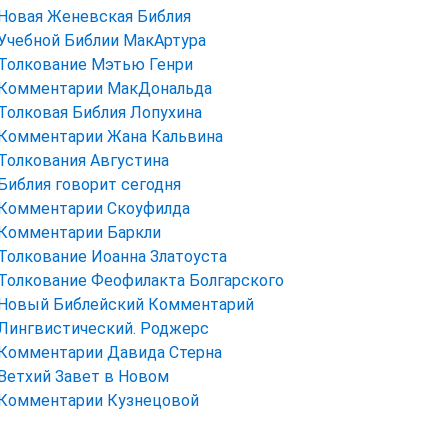
Новая Женевская Библия
Учебной Библии МакАртура
Толкование Мэтью Генри
Комментарии МакДональда
Толковая Библия Лопухина
Комментарии Жана Кальвина
Толкования Августина
Библия говорит сегодня
Комментарии Скоуфилда
Комментарии Баркли
Толкование Иоанна Златоуста
Толкование Феофилакта Болгарского
Новый Библейский Комментарий
Лингвистический. Роджерс
Комментарии Давида Стерна
Ветхий Завет в Новом
Комментарии Кузнецовой