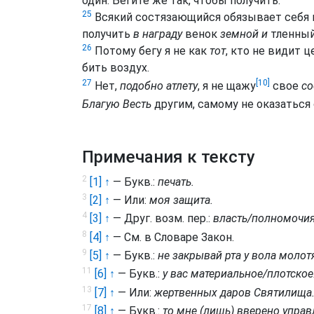
один. Бегите же так, чтобы получить.
25
Всякий состязающийся обязывает себя
получить
в награду
венок
земной и
тленный
26
Потому бегу я не как
тот
, кто не видит ц
бить воздух.
[10]
27
Нет,
подобно атлету
, я не щажу
свое
со
Благую Весть
другим, самому не оказаться
Примечания к тексту
2
[1] ↑
— Букв.:
печать.
3
[2] ↑
— Или:
моя защита.
4
[3] ↑
— Друг. возм. пер.:
власть/полномочи
8
[4] ↑
— См. в Словаре Закон.
9
[5] ↑
— Букв.:
не закрывай рта у вола моло
11
[6] ↑
— Букв.:
у вас материальное/плотское
13
[7] ↑
— Или:
жертвенных даров Святилища
17
[8] ↑
— Букв.:
то мне (лишь) вверено управ