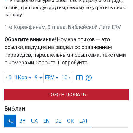
Я нещадно изнуряю своё тело и держу его в узде,
чтобы, проповедуя другим, самому не утратить свою
награду.
1-е Коринфянам, 9 глава. Библейской Лиги ERV
Обратите внимание
! Номера стихов — это
ссылки, ведущие на раздел со сравнением
переводов, параллельными ссылками, текстами
с номерами Стронга. Попробуйте.
‹ 8
1Кор
9
ERV
10
›
ПОЖЕРТВОВАТЬ
Библии
RU
BY
UA
EN
DE
GR
LAT