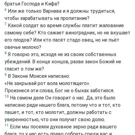
братья Господа и Кифа?
6
Или же только Варнава и я должны трудиться,
чтобы зарабатывать на пропитание?
7
Какой солдат во время службы платит жалование
самому себе? Кто сажает виноградник, но не вкушает
его плодов? Или кто пасёт стадо овец, но не пьёт
овечье молоко?
8
Я говорю это, исходя не из своих собственных
убеждений. В конце концов, разве закон Божий не
гласит о том же?
9
В Законе Моисея написано:
«Не закрывай рот вола молотящего».
Произнеся эти слова, Бог не о быках заботился.
10
На самом деле Он говорит о нас. Да, это было
написано ради нашего блага, потому что и тот, кто
пашет, и тот, кто молотит, должны работать с
уверенностью, что они получат свою долю.
11
Если мы посеяли духовное зерно ради вашего
блага, то у нас есть право собрать среди вас и