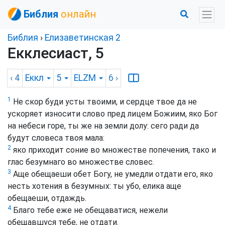
Библия
онлайн
Библия
›
Елизаветинская 2
Екклесиаст, 5
‹ 4
Еккл
5
ELZM
6
›
1
Не скор буди усты твоими, и сердце твое да не
ускоряет износити слово пред лицем Божиим, яко Бог
на небеси горе, ты же на земли долу: сего ради да
будут словеса твоя мала:
2
яко приходит соние во множестве попечения, тако и
глас безумнаго во множестве словес.
3
Аще обещаеши обет Богу, не умедли отдати его, яко
несть хотения в безумных: ты убо, елика аще
обещаеши, отдаждь.
4
Благо тебе еже не обещаватися, нежели
обещавшуся тебе, не отдати.