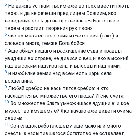
5
Не даждь устнам твоим еже во грех ввести плоть
твою, и да не речеши пред лицем Божиим, яко
неведение есть: да не прогневается Бог о гласе
твоем и растлит творения рук твоих:
6
яко во множестве соний и суетствия, (тако) и
словеса многа, темже Бога бойся.
7
Аще обиду нищаго и расхищение суда и правды
увидиши во стране, не дивися о вещи: яко высокий
над высоким надзиратель, и высоцыи над ними,
8
и изюбилие земли над всем есть царь села
возделанна.
9
Любяй сребро не насытится сребра: и кто
насладится во множестве его плода? И сие суета.
10
Во множестве блага умножишася ядущии е: и кое
мужество имущему е? Яко начало еже видети очима
своима.
11
Сон сладок работающему, аще мало или много
снесть: а насытившагося богатство не оставляет