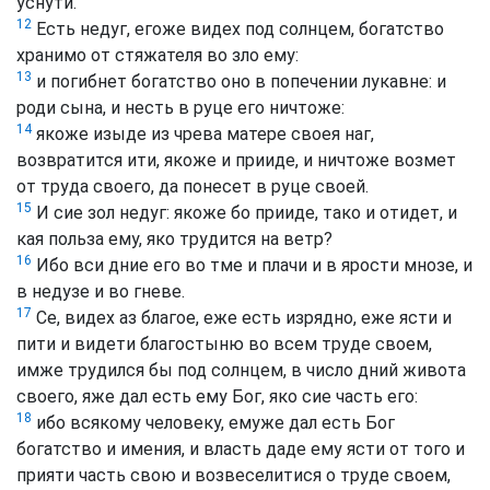
уснути.
12
Есть недуг, егоже видех под солнцем, богатство
хранимо от стяжателя во зло ему:
13
и погибнет богатство оно в попечении лукавне: и
роди сына, и несть в руце его ничтоже:
14
якоже изыде из чрева матере своея наг,
возвратится ити, якоже и прииде, и ничтоже возмет
от труда своего, да понесет в руце своей.
15
И сие зол недуг: якоже бо прииде, тако и отидет, и
кая польза ему, яко трудится на ветр?
16
Ибо вси дние его во тме и плачи и в ярости мнозе, и
в недузе и во гневе.
17
Се, видех аз благое, еже есть изрядно, еже ясти и
пити и видети благостыню во всем труде своем,
имже трудился бы под солнцем, в число дний живота
своего, яже дал есть ему Бог, яко сие часть его:
18
ибо всякому человеку, емуже дал есть Бог
богатство и имения, и власть даде ему ясти от того и
прияти часть свою и возвеселитися о труде своем,