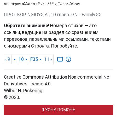
συμφέρον ἀλλὰ τὸ τῶν πολλῶν, ἵνα σωθῶσιν.
ΠΡΟΣ ΚΟΡΙΝΘΙΟΥΣ Α΄, 10 глава. GNT Family 35
Обратите внимание
! Номера стихов — это
ссылки, ведущие на раздел со сравнением
переводов, параллельными ссылками, текстами
с номерами Стронга. Попробуйте.
‹ 9
10
F35
11
›
Creative Commons Attribution Non commercial No
Derivatives license 4.0.
Wilbur N. Pickering
© 2020.
Я ХОЧУ ПОМОЧЬ