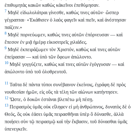
ἐπιθυμητὰς κακῶν καθὼς κἀκεῖνοι ἐπεθύμησαν.
7
Μηδὲ εἰδωλολάτραι γίνεσθε, καθώς τινες αὐτῶν· ὥσπερ
γέγραπται· «Ἐκάθισεν ὁ λαὸς φαγεῖν καὶ πιεῖν, καὶ ἀνέστησαν
παίζειν.»
8
Μηδὲ πορνεύωμεν, καθώς τινες αὐτῶν ἐπόρνευσαν — καὶ
ἔπεσον ἐν μιᾷ ἡμέρᾳ εἰκοσιτρεῖς χιλιάδες.
9
Μηδὲ ἐκπειράζωμεν τὸν Χριστόν, καθὼς καί τινες αὐτῶν
ἐπείρασαν — καὶ ὑπὸ τῶν ὄφεων ἀπώλοντο.
10
Μηδὲ γογγύζετε, καθὼς καί τινες αὐτῶν ἐγόγγυσαν — καὶ
ἀπώλοντο ὑπὸ τοῦ ὀλοθρευτοῦ.
11
Ταῦτα δὲ πάντα τύποι συνέβαινον ἐκείνοις, ἐγράφη δὲ πρὸς
νουθεσίαν ἡμῶν, εἰς οὓς τὰ τέλη τῶν αἰώνων κατήντησεν.
12
Ὥστε, ὁ δοκῶν ἑστάναι βλεπέτω μὴ πέσῃ.
13
Πειρασμὸς ὑμᾶς οὐκ εἴληφεν εἰ μὴ ἀνθρώπινος, δυνατὸς δὲ ὁ
Θεός, ὃς οὐκ ἐάσει ὑμᾶς πειρασθῆναι ὑπὲρ ὃ δύνασθε, ἀλλὰ
ποιήσει σὺν τῷ πειρασμῷ καὶ τὴν ἔκβασιν, τοῦ δύνασθαι ὑμᾶς
ὑπενεγκεῖν.