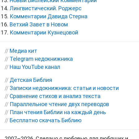
Новый Библейский Комментарий
Лингвистический. Роджерс
Комментарии Давида Стерна
Ветхий Завет в Новом
Комментарии Кузнецовой
//
Медиа кит
//
Telegram недокнижника
//
Наш YouTube канал
//
Детская Библия
//
Записки недокнижника: статьи и новости
//
Сравнение стихов и анализ текста
//
Параллельное чтение двух переводов
//
План чтения Библии на каждый день
//
Бесплатно скачать Библию
2007–2026. Сделано с любовью для любящих и