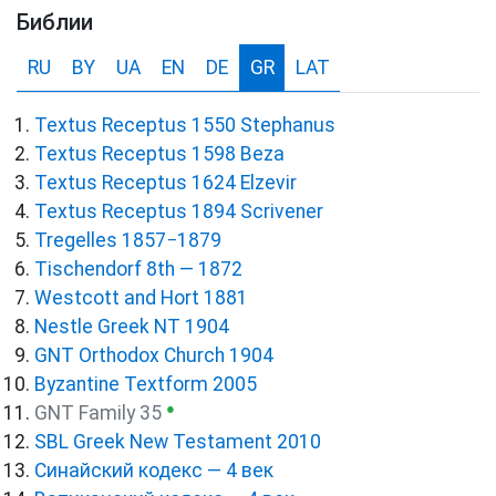
Библии
RU
BY
UA
EN
DE
GR
LAT
Textus Receptus 1550 Stephanus
Textus Receptus 1598 Beza
Textus Receptus 1624 Elzevir
Textus Receptus 1894 Scrivener
Tregelles 1857−1879
Tischendorf 8th — 1872
Westcott and Hort 1881
Nestle Greek NT 1904
GNT Orthodox Church 1904
Byzantine Textform 2005
●
GNT Family 35
SBL Greek New Testament 2010
Синайский кодекс — 4 век