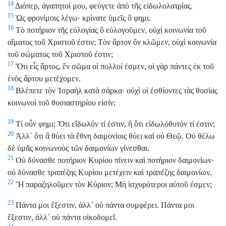
14
Διόπερ, ἀγαπητοί μου, φεύγετε ἀπὸ τῆς εἰδωλολατρίας.
15
Ὡς φρονίμοις λέγω· κρίνατε ὑμεῖς ὅ φημι.
16
Τὸ ποτήριον τῆς εὐλογίας ὃ εὐλογοῦμεν, οὐχὶ κοινωνία τοῦ
αἵματος τοῦ Χριστοῦ ἐστιν; Τὸν ἄρτον ὃν κλῶμεν, οὐχὶ κοινωνία
τοῦ σώματος τοῦ Χριστοῦ ἐστιν;
17
Ὅτι εἷς ἄρτος, ἓν σῶμα οἱ πολλοί ἐσμεν, οἱ γὰρ πάντες ἐκ τοῦ
ἑνὸς ἄρτου μετέχομεν.
18
Βλέπετε τὸν Ἰσραὴλ κατὰ σάρκα· οὐχὶ οἱ ἐσθίοντες τὰς θυσίας
κοινωνοὶ τοῦ θυσιαστηρίου εἰσίν;
19
Τί οὖν φημι; Ὅτι εἴδωλόν τί ἐστιν, ἢ ὅτι εἰδωλόθυτόν τί ἐστιν;
20
Ἀλλ᾿ ὅτι ἃ θύει τὰ ἔθνη δαιμονίοις θύει καὶ οὐ Θεῷ. Οὐ θέλω
δὲ ὑμᾶς κοινωνοὺς τῶν δαιμονίων γίνεσθαι.
21
Οὐ δύνασθε ποτήριον Κυρίου πίνειν καὶ ποτήριον δαιμονίων·
οὐ δύνασθε τραπέζης Κυρίου μετέχειν καὶ τραπέζης δαιμονίων.
22
Ἢ παραζηλοῦμεν τὸν Κύριον; Μὴ ἰσχυρότεροι αὐτοῦ ἐσμεν;
23
Πάντα μοι ἔξεστιν, ἀλλ᾿ οὐ πάντα συμφέρει. Πάντα μοι
ἔξεστιν, ἀλλ᾿ οὐ πάντα οἰκοδομεῖ.