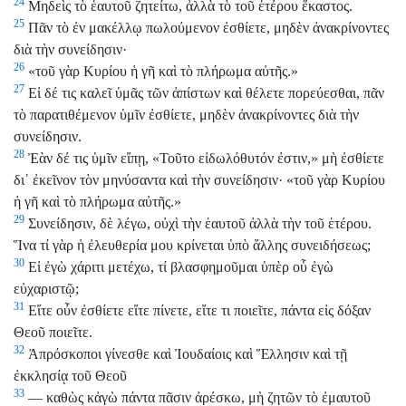
24
Μηδεὶς τὸ ἑαυτοῦ ζητείτω, ἀλλὰ τὸ τοῦ ἑτέρου ἕκαστος.
25
Πᾶν τὸ ἐν μακέλλῳ πωλούμενον ἐσθίετε, μηδὲν ἀνακρίνοντες
διὰ τὴν συνείδησιν·
26
«τοῦ γὰρ Κυρίου ἡ γῆ καὶ τὸ πλήρωμα αὐτῆς.»
27
Εἰ δέ τις καλεῖ ὑμᾶς τῶν ἀπίστων καὶ θέλετε πορεύεσθαι, πᾶν
τὸ παρατιθέμενον ὑμῖν ἐσθίετε, μηδὲν ἀνακρίνοντες διὰ τὴν
συνείδησιν.
28
Ἐὰν δέ τις ὑμῖν εἴπῃ, «Τοῦτο εἰδωλόθυτόν ἐστιν,» μὴ ἐσθίετε
δι᾿ ἐκεῖνον τὸν μηνύσαντα καὶ τὴν συνείδησιν· «τοῦ γὰρ Κυρίου
ἡ γῆ καὶ τὸ πλήρωμα αὐτῆς.»
29
Συνείδησιν, δὲ λέγω, οὐχὶ τὴν ἑαυτοῦ ἀλλὰ τὴν τοῦ ἑτέρου.
Ἵνα τί γὰρ ἡ ἐλευθερία μου κρίνεται ὑπὸ ἄλλης συνειδήσεως;
30
Εἰ ἐγὼ χάριτι μετέχω, τί βλασφημοῦμαι ὑπὲρ οὗ ἐγὼ
εὐχαριστῷ;
31
Εἴτε οὖν ἐσθίετε εἴτε πίνετε, εἴτε τι ποιεῖτε, πάντα εἰς δόξαν
Θεοῦ ποιεῖτε.
32
Ἀπρόσκοποι γίνεσθε καὶ Ἰουδαίοις καὶ Ἕλλησιν καὶ τῇ
ἐκκλησίᾳ τοῦ Θεοῦ
33
— καθὼς κἀγὼ πάντα πᾶσιν ἀρέσκω, μὴ ζητῶν τὸ ἐμαυτοῦ