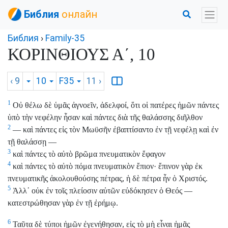
Библия
онлайн
Библия
›
Family-35
ΚΟΡΙΝΘΙΟΥΣ Α΄, 10
‹ 9
10
F35
11
›
1
Οὐ θέλω δὲ ὑμᾶς ἀγνοεῖν, ἀδελφοί, ὅτι οἱ πατέρες ἡμῶν πάντες
ὑπὸ τὴν νεφέλην ἦσαν καὶ πάντες διὰ τῆς θαλάσσης διῆλθον
2
— καὶ πάντες εἰς τὸν Μωϋσῆν ἐβαπτίσαντο ἐν τῇ νεφέλῃ καὶ ἐν
τῇ θαλάσσῃ —
3
καὶ πάντες τὸ αὐτὸ βρῶμα πνευματικὸν ἔφαγον
4
καὶ πάντες τὸ αὐτὸ πόμα πνευματικὸν ἔπιον· ἔπινον γὰρ ἐκ
πνευματικῆς ἀκολουθούσης πέτρας, ἡ δὲ πέτρα ἦν ὁ Χριστός.
5
Ἀλλ᾿ οὐκ ἐν τοῖς πλείοσιν αὐτῶν εὐδόκησεν ὁ Θεός —
κατεστρώθησαν γὰρ ἐν τῇ ἐρήμῳ.
6
Ταῦτα δὲ τύποι ἡμῶν ἐγενήθησαν, εἰς τὸ μὴ εἶναι ἡμᾶς