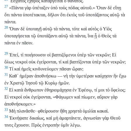
Ἔσχατος ἐχθρὸς καταργεῖται ὁ θάνατος.
27
«Πάντα γὰρ ὑπέταξεν ὑπὸ τοὺς πόδας αὐτοῦ.» Ὅταν δὲ εἴπῃ
ὅτι πάντα ὑποτέτακται, δῆλον ὅτι ἐκτὸς τοῦ ὑποτάξαντος αὐτῷ τὰ
πάντα.
28
Ὅταν δὲ ὑποταγῇ αὐτῷ τὰ πάντα, τότε καὶ αὐτὸς ὁ Υἱὸς
ὑποταγήσεται τῷ ὑποτάξαντι αὐτῷ τὰ πάντα, ἵνα ᾖ ὁ Θεὸς τὰ
πάντα ἐν πᾶσιν.
29
Ἐπεί, τί ποιήσουσιν οἱ βαπτιζόμενοι ὑπὲρ τῶν νεκρῶν; Εἰ
ὅλως νεκροὶ οὐκ ἐγείρονται, τί καὶ βαπτίζονται ὑπὲρ τῶν νεκρῶν;
30
Τί καὶ ἡμεῖς κινδυνεύομεν πᾶσαν ὥραν;
31
Καθ᾿ ἡμέραν ἀποθνήσκω — νὴ τὴν ὑμετέραν καύχησιν ἣν ἔχω
ἐν Χριστῷ Ἰησοῦ τῷ Κυρίῳ ἡμῶν.
32
Εἰ κατὰ ἄνθρωπον ἐθηριομάχησα ἐν Ἐφέσῳ, τί μοι τὸ ὄφελος;
Εἰ νεκροὶ οὐκ ἐγείρονται, «Φάγωμεν καὶ πίωμεν, αὔριον γὰρ
ἀποθνήσκομεν.»
33
Μὴ πλανᾶσθε· φθείρουσιν ἤθη χρηστὰ ὁμιλίαι κακαί.
34
Ἐκνήψατε δικαίως, καὶ μὴ ἁμαρτάνετε, ἀγνωσίαν γὰρ Θεοῦ
τινες ἔχουσιν. Πρὸς ἐντροπὴν ὑμῖν λέγω.