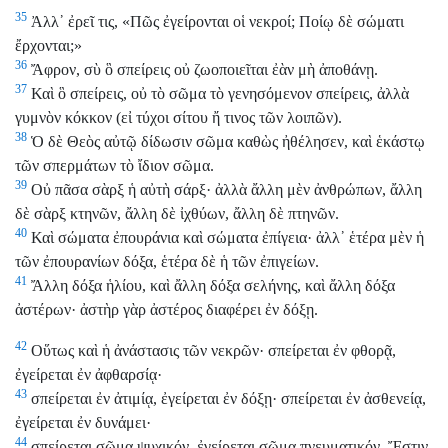
35
Ἀλλ᾿ ἐρεῖ τις, «Πῶς ἐγείρονται οἱ νεκροί; Ποίῳ δὲ σώματι
ἔρχονται;»
36
Ἄφρον, σὺ ὃ σπείρεις οὐ ζωοποιεῖται ἐὰν μὴ ἀποθάνῃ.
37
Καὶ ὃ σπείρεις, οὐ τὸ σῶμα τὸ γενησόμενον σπείρεις, ἀλλὰ
γυμνὸν κόκκον (εἰ τύχοι σίτου ἤ τινος τῶν λοιπῶν).
38
Ὁ δὲ Θεὸς αὐτῷ δίδωσιν σῶμα καθὼς ἠθέλησεν, καὶ ἑκάστῳ
τῶν σπερμάτων τὸ ἴδιον σῶμα.
39
Οὐ πᾶσα σὰρξ ἡ αὐτὴ σάρξ· ἀλλὰ ἄλλη μὲν ἀνθρώπων, ἄλλη
δὲ σὰρξ κτηνῶν, ἄλλη δὲ ἰχθύων, ἄλλη δὲ πτηνῶν.
40
Καὶ σώματα ἐπουράνια καὶ σώματα ἐπίγεια· ἀλλ᾿ ἑτέρα μὲν ἡ
τῶν ἐπουρανίων δόξα, ἑτέρα δὲ ἡ τῶν ἐπιγείων.
41
Ἄλλη δόξα ἡλίου, καὶ ἄλλη δόξα σελήνης, καὶ ἄλλη δόξα
ἀστέρων· ἀστὴρ γὰρ ἀστέρος διαφέρει ἐν δόξῃ.
42
Οὕτως καὶ ἡ ἀνάστασις τῶν νεκρῶν· σπείρεται ἐν φθορᾷ,
ἐγείρεται ἐν ἀφθαρσίᾳ·
43
σπείρεται ἐν ἀτιμίᾳ, ἐγείρεται ἐν δόξῃ· σπείρεται ἐν ἀσθενείᾳ,
ἐγείρεται ἐν δυνάμει·
44
σπείρεται σῶμα ψυχικόν, ἐγείρεται σῶμα πνευματικόν. Ἔστιν