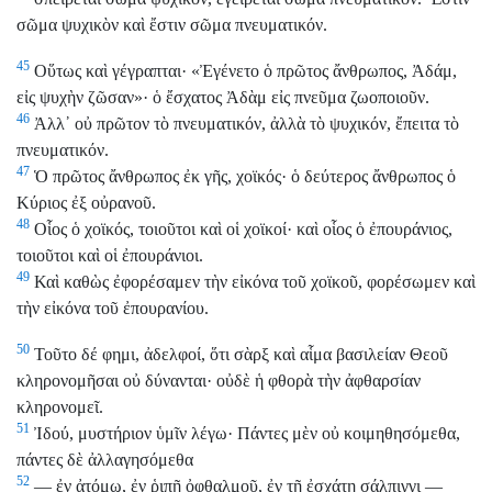
σῶμα ψυχικὸν καὶ ἔστιν σῶμα πνευματικόν.
45
Οὕτως καὶ γέγραπται· «Ἐγένετο ὁ πρῶτος ἄνθρωπος, Ἀδάμ,
εἰς ψυχὴν ζῶσαν»· ὁ ἔσχατος Ἀδὰμ εἰς πνεῦμα ζωοποιοῦν.
46
Ἀλλ᾿ οὐ πρῶτον τὸ πνευματικόν, ἀλλὰ τὸ ψυχικόν, ἔπειτα τὸ
πνευματικόν.
47
Ὁ πρῶτος ἄνθρωπος ἐκ γῆς, χοϊκός· ὁ δεύτερος ἄνθρωπος ὁ
Κύριος ἐξ οὐρανοῦ.
48
Οἷος ὁ χοϊκός, τοιοῦτοι καὶ οἱ χοϊκοί· καὶ οἷος ὁ ἐπουράνιος,
τοιοῦτοι καὶ οἱ ἐπουράνιοι.
49
Καὶ καθὼς ἐφορέσαμεν τὴν εἰκόνα τοῦ χοϊκοῦ, φορέσωμεν καὶ
τὴν εἰκόνα τοῦ ἐπουρανίου.
50
Τοῦτο δέ φημι, ἀδελφοί, ὅτι σὰρξ καὶ αἷμα βασιλείαν Θεοῦ
κληρονομῆσαι οὐ δύνανται· οὐδὲ ἡ φθορὰ τὴν ἀφθαρσίαν
κληρονομεῖ.
51
Ἰδού, μυστήριον ὑμῖν λέγω· Πάντες μὲν οὐ κοιμηθησόμεθα,
πάντες δὲ ἀλλαγησόμεθα
52
— ἐν ἀτόμῳ, ἐν ῥιπῇ ὀφθαλμοῦ, ἐν τῇ ἐσχάτῃ σάλπιγγι —