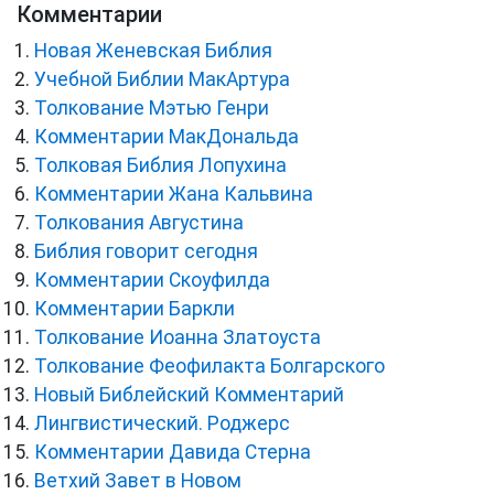
Комментарии
Новая Женевская Библия
Учебной Библии МакАртура
Толкование Мэтью Генри
Комментарии МакДональда
Толковая Библия Лопухина
Комментарии Жана Кальвина
Толкования Августина
Библия говорит сегодня
Комментарии Скоуфилда
Комментарии Баркли
Толкование Иоанна Златоуста
Толкование Феофилакта Болгарского
Новый Библейский Комментарий
Лингвистический. Роджерс
Комментарии Давида Стерна
Ветхий Завет в Новом