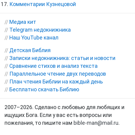
Комментарии Кузнецовой
//
Медиа кит
//
Telegram недокнижника
//
Наш YouTube канал
//
Детская Библия
//
Записки недокнижника: статьи и новости
//
Сравнение стихов и анализ текста
//
Параллельное чтение двух переводов
//
План чтения Библии на каждый день
//
Бесплатно скачать Библию
2007–2026. Сделано с любовью для любящих и
ищущих Бога. Если у вас есть вопросы или
пожелания, то пишите нам
bible-man@mail.ru
.