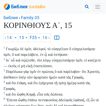
Библия
онлайн
Библия
›
Family-35
ΚΟΡΙΝΘΙΟΥΣ Α΄, 15
‹ 14
15
F35
16
›
1
Γνωρίζω δὲ ὑμῖν, ἀδελφοί, τὸ εὐαγγέλιον ὃ εὐηγγελισάμην
ὑμῖν, ὃ καὶ παρελάβετε, ἐν ᾧ καὶ ἑστήκατε·
2
δι᾿ οὗ καὶ σῴζεσθε, τίνι λόγῳ εὐηγγελισάμην ὑμῖν, εἰ κατέχετε
— ἐκτὸς εἰ μὴ εἰκῇ ἐπιστεύσατε.
3
Παρέδωκα γὰρ ὑμῖν ἐν πρώτοις ὃ καὶ παρέλαβον· ὅτι Χριστὸς
ἀπέθανεν ὑπὲρ τῶν ἁμαρτιῶν ἡμῶν κατὰ τὰς Γραφάς,
4
καὶ ὅτι ἐτάφη, καὶ ὅτι ἐγήγερται τῇ τρίτῃ ἡμέρᾳ κατὰ τὰς
Γραφάς,
5
καὶ ὅτι ὤφθη Κηφᾷ, εἶτα τοῖς δώδεκα.
6
Ἔπειτα ὤφθη ἐπάνω πεντακοσίοις ἀδελφοῖς ἐφάπαξ, ἐξ ὧν οἱ
πλείους μένουσιν ἕως ἄρτι, τινὲς δὲ καὶ ἐκοιμήθησαν.