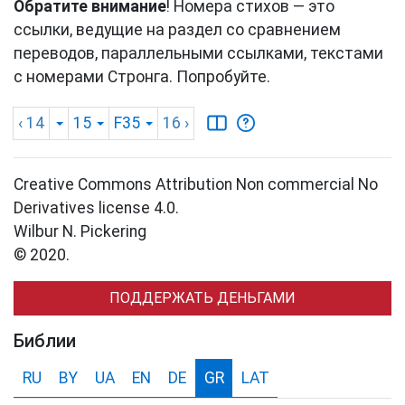
Обратите внимание
! Номера стихов — это
ссылки, ведущие на раздел со сравнением
переводов, параллельными ссылками, текстами
с номерами Стронга. Попробуйте.
‹ 14
15
F35
16
›
Creative Commons Attribution Non commercial No
Derivatives license 4.0.
Wilbur N. Pickering
© 2020.
ПОДДЕРЖАТЬ ДЕНЬГАМИ
Библии
RU
BY
UA
EN
DE
GR
LAT