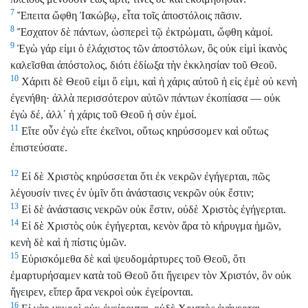
7
Ἔπειτα ὤφθη Ἰακώβῳ, εἶτα τοῖς ἀποστόλοις πᾶσιν.
8
Ἔσχατον δὲ πάντων, ὡσπερεὶ τῷ ἐκτρώματι, ὤφθη κἀμοί.
9
Ἐγὼ γάρ εἰμι ὁ ἐλάχιστος τῶν ἀποστόλων, ὃς οὐκ εἰμὶ ἱκανὸς
καλεῖσθαι ἀπόστολος, διότι ἐδίωξα τὴν ἐκκλησίαν τοῦ Θεοῦ.
10
Χάριτι δὲ Θεοῦ εἰμι ὅ εἰμι, καὶ ἡ χάρις αὐτοῦ ἡ εἰς ἐμὲ οὐ κενὴ
ἐγενήθη· ἀλλὰ περισσότερον αὐτῶν πάντων ἐκοπίασα — οὐκ
ἐγὼ δέ, ἀλλ᾿ ἡ χάρις τοῦ Θεοῦ ἡ σὺν ἐμοί.
11
Εἴτε οὖν ἐγὼ εἴτε ἐκεῖνοι, οὕτως κηρύσσομεν καὶ οὕτως
ἐπιστεύσατε.
12
Εἰ δὲ Χριστὸς κηρύσσεται ὅτι ἐκ νεκρῶν ἐγήγερται, πῶς
λέγουσίν τινες ἐν ὑμῖν ὅτι ἀνάστασις νεκρῶν οὐκ ἔστιν;
13
Εἰ δὲ ἀνάστασις νεκρῶν οὐκ ἔστιν, οὐδὲ Χριστὸς ἐγήγερται.
14
Εἰ δὲ Χριστὸς οὐκ ἐγήγερται, κενὸν ἄρα τὸ κήρυγμα ἡμῶν,
κενὴ δὲ καὶ ἡ πίστις ὑμῶν.
15
Εὑρισκόμεθα δὲ καὶ ψευδομάρτυρες τοῦ Θεοῦ, ὅτι
ἐμαρτυρήσαμεν κατὰ τοῦ Θεοῦ ὅτι ἤγειρεν τὸν Χριστόν, ὃν οὐκ
ἤγειρεν, εἴπερ ἄρα νεκροὶ οὐκ ἐγείρονται.
16