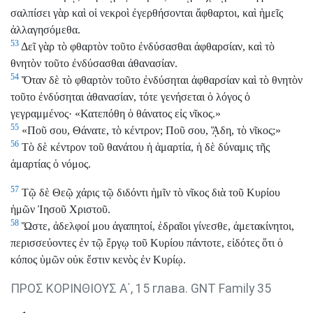
σαλπίσει γὰρ καὶ οἱ νεκροὶ ἐγερθήσονται ἄφθαρτοι, καὶ ἡμεῖς
ἀλλαγησόμεθα.
53
Δεῖ γὰρ τὸ φθαρτὸν τοῦτο ἐνδύσασθαι ἀφθαρσίαν, καὶ τὸ
θνητὸν τοῦτο ἐνδύσασθαι ἀθανασίαν.
54
Ὅταν δὲ τὸ φθαρτὸν τοῦτο ἐνδύσηται ἀφθαρσίαν καὶ τὸ θνητὸν
τοῦτο ἐνδύσηται ἀθανασίαν, τότε γενήσεται ὁ λόγος ὁ
γεγραμμένος· «Κατεπόθη ὁ θάνατος εἰς νῖκος.»
55
«Ποῦ σου, Θάνατε, τὸ κέντρον; Ποῦ σου, ᾍδη, τὸ νῖκος;»
56
Τὸ δὲ κέντρον τοῦ θανάτου ἡ ἁμαρτία, ἡ δὲ δύναμις τῆς
ἁμαρτίας ὁ νόμος.
57
Τῷ δὲ Θεῷ χάρις τῷ διδόντι ἡμῖν τὸ νῖκος διὰ τοῦ Κυρίου
ἡμῶν Ἰησοῦ Χριστοῦ.
58
Ὥστε, ἀδελφοί μου ἀγαπητοί, ἑδραῖοι γίνεσθε, ἀμετακίνητοι,
περισσεύοντες ἐν τῷ ἔργῳ τοῦ Κυρίου πάντοτε, εἰδότες ὅτι ὁ
κόπος ὑμῶν οὐκ ἔστιν κενὸς ἐν Κυρίῳ.
ΠΡΟΣ ΚΟΡΙΝΘΙΟΥΣ Α΄, 15 глава. GNT Family 35