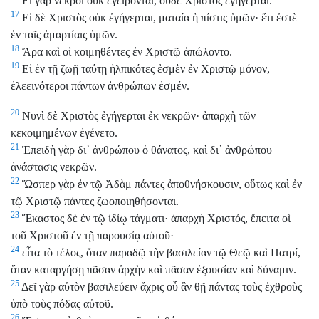
Εἰ γὰρ νεκροὶ οὐκ ἐγείρονται, οὐδὲ Χριστὸς ἐγήγερται.
17
Εἰ δὲ Χριστὸς οὐκ ἐγήγερται, ματαία ἡ πίστις ὑμῶν· ἔτι ἐστὲ
ἐν ταῖς ἁμαρτίαις ὑμῶν.
18
Ἄρα καὶ οἱ κοιμηθέντες ἐν Χριστῷ ἀπώλοντο.
19
Εἰ ἐν τῇ ζωῇ ταύτῃ ἠλπικότες ἐσμὲν ἐν Χριστῷ μόνον,
ἐλεεινότεροι πάντων ἀνθρώπων ἐσμέν.
20
Νυνὶ δὲ Χριστὸς ἐγήγερται ἐκ νεκρῶν· ἀπαρχὴ τῶν
κεκοιμημένων ἐγένετο.
21
Ἐπειδὴ γὰρ δι᾿ ἀνθρώπου ὁ θάνατος, καὶ δι᾿ ἀνθρώπου
ἀνάστασις νεκρῶν.
22
Ὥσπερ γὰρ ἐν τῷ Ἀδὰμ πάντες ἀποθνήσκουσιν, οὕτως καὶ ἐν
τῷ Χριστῷ πάντες ζωοποιηθήσονται.
23
Ἕκαστος δὲ ἐν τῷ ἰδίῳ τάγματι· ἀπαρχὴ Χριστός, ἔπειτα οἱ
τοῦ Χριστοῦ ἐν τῇ παρουσίᾳ αὐτοῦ·
24
εἶτα τὸ τέλος, ὅταν παραδῷ τὴν βασιλείαν τῷ Θεῷ καὶ Πατρί,
ὅταν καταργήσῃ πᾶσαν ἀρχὴν καὶ πᾶσαν ἐξουσίαν καὶ δύναμιν.
25
Δεῖ γὰρ αὐτὸν βασιλεύειν ἄχρις οὗ ἂν θῇ πάντας τοὺς ἐχθροὺς
ὑπὸ τοὺς πόδας αὐτοῦ.
26