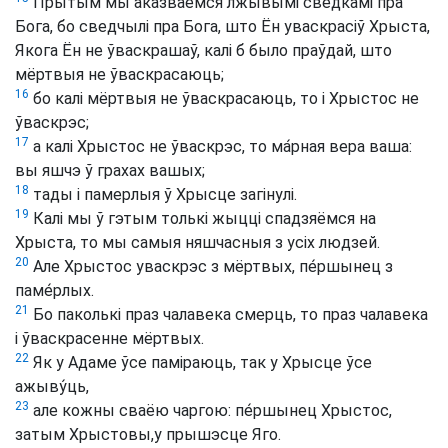
Прытым мы аказваемся лжывымі сведкамі пра
Бога, бо сведчылі пра Бога, што Ён уваскрасіў Хрыста,
Якога Ён не ўваскрашаў, калі б было праўдай, што
мёртвыя не ўваскрасаюць;
16
бо калі мёртвыя не ўваскрасаюць, то і Хрыстос не
ўваскрэс;
17
а калі Хрыстос не ўваскрэс, то ма́рная вера ваша:
вы яшчэ ў грахах вашых;
18
тады і памерлыя ў Хрысце загінулі.
19
Калі мы ў гэтым толькі жыцці спадзяёмся на
Хрыста, то мы самыя няшчасныя з усіх людзей.
20
Але Хрыстос уваскрэс з мёртвых, пе́ршынец з
паме́рлых.
21
Бо паколькі праз чалавека смерць, то праз чалавека
і ўваскрасенне мёртвых.
22
Як у Адаме ўсе паміраюць, так у Хрысце ўсе
ажыву́ць,
23
але кожны сваёю чаргою: пе́ршынец Хрыстос,
затым Хрыстовы,у прышэсце Яго.