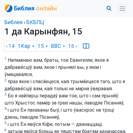
Библия
онлайн
Библия
›
БКБПЦ
1 да Карынфян, 15
‹ 14
1Кар
15
BBC
16
›
1
Напамінаю вам, браты, тое Евангелле, якое я
дабраве́сціў вам, якое і прынялí вы, у якім і
ўмацаваліся,
2
праз якое і спаса́ецеся, калі трыма́ецеся таго, што я
дабраве́сціў вам, калі толькі не марна ўверавалі.
3
Бо я найперш перадаў вам тое, што і сам прыня́ў:
што Хрыстос памёр за грахі нашы, паводле Пісанняў,
4
і што Ён пахаваны быў, і што ўваскрэс на трэці
дзень, паводле Пісанняў,
5
і што Ён явіўся Кіфе, потым — дванаццаці;
6
затым явіўся больш як пяцістам братам адначасова,