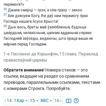
перамога?»
56
Джала смерці — грэх; а сіла граху — закон.
57
Але дзякуем Богу, Які даў нам перамогу праз
Госпада нашага Іісуса Хрыста!
58
Дык вось, браты мае́ ўзлю́бленыя, будзьце
цвёрдымі, непахіснымі, цалкам адданымі справе
Гасподняй заўсёды, ведаючы, што праца ваша не
ма́рная перад Госпадам.
1-е Пасланне да Карынфян, 15 глава. Пераклад
праваслаўнай царквы
Обратите внимание
! Номера стихов — это
ссылки, ведущие на раздел со сравнением
переводов, параллельными ссылками, текстами
с номерами Стронга. Попробуйте.
‹ 14
1Кар
15
BBC
16
›