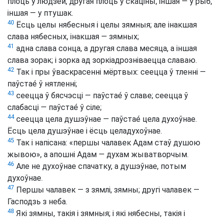
плоць у людзей, другая плоць у скаціны, іншая — у рыб,
іншая — у птушак.
40
Ёсць целы нябесныя і целы зямныя; але інакшая
слава нябесных, інакшая — зямных;
41
адна слава сонца, а другая слава месяца, а іншая
слава зорак; і зорка ад зоркіадрозніваецца славаю.
42
Так і пры ўваскрасенні мёртвых: сеецца ў тленні —
паўстае́ ў нятленні;
43
сеецца ў бясчэсці — паўстае́ ў славе; сеецца ў
слабасці — паўстае́ ў сіле;
44
сеецца цела душэўнае — паўстае́ цела духоўнае.
Ёсць цела душэўнае і ёсць целадухоўнае.
45
Так і напісана: «першы чалавек Адам стаў душою
жывою», а апошні Адам — духам жыватворчым.
46
Але не духоўнае спачатку, а душэўнае, потым
духоўнае.
47
Першы чалавек — з зямлі, зямны; другі чалавек —
Гасподзь з неба.
48
Які зямны, такія і зямныя; і які нябесны, такія і