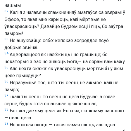
нашым.
32
Калі я з чалавечыхпамкненняў змагаўся са звярамі ў
Эфесе, то якая мне карысць, калі мёртвыя не
ўваскрасаюць? Давайце будзем есці і піць, бо заўтра
памром!
33
Не ашуквайце сябе: кепскае асяроддзе псуе́
добрыя звы́чаі.
34
Ацверазіцеся як нале́жыць і не грашыце; бо
некаторыя з вас не знаюць Бога,— на сорам вам кажу.
35
Але нехта скажа: як уваскрэснуць мёртвыя́ і ў якім
целе прыйдуць?
36
Неразумны! тое, што ты сееш, не ажыве, калі не
памрэ;
37
і калі ты сееш, то сееш не цела будучае, а голае
зерне, будзь гэта пшанічнае ці якое іншае;
38
Бог жа дае яму цела, як Ён хоча, і кожнаму насенню
— сваё цела.
39
Не кожная плоць — такая самая плоць; але адна