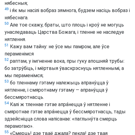
нябесныя;
49
і я́к мы насілі вобраз зямнога, будзем насіць вобраз і
нябеснага.
50
Але тое скажу, браты, што плоць і кроў не могуць
унаследаваць Царства Божага, і тленне не наследуе
нятлення.
51
Кажу вам тайну: не ўсе мы памром, але ўсе
пераменімся
52
раптам, у імгненне вока, пры гуку апошняй трубы:
бо затру́біць, і мёртвыя ўваскрэснуць нятленнымі, а
мы пераменімся;
53
бо тленнаму гэтаму належыць апрану́цца ў
нятленне, і смяротнаму гэтаму — апрану́цца ў
бессмяротнасць.
54
Калі ж тленнае гэтае апра́нецца ў нятленне і
смяротнае гэтае апра́нецца ў бессмяротнасць, тады
здзейсніцца слова напісанае: «паглыну́та смерць
перамогаю».
55
«Смерць! дзе тваё джала? пекла! дзе твая