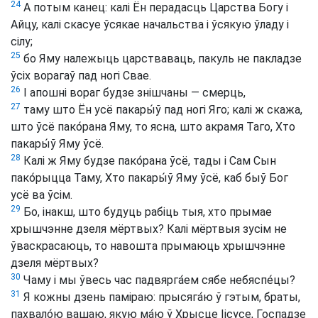
24
А потым канец: калі Ён перадасць Царства Богу і
Айцу, калі скасуе ўсякае начальства і ўсякую ўладу і
сілу;
25
бо Яму належыць царстваваць, пакуль не пакладзе
ўсіх ворагаў пад ногі Свае.
26
І апошні вораг будзе знішчаны — смерць,
27
таму што Ён усё пакары́ў пад ногі Яго; калі ж скажа,
што ўсё пако́рана Яму, то ясна, што акрамя Таго, Хто
пакары́ў Яму ўсё.
28
Калі ж Яму будзе пако́рана ўсё, тады і Сам Сын
пако́рыцца Таму, Хто пакары́ў Яму ўсё, каб быў Бог
усё ва ўсім.
29
Бо, інакш, што будуць рабіць тыя, хто прымае
хрышчэнне дзеля мёртвых? Калі мёртвыя зусім не
ўваскрасаюць, то навошта прымаюць хрышчэнне
дзеля мёртвых?
30
Чаму і мы ўвесь час падвярга́ем сябе небяспе́цы?
31
Я кожны дзень паміраю: прысяга́ю ў гэтым, браты,
пахвало́ю вашаю, якую ма́ю ў Хрысце Іісусе, Госпадзе