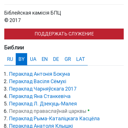
Біблейская камісія БПЦ
© 2017
ПОДДЕРЖАТЬ СЛУЖЕНИЕ
Библии
RU
BY
UA
EN
DE
GR
LAT
Пераклад Антонія Бокуна
Пераклад Васіля Сёмухі
Пераклад Чарняўскага 2017
Пераклад Яна Станкевіча
Пераклад Л. Дзекуць-Малея
●
Пераклад праваслаўнай царквы
Пераклад Рыма-Каталіцкага Касцёла
Пераклад Анатоля Клышкi