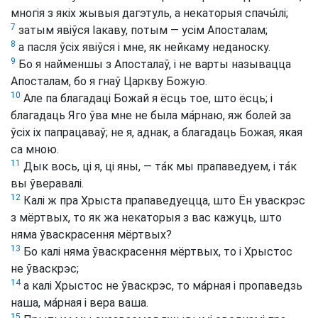
многія з якіх жывыя дагэтуль, а некаторыя спачы́лі;
7
затым явіўся Іакаву, потым — усім Апосталам;
8
а пасля ўсіх явіўся і мне, як нейкаму неданоску.
9
Бо я найменшы з Апосталаў, і не варты называцца
Апосталам, бо я гнаў Царкву Божую.
10
Але па благадаці Божай я ёсць тое, што ёсць; і
благадаць Яго ўва мне не была ма́рнаю, яж болей за
ўсіх іх папрацаваў; не я, аднак, а благадаць Божая, якая
са мною.
11
Дык вось, ці я, ці яны, — та́к мы прапаведуем, і та́к
вы ўверавалі.
12
Калі ж пра Хрыста прапаведуецца, што Ён уваскрэс
з мёртвых, то як жа некаторыя з вас кажуць, што
няма ўваскрасення мёртвых?
13
Бо калі няма ўваскрасення мёртвых, то і Хрыстос
не ўваскрэс;
14
а калі Хрыстос не ўваскрэс, то ма́рная і пропаведзь
наша, ма́рная і вера ваша.
15