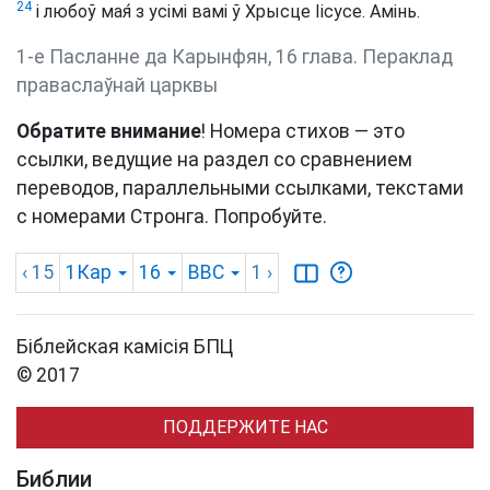
24
і любоў мая́ з усімі вамі ў Хрысце Іісусе. Амінь.
1-е Пасланне да Карынфян, 16 глава. Пераклад
праваслаўнай царквы
Обратите внимание
! Номера стихов — это
ссылки, ведущие на раздел со сравнением
переводов, параллельными ссылками, текстами
с номерами Стронга. Попробуйте.
‹ 15
1Кар
16
BBC
1
›
Біблейская камісія БПЦ
© 2017
ПОДДЕРЖИТЕ НАС
Библии