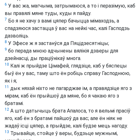
6
У вас жа, магчыма, затрымаюся, а то і перазімую, каб
вы правялі мяне туды, куды я пайду.
7
Бо я не хачу з вамі цяпер бачыцца мімаходзь, а
спадзяюся застацца ў вас на нейкі час, калі Гасподзь
дазволіць.
8
У Эфесе ж я застану́ся да Пяцідзесятніцы;
9
бо перада мною адчынены вялікія дзверы для
дзейнасці, ды праціўнікаў многа.
10
Калі ж прыйдзе Цімафей, глядзіце, каб у бяспецы
быў ён у вас, таму што ён робіць справу Гасподнюю,
як і я;
11
дык няхай ніхто не пагарджае ім, а правядзіце яго з
мірам, каб ён прыйшоў да мяне, бо я чакаю яго з
братамі.
12
А што датычыць брата Апалоса, то я вельмі прасіў
яго, каб ён з братамі пайшоў да вас; але ён ніяк не
жадаў ісці цяпер, а прыйдзе, калі будзе мець нагоду.
13
Трывайце, стойце ў веры, будзьце мужнымі,