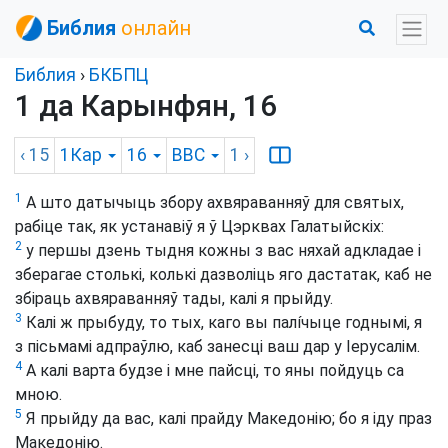
Библия
онлайн
Библия
›
БКБПЦ
1 да Карынфян, 16
‹ 15
1Кар
16
BBC
1
›
1
А што датычыць збору ахвяраванняў для святых,
рабіце так, як устанавіў я ў Цэрквах Галатыйскіх:
2
у першы дзень тыдня кожны з вас няхай адкладае і
зберагае столькі, колькі дазволіць яго дастатак, каб не
збіраць ахвяраванняў тады, калі я прыйду.
3
Калі ж прыбуду, то тых, каго вы палíчыце годнымі, я
з пісьмамі адпраўлю, каб занесці ваш дар у Іерусалім.
4
А калі варта будзе і мне пайсці, то яны пойдуць са
мною.
5
Я прыйду да вас, калі прайду Македонію; бо я іду праз
Македонію.