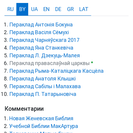
RU
BY
UA
EN
DE
GR
LAT
Пераклад Антонія Бокуна
Пераклад Васіля Сёмухі
Пераклад Чарняўскага 2017
Пераклад Яна Станкевіча
Пераклад Л. Дзекуць-Малея
●
Пераклад праваслаўнай царквы
Пераклад Рыма-Каталіцкага Касцёла
Пераклад Анатоля Клышкi
Пераклад Сабілы і Малахава
Пераклад П. Татарыновіча
Комментарии
Новая Женевская Библия
Учебной Библии МакАртура