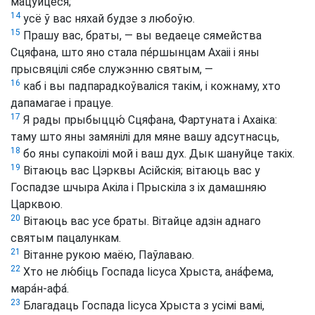
мацуйцеся;
14
усё ў вас няхай будзе з любоўю.
15
Прашу вас, браты, — вы ведаеце сямейства
Сцяфана, што яно стала пе́ршынцам Ахаіі і яны
прысвяцілі сябе служэнню святым, —
16
каб і вы падпарадкоўваліся такім, і кожнаму, хто
дапамагае і працуе.
17
Я рады прыбыццю́ Сцяфана, Фартуната і Ахаіка:
таму што яны замянілі для мяне вашу адсутнасць,
18
бо яны супакоілі мой і ваш дух. Дык шануйце такіх.
19
Вітаюць вас Цэрквы Асійскія; вітаюць вас у
Госпадзе шчыра Акіла і Прыскіла з іх дамашняю
Царквою.
20
Вітаюць вас усе браты. Вітайце адзін аднаго
святым пацалункам.
21
Вітанне рукою маёю, Паўлаваю.
22
Хто не лю́біць Госпада Іісуса Хрыста, ана́фема,
мара́н-афа́.
23
Благадаць Госпада Іісуса Хрыста з усімі вамі,