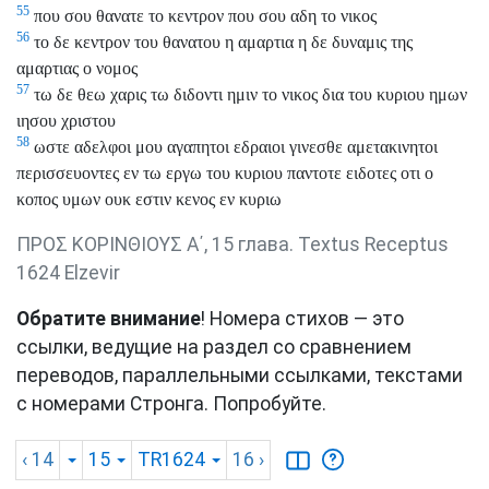
55
που σου θανατε το κεντρον που σου αδη το νικος
56
το δε κεντρον του θανατου η αμαρτια η δε δυναμις της
αμαρτιας ο νομος
57
τω δε θεω χαρις τω διδοντι ημιν το νικος δια του κυριου ημων
ιησου χριστου
58
ωστε αδελφοι μου αγαπητοι εδραιοι γινεσθε αμετακινητοι
περισσευοντες εν τω εργω του κυριου παντοτε ειδοτες οτι ο
κοπος υμων ουκ εστιν κενος εν κυριω
ΠΡΟΣ ΚΟΡΙΝΘΙΟΥΣ Α΄, 15 глава. Textus Receptus
1624 Elzevir
Обратите внимание
! Номера стихов — это
ссылки, ведущие на раздел со сравнением
переводов, параллельными ссылками, текстами
с номерами Стронга. Попробуйте.
‹ 14
15
TR1624
16
›