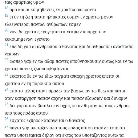
ταις αμαρτιαις υμων
18
αρα και οι κοιμηθεντες εν χριστω απωλοντο
19
ει εν τη ζωη ταυτη ηλπικοτες εσμεν εν χριστω μονον
ελεεινοτεροι παντων ανθρωπων εσμεν
20
νυνι δε χριστος εγηγερται εκ νεκρων απαρχη των
κεκοιμημενων εγενετο
21
επειδη γαρ δι ανθρωπου ο θανατος και δι ανθρωπου αναστασις
νεκρων
22
ωσπερ γαρ εν τω αδαμ παντες αποθνησκουσιν ουτως και εν τω
χριστω παντες ζωοποιηθησονται
23
εκαστος δε εν τω ιδιω ταγματι απαρχη χριστος επειτα οι
χριστου εν τη παρουσια αυτου
24
ειτα το τελος οταν παραδω την βασιλειαν τω θεω και πατρι
οταν καταργηση πασαν αρχην και πασαν εξουσιαν και δυναμιν
25
δει γαρ αυτον βασιλευειν αχρις ου αν θη παντας τους εχθρους
υπο τους ποδας αυτου
26
εσχατος εχθρος καταργειται ο θανατος
27
παντα γαρ υπεταξεν υπο τους ποδας αυτου οταν δε ειπη οτι
παντα υποτετακται δηλον οτι εκτος του υποταξαντος αυτω τα