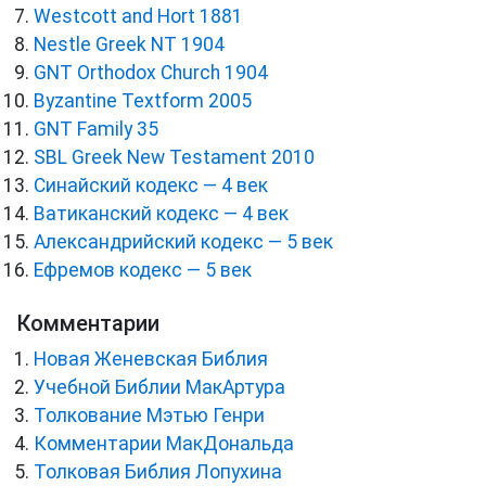
Westcott and Hort 1881
Nestle Greek NT 1904
GNT Orthodox Church 1904
Byzantine Textform 2005
GNT Family 35
SBL Greek New Testament 2010
Синайский кодекс — 4 век
Ватиканский кодекс — 4 век
Александрийский кодекс — 5 век
Ефремов кодекс — 5 век
Комментарии
Новая Женевская Библия
Учебной Библии МакАртура
Толкование Мэтью Генри
Комментарии МакДональда
Толковая Библия Лопухина