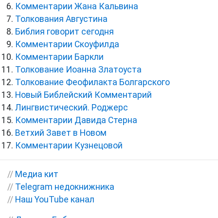
Комментарии Жана Кальвина
Толкования Августина
Библия говорит сегодня
Комментарии Скоуфилда
Комментарии Баркли
Толкование Иоанна Златоуста
Толкование Феофилакта Болгарского
Новый Библейский Комментарий
Лингвистический. Роджерс
Комментарии Давида Стерна
Ветхий Завет в Новом
Комментарии Кузнецовой
//
Медиа кит
//
Telegram недокнижника
//
Наш YouTube канал