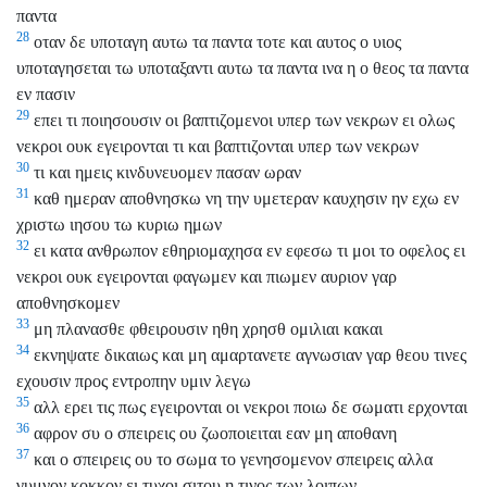
παντα
28
οταν δε υποταγη αυτω τα παντα τοτε και αυτος ο υιος
υποταγησεται τω υποταξαντι αυτω τα παντα ινα η ο θεος τα παντα
εν πασιν
29
επει τι ποιησουσιν οι βαπτιζομενοι υπερ των νεκρων ει ολως
νεκροι ουκ εγειρονται τι και βαπτιζονται υπερ των νεκρων
30
τι και ημεις κινδυνευομεν πασαν ωραν
31
καθ ημεραν αποθνησκω νη την υμετεραν καυχησιν ην εχω εν
χριστω ιησου τω κυριω ημων
32
ει κατα ανθρωπον εθηριομαχησα εν εφεσω τι μοι το οφελος ει
νεκροι ουκ εγειρονται φαγωμεν και πιωμεν αυριον γαρ
αποθνησκομεν
33
μη πλανασθε φθειρουσιν ηθη χρησθ ομιλιαι κακαι
34
εκνηψατε δικαιως και μη αμαρτανετε αγνωσιαν γαρ θεου τινες
εχουσιν προς εντροπην υμιν λεγω
35
αλλ ερει τις πως εγειρονται οι νεκροι ποιω δε σωματι ερχονται
36
αφρον συ ο σπειρεις ου ζωοποιειται εαν μη αποθανη
37
και ο σπειρεις ου το σωμα το γενησομενον σπειρεις αλλα
γυμνον κοκκον ει τυχοι σιτου η τινος των λοιπων