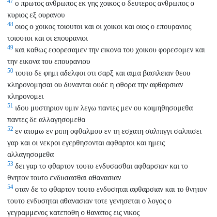
47
ο πρωτος ανθρωπος εκ γης χοικος ο δευτερος ανθρωπος ο
κυριος εξ ουρανου
48
οιος ο χοικος τοιουτοι και οι χοικοι και οιος ο επουρανιος
τοιουτοι και οι επουρανιοι
49
και καθως εφορεσαμεν την εικονα του χοικου φορεσομεν και
την εικονα του επουρανιου
50
τουτο δε φημι αδελφοι οτι σαρξ και αιμα βασιλειαν θεου
κληρονομησαι ου δυνανται ουδε η φθορα την αφθαρσιαν
κληρονομει
51
ιδου μυστηριον υμιν λεγω παντες μεν ου κοιμηθησομεθα
παντες δε αλλαγησομεθα
52
εν ατομω εν ριπη οφθαλμου εν τη εσχατη σαλπιγγι σαλπισει
γαρ και οι νεκροι εγερθησονται αφθαρτοι και ημεις
αλλαγησομεθα
53
δει γαρ το φθαρτον τουτο ενδυσασθαι αφθαρσιαν και το
θνητον τουτο ενδυσασθαι αθανασιαν
54
οταν δε το φθαρτον τουτο ενδυσηται αφθαρσιαν και το θνητον
τουτο ενδυσηται αθανασιαν τοτε γενησεται ο λογος ο
γεγραμμενος κατεποθη ο θανατος εις νικος