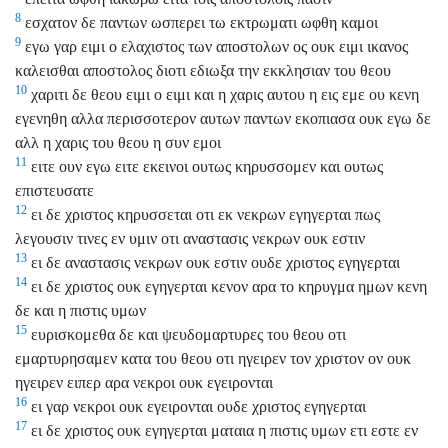
8
εσχατον δε παντων ωσπερει τω εκτρωματι ωφθη καμοι
9
εγω γαρ ειμι ο ελαχιστος των αποστολων ος ουκ ειμι ικανος
καλεισθαι αποστολος διοτι εδιωξα την εκκλησιαν του θεου
10
χαριτι δε θεου ειμι ο ειμι και η χαρις αυτου η εις εμε ου κενη
εγενηθη αλλα περισσοτερον αυτων παντων εκοπιασα ουκ εγω δε
αλλ η χαρις του θεου η συν εμοι
11
ειτε ουν εγω ειτε εκεινοι ουτως κηρυσσομεν και ουτως
επιστευσατε
12
ει δε χριστος κηρυσσεται οτι εκ νεκρων εγηγερται πως
λεγουσιν τινες εν υμιν οτι αναστασις νεκρων ουκ εστιν
13
ει δε αναστασις νεκρων ουκ εστιν ουδε χριστος εγηγερται
14
ει δε χριστος ουκ εγηγερται κενον αρα το κηρυγμα ημων κενη
δε και η πιστις υμων
15
ευρισκομεθα δε και ψευδομαρτυρες του θεου οτι
εμαρτυρησαμεν κατα του θεου οτι ηγειρεν τον χριστον ον ουκ
ηγειρεν ειπερ αρα νεκροι ουκ εγειρονται
16
ει γαρ νεκροι ουκ εγειρονται ουδε χριστος εγηγερται
17
ει δε χριστος ουκ εγηγερται ματαια η πιστις υμων ετι εστε εν