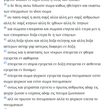
38
ο δε θεος αυτω διδωσιν σωμα καθως ηθελησεν και εκαστω
των σπερματων το ιδιον σωμα
39
ου πασα σαρξ η αυτη σαρξ αλλα αλλη μεν σαρξ ανθρωπων
αλλη δε σαρξ κτηνων αλλη δε ιχθυων αλλη δε πτηνων
40
και σωματα επουρανια και σωματα επιγεια αλλ ετερα μεν η
των επουρανιων δοξα ετερα δε η των επιγειων
41
αλλη δοξα ηλιου και αλλη δοξα σεληνης και αλλη δοξα
αστερων αστηρ γαρ αστερος διαφερει εν δοξη
42
ουτως και η αναστασις των νεκρων σπειρεται εν φθορα
εγειρεται εν αφθαρσια
43
σπειρεται εν ατιμια εγειρεται εν δοξη σπειρεται εν ασθενεια
εγειρεται εν δυναμει
44
σπειρεται σωμα ψυχικον εγειρεται σωμα πνευματικον εστιν
σωμα ψυχικον και εστιν σωμα πνευματικον
45
ουτως και γεγραπται εγενετο ο πρωτος ανθρωπος αδαμ εις
ψυχην ζωσαν ο εσχατος αδαμ εις πνευμα ζωοποιουν
46
αλλ ου πρωτον το πνευματικον αλλα το ψυχικον επειτα το
πνευματικον