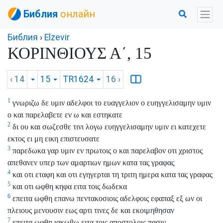
Библия
онлайн
Библия
›
Elzevir
ΚΟΡΙΝΘΙΟΥΣ Α΄, 15
‹ 14
15
TR1624
16
›
1
γνωριζω δε υμιν αδελφοι το ευαγγελιον ο ευηγγελισαμην υμιν
ο και παρελαβετε εν ω και εστηκατε
2
δι ου και σωζεσθε τινι λογω ευηγγελισαμην υμιν ει κατεχετε
εκτος ει μη εικη επιστευσατε
3
παρεδωκα γαρ υμιν εν πρωτοις ο και παρελαβον οτι χριστος
απεθανεν υπερ των αμαρτιων ημων κατα τας γραφας
4
και οτι εταφη και οτι εγηγερται τη τριτη ημερα κατα τας γραφας
5
και οτι ωφθη κηφα ειτα τοις δωδεκα
6
επειτα ωφθη επανω πεντακοσιοις αδελφοις εφαπαξ εξ ων οι
πλειους μενουσιν εως αρτι τινες δε και εκοιμηθησαν
7
επειτα ωφθη ιακωβω ειτα τοις αποστολοις πασιν