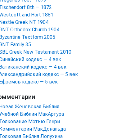
Tischendorf 8th — 1872
Westcott and Hort 1881
Nestle Greek NT 1904
GNT Orthodox Church 1904
Byzantine Textform 2005
GNT Family 35
SBL Greek New Testament 2010
Синайский кодекс — 4 век
Ватиканский кодекс — 4 век
Александрийский кодекс — 5 век
Ефремов кодекс — 5 век
омментарии
Новая Женевская Библия
Учебной Библии МакАртура
Толкование Мэтью Генри
Комментарии МакДональда
Толковая Библия Лопухина