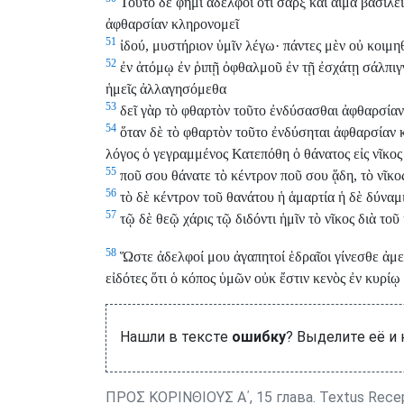
Τοῦτο δέ φημι ἀδελφοί ὅτι σὰρξ καὶ αἷμα βασιλε
ἀφθαρσίαν κληρονομεῖ
51
ἰδού, μυστήριον ὑμῖν λέγω· πάντες μὲν οὐ κοιμ
52
ἐν ἀτόμῳ ἐν ῥιπῇ ὀφθαλμοῦ ἐν τῇ ἐσχάτῃ σάλπιγγι
ἡμεῖς ἀλλαγησόμεθα
53
δεῖ γὰρ τὸ φθαρτὸν τοῦτο ἐνδύσασθαι ἀφθαρσίαν
54
ὅταν δὲ τὸ φθαρτὸν τοῦτο ἐνδύσηται ἀφθαρσίαν κ
λόγος ὁ γεγραμμένος Κατεπόθη ὁ θάνατος εἰς νῖκος
55
ποῦ σου θάνατε τὸ κέντρον ποῦ σου ᾅδη, τὸ νῖκο
56
τὸ δὲ κέντρον τοῦ θανάτου ἡ ἁμαρτία ἡ δὲ δύναμι
57
τῷ δὲ θεῷ χάρις τῷ διδόντι ἡμῖν τὸ νῖκος διὰ τ
58
Ὥστε ἀδελφοί μου ἀγαπητοί ἑδραῖοι γίνεσθε ἀμε
εἰδότες ὅτι ὁ κόπος ὑμῶν οὐκ ἔστιν κενὸς ἐν κυρίῳ
Нашли в тексте
ошибку
? Выделите её и
ΠΡΟΣ ΚΟΡΙΝΘΙΟΥΣ Α΄, 15 глава. Textus Rece