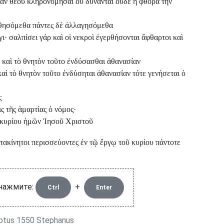
ίαν θεοῦ κληρονομῆσαι οὐ δύνανται οὐδὲ ἡ φθορὰ τὴν
ηθησόμεθα πάντες δὲ ἀλλαγησόμεθα
· σαλπίσει γάρ καὶ οἱ νεκροὶ ἐγερθήσονται ἄφθαρτοι καὶ
 καὶ τὸ θνητὸν τοῦτο ἐνδύσασθαι ἀθανασίαν
αὶ τὸ θνητὸν τοῦτο ἐνδύσηται ἀθανασίαν τότε γενήσεται ὁ
ς
ς τῆς ἁμαρτίας ὁ νόμος·
οῦ κυρίου ἡμῶν Ἰησοῦ Χριστοῦ
τακίνητοι περισσεύοντες ἐν τῷ ἔργῳ τοῦ κυρίου πάντοτε
 нажмите:
+
Ctrl
Enter
ptus 1550 Stephanus