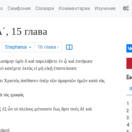
ио
Симфония
Словари
Комментарии
Изучение
, 15 глава
Stephanus
16
глава
›
ισάμην ὑμῖν ὃ καὶ παρελάβετε ἐν ᾧ καὶ ἑστήκατε
εἰ κατέχετε ἐκτὸς εἰ μὴ εἰκῇ ἐπιστεύσατε
Б
τι Χριστὸς ἀπέθανεν ὑπὲρ τῶν ἁμαρτιῶν ἡμῶν κατὰ τὰς
τὰ τὰς γραφάς
ξ ὧν οἱ πλείους μένουσιν ἕως ἄρτι τινὲς δὲ καὶ
κἀμοί