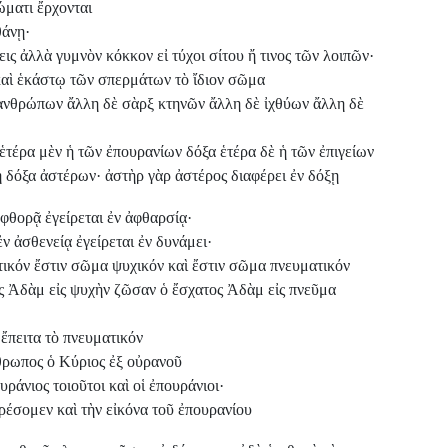
ώματι ἔρχονται
θάνῃ·
ις ἀλλὰ γυμνὸν κόκκον εἰ τύχοι σίτου ἤ τινος τῶν λοιπῶν·
αὶ ἑκάστῳ τῶν σπερμάτων τὸ ἴδιον σῶμα
ἀνθρώπων ἄλλη δὲ σὰρξ κτηνῶν ἄλλη δὲ ἰχθύων ἄλλη δὲ
ἑτέρα μὲν ἡ τῶν ἐπουρανίων δόξα ἑτέρα δὲ ἡ τῶν ἐπιγείων
 δόξα ἀστέρων· ἀστὴρ γὰρ ἀστέρος διαφέρει ἐν δόξῃ
φθορᾷ ἐγείρεται ἐν ἀφθαρσίᾳ·
ἐν ἀσθενείᾳ ἐγείρεται ἐν δυνάμει·
ικόν ἔστιν σῶμα ψυχικόν καὶ ἔστιν σῶμα πνευματικόν
ς Ἀδὰμ εἰς ψυχὴν ζῶσαν ὁ ἔσχατος Ἀδὰμ εἰς πνεῦμα
ἔπειτα τὸ πνευματικόν
θρωπος ὁ Κύριος ἐξ οὐρανοῦ
ουράνιος τοιοῦτοι καὶ οἱ ἐπουράνιοι·
ρέσομεν καὶ τὴν εἰκόνα τοῦ ἐπουρανίου