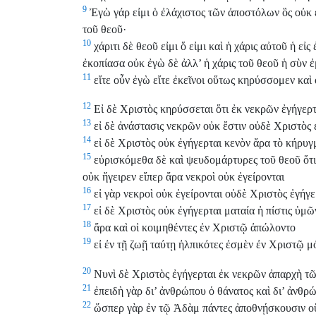
9
Ἐγὼ γάρ εἰμι ὁ ἐλάχιστος τῶν ἀποστόλων ὃς οὐκ ε
τοῦ θεοῦ·
10
χάριτι δὲ θεοῦ εἰμι ὅ εἰμι καὶ ἡ χάρις αὐτοῦ ἡ 
ἐκοπίασα οὐκ ἐγὼ δὲ ἀλλ’ ἡ χάρις τοῦ θεοῦ ἡ σὺν ἐ
11
εἴτε οὖν ἐγὼ εἴτε ἐκεῖνοι οὕτως κηρύσσομεν καὶ
12
Εἰ δὲ Χριστὸς κηρύσσεται ὅτι ἐκ νεκρῶν ἐγήγερτα
13
εἰ δὲ ἀνάστασις νεκρῶν οὐκ ἔστιν οὐδὲ Χριστὸς 
14
εἰ δὲ Χριστὸς οὐκ ἐγήγερται κενὸν ἄρα τὸ κήρυγ
15
εὑρισκόμεθα δὲ καὶ ψευδομάρτυρες τοῦ θεοῦ ὅτι
οὐκ ἤγειρεν εἴπερ ἄρα νεκροὶ οὐκ ἐγείρονται
16
εἰ γὰρ νεκροὶ οὐκ ἐγείρονται οὐδὲ Χριστὸς ἐγήγε
17
εἰ δὲ Χριστὸς οὐκ ἐγήγερται ματαία ἡ πίστις ὑμῶν
18
ἄρα καὶ οἱ κοιμηθέντες ἐν Χριστῷ ἀπώλοντο
19
εἰ ἐν τῇ ζωῇ ταύτῃ ἠλπικότες ἐσμὲν ἐν Χριστῷ 
20
Νυνὶ δὲ Χριστὸς ἐγήγερται ἐκ νεκρῶν ἀπαρχὴ τ
21
ἐπειδὴ γὰρ δι’ ἀνθρώπου ὁ θάνατος καὶ δι’ ἀνθ
22
ὥσπερ γὰρ ἐν τῷ Ἀδὰμ πάντες ἀποθνῄσκουσιν οὕ