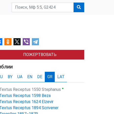
ПОЖЕРТВОВАТЬ
иблии
RU
BY
UA
EN
DE
GR
LAT
●
Textus Receptus 1550 Stephanus
Textus Receptus 1598 Beza
Textus Receptus 1624 Elzevir
Textus Receptus 1894 Scrivener
Tregelles 1857−1879