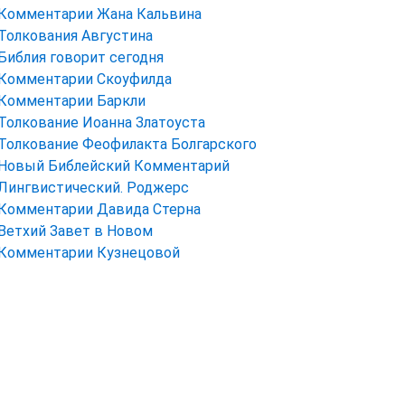
Комментарии Жана Кальвина
Толкования Августина
Библия говорит сегодня
Комментарии Скоуфилда
Комментарии Баркли
Толкование Иоанна Златоуста
Толкование Феофилакта Болгарского
Новый Библейский Комментарий
Лингвистический. Роджерс
Комментарии Давида Стерна
Ветхий Завет в Новом
Комментарии Кузнецовой