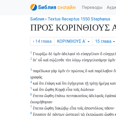
Библия
онлайн
Переводы
Ауд
Библия
›
Textus Receptus 1550 Stephanus
ΠΡΟΣ ΚΟΡΙΝΘΙΟΥΣ Α΄
‹ 14
глава
ΚΟΡΙΝΘΙΟΥΣ Α΄
15
глава
1
Γνωρίζω δὲ ὑμῖν ἀδελφοί τὸ εὐαγγέλιον ὃ εὐηγγελ
2
δι’ οὗ καὶ σῴζεσθε τίνι λόγῳ εὐηγγελισάμην ὑμῖν 
3
παρέδωκα γὰρ ὑμῖν ἐν πρώτοις ὃ καὶ παρέλαβον ὅ
γραφάς
4
καὶ ὅτι ἐτάφη καὶ ὅτι ἐγήγερται τῇ τρίτῃ ἡμέρᾳ κα
5
καὶ ὅτι ὤφθη Κηφᾷ εἶτα τοῖς δώδεκα·
6
ἔπειτα ὤφθη ἐπάνω πεντακοσίοις ἀδελφοῖς ἐφάπαξ ἐ
ἐκοιμήθησαν·
7
ἔπειτα ὤφθη Ἰακώβῳ εἶτα τοῖς ἀποστόλοις πᾶσιν·
8
ἔσχατον δὲ πάντων ὡσπερεὶ τῷ ἐκτρώματι ὤφθη 