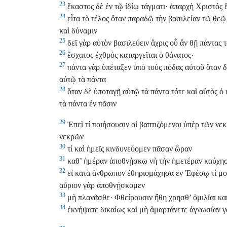
23
ἕκαστος δὲ ἐν τῷ ἰδίῳ τάγματι· ἀπαρχὴ Χριστός 
24
εἶτα τὸ τέλος ὅταν παραδῷ τὴν βασιλείαν τῷ θεῷ
καὶ δύναμιν
25
δεῖ γὰρ αὐτὸν βασιλεύειν ἄχρις οὗ ἄν θῇ πάντας 
26
ἔσχατος ἐχθρὸς καταργεῖται ὁ θάνατος·
27
πάντα γὰρ ὑπέταξεν ὑπὸ τοὺς πόδας αὐτοῦ ὅταν δὲ
αὐτῷ τὰ πάντα
28
ὅταν δὲ ὑποταγῇ αὐτῷ τὰ πάντα τότε καὶ αὐτὸς ὁ 
τὰ πάντα ἐν πᾶσιν
29
Ἐπεὶ τί ποιήσουσιν οἱ βαπτιζόμενοι ὑπὲρ τῶν νεκ
νεκρῶν
30
τί καὶ ἡμεῖς κινδυνεύομεν πᾶσαν ὥραν
31
καθ’ ἡμέραν ἀποθνῄσκω νὴ τὴν ἡμετέραν καύχησ
32
εἰ κατὰ ἄνθρωπον ἐθηριομάχησα ἐν Ἐφέσῳ τί μοι
αὔριον γὰρ ἀποθνῄσκομεν
33
μὴ πλανᾶσθε· Φθείρουσιν ἤθη χρησθ’ ὁμιλίαι κα
34
ἐκνήψατε δικαίως καὶ μὴ ἁμαρτάνετε ἀγνωσίαν γὰ