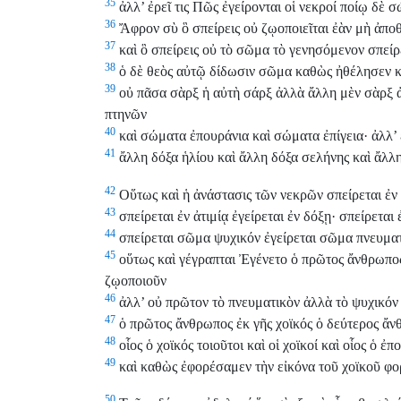
35
ἀλλ’ ἐρεῖ τις Πῶς ἐγείρονται οἱ νεκροί ποίῳ δὲ σ
36
Ἄφρον σὺ ὃ σπείρεις οὐ ζῳοποιεῖται ἐὰν μὴ ἀπο
37
καὶ ὃ σπείρεις οὐ τὸ σῶμα τὸ γενησόμενον σπείρε
38
ὁ δὲ θεὸς αὐτῷ δίδωσιν σῶμα καθὼς ἠθέλησεν κ
39
οὐ πᾶσα σὰρξ ἡ αὐτὴ σάρξ ἀλλὰ ἄλλη μὲν σὰρξ 
πτηνῶν
40
καὶ σώματα ἐπουράνια καὶ σώματα ἐπίγεια· ἀλλ’ 
41
ἄλλη δόξα ἡλίου καὶ ἄλλη δόξα σελήνης καὶ ἄλλη
42
Οὕτως καὶ ἡ ἀνάστασις τῶν νεκρῶν σπείρεται ἐν 
43
σπείρεται ἐν ἀτιμίᾳ ἐγείρεται ἐν δόξῃ· σπείρεται 
44
σπείρεται σῶμα ψυχικόν ἐγείρεται σῶμα πνευματ
45
οὕτως καὶ γέγραπται Ἐγένετο ὁ πρῶτος ἄνθρωπο
ζῳοποιοῦν
46
ἀλλ’ οὐ πρῶτον τὸ πνευματικὸν ἀλλὰ τὸ ψυχικόν 
47
ὁ πρῶτος ἄνθρωπος ἐκ γῆς χοϊκός ὁ δεύτερος ἄν
48
οἷος ὁ χοϊκός τοιοῦτοι καὶ οἱ χοϊκοί καὶ οἷος ὁ ἐπ
49
καὶ καθὼς ἐφορέσαμεν τὴν εἰκόνα τοῦ χοϊκοῦ φο
50