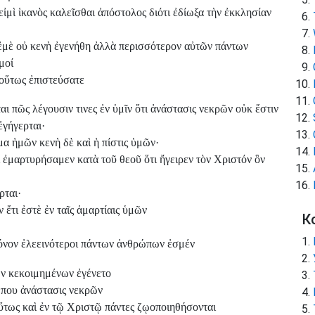
ἰμὶ ἱκανὸς καλεῖσθαι ἀπόστολος διότι ἐδίωξα τὴν ἐκκλησίαν
εἰς ἐμὲ οὐ κενὴ ἐγενήθη ἀλλὰ περισσότερον αὐτῶν πάντων
μοί
 οὕτως ἐπιστεύσατε
ι πῶς λέγουσιν τινες ἐν ὑμῖν ὅτι ἀνάστασις νεκρῶν οὐκ ἔστιν
ἐγήγερται·
μα ἡμῶν κενὴ δὲ καὶ ἡ πίστις ὑμῶν·
 ἐμαρτυρήσαμεν κατὰ τοῦ θεοῦ ὅτι ἤγειρεν τὸν Χριστόν ὃν
ρται·
 ἔτι ἐστὲ ἐν ταῖς ἁμαρτίαις ὑμῶν
К
μόνον ἐλεεινότεροι πάντων ἀνθρώπων ἐσμέν
ῶν κεκοιμημένων ἐγένετο
ρώπου ἀνάστασις νεκρῶν
τως καὶ ἐν τῷ Χριστῷ πάντες ζῳοποιηθήσονται