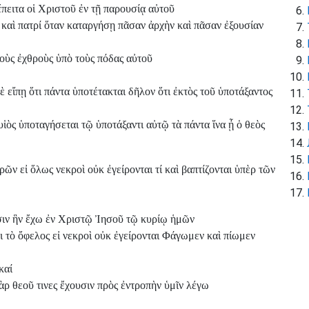
ἔπειτα οἱ Χριστοῦ ἐν τῇ παρουσίᾳ αὐτοῦ
 καὶ πατρί ὅταν καταργήσῃ πᾶσαν ἀρχὴν καὶ πᾶσαν ἐξουσίαν
τοὺς ἐχθροὺς ὑπὸ τοὺς πόδας αὐτοῦ
 εἴπῃ ὅτι πάντα ὑποτέτακται δῆλον ὅτι ἐκτὸς τοῦ ὑποτάξαντος
υἱὸς ὑποταγήσεται τῷ ὑποτάξαντι αὐτῷ τὰ πάντα ἵνα ᾖ ὁ θεὸς
ρῶν εἰ ὅλως νεκροὶ οὐκ ἐγείρονται τί καὶ βαπτίζονται ὑπὲρ τῶν
ιν ἣν ἔχω ἐν Χριστῷ Ἰησοῦ τῷ κυρίῳ ἡμῶν
 τὸ ὄφελος εἰ νεκροὶ οὐκ ἐγείρονται Φάγωμεν καὶ πίωμεν
καί
ρ θεοῦ τινες ἔχουσιν πρὸς ἐντροπὴν ὑμῖν λέγω