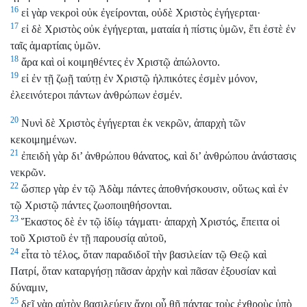
16
εἰ γὰρ νεκροὶ οὐκ ἐγείρονται, οὐδὲ Χριστὸς ἐγήγερται·
17
εἰ δὲ Χριστὸς οὐκ ἐγήγερται, ματαία ἡ πίστις ὑμῶν, ἔτι ἐστὲ ἐν
ταῖς ἁμαρτίαις ὑμῶν.
18
ἄρα καὶ οἱ κοιμηθέντες ἐν Χριστῷ ἀπώλοντο.
19
εἰ ἐν τῇ ζωῇ ταύτῃ ἐν Χριστῷ ἠλπικότες ἐσμὲν μόνον,
ἐλεεινότεροι πάντων ἀνθρώπων ἐσμέν.
20
Νυνὶ δὲ Χριστὸς ἐγήγερται ἐκ νεκρῶν, ἀπαρχὴ τῶν
κεκοιμημένων.
21
ἐπειδὴ γὰρ δι’ ἀνθρώπου θάνατος, καὶ δι’ ἀνθρώπου ἀνάστασις
νεκρῶν.
22
ὥσπερ γὰρ ἐν τῷ Ἀδὰμ πάντες ἀποθνήσκουσιν, οὕτως καὶ ἐν
τῷ Χριστῷ πάντες ζωοποιηθήσονται.
23
Ἕκαστος δὲ ἐν τῷ ἰδίῳ τάγματι· ἀπαρχὴ Χριστός, ἔπειτα οἱ
τοῦ Χριστοῦ ἐν τῇ παρουσίᾳ αὐτοῦ,
24
εἶτα τὸ τέλος, ὅταν παραδιδοῖ τὴν βασιλείαν τῷ Θεῷ καὶ
Πατρί, ὅταν καταργήσῃ πᾶσαν ἀρχὴν καὶ πᾶσαν ἐξουσίαν καὶ
δύναμιν,
25
δεῖ γὰρ αὐτὸν βασιλεύειν ἄχρι οὗ θῇ πάντας τοὺς ἐχθροὺς ὑπὸ