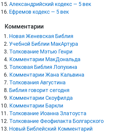
Александрийский кодекс — 5 век
Ефремов кодекс — 5 век
Комментарии
Новая Женевская Библия
Учебной Библии МакАртура
Толкование Мэтью Генри
Комментарии МакДональда
Толковая Библия Лопухина
Комментарии Жана Кальвина
Толкования Августина
Библия говорит сегодня
Комментарии Скоуфилда
Комментарии Баркли
Толкование Иоанна Златоуста
Толкование Феофилакта Болгарского
Новый Библейский Комментарий