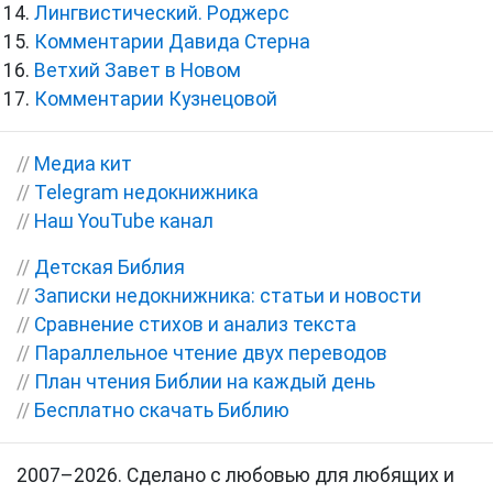
Лингвистический. Роджерс
Комментарии Давида Стерна
Ветхий Завет в Новом
Комментарии Кузнецовой
//
Медиа кит
//
Telegram недокнижника
//
Наш YouTube канал
//
Детская Библия
//
Записки недокнижника: статьи и новости
//
Сравнение стихов и анализ текста
//
Параллельное чтение двух переводов
//
План чтения Библии на каждый день
//
Бесплатно скачать Библию
2007–2026. Сделано с любовью для любящих и