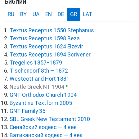
Библии
RU
BY
UA
EN
DE
GR
LAT
Textus Receptus 1550 Stephanus
Textus Receptus 1598 Beza
Textus Receptus 1624 Elzevir
Textus Receptus 1894 Scrivener
Tregelles 1857−1879
Tischendorf 8th — 1872
Westcott and Hort 1881
●
Nestle Greek NT 1904
GNT Orthodox Church 1904
Byzantine Textform 2005
GNT Family 35
SBL Greek New Testament 2010
Синайский кодекс — 4 век
Ватиканский кодекс — 4 век