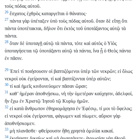
τοὺς πόδας αὐτοῦ.
26
ἔσχατος ἐχθρὸς καταργεῖται ὁ θάνατος·
27
πάντα γὰρ ὑπέταξεν ὑπὸ τοὺς πόδας αὐτοῦ. ὅταν δὲ εἴπῃ ὅτι
πάντα ὑποτέτακται, δῆλον ὅτι ἐκτὸς τοῦ ὑποτάξαντος αὐτῷ τὰ
πάντα.
28
ὅταν δὲ ὑποταγῇ αὐτῷ τὰ πάντα, τότε καὶ αὐτὸς ὁ Υἱὸς
ὑποταγήσεται τῷ ὑποτάξαντι αὐτῷ τὰ πάντα, ἵνα ᾖ ὁ Θεὸς πάντα
ἐν πᾶσιν.
29
Ἐπεὶ τί ποιήσουσιν οἱ βαπτιζόμενοι ὑπὲρ τῶν νεκρῶν; εἰ ὅλως
νεκροὶ οὐκ ἐγείρονται, τί καὶ βαπτίζονται ὑπὲρ αὐτῶν;
30
τί καὶ ἡμεῖς κινδυνεύομεν πᾶσαν ὥραν;
31
καθ’ ἡμέραν ἀποθνῄσκω, νὴ τὴν ὑμετέραν καύχησιν, ἀδελφοί,
ἣν ἔχω ἐν Χριστῷ Ἰησοῦ τῷ Κυρίῳ ἡμῶν.
32
εἰ κατὰ ἄνθρωπον ἐθηριομάχησα ἐν Ἐφέσῳ, τί μοι τὸ ὄφελος;
εἰ νεκροὶ οὐκ ἐγείρονται, φάγωμεν καὶ πίωμεν, αὔριον γὰρ
ἀποθνήσκομεν.
33
μὴ πλανᾶσθε· φθείρουσιν ἤθη χρηστὰ ὁμιλίαι κακαί.
34
ἐκνήψατε δικαίως καὶ μὴ ἁμαρτάνετε· ἀγνωσίαν γὰρ Θεοῦ