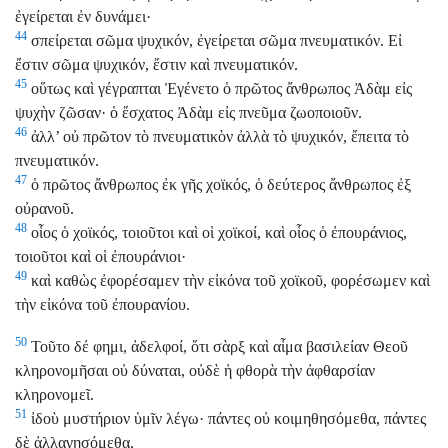
ἐγείρεται ἐν δυνάμει·
44
σπείρεται σῶμα ψυχικόν, ἐγείρεται σῶμα πνευματικόν. Εἰ
ἔστιν σῶμα ψυχικόν, ἔστιν καὶ πνευματικόν.
45
οὕτως καὶ γέγραπται Ἐγένετο ὁ πρῶτος ἄνθρωπος Ἀδὰμ εἰς
ψυχὴν ζῶσαν· ὁ ἔσχατος Ἀδὰμ εἰς πνεῦμα ζωοποιοῦν.
46
ἀλλ’ οὐ πρῶτον τὸ πνευματικὸν ἀλλὰ τὸ ψυχικόν, ἔπειτα τὸ
πνευματικόν.
47
ὁ πρῶτος ἄνθρωπος ἐκ γῆς χοϊκός, ὁ δεύτερος ἄνθρωπος ἐξ
οὐρανοῦ.
48
οἷος ὁ χοϊκός, τοιοῦτοι καὶ οἱ χοϊκοί, καὶ οἷος ὁ ἐπουράνιος,
τοιοῦτοι καὶ οἱ ἐπουράνιοι·
49
καὶ καθὼς ἐφορέσαμεν τὴν εἰκόνα τοῦ χοϊκοῦ, φορέσωμεν καὶ
τὴν εἰκόνα τοῦ ἐπουρανίου.
50
Τοῦτο δέ φημι, ἀδελφοί, ὅτι σὰρξ καὶ αἷμα βασιλείαν Θεοῦ
κληρονομῆσαι οὐ δύναται, οὐδὲ ἡ φθορὰ τὴν ἀφθαρσίαν
κληρονομεῖ.
51
ἰδοὺ μυστήριον ὑμῖν λέγω· πάντες οὐ κοιμηθησόμεθα, πάντες
δὲ ἀλλαγησόμεθα,