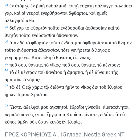
52
ἐν ἀτόμῳ, ἐν ῥιπῇ ὀφθαλμοῦ, ἐν τῇ ἐσχάτῃ σάλπιγγι· σαλπίσει
γάρ, καὶ οἱ νεκροὶ ἐγερθήσονται ἄφθαρτοι, καὶ ἡμεῖς
ἀλλαγησόμεθα.
53
δεῖ γὰρ τὸ φθαρτὸν τοῦτο ἐνδύσασθαι ἀφθαρσίαν καὶ τὸ
θνητὸν τοῦτο ἐνδύσασθαι ἀθανασίαν.
54
ὅταν δὲ τὸ φθαρτὸν τοῦτο ἐνδύσηται ἀφθαρσίαν καὶ τὸ θνητὸν
τοῦτο ἐνδύσηται ἀθανασίαν, τότε γενήσεται ὁ λόγος ὁ
γεγραμμένος Κατεπόθη ὁ θάνατος εἰς νῖκος.
55
ποῦ σου, θάνατε, τὸ νῖκος; ποῦ σου, θάνατε, τὸ κέντρον;
56
τὸ δὲ κέντρον τοῦ θανάτου ἡ ἁμαρτία, ἡ δὲ δύναμις τῆς
ἁμαρτίας ὁ νόμος·
57
τῷ δὲ Θεῷ χάρις τῷ διδόντι ἡμῖν τὸ νῖκος διὰ τοῦ Κυρίου
ἡμῶν Ἰησοῦ Χριστοῦ.
58
Ὥστε, ἀδελφοί μου ἀγαπητοί, ἑδραῖοι γίνεσθε, ἀμετακίνητοι,
περισσεύοντες ἐν τῷ ἔργῳ τοῦ Κυρίου πάντοτε, εἰδότες ὅτι ὁ
κόπος ὑμῶν οὐκ ἔστιν κενὸς ἐν Κυρίῳ.
ΠΡΟΣ ΚΟΡΙΝΘΙΟΥΣ Α΄, 15 глава. Nestle Greek NT