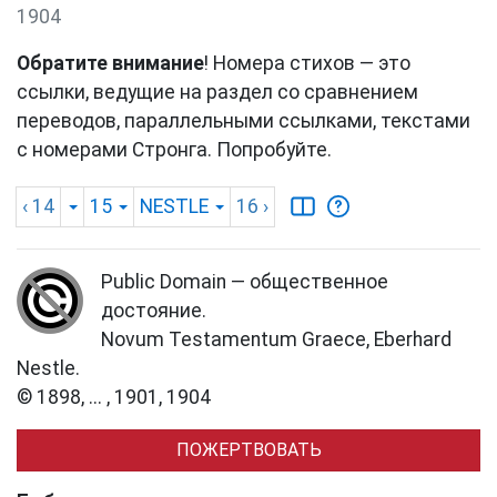
1904
Обратите внимание
! Номера стихов — это
ссылки, ведущие на раздел со сравнением
переводов, параллельными ссылками, текстами
с номерами Стронга. Попробуйте.
‹ 14
15
NESTLE
16
›
Public Domain — общественное
достояние.
Novum Testamentum Graece, Eberhard
Nestle.
© 1898, ... , 1901, 1904
ПОЖЕРТВОВАТЬ