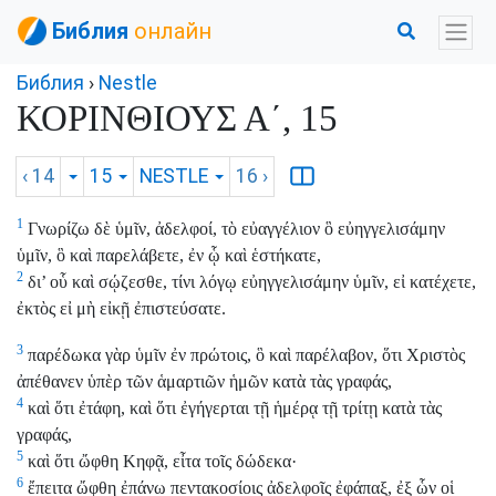
Библия
онлайн
Библия
›
Nestle
ΚΟΡΙΝΘΙΟΥΣ Α΄, 15
‹ 14
15
NESTLE
16
›
1
Γνωρίζω δὲ ὑμῖν, ἀδελφοί, τὸ εὐαγγέλιον ὃ εὐηγγελισάμην
ὑμῖν, ὃ καὶ παρελάβετε, ἐν ᾧ καὶ ἑστήκατε,
2
δι’ οὗ καὶ σῴζεσθε, τίνι λόγῳ εὐηγγελισάμην ὑμῖν, εἰ κατέχετε,
ἐκτὸς εἰ μὴ εἰκῇ ἐπιστεύσατε.
3
παρέδωκα γὰρ ὑμῖν ἐν πρώτοις, ὃ καὶ παρέλαβον, ὅτι Χριστὸς
ἀπέθανεν ὑπὲρ τῶν ἁμαρτιῶν ἡμῶν κατὰ τὰς γραφάς,
4
καὶ ὅτι ἐτάφη, καὶ ὅτι ἐγήγερται τῇ ἡμέρᾳ τῇ τρίτῃ κατὰ τὰς
γραφάς,
5
καὶ ὅτι ὤφθη Κηφᾷ, εἶτα τοῖς δώδεκα·
6
ἔπειτα ὤφθη ἐπάνω πεντακοσίοις ἀδελφοῖς ἐφάπαξ, ἐξ ὧν οἱ