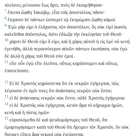
πλείονες μένουσιν ἕως ἄρτι, τινὲς δὲ ἐκοιμήθησαν·
7
ἔπειτα ὤφθη Ἰακώβῳ, εἶτα τοῖς ἀποστόλοις πᾶσιν·
8
ἔσχατον δὲ πάντων ὡσπερεὶ τῷ ἐκτρώματι ὤφθη κἀμοί.
9
Ἐγὼ γάρ εἰμι ὁ ἐλάχιστος τῶν ἀποστόλων, ὃς οὐκ εἰμὶ ἱκανὸς
καλεῖσθαι ἀπόστολος, διότι ἐδίωξα τὴν ἐκκλησίαν τοῦ Θεοῦ·
10
χάριτι δὲ Θεοῦ εἰμι ὅ εἰμι, καὶ ἡ χάρις αὐτοῦ ἡ εἰς ἐμὲ οὐ κενὴ
ἐγενήθη, ἀλλὰ περισσότερον αὐτῶν πάντων ἐκοπίασα, οὐκ ἐγὼ
δὲ ἀλλὰ ἡ χάρις τοῦ Θεοῦ σὺν ἐμοί.
11
εἴτε οὖν ἐγὼ εἴτε ἐκεῖνοι, οὕτως κηρύσσομεν καὶ οὕτως
ἐπιστεύσατε.
12
Εἰ δὲ Χριστὸς κηρύσσεται ὅτι ἐκ νεκρῶν ἐγήγερται, πῶς
λέγουσιν ἐν ὑμῖν τινες ὅτι ἀνάστασις νεκρῶν οὐκ ἔστιν;
13
εἰ δὲ ἀνάστασις νεκρῶν οὐκ ἔστιν, οὐδὲ Χριστὸς ἐγήγερται·
14
εἰ δὲ Χριστὸς οὐκ ἐγήγερται, κενὸν ἄρα τὸ κήρυγμα ἡμῶν,
κενὴ καὶ ἡ πίστις ὑμῶν·
15
εὑρισκόμεθα δὲ καὶ ψευδομάρτυρες τοῦ Θεοῦ, ὅτι
ἐμαρτυρήσαμεν κατὰ τοῦ Θεοῦ ὅτι ἤγειρεν τὸν Χριστόν, ὃν οὐκ
ἤγειρεν εἴπερ ἄρα νεκροὶ οὐκ ἐγείρονται.