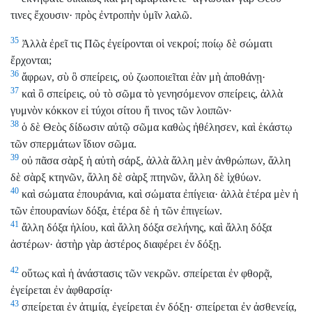
τινες ἔχουσιν· πρὸς ἐντροπὴν ὑμῖν λαλῶ.
35
Ἀλλὰ ἐρεῖ τις Πῶς ἐγείρονται οἱ νεκροί; ποίῳ δὲ σώματι
ἔρχονται;
36
ἄφρων, σὺ ὃ σπείρεις, οὐ ζωοποιεῖται ἐὰν μὴ ἀποθάνῃ·
37
καὶ ὃ σπείρεις, οὐ τὸ σῶμα τὸ γενησόμενον σπείρεις, ἀλλὰ
γυμνὸν κόκκον εἰ τύχοι σίτου ἤ τινος τῶν λοιπῶν·
38
ὁ δὲ Θεὸς δίδωσιν αὐτῷ σῶμα καθὼς ἠθέλησεν, καὶ ἑκάστῳ
τῶν σπερμάτων ἴδιον σῶμα.
39
οὐ πᾶσα σὰρξ ἡ αὐτὴ σάρξ, ἀλλὰ ἄλλη μὲν ἀνθρώπων, ἄλλη
δὲ σὰρξ κτηνῶν, ἄλλη δὲ σὰρξ πτηνῶν, ἄλλη δὲ ἰχθύων.
40
καὶ σώματα ἐπουράνια, καὶ σώματα ἐπίγεια· ἀλλὰ ἑτέρα μὲν ἡ
τῶν ἐπουρανίων δόξα, ἑτέρα δὲ ἡ τῶν ἐπιγείων.
41
ἄλλη δόξα ἡλίου, καὶ ἄλλη δόξα σελήνης, καὶ ἄλλη δόξα
ἀστέρων· ἀστὴρ γὰρ ἀστέρος διαφέρει ἐν δόξῃ.
42
οὕτως καὶ ἡ ἀνάστασις τῶν νεκρῶν. σπείρεται ἐν φθορᾷ,
ἐγείρεται ἐν ἀφθαρσίᾳ·
43
σπείρεται ἐν ἀτιμίᾳ, ἐγείρεται ἐν δόξῃ· σπείρεται ἐν ἀσθενείᾳ,