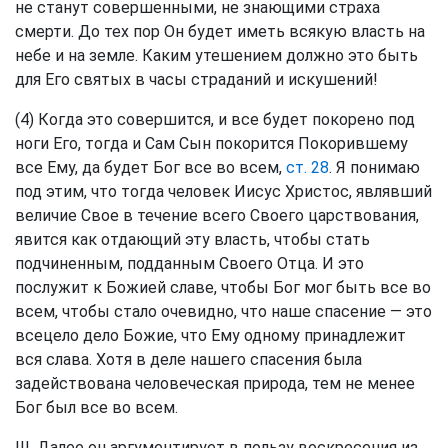
не станут совершенными, не знающими страха
смерти. До тех пор Он будет иметь всякую власть на
небе и на земле. Каким утешением должно это быть
для Его святых в часы страданий и искушений!
(4) Когда это совершится, и все будет покорено под
ноги Его, тогда и Сам Сын покорится Покорившему
все Ему, да будет Бог все во всем,
ст. 28
. Я понимаю
под этим, что тогда человек Иисус Христос, являвший
величие Свое в течение всего Своего царствования,
явится как отдающий эту власть, чтобы стать
подчиненным, подданным Своего Отца. И это
послужит к Божией славе, чтобы Бог мог быть все во
всем, чтобы стало очевидно, что наше спасение — это
всецело дело Божие, что Ему одному принадлежит
вся слава. Хотя в деле нашего спасения была
задействована человеческая природа, тем не менее
Бог был все во всем.
III. Далее он аргументирует в пользу воскресения из