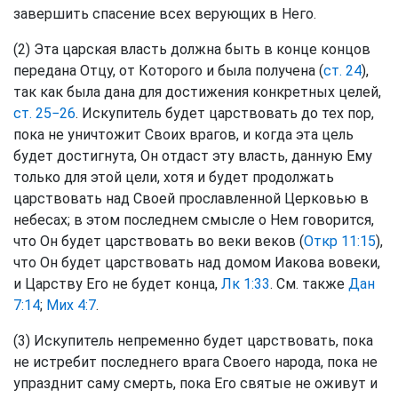
завершить спасение всех верующих в Него.
(2) Эта царская власть должна быть в конце концов
передана Отцу, от Которого и была получена (
ст. 24
),
так как была дана для достижения конкретных целей,
ст. 25−26
. Искупитель будет царствовать до тех пор,
пока не уничтожит Своих врагов, и когда эта цель
будет достигнута, Он отдаст эту власть, данную Ему
только для этой цели, хотя и будет продолжать
царствовать над Своей прославленной Церковью в
небесах; в этом последнем смысле о Нем говорится,
что Он будет царствовать во веки веков (
Откр 11:15
),
что Он будет царствовать над домом Иакова вовеки,
и Царству Его не будет конца,
Лк 1:33
. См. также
Дан
7:14
;
Мих 4:7
.
(3) Искупитель непременно будет царствовать, пока
не истребит последнего врага Своего народа, пока не
упразднит саму смерть, пока Его святые не оживут и