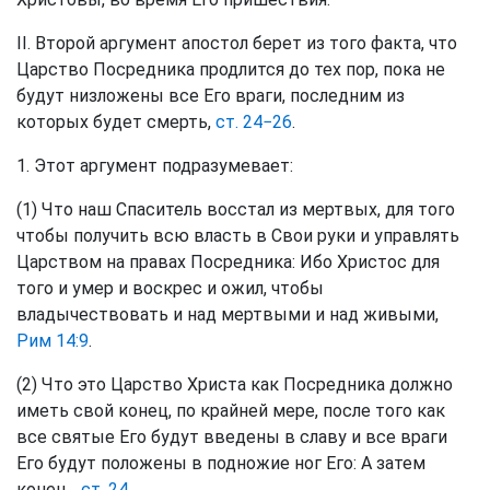
II. Второй аргумент апостол берет из того факта, что
Царство Посредника продлится до тех пор, пока не
будут низложены все Его враги, последним из
которых будет смерть,
ст. 24−26
.
1. Этот аргумент подразумевает:
(1) Что наш Спаситель восстал из мертвых, для того
чтобы получить всю власть в Свои руки и управлять
Царством на правах Посредника: Ибо Христос для
того и умер и воскрес и ожил, чтобы
владычествовать и над мертвыми и над живыми,
Рим 14:9
.
(2) Что это Царство Христа как Посредника должно
иметь свой конец, по крайней мере, после того как
все святые Его будут введены в славу и все враги
Его будут положены в подножие ног Его: А затем
конец..,
ст. 24
.