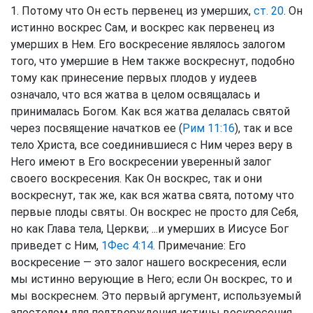
1. Потому что Он есть первенец из умерших,
ст. 20
. Он
истинно воскрес Сам, и воскрес как первенец из
умерших в Нем. Его воскресение являлось залогом
того, что умершие в Нем также воскреснут, подобно
тому как принесение первых плодов у иудеев
означало, что вся жатва в целом освящалась и
принималась Богом. Как вся жатва делалась святой
через посвящение начатков ее (
Рим 11:16
), так и все
тело Христа, все соединившиеся с Ним через веру в
Него имеют в Его воскресении уверенный залог
своего воскресения. Как Он воскрес, так и они
воскреснут, так же, как вся жатва свята, потому что
первые плоды святы. Он воскрес не просто для Себя,
но как Глава тела, Церкви; ...и умерших в Иисусе Бог
приведет с Ним,
1Фес 4:14
. Примечание: Его
воскресение — это залог нашего воскресения, если
мы истинно верующие в Него; если Он воскрес, то и
мы воскреснем. Это первый аргумент, используемый
апостолом для подтверждения истины воскресения,