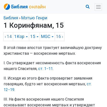
Библия
онлайн
Библия
›
Мэтью Генри
1 Коринфянам, 15
‹ 14
1Кор
15
MGC
16
›
В этой главе апостол трактует величайшую доктрину
христианства — воскресение мертвых.
I. Он утверждает несомненность факта воскресения
нашего Спасителя,
ст. 1−11
.
II. Исходя из этого факта опровергает заявления
говорящих, будто нет воскресения мертвых,
ст.
12−19
.
III. На факте воскресения нашего Спасителя
основывает воскресение мертвых и утверждает