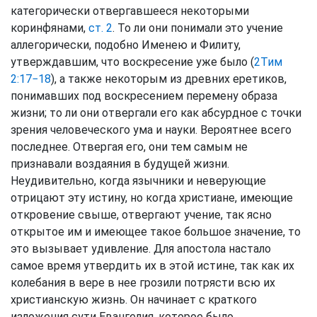
категорически отвергавшееся некоторыми
коринфянами,
ст. 2
. То ли они понимали это учение
аллегорически, подобно Именею и Филиту,
утверждавшим, что воскресение уже было (
2Тим
2:17−18
), а также некоторым из древних еретиков,
понимавших под воскресением перемену образа
жизни; то ли они отвергали его как абсурдное с точки
зрения человеческого ума и науки. Вероятнее всего
последнее. Отвергая его, они тем самым не
признавали воздаяния в будущей жизни.
Неудивительно, когда язычники и неверующие
отрицают эту истину, но когда христиане, имеющие
откровение свыше, отвергают учение, так ясно
открытое им и имеющее такое большое значение, то
это вызывает удивление. Для апостола настало
самое время утвердить их в этой истине, так как их
колебания в вере в нее грозили потрясти всю их
христианскую жизнь. Он начинает с краткого
изложения сути Евангелия, которое было