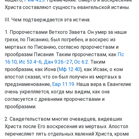
Христа составляют сущность евангельской истины.
III. Чем подтверждается эта истина:
1. Пророчествами Ветхого Завета. Он умер за наши
грехи, по Писанию; был погребен, и воскрес из
мертвых по Писанию, согласно пророчествам и
прообразам Писания. Таким пророчествам, как
Пс
16:10
;
Ис 53:4−6
;
Дан 9:26−27
;
Ос 6:2
. Таким
прообразам, как Иона (
Мф 12:40
), как Исаак, о ком
апостол сказал, что он был получен из мертвых в
предзнаменование,
Евр 11:19
. Наша вера в Евангелие
очень укрепляется, когда мы видим, как она
согласуется с древними пророчествами и
прообразами.
2. Свидетельством многих очевидцев, видевших
Христа после Его воскресения из мертвых. Апостол
перечисляет пять отдельных явлений Христа, кроме