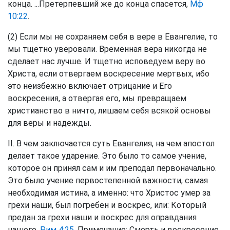
конца. ...Претерпевший же до конца спасется,
Мф
10:22
.
(2) Если мы не сохраняем себя в вере в Евангелие, то
мы тщетно уверовали. Временная вера никогда не
сделает нас лучше. И тщетно исповедуем веру во
Христа, если отвергаем воскресение мертвых, ибо
это неизбежно включает отрицание и Его
воскресения, а отвергая его, мы превращаем
христианство в ничто, лишаем себя всякой основы
для веры и надежды.
II. В чем заключается суть Евангелия, на чем апостол
делает такое ударение. Это было то самое учение,
которое он принял сам и им преподал первоначально.
Это было учение первостепенной важности, самая
необходимая истина, а именно: что Христос умер за
грехи наши, был погребен и воскрес, или: Который
предан за грехи наши и воскрес для оправдания
нашего,
Рим 4:25
. Примечание: Смерть и воскресение