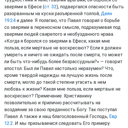
зверями в Ефесе (
ст. 32
), подвергался опасности быть
разорванным на куски разъяренной толпой,
Деян
19:24
и далее. Я полагаю, что Павел говорил о борьбе
со зверями в переносном смысле, подразумевая под
зверями людей свирепого и необузданного нрава.
«Когда я боролся со зверями в Ефесе, какая мне
польза, если мертвые не воскресают? Если я должен
умереть и ничего не ожидать после смерти, то может
ли быть что-нибудь более безрассудным?» — говорит
апостол. Был ли Павел настолько неразумен? Что,
кроме твердой надежды на лучшую жизнь после
смерти, могло до такой степени угасить в нем
любовь к жизни? Какая мне польза, если мертвые не
воскресают? Примечание: Христианину
позволительно и прилично рассчитывать на
воздаяние за свою преданность Богу. Так поступал
Павел. А также и наш благословенный Господь,
Евр
12:2
. И мы призываемся следовать Его примеру: