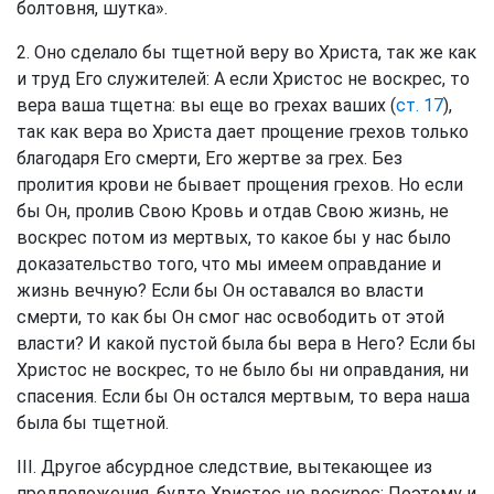
болтовня, шутка».
2. Оно сделало бы тщетной веру во Христа, так же как
и труд Его служителей: А если Христос не воскрес, то
вера ваша тщетна: вы еще во грехах ваших (
ст. 17
),
так как вера во Христа дает прощение грехов только
благодаря Его смерти, Его жертве за грех. Без
пролития крови не бывает прощения грехов. Но если
бы Он, пролив Свою Кровь и отдав Свою жизнь, не
воскрес потом из мертвых, то какое бы у нас было
доказательство того, что мы имеем оправдание и
жизнь вечную? Если бы Он оставался во власти
смерти, то как бы Он смог нас освободить от этой
власти? И какой пустой была бы вера в Него? Если бы
Христос не воскрес, то не было бы ни оправдания, ни
спасения. Если бы Он остался мертвым, то вера наша
была бы тщетной.
III. Другое абсурдное следствие, вытекающее из
предположения, будто Христос не воскрес: Поэтому и