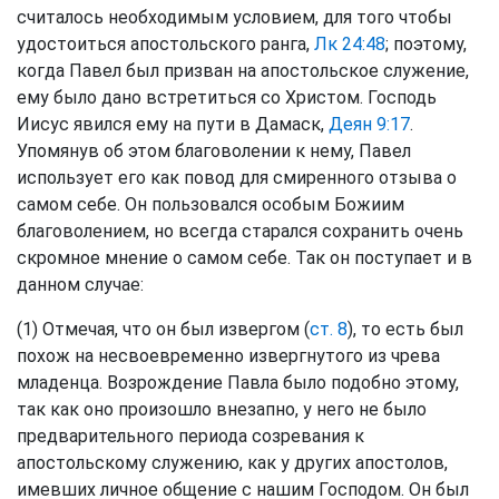
считалось необходимым условием, для того чтобы
удостоиться апостольского ранга,
Лк 24:48
; поэтому,
когда Павел был призван на апостольское служение,
ему было дано встретиться со Христом. Господь
Иисус явился ему на пути в Дамаск,
Деян 9:17
.
Упомянув об этом благоволении к нему, Павел
использует его как повод для смиренного отзыва о
самом себе. Он пользовался особым Божиим
благоволением, но всегда старался сохранить очень
скромное мнение о самом себе. Так он поступает и в
данном случае:
(1) Отмечая, что он был извергом (
ст. 8
), то есть был
похож на несвоевременно извергнутого из чрева
младенца. Возрождение Павла было подобно этому,
так как оно произошло внезапно, у него не было
предварительного периода созревания к
апостольскому служению, как у других апостолов,
имевших личное общение с нашим Господом. Он был