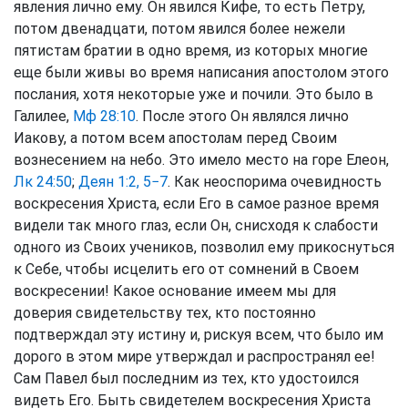
явления лично ему. Он явился Кифе, то есть Петру,
потом двенадцати, потом явился более нежели
пятистам братии в одно время, из которых многие
еще были живы во время написания апостолом этого
послания, хотя некоторые уже и почили. Это было в
Галилее,
Мф 28:10
. После этого Он являлся лично
Иакову, а потом всем апостолам перед Своим
вознесением на небо. Это имело место на горе Елеон,
Лк 24:50
;
Деян 1:2, 5−7
. Как неоспорима очевидность
воскресения Христа, если Его в самое разное время
видели так много глаз, если Он, снисходя к слабости
одного из Своих учеников, позволил ему прикоснуться
к Себе, чтобы исцелить его от сомнений в Своем
воскресении! Какое основание имеем мы для
доверия свидетельству тех, кто постоянно
подтверждал эту истину и, рискуя всем, что было им
дорого в этом мире утверждал и распространял ее!
Сам Павел был последним из тех, кто удостоился
видеть Его. Быть свидетелем воскресения Христа