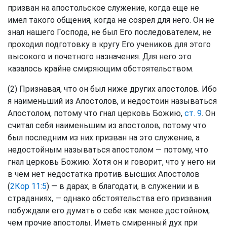
призван на апостольское служение, когда еще не
имел такого общения, когда не созрел для него. Он не
знал нашего Господа, не был Его последователем, не
проходил подготовку в кругу Его учеников для этого
высокого и почетного назначения. Для него это
казалось крайне смиряющим обстоятельством.
(2) Признавая, что он был ниже других апостолов. Ибо
я наименьший из Апостолов, и недостоин называться
Апостолом, потому что гнал церковь Божию,
ст. 9
. Он
считал себя наименьшим из апостолов, потому что
был последним из них призван на это служение, а
недостойным называться апостолом — потому, что
гнал церковь Божию. Хотя он и говорит, что у него ни
в чем нет недостатка против высших Апостолов
(
2Кор 11:5
) — в дарах, в благодати, в служении и в
страданиях, — однако обстоятельства его призвания
побуждали его думать о себе как менее достойном,
чем прочие апостолы. Иметь смиренный дух при