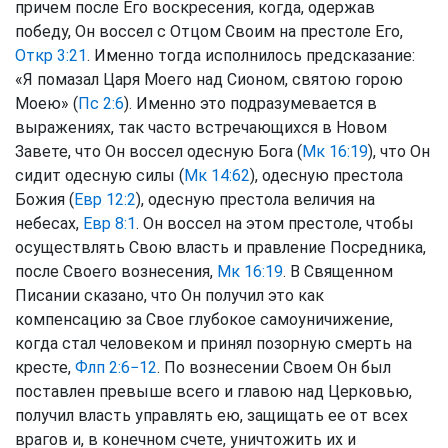
причем после Его воскресения, когда, одержав
победу, Он воссел с Отцом Своим на престоле Его,
Откр 3:21
. Именно тогда исполнилось предсказание:
«Я помазал Царя Моего над Сионом, святою горою
Моею» (
Пс 2:6
). Именно это подразумевается в
выражениях, так часто встречающихся в Новом
Завете, что Он воссел одесную Бога (
Мк 16:19
), что Он
сидит одесную силы (
Мк 14:62
), одесную престола
Божия (
Евр 12:2
), одесную престола величия на
небесах,
Евр 8:1
. Он воссел на этом престоле, чтобы
осуществлять Свою власть и правление Посредника,
после Своего вознесения,
Мк 16:19
. В Священном
Писании сказано, что Он получил это как
компенсацию за Свое глубокое самоуничижение,
когда стал человеком и принял позорную смерть на
кресте,
Флп 2:6−12
. По вознесении Своем Он был
поставлен превыше всего и главою над Церковью,
получил власть управлять ею, защищать ее от всех
врагов и, в конечном счете, уничтожить их и