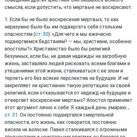
смысла, если допустить, что мертвые не воскресают.
1. Если бы не было воскресения мертвых, то как
неразумно было бы им подвергать себя стольким
опасностям (
ст. 30
): «Для чего и мы ежечасно
подвергаемся бедствиям? — мы, христиане, особенно
апостолы?» Христианство было бы религией
безумных, если бы, не давая надежды на загробную
жизнь, заставляло людей рисковать всеми благами и
утешениями этой жизни, сталкиваться с ее злом и
терпеть его без всяких перспектив на будущее. И не
закрепляет ли христианин такую репутацию за своей
религией, если отказывается от надежд на будущее и
отвергает воскресение мертвых? Апостол применяет
этот аргумент лично к себе: Я каждый день умираю..,
ст. 31
. Он постоянно подвергался смертельной
опасности, его жизнь, как говорится, постоянно
висела на волоске. Павел сталкивался с огромными
трудностями и неистовыми врагами; он боролся со