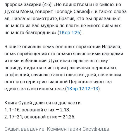
пророка Захарии (4:6): «Не воинством и не силою, но
Духом Моим, говорит Господь Саваоф», и также слова
ап. Павла: «Посмотрите, братия, кто вы призванные:
не много из вас мудрых по плоти, не много сильных,
не много благородных» (
1Кор 1:26
).
В книге описаны семь военных поражений Израиля,
семь порабощений его семью языческими народами
и семь избавлений. Духовная параллель этому
периоду видится в истории различных церковных
конфессий, начиная с апостольских дней, появления
сект и потери христианской Церковью чувства
единства в истинном теле (
1Кор 12:12−13
).
Книга Судей делится на две части:
1. 1−16; основной стих — 2:18.
2. 17−21; основной стих — 21:25.
Судьи, введение. Комментарии Скоуфилда