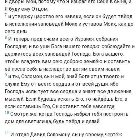
и дворы Мои, потому что Я избрал его Себе в сына, и
Я буду ему Отцом;
7
и утвержу царство его навеки, если он будет твёрд
в исполнении заповедей Моих и уставов Моих, как до
сего дня».
8
И теперь пред очами всего Израиля, собрания
Господня, и во уши Бога нашего
говорю
: соблюдайте и
держитесь всех заповедей Господа, Бога вашего,
чтобы владеть вам сею доброю землёю и оставить
её после себя в наследство детям своим навек;
9
и ты, Соломон, сын мой, знай Бога отца твоего и
служи Ему от всего сердца и от всей души, ибо
Господь испытует все сердца и знает все движения
мыслей. Если будешь искать Его, то найдёшь Его, а
если оставишь Его, Он оставит тебя навсегда.
10
Смотри же, когда Господь избрал тебя построить
дом для святилища, будь твёрд и делай.
11
И отдал Давид Соломону, сыну своему, чертёж