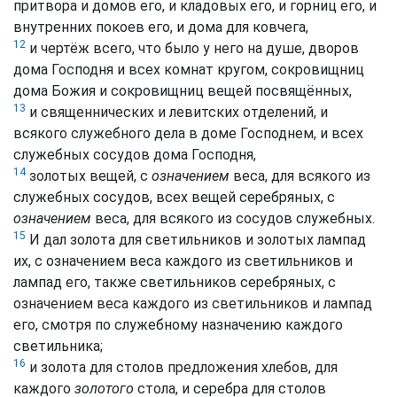
притвора и домов его, и кладовых его, и горниц его, и
внутренних покоев его, и дома для ковчега,
12
и чертёж всего, что было у него на душе, дворов
дома Господня и всех комнат кругом, сокровищниц
дома Божия и сокровищниц вещей посвящённых,
13
и священнических и левитских отделений, и
всякого служебного дела в доме Господнем, и всех
служебных сосудов дома Господня,
14
золотых вещей, с
означением
веса, для всякого из
служебных сосудов, всех вещей серебряных, с
означением
веса, для всякого из сосудов служебных.
15
И дал золота для светильников и золотых лампад
их, с означением веса каждого из светильников и
лампад его, также светильников серебряных, с
означением веса каждого из светильников и лампад
его, смотря по служебному назначению каждого
светильника;
16
и золота для столов предложения хлебов, для
каждого
золотого
стола, и серебра для столов