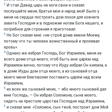
2
И стал Давид царь на ноги свои и сказал:
послушайте меня, братья мои и народ мой!
Было
у
меня на сердце построить дом покоя для ковчега
завета Господня и в подножие ногам Бога нашего, и
потребное
для строения я приготовил.
3
Но Бог сказал мне: «не строй дома имени Моему,
потому что ты человек воинственный и проливал
кровь».
4
Однако же избрал Господь, Бог Израилев, меня из
всего дома отца моего, чтоб быть
мне
царём над
Израилем вечно, потому что Иуду избрал Он князем, а
в доме Иуды дом отца моего, а из сыновей отца
моего меня благоволил поставить царём над всем
Израилем,
5
из всех же сыновей моих, — ибо много сыновей дал
мне Господь, — Он избрал Соломона, сына моего,
сидеть на престоле царства Господня над Израилем,
6
и сказал мне: «Соломон, сын твой, построит дом Мой