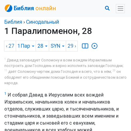
Библия
онлайн
Библия
›
Синодальный
1 Паралипоменон, 28
‹ 27
1Пар
28
SYN
29
›
1
Давид заповедует Соломону и всем вождям Израилевым
построить дом Господень и верно исполнять заповеди Господни;
11
20
даёт Соломону чертеж дома Господня и всего, что в нём;
он
ободряет его обещанием помощи Божией и сотрудничеством всего
народа.
1
И собрал Давид в Иерусалим всех вождей
Израильских, начальников колен и начальников
отделов, служивших царю, и тысяченачальников, и
стоначальников, и заведывавших всем имением и
стадами царя и сыновей его с евнухами,
военачальников и всех храбрых мужей.