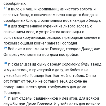
серебряных,
17
и вилок, и чаш и кропильниц из чистого золота, и
золотых блюд, с означением веса каждого блюда, и
серебряных блюд, с означением веса каждого блюда,
18
и для жертвенника курения из литого золота, с
означением веса, и устройства колесницы с
золотыми херувимами, распростирающими
крылья
и
покрывающими ковчег завета Господня.
19
Всё сие в письмени от Господа,
говорил Давид, как
Он вразумил меня на все дела постройки.
20
И сказал Давид сыну своему Соломону: будь твёрд
и мужествен, и приступай к делу, не бойся и не
ужасайся, ибо Господь Бог, Бог мой, с тобою; Он не
отступит от тебя и не оставит тебя, доколе не
совершишь всего дела, требуемого для дома
Господня.
21
И вот отделы священников и левитов, для всякой
службы при Доме Божием. И у тебя есть для всякого