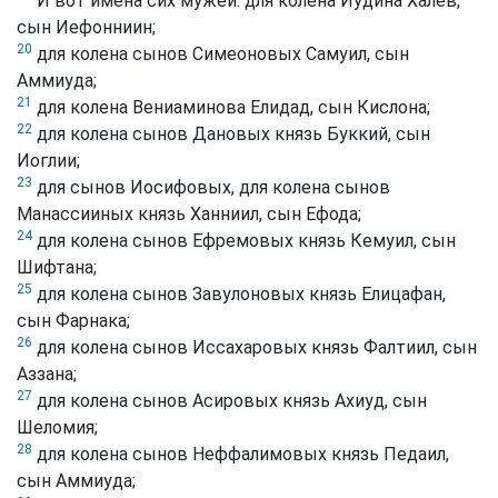
И вот имена сих мужей: для колена Иудина Халев,
сын Иефонниин;
20
для колена сынов Симеоновых Самуил, сын
Аммиуда;
21
для колена Вениаминова Елидад, сын Кислона;
22
для колена сынов Дановых князь Буккий, сын
Иоглии;
23
для сынов Иосифовых, для колена сынов
Манассииных князь Ханниил, сын Ефода;
24
для колена сынов Ефремовых князь Кемуил, сын
Шифтана;
25
для колена сынов Завулоновых князь Елицафан,
сын Фарнака;
26
для колена сынов Иссахаровых князь Фалтиил, сын
Аззана;
27
для колена сынов Асировых князь Ахиуд, сын
Шеломия;
28
для колена сынов Неффалимовых князь Педаил,
сын Аммиуда;