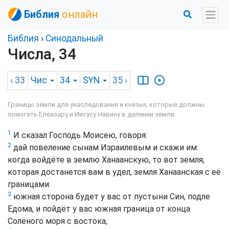
Библия
онлайн
Библия
›
Синодальный
Числа, 34
‹ 33
Чис
34
SYN
35
›
Границы земли для унаследования и князья, которые должны
помогать Елеазару и Иисусу Навину в делении земли.
1
И сказал Господь Моисею, говоря:
2
дай повеление сынам Израилевым и скажи им:
когда войдёте в землю Ханаанскую, то вот земля,
которая достанется вам в удел, земля Ханаанская с её
границами:
3
южная сторона будет у вас от пустыни Син, подле
Едома, и пойдёт у вас южная граница от конца
Солёного моря с востока,