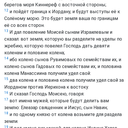
берегов моря Киннереф с восточной стороны;
12
и пойдёт граница к Иордану, и будут выступы её к
Солёному морю. Это будет земля ваша по границам
её со всех сторон.
13
И дал повеление Моисей сынам Израилевым и
сказал: вот земля, которую вы разделите на уделы по
жребию, которую повелел Господь дать девяти
коленам и половине колена;
14
ибо колено сынов Рувимовых по семействам их, и
колено сынов Гадовых по семействам их, и половина
колена Манассиина получили удел свой:
15
два колена и половина колена получили удел свой за
Иорданом против Иерихона к востоку.
16
И сказал Господь Моисею, говоря:
17
вот имена мужей, которые будут делить вам
землю: Елеазар священник и Иисус, сын Навин;
18
и по одному князю от колена возьмите для раздела
земли.
19