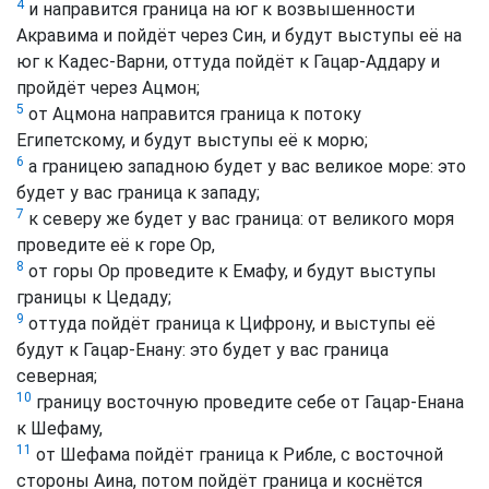
4
и направится граница на юг к возвышенности
Акравима и пойдёт через Син, и будут выступы её на
юг к Кадес-Варни, оттуда пойдёт к Гацар-Аддару и
пройдёт через Ацмон;
5
от Ацмона направится граница к потоку
Египетскому, и будут выступы её к морю;
6
а границею западною будет у вас великое море: это
будет у вас граница к западу;
7
к северу же будет у вас граница: от великого моря
проведите её к горе Ор,
8
от горы Ор проведите к Емафу, и будут выступы
границы к Цедаду;
9
оттуда пойдёт граница к Цифрону, и выступы её
будут к Гацар-Енану: это будет у вас граница
северная;
10
границу восточную проведите себе от Гацар-Енана
к Шефаму,
11
от Шефама пойдёт граница к Рибле, с восточной
стороны Аина, потом пойдёт граница и коснётся