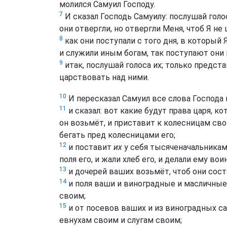
молился Самуил Господу.
7
И сказал Господь Самуилу: послушай голос
они отвергли, но отвергли Меня, чтоб Я не
8
как они поступали с того дня, в который Я
и служили иным богам, так поступают они 
9
итак, послушай голоса их; только предст
царствовать над ними.
10
И пересказал Самуил все слова Господа н
11
и сказал: вот какие будут права царя, 
он возьмёт, и приставит к колесницам сво
бегать пред колесницами его;
12
и поставит
их
у себя тысяченачальникам
поля его, и жали хлеб его, и делали ему в
13
и дочерей ваших возьмёт, чтоб они сост
14
и поля ваши и виноградные и масличные
своим;
15
и от посевов ваших и из виноградных с
евнухам своим и слугам своим;