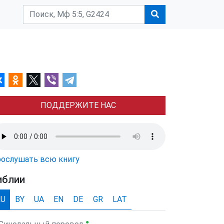
ПОДДЕРЖИТЕ НАС
ослушать всю книгу
иблии
RU
BY
UA
EN
DE
GR
LAT
●