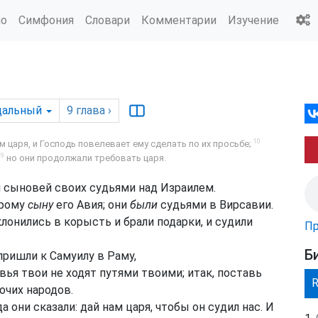
ио
Симфония
Словари
Комментарии
Изучение
дальный
9
глава
›
10
 царя, и Господь повелевает ему сделать по их просьбе;
19
но они продолжали требовать царя.
л сыновей своих судьями над Израилем.
орому
сыну
его Авия; они
были
судьями в Вирсавии.
клонились в корысть и брали подарки, и судили
Пр
Б
пришли к Самуилу в Раму,
овья твои не ходят путями твоими; итак, поставь
рочих народов.
 они сказали: дай нам царя, чтобы он судил нас. И