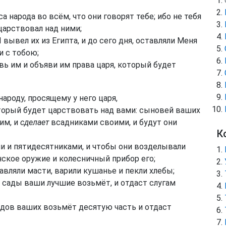
а народа во всём, что они говорят тебе; ибо не тебя
 царствовал над ними;
 вывел их из Египта, и до сего дня, оставляли Меня
и с тобою;
авь им и объяви им права царя, который будет
ароду, просящему у него царя,
который будет царствовать над вами: сыновей ваших
им, и
сделает
всадниками своими, и будут они
К
и и пятидесятниками, и чтобы они возделывали
оинское оружие и колесничный прибор его;
авляли масти, варили кушанье и пекли хлебы;
 сады ваши лучшие возьмёт, и отдаст слугам
адов ваших возьмёт десятую часть и отдаст