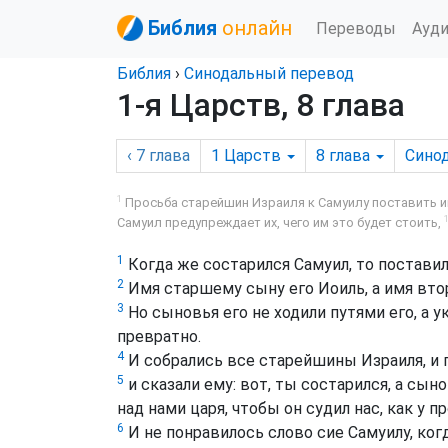
Библия
онлайн
Переводы
Ауд
Библия
›
Синодальный перевод
1-я Царств, 8 глава
‹ 7
глава
1 Царств
8
глава
Сино
1
Просьба старейшин Израиля к Самуилу поставить им
Самуил предупреждает их, чего им это будет стоить,
1
Когда же состарился Самуил, то постави
2
Имя старшему сыну его Иоиль, а имя вт
3
Но сыновья его не ходили путями его, а у
превратно.
4
И собрались все старейшины Израиля, и 
5
и сказали ему: вот, ты состарился, а сын
над нами царя, чтобы он судил нас, как у п
6
И не понравилось слово сие Самуилу, когда