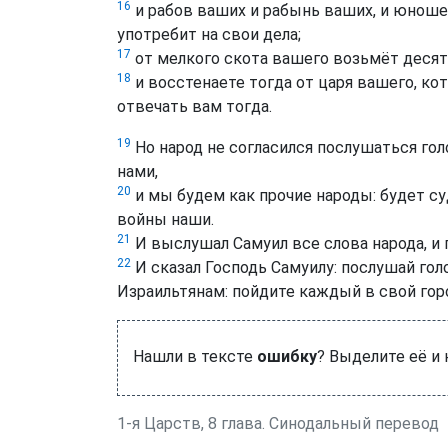
16
и рабов ваших и рабынь ваших, и юноше
употребит на свои дела;
17
от мелкого скота вашего возьмёт десяту
18
и восстенаете тогда от царя вашего, кот
отвечать вам тогда.
19
Но народ не согласился послушаться голо
нами,
20
и мы будем как прочие народы: будет суд
войны наши.
21
И выслушал Самуил все слова народа, и п
22
И сказал Господь Самуилу: послушай голо
Израильтянам: пойдите каждый в свой гор
Нашли в тексте
ошибку
? Выделите её и
1-я Царств, 8 глава. Синодальный перевод