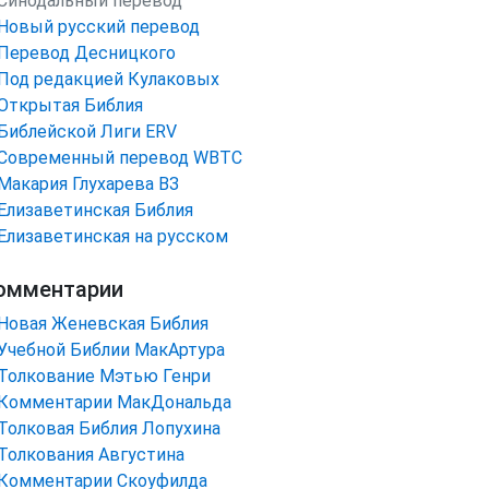
Синодальный перевод
Новый русский перевод
Перевод Десницкого
Под редакцией Кулаковых
Открытая Библия
Библейской Лиги ERV
Cовременный перевод WBTC
Макария Глухарева ВЗ
Елизаветинская Библия
Елизаветинская на русском
омментарии
Новая Женевская Библия
Учебной Библии МакАртура
Толкование Мэтью Генри
Комментарии МакДональда
Толковая Библия Лопухина
Толкования Августина
Комментарии Скоуфилда