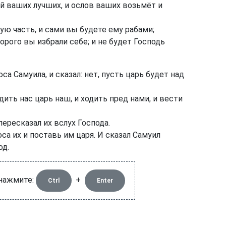
й ваших лучших, и ослов ваших возьмёт и
ю часть, и сами вы будете ему рабами;
орого вы избрали себе; и не будет Господь
са Самуила, и сказал: нет, пусть царь будет над
ить нас царь наш, и ходить пред нами, и вести
ересказал их вслух Господа.
са их и поставь им царя. И сказал Самуил
од.
 нажмите:
+
Ctrl
Enter