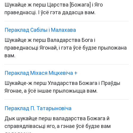
Шукайце ж перш Царства [Божага] і Яго
праведнасці. І ўсё гэта дадасца вам.
Пераклад Сабілы і Малахава
Шукайце ж перш Валадарства Бога і
праведнасьці Ягонай, і гэта ўсё будзе прыложана
вам.
Пераклад Міхася Міцкевіча
+
Шукайце-ж перш Уладарства Божага і Праўды
Ягонае, а ўсё іншае прыложыцца вам.
Пераклад П. Татарыновіча
Дык шукайце перш валадарства Божага й
справядлівасьці яго, а гэнае ўсё будзе вам