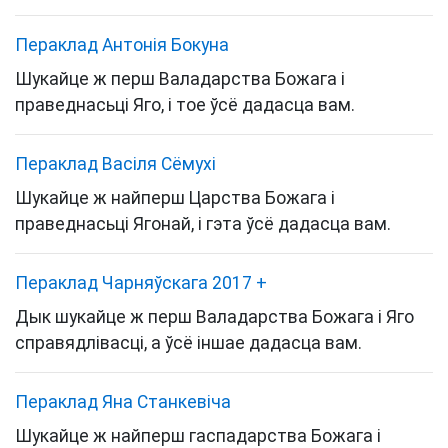
Пераклад Антонія Бокуна
Шукайце ж перш Валадарства Божага і
праведнасьці Яго, і тое ўсё дадасца вам.
Пераклад Васіля Сёмухі
Шукайце ж найперш Царства Божага і
праведнасьці Ягонай, і гэта ўсё дадасца вам.
Пераклад Чарняўскага 2017
+
Дык шукайце ж перш Валадарства Божага і Яго
справядлівасці, а ўсё іншае дадасца вам.
Пераклад Яна Станкевіча
Шукайце ж найперш гаспадарства Божага і