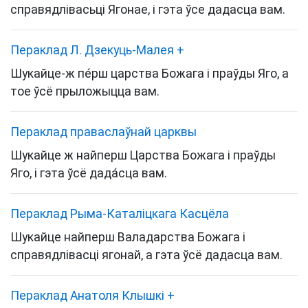
справядлівасьці Ягонае, і гэта ўсе дадасца вам.
Пераклад Л. Дзекуць-Малея
+
Шукайце-ж пе́рш царства Божага і праўды Яго, а
тое ўсё прыложыцца вам.
Пераклад праваслаўнай царквы
Шукайце ж найперш Царства Божага і праўды
Яго, і гэта ўсё дада́сца вам.
Пераклад Рыма-Каталіцкага Касцёла
Шукайце найперш Валадарства Божага і
справядлівасці ягонай, а гэта ўсё дадасца вам.
Пераклад Анатоля Клышкi
+