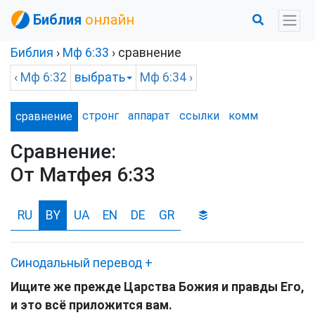
Библия
онлайн
Библия
›
Мф
6:33
› сравнение
‹
Мф
6:32
выбрать
Мф
6:34 ›
стронг
аппарат
ссылки
комм
сравнение
Сравнение:
От Матфея 6:33
RU
BY
UA
EN
DE
GR
Синодальный перевод
+
Ищите же прежде Царства Божия и правды Его,
и это всё приложится вам.