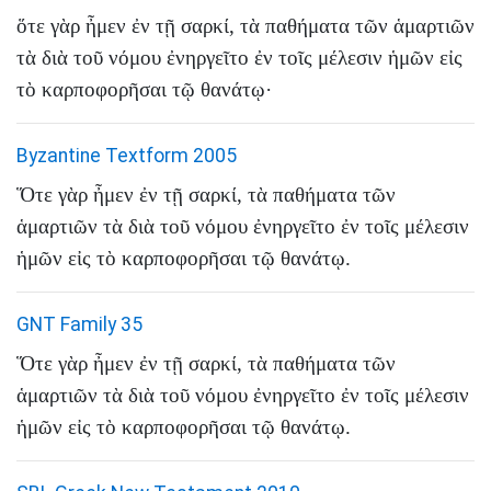
ὅτε
γὰρ
ἦμεν
ἐν
τῇ
σαρκί
,
τὰ
παθήματα
τῶν
ἁμαρτιῶν
τὰ
διὰ
τοῦ
νόμου
ἐνηργεῖτο
ἐν
τοῖς
μέλεσιν
ἡμῶν
εἰς
τὸ
καρποφορῆσαι
τῷ
θανάτῳ
·
Byzantine Textform 2005
Ὅτε
γὰρ
ἦμεν
ἐν
τῇ
σαρκί
,
τὰ
παθήματα
τῶν
ἁμαρτιῶν
τὰ
διὰ
τοῦ
νόμου
ἐνηργεῖτο
ἐν
τοῖς
μέλεσιν
ἡμῶν
εἰς
τὸ
καρποφορῆσαι
τῷ
θανάτῳ
.
GNT Family 35
Ὅτε
γὰρ
ἦμεν
ἐν
τῇ
σαρκί
,
τὰ
παθήματα
τῶν
ἁμαρτιῶν
τὰ
διὰ
τοῦ
νόμου
ἐνηργεῖτο
ἐν
τοῖς
μέλεσιν
ἡμῶν
εἰς
τὸ
καρποφορῆσαι
τῷ
θανάτῳ
.