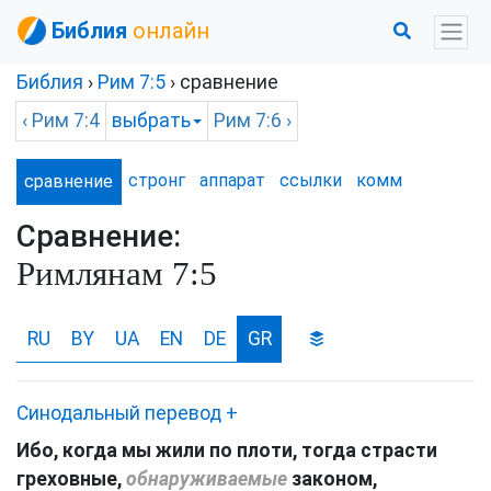
Библия
онлайн
Библия
›
Рим
7:5
› сравнение
‹
Рим
7:4
выбрать
Рим
7:6 ›
стронг
аппарат
ссылки
комм
сравнение
Сравнение:
Римлянам
7:5
RU
BY
UA
EN
DE
GR
Синодальный перевод
+
Ибо
,
когда
мы
жили
по
плоти
,
тогда
страсти
греховные
,
обнаруживаемые
законом
,