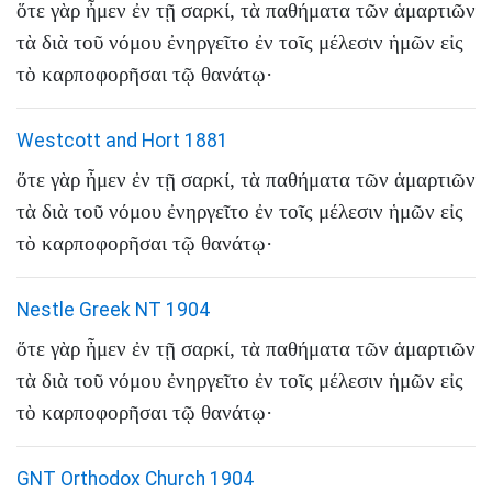
ὅτε
γὰρ
ἦμεν
ἐν
τῇ
σαρκί
,
τὰ
παθήματα
τῶν
ἁμαρτιῶν
τὰ
διὰ
τοῦ
νόμου
ἐνηργεῖτο
ἐν
τοῖς
μέλεσιν
ἡμῶν
εἰς
τὸ
καρποφορῆσαι
τῷ
θανάτῳ
·
Westcott and Hort 1881
ὅτε
γὰρ
ἦμεν
ἐν
τῇ
σαρκί
,
τὰ
παθήματα
τῶν
ἁμαρτιῶν
τὰ
διὰ
τοῦ
νόμου
ἐνηργεῖτο
ἐν
τοῖς
μέλεσιν
ἡμῶν
εἰς
τὸ
καρποφορῆσαι
τῷ
θανάτῳ
·
Nestle Greek NT 1904
ὅτε
γὰρ
ἦμεν
ἐν
τῇ
σαρκί
,
τὰ
παθήματα
τῶν
ἁμαρτιῶν
τὰ
διὰ
τοῦ
νόμου
ἐνηργεῖτο
ἐν
τοῖς
μέλεσιν
ἡμῶν
εἰς
τὸ
καρποφορῆσαι
τῷ
θανάτῳ
·
GNT Orthodox Church 1904