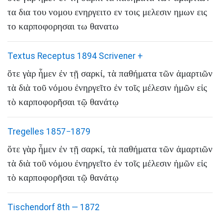
τα
δια
του
νομου
ενηργειτο
εν
τοις
μελεσιν
ημων
εις
το
καρποφορησαι
τω
θανατω
Textus Receptus 1894 Scrivener
+
ὅτε
γὰρ
ἦμεν
ἐν
τῇ
σαρκί
,
τὰ
παθήματα
τῶν
ἁμαρτιῶν
τὰ
διὰ
τοῦ
νόμου
ἐνηργεῖτο
ἐν
τοῖς
μέλεσιν
ἡμῶν
εἰς
τὸ
καρποφορῆσαι
τῷ
θανάτῳ
Tregelles 1857−1879
ὅτε
γὰρ
ἦμεν
ἐν
τῇ
σαρκί
,
τὰ
παθήματα
τῶν
ἁμαρτιῶν
τὰ
διὰ
τοῦ
νόμου
ἐνηργεῖτο
ἐν
τοῖς
μέλεσιν
ἡμῶν
εἰς
τὸ
καρποφορῆσαι
τῷ
θανάτῳ
Tischendorf 8th — 1872