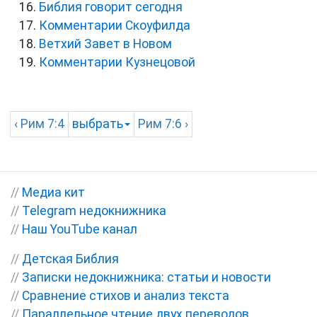
Библия говорит сегодня
Комментарии Скоуфилда
Ветхий Завет в Новом
Комментарии Кузнецовой
‹
Рим
7:4
выбрать
Рим
7:6 ›
//
Медиа кит
//
Telegram недокнижника
//
Наш YouTube канал
//
Детская Библия
//
Записки недокнижника: статьи и новости
//
Сравнение стихов и анализ текста
//
Параллельное чтение двух переводов