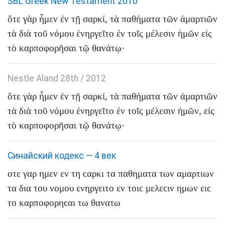
SBL Greek New Testament 2010
ὅτε
γὰρ
ἦμεν
ἐν
τῇ
σαρκί
,
τὰ
παθήματα
τῶν
ἁμαρτιῶν
τὰ
διὰ
τοῦ
νόμου
ἐνηργεῖτο
ἐν
τοῖς
μέλεσιν
ἡμῶν
εἰς
τὸ
καρποφορῆσαι
τῷ
θανάτῳ
·
Nestle Aland 28th / 2012
ὅτε
γὰρ
ἦμεν
ἐν
τῇ
σαρκί
,
τὰ
παθήματα
τῶν
ἁμαρτιῶν
τὰ
διὰ
τοῦ
νόμου
ἐνηργεῖτο
ἐν
τοῖς
μέλεσιν
ἡμῶν
,
εἰς
τὸ
καρποφορῆσαι
τῷ
θανάτῳ
·
Синайский кодекс — 4 век
οτε
γαρ
ημεν
εν
τη
ϲαρκι
τα
παθηματα
των
αμαρτιων
τα
δια
του
νομου
ενηργειτο
εν
τοιϲ
μελεϲιν
ημων
ειϲ
το
καρποφορηϲαι
τω
θανατω