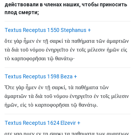
действовали
в
членах
наших
,
чтобы
приносить
плод
смерти
;
Textus Receptus 1550 Stephanus
+
ὅτε
γὰρ
ἦμεν
ἐν
τῇ
σαρκί
τὰ
παθήματα
τῶν
ἁμαρτιῶν
τὰ
διὰ
τοῦ
νόμου
ἐνηργεῖτο
ἐν
τοῖς
μέλεσιν
ἡμῶν
εἰς
τὸ
καρποφορῆσαι
τῷ
θανάτῳ
·
Textus Receptus 1598 Beza
+
Ὅτε
γὰρ
ἦμεν
ἐν
τῇ
σαρκί
,
τὰ
παθήματα
τῶν
ἁμαρτιῶν
τὰ
διὰ
τοῦ
νόμου
ἐνηργεῖτο
ἐν
τοῖς
μέλεσιν
ἡμῶν
,
εἰς
τὸ
καρποφορῆσαι
τῷ
θανάτῳ
.
Textus Receptus 1624 Elzevir
+
οτε
γαρ
ημεν
εν
τη
σαρκι
τα
παθηματα
των
αμαρτιων