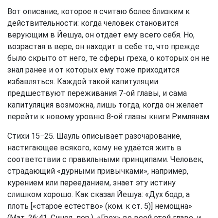
Вот описание, которое я считаю более близким к
действительности: когда человек становится
верующим в Йешуа, он отдаёт ему всего себя. Но,
возрастая в вере, он находит в себе то, что прежде
было скрыто от него, те сферы греха, о которых он не
знал ранее и от которых ему тоже приходится
избавляться. Каждой такой капитуляции
предшествуют переживания 7-ой главы, и сама
капитуляция возможна, лишь тогда, когда он желает
перейти к новому уровню 8-ой главы книги Римлянам.
Стихи 15−25. Шауль описывает разочарование,
настигающее всякого, кому не удаётся жить в
соответствии с правильными принципами. Человек,
страдающий «дурными привычками», например,
курением или перееданием, знает эту истину
слишком хорошо. Как сказал Йешуа: «Дух бодр, а
плоть [«старое естество» (ком. к ст. 5)] немощна»
(Мат. 26:41. Синод. пер.). «Грех» во всей этой главе, и