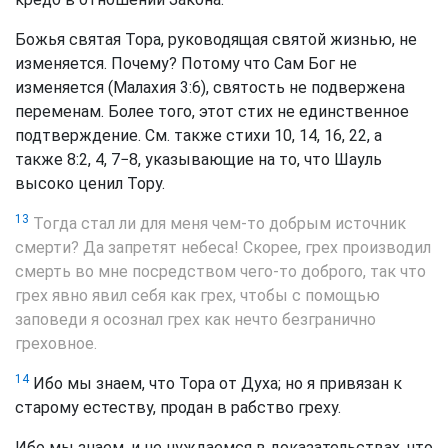
Божья святая Тора, руководящая святой жизнью, не
изменяется. Почему? Потому что Сам Бог не
изменяется (Малахия 3:6), святость не подвержена
переменам. Более того, этот стих не единственное
подтверждение. См. также стихи 10, 14, 16, 22, а
также 8:2, 4, 7−8, указывающие на то, что Шауль
высоко ценил Тору.
13
Тогда стал ли для меня чем-то добрым источник
смерти? Да запретят небеса! Скорее, грех производил
смерть во мне посредством чего-то доброго, так что
грех явно явил себя как грех, чтобы с помощью
заповеди я осознал грех как нечто безгранично
греховное.
14
Ибо мы знаем, что Тора от Духа; но я привязан к
старому естеству, продан в рабство греху.
Ибо мы знаем, и не нуждаемся в доказательствах, что