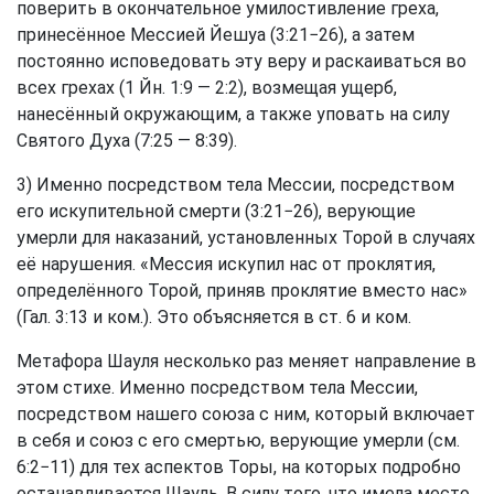
поверить в окончательное умилостивление греха,
принесённое Мессией Йешуа (3:21−26), а затем
постоянно исповедовать эту веру и раскаиваться во
всех грехах (1 Йн. 1:9 — 2:2), возмещая ущерб,
нанесённый окружающим, а также уповать на силу
Святого Духа (7:25 — 8:39).
3) Именно посредством тела Мессии, посредством
его искупительной смерти (3:21−26), верующие
умерли для наказаний, установленных Торой в случаях
её нарушения. «Мессия искупил нас от проклятия,
определённого Торой, приняв проклятие вместо нас»
(Гал. 3:13 и ком.). Это объясняется в ст. 6 и ком.
Метафора Шауля несколько раз меняет направление в
этом стихе. Именно посредством тела Мессии,
посредством нашего союза с ним, который включает
в себя и союз с его смертью, верующие умерли (см.
6:2−11) для тех аспектов Торы, на которых подробно
останавливается Шауль. В силу того, что имела место