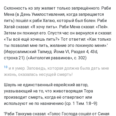
Склонность ко злу желает только запрещённого. Раби
Мена (в День Умилостивления, когда запрещается
пить) пошёл к раби Хагаю, который был болен. Раби
Хагай сказал: «Я хочу пить». Раби Мена сказал: «Пей».
Затем он покинул его. Спустя час он вернулся и сказал:
«Ты всё ещё хочешь пить?» Тот ответил: «Как только
ты позволил мне пить, желание это покинуло меня».'
(Иерусалимский Талмуд. Йома VI, Раздел 4, 43d,
строка 21). («Антология раввинов», с. 302)
10
и я умер. Заповедь, которая должна была дать мне
жизнь, оказалась несущей смерть!
Шауль не единственный еврейский автор,
указывающий на то, что животворящая Тора
производит смерть, когда её отвергают или
используют не по назначению (ср. 1 Тим. 1:8−9):
'Раби Танхума сказал: «Голос Господа сошёл от Синая