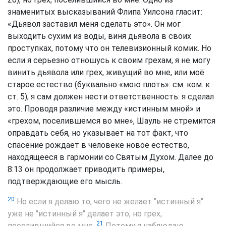
знаменитых высказываний Флипа Уилсона гласит:
«Дьявол заставил меня сделать это». Он мог
выходить сухим из воды, виня дьявола в своих
проступках, потому что он телевизионный комик. Но
если я серьезно отношусь к своим грехам, я не могу
винить дьявола или грех, живущий во мне, или моё
старое естество (буквально «мою плоть»: см. ком. к
ст. 5); я сам должен нести ответственность: я сделал
это. Проводя различие между «истинным мной» и
«грехом, поселившемся во мне», Шауль не стремится
оправдать себя, но указывает на тот факт, что
спасение рождает в человеке новое естество,
находящееся в гармонии со Святым Духом. Далее до
8:13 он продолжает приводить примеры,
подтверждающие его мысль.
20
Но если я делаю то, чего не желает "истинный я"
уже не "истинный я" делает это, но грех,
21
поселившийся во мне.
Потому я наблюдаю