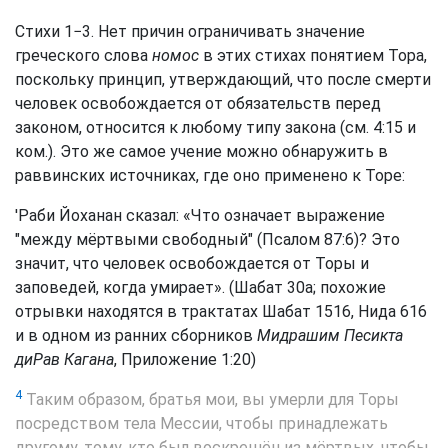
Стихи 1−3. Нет причин ограничивать значение
греческого слова
номос
в этих стихах понятием Тора,
поскольку принцип, утверждающий, что после смерти
человек освобождается от обязательств перед
законом, относится к любому типу закона (см. 4:15 и
ком.). Это же самое учение можно обнаружить в
раввинских источниках, где оно применено к Торе:
'Раби Йоханан сказал: «Что означает выражение
"между мёртвыми свободный" (Псалом 87:6)? Это
значит, что человек освобождается от Торы и
заповедей, когда умирает». (Шабат 30а; похожие
отрывки находятся в трактатах Шабат 1516, Нида 616
и в одном из ранних сборников
Мидрашим Песикта
диРав Кагана
, Приложение 1:20)
4
Таким образом, братья мои, вы умерли для Торы
посредством тела Мессии, чтобы принадлежать
другому, тому, кто был воскрешён из мёртвых, чтобы