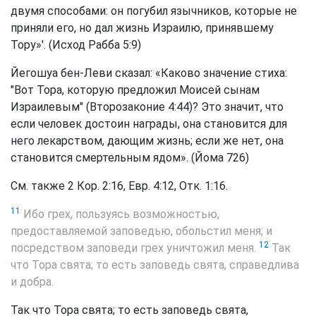
двумя способами: он погубил язычников, которые не
приняли его, но дал жизнь Израилю, принявшему
Тору»'. (Исход Рабба 5:9)
Йегошуа бен-Леви сказал: «Каково значение стиха:
"Вот Тора, которую предложил Моисей сынам
Израилевым" (Второзаконие 4:44)? Это значит, что
если человек достоин награды, она становится для
него лекарством, дающим жизнь; если же нет, она
становится смертельным ядом». (Йома 726)
См. также 2 Кор. 2:16, Евр. 4:12, Отк. 1:16.
11
Ибо грех, пользуясь возможностью,
предоставляемой заповедью, обольстил меня; и
12
посредством заповеди грех уничтожил меня.
Так
что Тора свята; то есть заповедь свята, справедлива
и добра.
Так что Тора свята; то есть заповедь свята,