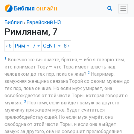
Библия
онлайн
Библия
›
Еврейский НЗ
Римлянам, 7
‹ 6
Рим
7
CENT
8
›
1
Конечно же вы знаете, братья, — ибо я говорю тем,
кто понимает Тору — что Тора имеет власть над
2
человеком до тех пор, пока он жив?
Например,
замужняя женщина связана Торой со своим мужем до
тех пор, пока он жив. Но если муж умирает, она
освобождается от той части Торы, которая говорит о
3
мужьях.
Поэтому, если выйдет замуж за другого
мужчину при живом муже, будет считаться
прелюбодействующей. Но если муж умрёт, она
свободна от этой части Торы, и если она выйдет
замуж за другого, она не совершит прелюбодеяния.