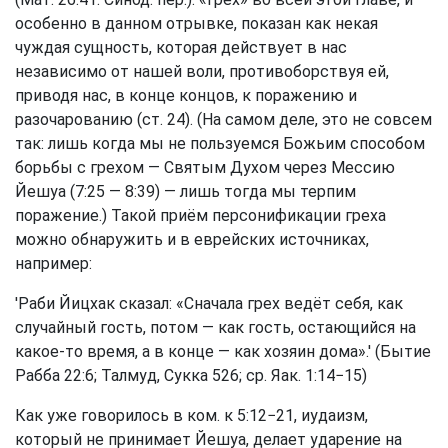
особенно в данном отрывке, показан как некая
чуждая сущность, которая действует в нас
независимо от нашей воли, противоборствуя ей,
приводя нас, в конце концов, к поражению и
разочарованию (ст. 24). (На самом деле, это не совсем
так: лишь когда мы не пользуемся Божьим способом
борьбы с грехом — Святым Духом через Мессию
Йешуа (7:25 — 8:39) — лишь тогда мы терпим
поражение.) Такой приём персонификации греха
можно обнаружить и в еврейских источниках,
например:
'Раби Йицхак сказал: «Сначала грех ведёт себя, как
случайный гость, потом — как гость, остающийся на
какое-то время, а в конце — как хозяин дома».' (Бытие
Рабба 22:6; Талмуд, Сукка 526; ср. Яак. 1:14−15)
Как уже говорилось в ком. к 5:12−21, иудаизм,
который не принимает Йешуа, делает ударение на