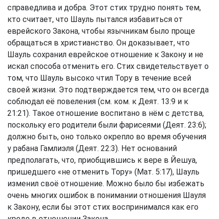
справедлива и добра. Этот стих трудно понять тем,
кто считает, что Шауль пытался избавиться от
еврейского Закона, чтобы язычникам было проще
обращаться в христианство. Он доказывает, что
Шауль сохранил еврейское отношение к Закону и не
искал способа отменить его. Стих свидетельствует о
том, что Шауль высоко чтил Тору в течение всей
своей жизни. Это подтверждается тем, что он всегда
соблюдал её повеления (см. ком. к Деят. 13:9 и к
21:21). Такое отношение воспитано в нём с детства,
поскольку его родители были фарисеями (Деят. 23:6);
должно быть, оно только окрепло во время обучения
у рабана Гамлиэля (Деят. 22:3). Нет оснований
предполагать, что, приобщившись к вере в Йешуа,
пришедшего «не отменить Тору» (Мат. 5:17), Шауль
изменил своё отношение. Можно было бы избежать
очень многих ошибок в понимании отношения Шауля
к Закону, если бы этот стих воспринимался как его
кредо в отношении Закона.