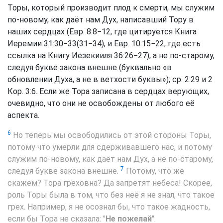
Торы, который производит плод к смерти, мы служим
по-новому, как даёт нам Дух, написавший Тору в
наших сердцах (Евр. 8:8−12, где цитируется Книга
Иеремии 31:30−33(31−34), и Евр. 10:15−22, где есть
ссылка на Книгу Иезекииля 36:26−27), а не по-старому,
следуя букве закона внешне (буквально «в
обновлении Духа, а не в ветхости буквы»); ср. 2:29 и 2
Кор. 3:6. Если же Тора записана в сердцах верующих,
очевидно, что они не освобождены от любого её
аспекта.
6
Но теперь мы освободились от этой стороны Торы,
потому что умерли для сдерживавшего нас, и потому
служим по-новому, как даёт нам Дух, а не по-старому,
7
следуя букве закона внешне.
Потому, что же
скажем? Тора греховна? Да запретят небеса! Скорее,
роль Торы была в том, что без неё я не знал, что такое
грех. Например, я не осознал бы, что такое жадность,
если бы Тора не сказала: "
Не пожелай
".