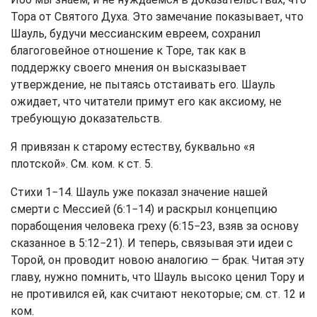
Тора от Святого Духа. Это замечание показывает, что
Шауль, будучи мессианским евреем, сохранил
благоговейное отношение к Торе, так как в
поддержку своего мнения он высказывает
утверждение, не пытаясь отстаивать его. Шауль
ожидает, что читатели примут его как аксиому, не
требующую доказательств.
Я привязан к старому естеству, буквально «я
плотской». См. ком. к ст. 5.
Стихи 1−14. Шауль уже показал значение нашей
смерти с Мессией (6:1−14) и раскрыл концепцию
порабощения человека греху (6:15−23, взяв за основу
сказанное в 5:12−21). И теперь, связывая эти идеи с
Торой, он проводит новою аналогию — брак. Читая эту
главу, нужно помнить, что Шауль высоко ценил Тору и
не противился ей, как считают некоторые; см. ст. 12 и
ком.