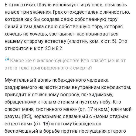
В этих стихах Шауль использует игру слов, ссылаясь
на все три значения. Грех отождествлён с личностью,
которая как бы создала свою собственную гору
Синай и там дала свою собственную тору, которая,
хочешь не хочешь, заставляет нас повиноваться
нашему старому естеству («плоти», ком. к ст. 5). Это
относится и к ст. 25 и 8:2.
24
Какое же я жалкое существо! Кто спасёт меня от
этого тела, приговорённого к смерти?
Мучительный вопль побеждённого человека,
раздираемого на части этим внутренним конфликтом,
приводит к отчаянному вопросу, по-видимому,
обращённому к голым стенам и пустому небу: Кто
спасёт меня, «истинного меня» (ст. 17 и ком.) или «мой
разум» (8:5), неразрывно связанный с «моим старым
естеством» (ст. 18) и потому безнадёжно
беспомощный в борьбе против послушания старого