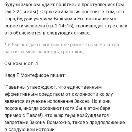
будучи законом, «даёт понятие» о преступлениях (см.
Гал. 3:21 и ком.). Скрытая аналогия состоит в том, что
Тора, будучи учением Божьим и Его воззванием к
совести человека (ср. 2:14−15), «производит» грех, как
это объясняется в следующих стихах.
9
Я был когда-то живым вне рамок Торы. Но когда
настигла меня заповедь, грех ожил,
См. ком. к ст. 4.
Клод Г. Монтефиоре пишет:
'Раввины утверждают, что единственным
эффективным средством от склонности ко злу
является изучение исполнения Закона. Но и они,
похоже, иногда осознают (хотя бы в этом беря
пример с Павла!), что
ецер га-pa
возбуждается
запретами Закона. Возможно, таково предположение
в следующей истории: