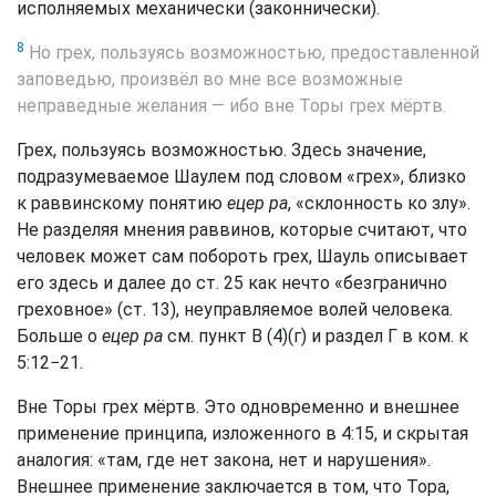
исполняемых механически (законнически).
8
Но грех, пользуясь возможностью, предоставленной
заповедью, произвёл во мне все возможные
неправедные желания — ибо вне Торы грех мёртв.
Грех, пользуясь возможностью. Здесь значение,
подразумеваемое Шаулем под словом «грех», близко
к раввинскому понятию
ецер ра
, «склонность ко злу».
Не разделяя мнения раввинов, которые считают, что
человек может сам побороть грех, Шауль описывает
его здесь и далее до ст. 25 как нечто «безгранично
греховное» (ст. 13), неуправляемое волей человека.
Больше о
ецер ра
см. пункт В (4)(г) и раздел Г в ком. к
5:12−21.
Вне Торы грех мёртв. Это одновременно и внешнее
применение принципа, изложенного в 4:15, и скрытая
аналогия: «там, где нет закона, нет и нарушения».
Внешнее применение заключается в том, что Тора,