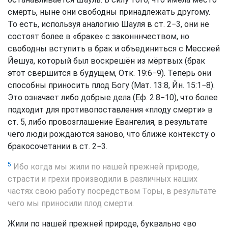
смерть, ныне они свободны принадлежать другому.
То есть, используя аналогию Шауля в ст. 2−3, они не
состоят более в «браке» с законннчеством, но
свободны вступить в брак и объединиться с Мессией
Йешуа, который был воскрешён из мёртвых (брак
этот свершится в будущем, Отк. 19:6−9). Теперь они
способны приносить плод Богу (Мат. 13:8, Йн. 15:1−8).
Это означает либо добрые дела (Еф. 2:8−10), что более
подходит для противопоставления «плоду смерти» в
ст. 5, либо провозглашение Евангелия, в результате
чего люди рождаются заново, что ближе контексту о
бракосочетании в ст. 2−3.
5
Ибо когда мы жили по нашей прежней природе,
страсти и грехи производили в различных наших
частях свою работу посредством Торы, в результате
чего мы приносили плод смерти.
Жили по нашей прежней природе, буквально «во