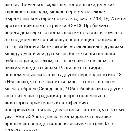
плоти». Греческое
саркс
, переведённое здесь как
«прежняя природа», можно перевести также
выражением «старое естество», как в 7:14, 18, 25 и на
протяжении всего отрывка 8:3−13. Проблема с
переводом
саркс
словом «плоть» состоит в том, что
это подкрепляет ошибочную концепцию, согласно
которой Новый Завет якобы устанавливает дуализм
между душой или духом как более возвышенной
субстанцией, и телом, которое считается чем-то
низким и недостойным. Разве не это видит
современный читатель в других переводах стиха 18:
«Ибо знаю, что не живёт во мне, то есть, в плоти
моей, доброе» (Синод. пер.)? Обет безбрачия и другие
аскетические традиции, распространённые в
некоторых христианских конфессиях,
воспринимаются как доказательство того, что этому
учит Новый Завет, но на самом деле это учение
пришло непосредственно из язычества (см. Кор.
2:16−23 и ком.).