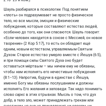
Шауль разбирался в психологии. Под понятием
«плоть» он подразумевает не просто физическое
тело, но все мысли, эмоции и физические
побуждения, которые составляют естество людей,
особенно до того, как они спасаются. Шауль говорит:
«Если человек находится в союзе с Мессией, он новое
творение» (2 Кор 5:17), то есть он обладает ещё
одним, новым естеством, управляемым Святым
Духом. Старое естество умерло вместе с Йешуа (6:5),
и при помощи силы Святого Духа оно будет
оставаться мёртвым — мы ничем ему не обязаны,
чтобы нам исполнять его нечестивые побуждения
(8:1−13). Напротив, будучи в единстве с Йешуа,
именно Богу мы обязаны послушанием и должны
исполнять Его желания и заповеди. Так надо понимать
слово
саркс
в этих отрывках. Мысль о том, что дух
добр, а тело зло, может принадлежать грекам или
гностикам, но она не принадлежит ни евреям, ни