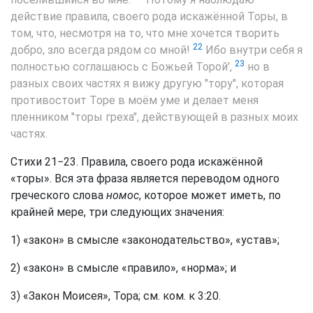
действие правила, своего рода искажённой Торы, в
том, что, несмотря на то, что мне хочется творить
22
добро, зло всегда рядом со мной!
Ибо внутри себя я
23
полностью соглашаюсь с Божьей Торой',
но в
разных своих частях я вижу другую "тору", которая
противостоит Торе в моём уме и делает меня
пленником "торы греха", действующей в разных моих
частях.
Стихи 21−23. Правила, своего рода искажённой
«торы». Вся эта фраза является переводом одного
греческого слова
номос
, которое может иметь, по
крайней мере, три следующих значения:
1) «закон» в смысле «законодательство», «устав»;
2) «закон» в смысле «правило», «норма»; и
3) «Закон Моисея», Тора; см. ком. к 3:20.