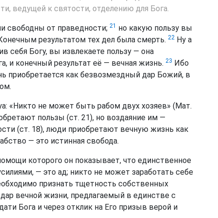
ти, ведущей к святости, отделению для Бога.
21
ли свободны от праведности;
но какую пользу вы
22
 Конечным результатом тех дел была смерть.
Ну а
ив себя Богу, вы извлекаете пользу — она
23
га, и конечный результат её — вечная жизнь.
Ибо
знь приобретается как безвозмездный дар Божий, в
ом.
а: «Никто не может быть рабом двух хозяев» (Мат.
приобретают пользы (ст. 21), но воздаяние им —
ности (ст. 18), люди приобретают вечную жизнь как
рабство — это истинная свобода.
 помощи которого он показывает, что единственное
илиями, — это ад; никто не может заработать себе
необходимо признать тщетность собственных
дар вечной жизни, предлагаемый в единстве с
ати Бога и через отклик на Его призыв верой и