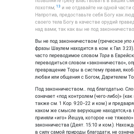
позволяйте греху властвовать в ваших сме
13
похотям;
и не отдавайте ни одной части 
Напротив, предоставьте себя Богу как люд
своего тела Богу в качестве орудий праве
над вами; так как вы не под законничество
Вы не под законничеством (греческое
упо
фразы Шаулем находится в ком. к Гал. 3:23)
часто переводимое словом
Тора
в Еврейско
переводиться словом «законничество», опр
превращение Торы в систему правил, якоб
любви или общения с Богом, Дарителем То
Под законничеством... под благодатью. Сл
означает «под контролем (чего-либо)» (как в 
также см. 1 Кор. 9:20−22 и ком.) и предва
каком же смысле верующие находятся,«в п
приняли «иго» Йешуа, которое «не тяжело» 
законничества (Деят. 15:10 и ком.). Нахож
в силу самой природы благодати, не означа