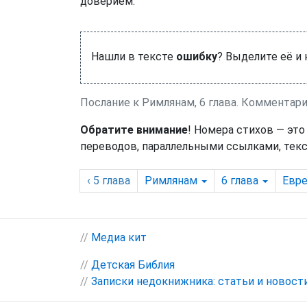
доверием.
Нашли в тексте
ошибку
? Выделите её и
Послание к Римлянам, 6 глава. Комментар
Обратите внимание
! Номера стихов — это
переводов, параллельными ссылками, текс
‹ 5
глава
Римлянам
6
глава
Евре
//
Медиа кит
//
Детская Библия
//
Записки недокнижника: статьи и новост