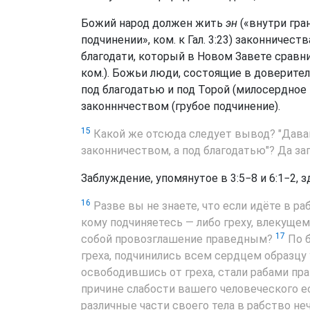
Божий народ должен жить
эн
(«внутри гран
подчинении», ком. к Гал. 3:23) законничес
благодати, который в Новом Завете сравни
ком.). Божьи люди, состоящие в доверите
под благодатью и под Торой (милосердное 
законннчеством (грубое подчинение).
15
Какой же отсюда следует вывод? "Давай
законничеством, а под благодатью"? Да за
Заблуждение, упомянутое в 3:5−8 и 6:1−2, з
16
Разве вы не знаете, что если идёте в ра
кому подчиняетесь — либо греху, влекущем
17
собой провозглашение праведным?
По б
греха, подчинились всем сердцем образцу
освободившись от греха, стали рабами пр
причине слабости вашего человеческого ес
различные части своего тела в рабство не