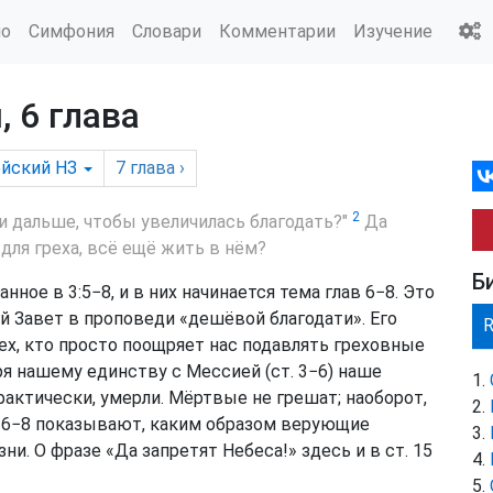
ио
Симфония
Словари
Комментарии
Изучение
 6 глава
йский НЗ
7
глава
›
2
и дальше, чтобы увеличилась благодать?"
Да
для греха, всё ещё жить в нём?
Б
нное в 3:5−8, и в них начинается тема глав 6−8. Это
й Завет в проповеди «дешёвой благодати». Его
тех, кто просто поощряет нас подавлять греховные
я нашему единству с Мессией (ст. 3−6) наше
фактически, умерли. Мёртвые не грешат; наоборот,
вы 6−8 показывают, каким образом верующие
и. О фразе «Да запретят Небеса!» здесь и в ст. 15