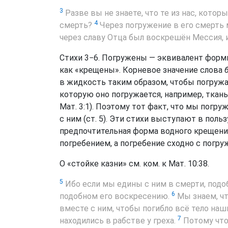
3
Разве вы не знаете, что те из нас, кото
4
смерть?
Через погружение в его смерть 
через славу Отца был воскрешён Мессия, 
Стихи 3−6. Погружены — эквивалент форм
как «крещены». Корневое значение слова
в жидкость таким образом, чтобы погружа
которую оно погружается, например, ткань 
Мат. 3:1). Поэтому тот факт, что мы погр
с ним (ст. 5). Эти стихи выступают в поль
предпочтительная форма водного крещения
погребением, а погребение сходно с погру
О «стойке казни» см. ком. к Мат. 10:38.
5
Ибо если мы едины с ним в смерти, подоб
6
подобном его воскресению.
Мы знаем, чт
вместе с ним, чтобы погибло всё тело наш
7
находились в рабстве у греха.
Потому что