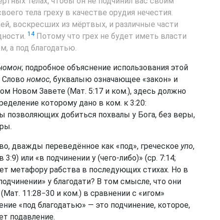
ртных телах, чтобы он не подчинил вас своим
своего тела греху в качестве орудия нечестия.
ей, воскресших из мёртвых, и различные части
14
дности.
Потому что грех не будет иметь власти
м, а под благодатью.
 номон
; подробное объяснение использования этой
. Слово
номос
, буквалыю означающее «закон» и
м Новом Завете (Мат. 5:17 и ком.), здесь должно
еделение которому дано в ком. к 3:20:
ы позволяющих добиться похвалы у Бога, без веры,
ры.
ово, дважды переведённое как «под», греческое
упо
,
3:9) или «в подчинении у (чего-либо)» (ср. 7:14;
ряет метафору рабства в последующих стихах. Но в
одчинении» у благодати? В том смысле, что они
(Мат. 11:28−30 и ком.) в сравнении с «игом»
дение «под благодатью» — это подчинение, которое,
ет подавление.