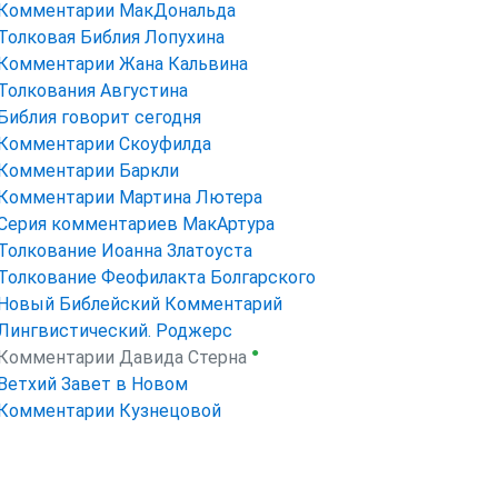
Комментарии МакДональда
Толковая Библия Лопухина
Комментарии Жана Кальвина
Толкования Августина
Библия говорит сегодня
Комментарии Скоуфилда
Комментарии Баркли
Комментарии Мартина Лютера
Серия комментариев МакАртура
Толкование Иоанна Златоуста
Толкование Феофилакта Болгарского
Новый Библейский Комментарий
Лингвистический. Роджерс
●
Комментарии Давида Стерна
Ветхий Завет в Новом
Комментарии Кузнецовой