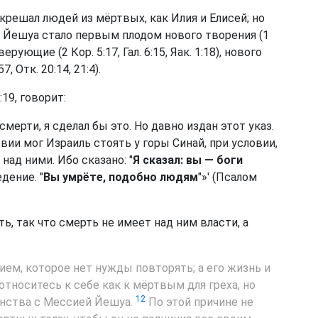
крешал людей из мёртвых, как Илия и Елисей; но
е Йешуа стало первым плодом нового творения (1
рующие (2 Кор. 5:17, Гал. 6:15, Яак. 1:18), нового
 Отк. 20:14, 21:4).
19, говорит:
мерти, я сделал бы это. Но давно издан этот указ.
вии мог Израиль стоять у горы Синай, при условии,
над ними. Ибо сказано: "
Я сказал: вы — боги
едение. "
Вы умрёте, подобно людям
"»' (Псалом
ь, так что смерть не имеет над ним власти, а
ем, которое нет нужды повторять; а его жизнь и
относитесь к себе как к мёртвым для греха, но
12
нства с Мессией Йешуа.
По этой причине не