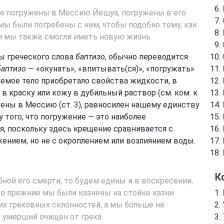
рые погружены в Мессию Йешуа, погружены в его
мы были погребены с ним, чтобы подобно тому, как
и мы также смогли иметь новую жизнь.
ы греческого слова
баптизо
, обычно переводится
баптизо
— «окунать», «впитывать(ся)», «погружать»
емое тело приобретало свойства жидкости, в
в краску или кожу в дубильный раствор (см. ком. к
ужены в Мессию (ст. 3), равносилен нашему единству
зу того, что погружение — это наиболее
, поскольку здесь крещение сравнивается с
жением, но не с окроплением или возлиянием воды.
К
ной его смерти, то будем едины и в воскресении,
о прежние мы были казнены на стойке казни
их греховных склонностей, а мы больше не
 умерший очищен от греха.