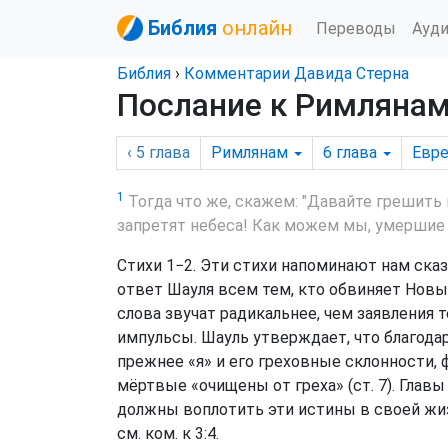
Библия
онлайн
Переводы
Ауд
Библия
›
Комментарии Давида Стерна
Послание к Римлянам,
‹ 5
глава
Римлянам
6
глава
Евре
1
Тогда что же, скажем: "Давайте грешить 
запретят небеса! Как можем мы, умершие 
Стихи 1−2. Эти стихи напоминают нам сказа
ответ Шауля всем тем, кто обвиняет Новы
слова звучат радикальнее, чем заявления 
импульсы. Шауль утверждает, что благодар
прежнее «я» и его греховные склонности, 
мёртвые «очищены от греха» (ст. 7). Гла
должны воплотить эти истины в своей жизн
см. ком. к 3:4.