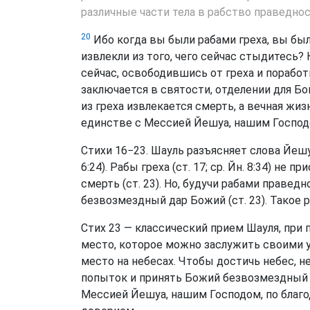
различные части тела в рабство праведнос
20
Ибо когда вы были рабами греха, вы бы
извлекли из того, чего сейчас стыдитесь?
сейчас, освободившись от греха и поработ
заключается в святости, отделении для Бо
из греха извлекается смерть, а вечная жи
единстве с Мессией Йешуа, нашим Господ
Стихи 16−23. Шауль разъясняет слова Йешу
6:24). Рабы греха (ст. 17; ср. Йн. 8:34) не 
смерть (ст. 23). Но, будучи рабами правед
безвозмездный дар Божий (ст. 23). Такое 
Стих 23 — классический прием Шауля, при
место, которое можно заслужить своими ус
место на небесах. Чтобы достичь небес, 
попыток и принять Божий безвозмездный 
Мессией Йешуа, нашим Господом, по благод