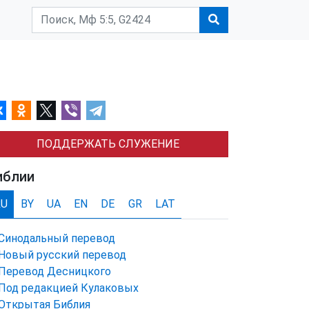
ПОДДЕРЖАТЬ СЛУЖЕНИЕ
иблии
RU
BY
UA
EN
DE
GR
LAT
Синодальный перевод
Новый русский перевод
Перевод Десницкого
Под редакцией Кулаковых
Открытая Библия