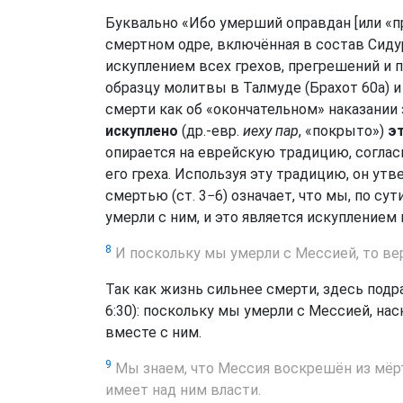
Буквально «Ибо умерший оправдан [или «п
смертном одре, включённая в состав Сидур
искуплением всех грехов, прегрешений и п
образцу молитвы в Талмуде (Брахот 60а) и
смерти как об «окончательном» наказании з
искуплено
(др.-евр.
иеху пар
, «покрыто»)
э
опирается на еврейскую традицию, соглас
его греха. Используя эту традицию, он ут
смертью (ст. 3−6) означает, что мы, по су
умерли с ним, и это является искуплением 
8
И поскольку мы умерли с Мессией, то ве
Так как жизнь сильнее смерти, здесь под
6:30): поскольку мы умерли с Мессией, на
вместе с ним.
9
Мы знаем, что Мессия воскрешён из мёрт
имеет над ним власти.