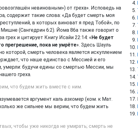
ровозглашён невиновным») от греха». Исповедь на
а, содержит такие слова: «Да будет смерть моя
реступлений, в которых виноват я пред Тобой», по
 Мишне (Сангедрин 6:2). Йома 86а также говорит о
а грех и цитирует Книгу Исайи 22:14: «
Не будет
то прегрешение, пока не умрёте
». Здесь Шауль
но которой, смерть человека является искуплением
верждает, что наше единство с Мессией и его
ти, умерли: будучи едины со смертью Мессии, мы
нашего греха.
рим, что будем жить вместе с ним.
разумевается аргумент
каль вэхомер
(ком. к Мат.
сколько же сильнее мы верим, что будем жить
вых, чтобы уже никогда не умирать; смерть не