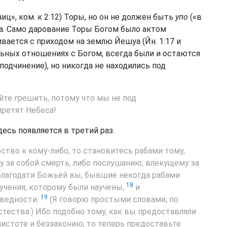
иц», ком. к 2:12) Торы, но он не должен быть
упо
(«в
тва. Само дарование Торы Богом было актом
вается с приходом на землю Йешуа (Йн. 1:17 и
льных отношениях с Богом, всегда были и остаются
подчинение), но никогда не находились под
те грешить, потому что мы не под
претят Небеса!
десь появляется в третий раз.
бство к кому-либо, то становитесь рабами тому,
у за собой смерть, либо послушанию, влекущему за
лагодати Божьей вы, бывшие некогда рабами
18
 учения, которому были научены,
и
19
аведности.
(Я говорю простыми словами, по
тества.) Ибо подобно тому, как вы предоставляли
чистоте и беззаконию, то теперь предоставьте