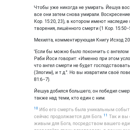
Чтобы уже никогда не умирать. Йешуа вос
все они затем снова умирали. Воскресени
Кор. 15:20, 23), в котором имеют наследие ве
творения, лишённого смерти (1 Кор. 15:50−57,
Мехилта, комментирующая Книгу Исход 20:
'Если бы можно было покончить с ангелом с
Раби Йоси говорит: «Именно при этом усло
что ангел смерти не будет господствовать 
(Элогим), и т.д.". Но вы извратили своё пов
81:6−7).
Йешуа добился большего; он победил смерт
также над теми, кто един с ним.
10
Ибо его смерть была уникальным событи
11
сейчас продолжается для Бога.
Так и вы 
живым для Бога, посредством вашего еди