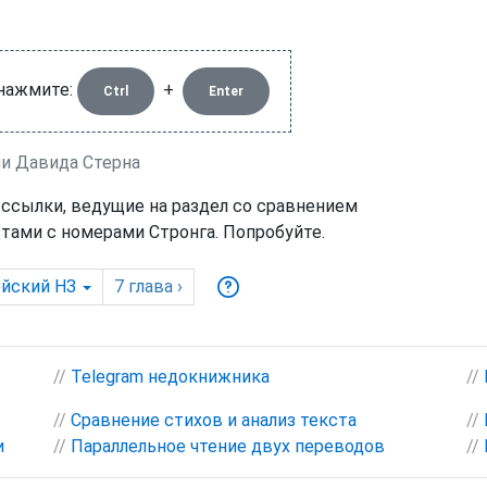
 нажмите:
+
Ctrl
Enter
ии Давида Стерна
 ссылки, ведущие на раздел со сравнением
тами с номерами Стронга. Попробуйте.
йский НЗ
7
глава
›
//
Telegram недокнижника
//
//
Сравнение стихов и анализ текста
//
и
//
Параллельное чтение двух переводов
//