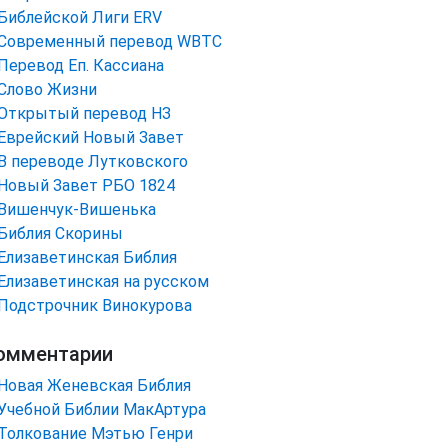
Библейской Лиги ERV
Cовременный перевод WBTC
Перевод Еп. Кассиана
Слово Жизни
Открытый перевод НЗ
Еврейский Новый Завет
В переводе Лутковского
Новый Завет РБО 1824
Вишенчук-Вишенька
Библия Скорины
Елизаветинская Библия
Елизаветинская на русском
Подстрочник Винокурова
омментарии
Новая Женевская Библия
Учебной Библии МакАртура
Толкование Мэтью Генри