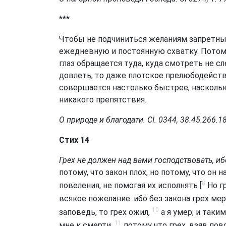
***
Чтобы не подчиниться желаниям запретн
ежедневную и постоянную схватку. Потому
глаз обращается туда, куда смотреть не сл
довлеть, то даже плотское прелюбодейст
совершается настолько быстрее, наскольк
никакого препятствия.
О природе и благодати. СI. 0344, 38.45.266.1
Стих 14
Грех не должен над вами господствовать, иб
потому, что закон плох, но потому, что он
8
повеления, не помогая их исполнять [
Но гр
всякое пожелание: ибо без закона грех ме
10
заповедь, то грех ожил,
а я умер; и таки
11
мне к смерти,
потому что грех, взяв пов