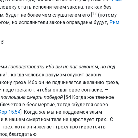
человеку стать исполнителем закона, так как без
13
м, будет не более чем слушателем его [
(потому
гом, но исполнители закона оправданы будут,
Рим
15
.
ами господствовать, ибо вы не под законом, но под
1
ени
, когда человек разумом служит закону
кону греха. Ибо он не подчиняется желанию греха,
 подстрекают, чтобы он дал свое согласие, —
т
поглощена смерть победой
[
54 Когда же тленное
облечется в бессмертие, тогда сбудется слово
Кор 15:54
]. Когда же мы не поддаемся злым
 в нашем смертном теле не царствует грех... С
 грех, хотя он и желает греху противостоять,
 под благодатью.