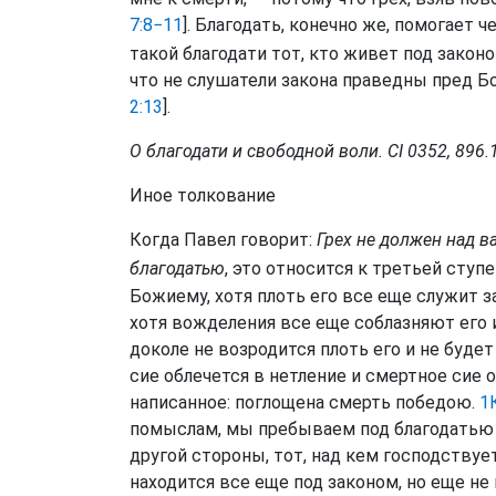
7:8−11
]. Благодать, конечно же, помогает 
такой благодати тот, кто живет под законо
что не слушатели закона праведны пред Бо
2:13
].
О благодати и свободной воли. CI 0352, 896.
Иное толкование
Когда Павел говорит:
Грех не должен над в
благодатью
, это относится к третьей ступ
Божиему, хотя плоть его все еще служит за
хотя вожделения все еще соблазняют его и
доколе не возродится плоть его и не буде
сие облечется в нетление и смертное сие 
написанное: поглощена смерть победою.
1
помыслам, мы пребываем под благодатью и
другой стороны, тот, над кем господствует
находится все еще под законом, но еще не