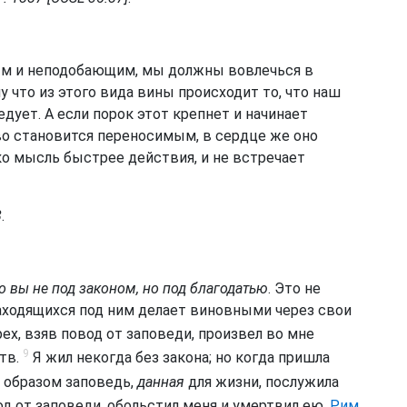
ым и неподобающим, мы должны вовлечься в
 что из этого вида вины происходит то, что наш
едует. А если порок этот крепнет и начинает
во становится переносимым, в сердце же оно
о мысль быстрее действия, и не встречает
8
.
о вы не под законом, но под благодатью
. Это не
 находящихся под ним делает виновными через свои
ех, взяв повод от заповеди, произвел во мне
9
ртв.
Я жил некогда без закона; но когда пришла
м образом заповедь,
данная
для жизни, послужила
од от заповеди, обольстил меня и умертвил ею.
Рим