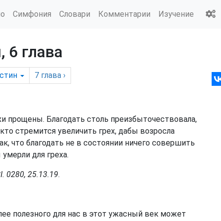
ио
Симфония
Словари
Комментарии
Изучение
 6 глава
стин
7
глава
›
хи прощены. Благодать столь преизбыточествовала,
 кто стремится увеличить грех, дабы возросла
так, что благодать не в состоянии ничего совершить
 умерли для греха.
 0280, 25.13.19
.
олее полезного для нас в этот ужасный век может