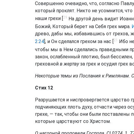
Совершенно очевидно, что, согласно Павлу
который проклят. Никто не усомнится, что 
29
наши грехи [
На другой день видит Иоанн 
Божий, Который берет на Себя грех мира.
И
древо, дабы мы, избавившись от грехов, ж
21
2:24
], и Он сделался грехом за нас [
Ибо не
чтобы мы в Нем сделались праведными пр
закон, ослабленный плотию, был бессилен,
греховной
в жертву
за грех и осудил грех в
Некоторые темы из Послания к Римлянам. СI.
Стих 12
Разрушается и ниспровергается царство г
подчиняющих плоть духу, отчасти через о
грехе, — так, чтобы они были поставлены 
которые царствуют со Христом.
О нагорной проповеди Господа. CI 0274, 1. 77