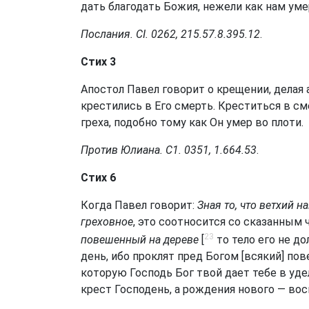
дать благодать Божия, нежели как нам уме
Послания. CI. 0262, 215.57.8.395.12
.
Стих 3
Апостол Павел говорит о крещении, делая 
крестились в Его смерть. Креститься в сме
греха, подобно тому как Он умер во плоти.
Против Юлиана. С1. 0351, 1.664.53
.
Стих 6
Когда Павел говорит:
Зная то, что ветхий 
греховное
, это соотносится со сказанным 
23
повешенный на дереве
[
то тело его не до
день, ибо проклят пред Богом [всякий] пов
которую Господь Бог твой дает тебе в уде
крест Господень, а рождения нового — вос