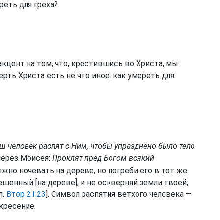
реть для греха?
акцент на том, что, крестившись во Христа, мы
рть Христа есть не что иное, как умереть для
наш человек распят с Ним, чтобы упразднено было тело
через Моисея:
Проклят пред Богом всякий
лжно ночевать на дереве, но погреби его в тот же
ешенный [на дереве], и не оскверняй земли твоей,
л.
Втор 21:23
]. Символ распятия ветхого человека —
кресение.