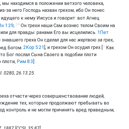
, мы находимся в положении ветхого человека,
из-за него Господь назван грехом, ибо Он понес
идущего к нему Иисуса и говорит: вот Агнец
24
н 1:29
;
Он грехи наши Сам вознес телом Своим на
или для правды: ранами Его вы исцелились.
1Пет
 знавшего греха Он сделал для нас
жертвою за
грех,
3
ед Богом.
2Кор 5:21
], и грехом Он осудил грех [
Как
 то Бог послал Сына Своего в подобии плоти
о плоти,
Рим 8:3
] .
 0280, 26.13.25
.
реха отчасти через совершенствование людей,
суждение тех, которые продолжают пребывать во
под контроль и не могли причинять вред праведным,
. 1887 [CCSL 35:87]
.