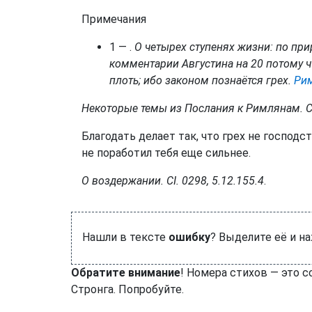
Примечания
1 — .
О четырех ступенях жизни: по прир
комментарии Августина на
20 потому ч
плоть; ибо законом познаётся грех.
Рим
Некоторые темы из Послания к Римлянам. СI.
Благодать делает так, что грех не господст
не поработил тебя еще сильнее.
О воздержании. СI. 0298, 5.12.155.4
.
Нашли в тексте
ошибку
? Выделите её и н
Обратите внимание
! Номера стихов — это 
Стронга. Попробуйте.