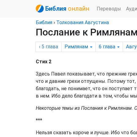
Библия
онлайн
Переводы
Ауд
Библия
›
Толкования Августина
Послание к Римлянам,
‹ 5
глава
Римлянам
6
глава
Авгу
Стих 2
Здесь Павел показывает, что прежние гре
что и давние грехи отпущены. Потому тот,
благодать, не понимает, что он поступает 
в нем. Ибо дело благодати в том, чтобы мы
Некоторые темы из Послания к Римлянам. CI.
***
Нельзя сказать короче и лучше. Ибо что б