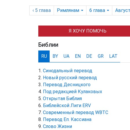
‹ 5
глава
Римлянам
6
глава
Авгус
Я ХОЧУ ПОМОЧЬ
Библии
RU
BY
UA
EN
DE
GR
LAT
Синодальный перевод
Новый русский перевод
Перевод Десницкого
Под редакцией Кулаковых
Открытая Библия
Библейской Лиги ERV
Cовременный перевод WBTC
Перевод Еп. Кассиана
Слово Жизни