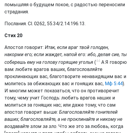
помышляя о будущем покое, с радостью переносили
страдания.
Послания. Сl. 0262, 55.34/2.14.196.13.
Стих 20
Апостол говорит:
Итак, если враг твой голоден,
накорми его; если жаждет, напой его: ибо, делая сие, ты
44
соберешь ему на голову горящие уголья
(
А Я говорю
вам: любите врагов ваших, благословляйте
проклинающих вас, благотворите ненавидящим вас и
молитесь за обижающих вас и гонящих вас,
Мф 5:44
).
И многим может показаться, что он противоречит
тому, чему учит Господь: любить врагов наших и
молиться за гонящих нас; или даже тому, что сам
апостол говорит выше:
Благословляйте гонителей
ваших; благословляйте, а не проклинайте и никому не
воздавайте злом за зло
. Что же это за любовь, когда