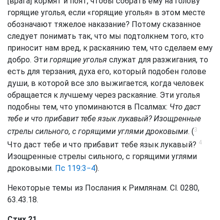
[врага] кормят и поят, чтобы собрать ему на голову
горящие уголья, если «горящие уголья» в этом месте
обозначают тяжелое наказание? Потому сказанное
следует понимать так, что мы подтолкнем того, кто
приносит нам вред, к раскаянию тем, что сделаем ему
добро. Эти
горящие уголья
служат для разжигания, то
есть для терзания, духа его, который подобен голове
души, в которой все зло выжигается, когда человек
обращается к лучшему через раскаяние. Эти уголья
подобны тем, что упоминаются в Псалмах:
Что даст
тебе и что прибавит тебе язык лукавый? Изощренные
3
стрелы сильного, с горящими углями дроковыми
. (
4
Что даст тебе и что прибавит тебе язык лукавый?
Изощренные стрелы сильного, с горящими углями
дроковыми.
Пс 119:3−4
).
Некоторые темы из Послания к Римлянам. Cl. 0280,
63.43.18.
Стих 21