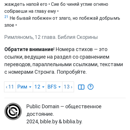
жаждеть напой его • Сие бо чиняй углие огняно
собіраеши на главу ему •
21
Не бывай побежен от злаго, но побежай добрымъ
злое •
Римляномъ, 12 глава. Библия Скорины
Обратите внимание
! Номера стихов — это
ссылки, ведущие на раздел со сравнением
переводов, параллельными ссылками, текстами
с номерами Стронга. Попробуйте.
‹ 11
Рим
12
BFS
13
›
Public Domain — общественное
достояние.
2024, bible.by & biblia.by.