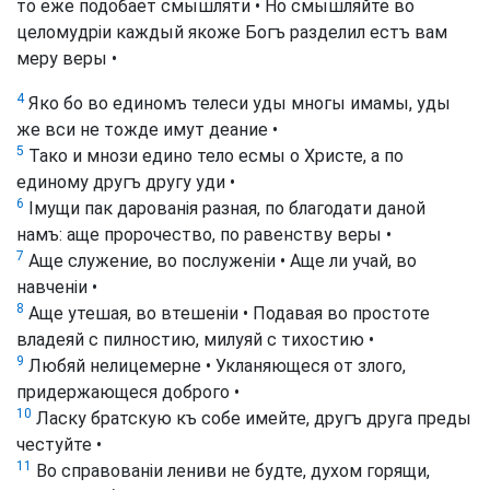
то еже подобает смышляти • Но смышляйте во
целомудріи каждый якоже Богъ разделил естъ вам
меру веры •
4
Яко бо во единомъ телеси уды многы имамы, уды
же вси не тожде имут деание •
5
Тако и мнози едино тело есмы о Христе, а по
единому другъ другу уди •
6
Імущи пак дарованія разная, по благодати даной
намъ: аще пророчество, по равенству веры •
7
Аще служение, во послуженіи • Аще ли учай, во
навченіи •
8
Аще утешая, во втешеніи • Подавая во простоте
владеяй с пилностию, милуяй с тихостию •
9
Любяй нелицемерне • Укланяющеся от злого,
придержающеся доброго •
10
Ласку братскую къ собе имейте, другъ друга преды
честуйте •
11
Во справованіи лениви не будте, духом горящи,