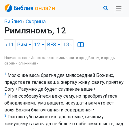
Библия
онлайн
Библия
›
Скорина
Римляномъ, 12
‹ 11
Рим
12
BFS
13
›
Навчаеть насъ Апостолъ яко имамы жити пред Богом, и предъ
своими ближними •
1
Молю же васъ братия для милосердией Божиих,
представте телеса ваша, жертву живу, святу, приятну
Богу • Разумно да будет служение ваше •
2
И не сообразуйтеся веку сему, но преобразуйтеся
обновлениемъ ума вашего, искушати вам что ест
воля Божия благоугодная и совершеная •
3
Глаголю убо милостию даною мне, всякому
живущему в васъ: да не более о собе смышляете, над