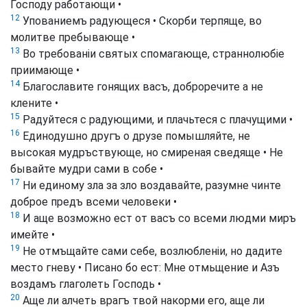
Господу работающи •
12
Упованиемъ радующеся • Скорби терпяще, во
молитве пребывающе •
13
Во требованіи святых спомагающе, страннолюбіе
приимающе •
14
Благославите гонящих васъ, доброречите а не
клените •
15
Радуйтеся с радующими, и плачьтеся с плачущими •
16
Единодушно другъ о друзе помышляйте, не
высокая мудръствующе, но смиреная сведяще • Не
бывайте мудри сами в собе •
17
Ни единому зла за зло воздавайте, разумне чинте
доброе предъ всеми человеки •
18
И аще возможно ест от васъ со всеми людми миръ
имейте •
19
Не отмъщайте сами себе, возлюбленіи, но дадите
место гневу • Писано бо ест: Мне отмьщение и Азъ
воздамъ глаголеть Господь •
20
Аще ли алчеть врагъ твой накорми его, аще ли