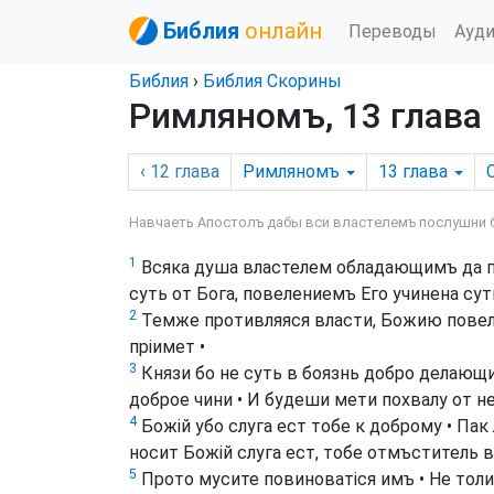
Библия
онлайн
Переводы
Ауд
Библия
›
Библия Скорины
Римляномъ, 13 глава
‹ 12
глава
Римляномъ
13
глава
Навчаеть Апостолъ дабы вси властелемъ послушни бы
1
Всяка душа властелем обладающимъ да пов
суть от Бога, повелениемъ Его учинена сут
2
Темже противляяся власти, Божию повеле
пріимет •
3
Князи бо не суть в боязнь добро делающи
доброе чини • И будеши мети похвалу от не
4
Божій убо слуга ест тобе к доброму • Пак
носит Божій слуга ест, тобе отмъститель 
5
Прото мусите повиноватіся имъ • Не толик