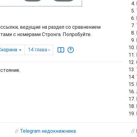
 ссылки, ведущие на раздел со сравнением
тами с номерами Стронга. Попробуйте.
Скорина
14
глава
›
остояние.
//
Telegram недокнижника
//