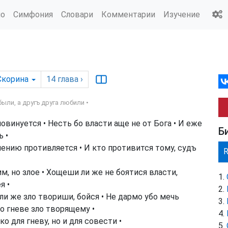
ио
Симфония
Словари
Комментарии
Изучение
Скорина
14
глава
›
ли, а другъ друга любили •
инуется • Несть бо власти аще не от Бога • И еже
Б
ь •
нию противляется • И кто противится тому, судъ
м, но злое • Хощеши ли же не боятися власти,
я •
 ли же зло твориши, бойся • Не дармо убо мечь
во гневе зло творящему •
о для гневу, но и для совести •