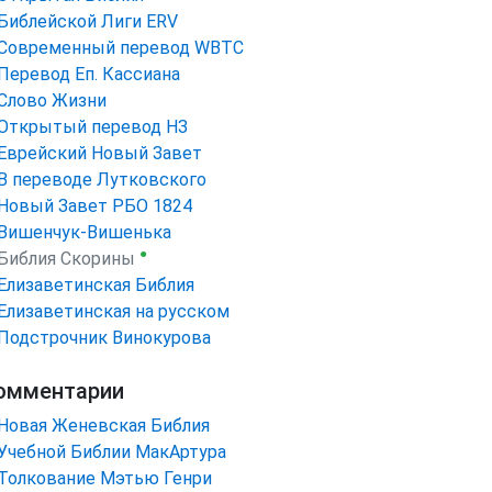
Библейской Лиги ERV
Cовременный перевод WBTC
Перевод Еп. Кассиана
Слово Жизни
Открытый перевод НЗ
Еврейский Новый Завет
В переводе Лутковского
Новый Завет РБО 1824
Вишенчук-Вишенька
●
Библия Скорины
Елизаветинская Библия
Елизаветинская на русском
Подстрочник Винокурова
омментарии
Новая Женевская Библия
Учебной Библии МакАртура
Толкование Мэтью Генри