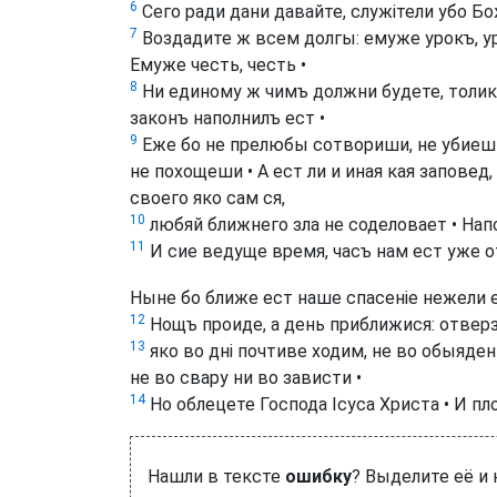
6
Сего ради дани давайте, служітели убо Бож
7
Воздадите ж всем долгы: емуже урокъ, уро
Емуже честь, честь •
8
Ни единому ж чимъ должни будете, толико
законъ наполнилъ ест •
9
Еже бо не прелюбы сотвориши, не убиеши
не похощеши • А ест ли и иная кая запове
своего яко сам ся,
10
любяй ближнего зла не соделовает • Нап
11
И сие ведуще время, часъ нам ест уже от
Ныне бо ближе ест наше спасеніе нежели 
12
Нощъ проиде, а день приближися: отверз
13
яко во дні почтиве ходим, не во обыядени
не во свару ни во зависти •
14
Но облецете Господа Ісуса Христа • И пло
Нашли в тексте
ошибку
? Выделите её и