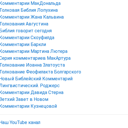
Комментарии МакДональда
Толковая Библия Лопухина
Комментарии Жана Кальвина
Толкования Августина
Библия говорит сегодня
Комментарии Скоуфилда
Комментарии Баркли
Комментарии Мартина Лютера
Серия комментариев МакАртура
Толкование Иоанна Златоуста
Толкование Феофилакта Болгарского
Новый Библейский Комментарий
Лингвистический. Роджерс
Комментарии Давида Стерна
Ветхий Завет в Новом
Комментарии Кузнецовой
Наш YouTube канал