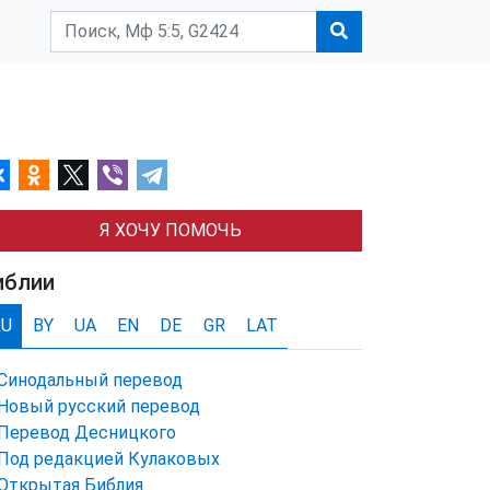
Я ХОЧУ ПОМОЧЬ
иблии
RU
BY
UA
EN
DE
GR
LAT
Синодальный перевод
Новый русский перевод
Перевод Десницкого
Под редакцией Кулаковых
Открытая Библия