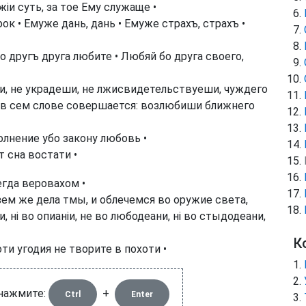
іи суть, за тое Ему служаще •
к • Емуже дань, дань • Емуже страхъ, страхъ •
 другъ друга любите • Любяй бо друга своего,
, не украдеши, не лжисвидетельствуеши, чуждего
д, в сем слове совершается: возлюбиши ближнего
олнение убо закону любовь •
 сна востати •
егда веровахом •
ем же дела тмы, и облечемся во оружие света,
, ні во опианіи, не во любодеани, ні во стыдодеани,
К
ти угодия не творите в похоти •
 нажмите:
+
Ctrl
Enter