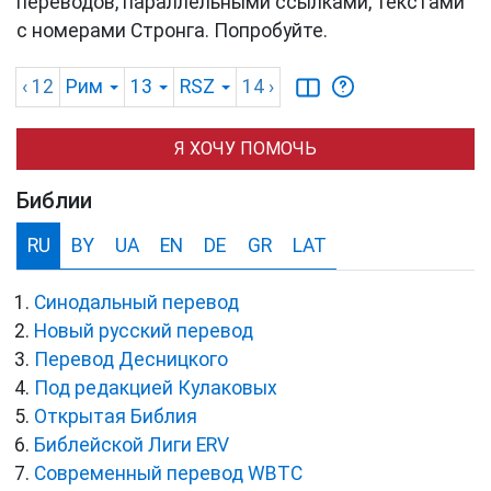
переводов, параллельными ссылками, текстами
с номерами Стронга. Попробуйте.
‹ 12
Рим
13
RSZ
14
›
Я ХОЧУ ПОМОЧЬ
Библии
RU
BY
UA
EN
DE
GR
LAT
Синодальный перевод
Новый русский перевод
Перевод Десницкого
Под редакцией Кулаковых
Открытая Библия
Библейской Лиги ERV
Cовременный перевод WBTC