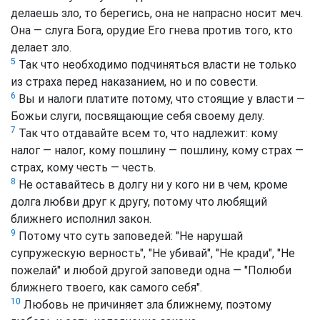
делаешь зло, то берегись, она не напрасно носит меч.
Она — слуга Бога, орудие Его гнева против того, кто
делает зло.
5
Так что необходимо подчиняться власти не только
из страха перед наказанием, но и по совести.
6
Вы и налоги платите потому, что стоящие у власти —
Божьи слуги, посвящающие себя своему делу.
7
Так что отдавайте всем то, что надлежит: кому
налог — налог, кому пошлину — пошлину, кому страх —
страх, кому честь — честь.
8
Не оставайтесь в долгу ни у кого ни в чем, кроме
долга любви друг к другу, потому что любящий
ближнего исполнил закон.
9
Потому что суть заповедей: "Не нарушай
супружескую верность", "Не убивай", "Не кради", "Не
пожелай" и любой другой заповеди одна — "Полюби
ближнего твоего, как самого себя".
10
Любовь не причиняет зла ближнему, поэтому