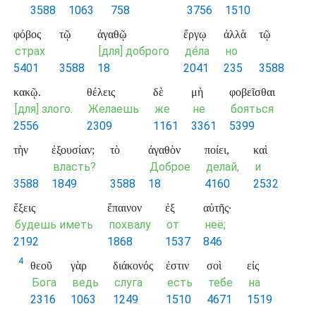
3588
1063
758
3756
1510
φόβος
τῷ
ἀγαθῷ
ἔργῳ
ἀλλὰ
τῷ
страх
[для] доброго
де́ла
но
5401
3588
18
2041
235
3588
κακῷ.
θέλεις
δὲ
μὴ
φοβεῖσθαι
[для] злого.
Желаешь
же
не
бояться
2556
2309
1161
3361
5399
τὴν
ἐξουσίαν;
τὸ
ἀγαθὸν
ποίει,
καὶ
власть?
Доброе
делай,
и
3588
1849
3588
18
4160
2532
ἕξεις
ἔπαινον
ἐξ
αὐτῆς·
будешь иметь
похвалу
от
неё;
2192
1868
1537
846
4
θεοῦ
γὰρ
διάκονός
ἐστιν
σοὶ
εἰς
Бога
ведь
слуга
есть
тебе
на
2316
1063
1249
1510
4671
1519