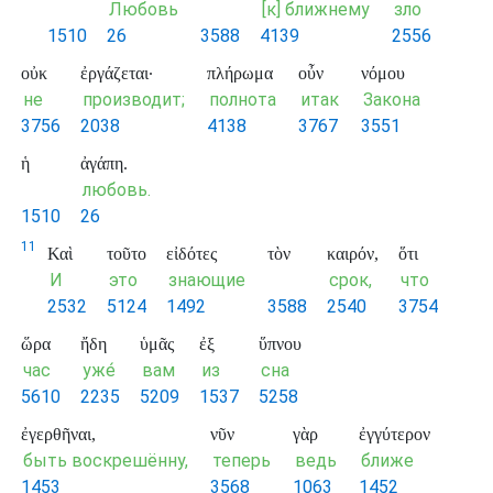
Любовь
[к] ближнему
зло
1510
26
3588
4139
2556
οὐκ
ἐργάζεται·
πλήρωμα
οὖν
νόμου
не
производит;
полнота
итак
Закона
3756
2038
4138
3767
3551
ἡ
ἀγάπη.
любовь.
1510
26
11
Καὶ
τοῦτο
εἰδότες
τὸν
καιρόν,
ὅτι
И
это
знающие
срок,
что
2532
5124
1492
3588
2540
3754
ὥρα
ἤδη
ὑμᾶς
ἐξ
ὕπνου
час
уже́
вам
из
сна
5610
2235
5209
1537
5258
ἐγερθῆναι,
νῦν
γὰρ
ἐγγύτερον
быть воскрешённу,
теперь
ведь
ближе
1453
3568
1063
1452