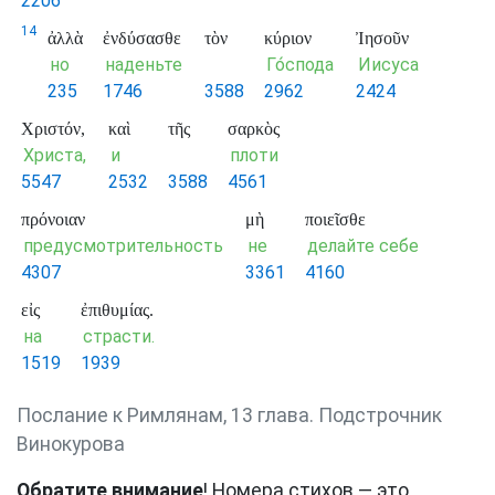
2206
14
ἀλλὰ
ἐνδύσασθε
τὸν
κύριον
Ἰησοῦν
но
наденьте
Го́спода
Иисуса
235
1746
3588
2962
2424
Χριστόν,
καὶ
τῆς
σαρκὸς
Христа,
и
плоти
5547
2532
3588
4561
πρόνοιαν
μὴ
ποιεῖσθε
предусмотрительность
не
делайте себе
4307
3361
4160
εἰς
ἐπιθυμίας.
на
страсти.
1519
1939
Послание к Римлянам, 13 глава. Подстрочник
Винокурова
Обратите внимание
! Номера стихов — это