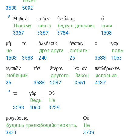
почёт.
3588
5092
8
Μηδενὶ
μηδὲν
ὀφείλετε,
εἰ
Никому
ничто
будьте должны,
если
3367
3367
3784
1508
μὴ
τὸ
ἀλλήλους
ἀγαπᾶν·
ὁ
γὰρ
не
друг друга
любить;
ведь
1508
3588
240
25
3588
1063
ἀγαπῶν
τὸν
ἕτερον
νόμον
πεπλήρωκεν.
любящий
другого
Закон
исполнил.
25
3588
2087
3551
4137
9
τὸ
γὰρ
Οὐ
Ведь:
Не
3588
1063
3739
μοιχεύσεις,
Οὐ
будешь прелюбодействовать,
Не
3431
3739