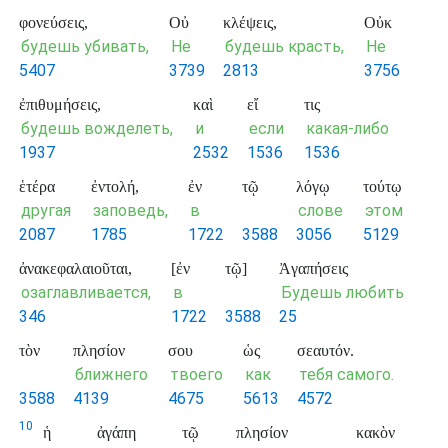
φονεύσεις,
Οὐ
κλέψεις,
Οὐκ
будешь убивать,
Не
будешь красть,
Не
5407
3739
2813
3756
ἐπιθυμήσεις,
καὶ
εἴ
τις
будешь вожделеть,
и
если
какая-либо
1937
2532
1536
1536
ἑτέρα
ἐντολή,
ἐν
τῷ
λόγῳ
τούτῳ
другая
заповедь,
в
слове
этом
2087
1785
1722
3588
3056
5129
ἀνακεφαλαιοῦται,
[ἐν
τῷ]
Ἀγαπήσεις
озаглавливается,
в
Будешь любить
346
1722
3588
25
τὸν
πλησίον
σου
ὡς
σεαυτόν.
ближнего
твоего
как
тебя самого.
3588
4139
4675
5613
4572
10
ἡ
ἀγάπη
τῷ
πλησίον
κακὸν