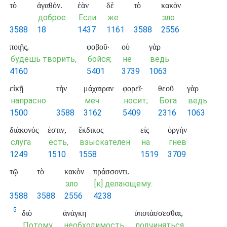
τὸ
ἀγαθόν.
ἐὰν
δὲ
τὸ
κακὸν
доброе.
Если
же
зло
3588
18
1437
1161
3588
2556
ποιῇς,
φοβοῦ·
οὐ
γὰρ
будешь творить,
бойся;
не
ведь
4160
5401
3739
1063
εἰκῇ
τὴν
μάχαιραν
φορεῖ·
θεοῦ
γὰρ
напрасно
меч
носит;
Бога
ведь
1500
3588
3162
5409
2316
1063
διάκονός
ἐστιν,
ἔκδικος
εἰς
ὀργὴν
слуга
есть,
взыскателен
на
гнев
1249
1510
1558
1519
3709
τῷ
τὸ
κακὸν
πράσσοντι.
зло
[к] делающему.
3588
3588
2556
4238
5
διὸ
ἀνάγκη
ὑποτάσσεσθαι,
Потому
необходимость
подчиняться,