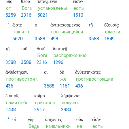
ὑπὸ
θεοῦ
τεταγμέναι
εἰσίν·
от
Бога
установлены
есть;
5259
2316
5021
1510
2
ὥστε
ὁ
ἀντιτασσόμενος
τῇ
ἐξουσίᾳ
так что
противящийся
власти
5620
3588
498
3588
1849
τῇ
τοῦ
θεοῦ
διαταγῇ
Бога
распоряжению
3588
3588
2316
1296
ἀνθέστηκεν,
οἱ
δὲ
ἀνθεστηκότες
противостоит,
же
противостоящие
436
3588
1161
436
ἑαυτοῖς
κρίμα
λήμψονται.
сами себе
приговор
получат.
1438
2917
2983
3
οἱ
γὰρ
ἄρχοντες
οὐκ
εἰσὶν
Ведь
начальники
не
есть