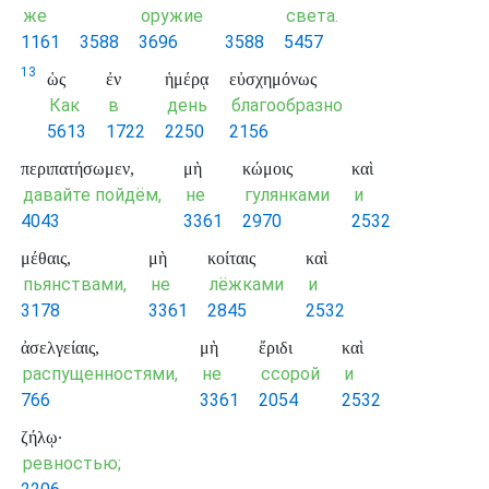
же
оружие
света.
1161
3588
3696
3588
5457
13
ὡς
ἐν
ἡμέρᾳ
εὐσχημόνως
Как
в
день
благообразно
5613
1722
2250
2156
περιπατήσωμεν,
μὴ
κώμοις
καὶ
давайте пойдём,
не
гулянками
и
4043
3361
2970
2532
μέθαις,
μὴ
κοίταις
καὶ
пьянствами,
не
лёжками
и
3178
3361
2845
2532
ἀσελγείαις,
μὴ
ἔριδι
καὶ
распущенностями,
не
ссорой
и
766
3361
2054
2532
ζήλῳ·
ревностью;