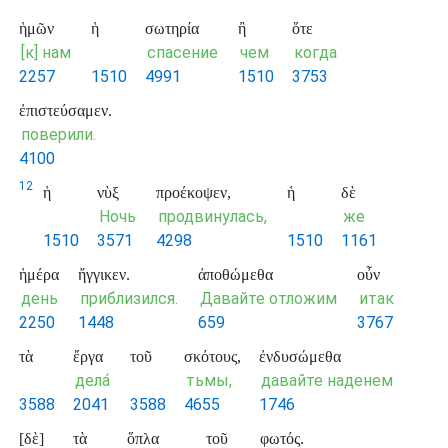
ἡμῶν
ἡ
σωτηρία
ἢ
ὅτε
[к] нам
спасение
чем
когда
2257
1510
4991
1510
3753
ἐπιστεύσαμεν.
поверили.
4100
12
ἡ
νὺξ
προέκοψεν,
ἡ
δὲ
Ночь
продвинулась,
же
1510
3571
4298
1510
1161
ἡμέρα
ἤγγικεν.
ἀποθώμεθα
οὖν
день
приблизился.
Давайте отложим
итак
2250
1448
659
3767
τὰ
ἔργα
τοῦ
σκότους,
ἐνδυσώμεθα
дела́
тьмы,
давайте наденем
3588
2041
3588
4655
1746
[δὲ]
τὰ
ὅπλα
τοῦ
φωτός.