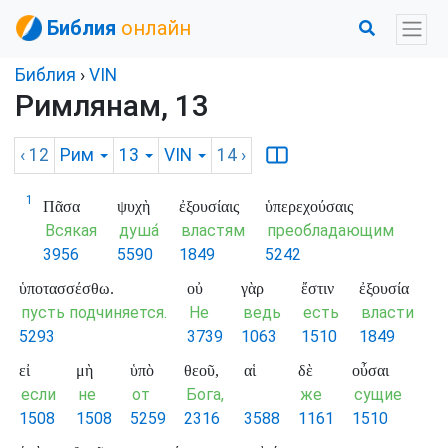
Библия
онлайн
Библия
›
VIN
Римлянам, 13
‹ 12
Рим
13
VIN
14
›
1
Πᾶσα
ψυχὴ
ἐξουσίαις
ὑπερεχούσαις
Всякая
душа́
властям
преобладающим
3956
5590
1849
5242
ὑποτασσέσθω.
οὐ
γὰρ
ἔστιν
ἐξουσία
пусть подчиняется.
Не
ведь
есть
власти
5293
3739
1063
1510
1849
εἰ
μὴ
ὑπὸ
θεοῦ,
αἱ
δὲ
οὖσαι
если
не
от
Бога,
же
сущие
1508
1508
5259
2316
3588
1161
1510