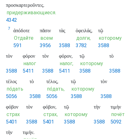
προσκαρτεροῦντες.
придерживающиеся.
4342
7
ἀπόδοτε
πᾶσιν
τὰς
ὀφειλάς,
τῷ
Отдайте
всем
долги,
которому
591
3956
3588
3782
3588
τὸν
φόρον
τὸν
φόρον,
τῷ
τὸ
налог
налог,
которому
3588
5411
3588
5411
3588
3588
τέλος
τὸ
τέλος,
τῷ
τὸν
по́дать
по́дать,
которому
5056
3588
5056
3588
3588
φόβον
τὸν
φόβον,
τῷ
τὴν
τιμὴν
страх
страх,
которому
почёт
5401
3588
5401
3588
3588
5092
τὴν
τιμήν.