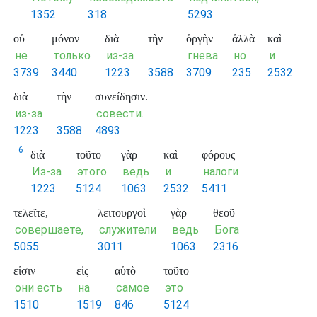
1352
318
5293
οὐ
μόνον
διὰ
τὴν
ὀργὴν
ἀλλὰ
καὶ
не
только
из-за
гнева
но
и
3739
3440
1223
3588
3709
235
2532
διὰ
τὴν
συνείδησιν.
из-за
совести.
1223
3588
4893
6
διὰ
τοῦτο
γὰρ
καὶ
φόρους
Из-за
этого
ведь
и
налоги
1223
5124
1063
2532
5411
τελεῖτε,
λειτουργοὶ
γὰρ
θεοῦ
совершаете,
служители
ведь
Бога
5055
3011
1063
2316
εἰσιν
εἰς
αὐτὸ
τοῦτο
они есть
на
самое
это
1510
1519
846
5124