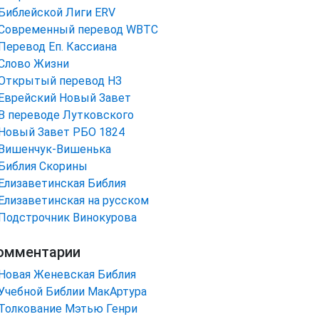
Библейской Лиги ERV
Cовременный перевод WBTC
Перевод Еп. Кассиана
Слово Жизни
Открытый перевод НЗ
Еврейский Новый Завет
В переводе Лутковского
Новый Завет РБО 1824
Вишенчук-Вишенька
Библия Скорины
Елизаветинская Библия
Елизаветинская на русском
Подстрочник Винокурова
омментарии
Новая Женевская Библия
Учебной Библии МакАртура
Толкование Мэтью Генри