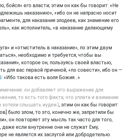
, бойся» его власти; этим он как бы говорит: «Не
подлежишь наказанию», «ибо он не напрасно носит
агменте, для наказания злодеев, как знамение его
тель», как исполнитель, «в наказание делающему
луга» и «отмститель в наказание», по этим двум
аться», необходимо и требуется, чтобы вы
азания», которое он, пользуясь своей властью,
ть для вас первой причиной, «по совести», ибо он —
5
: «Ибо такова есть воля Божия…»
имечание: он добавляет это выражение для
ения, то есть того факта, что уплата и взимание
е хотели слышать иудеи.}
, этим он как бы говорит:
ов] было злом, то это, конечно же, запретили бы
и», он повторяет эту мысль так часто для того,
 даже если внутренне они не служат Ему,
ере не является их заслугой или добродетелью.