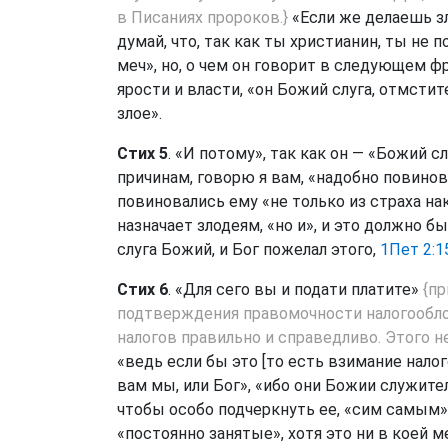
в Писаниях пророков.}
«Если же делаешь зло
думай, что, так как ты христианин, ты не 
меч», но, о чем он говорит в следующем фр
ярости и власти, «он Божий слуга, отмсти
злое».
Стих 5
. «И потому», так как он — «Божий с
причинам, говорю я вам, «надобно повинов
повиновались ему «не только из страха нак
назначает злодеям, «но и», и это должно бы
слуга Божий, и Бог пожелал этого,
1Пет 2:1
Стих 6
. «Для сего вы и подати платите»
{пр
подтверждения правомочности налогооблож
налогов правильно и справедливо. Этого н
«ведь если бы это [то есть взимание налог
вам мы, или Бог», «ибо они Божии служител
чтобы особо подчеркнуть ее, «сим самым»,
«постоянно занятые», хотя это ни в коей м