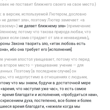
ловек не поставит ближнего своего на свое место.}
к: в версии, используемой Лютером, дословно
не делает зла», поэтому Лютер замечает: «в
своему».}
не делает ближнему зла»
{примечание:
ленному, потому что такова природа любви, что
даже если сама страдает от зла и ненавидима.}
,
ороны Закона творить зло, «итак любовь есть
на», ибо она требует его [исполнения].
ле учения апостол увещевает, потому что перед
 на второе место — увещевание: учение — для
нных. Поэтому [в последнем случае] он
ры, что недопустимо в отношениях с людьми,
 потому что мы знаем, будучи в достаточной мере
ремя, что наступил уже час», то есть самое
— время благодати и исполнения, «пробудиться нам»,
оскресением духа, постепенно, все более и более.
шееся время благодати, «нежели когда мы