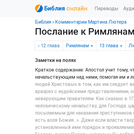
Библия
онлайн
Переводы
Ауд
Библия
›
Комментарии Мартина Лютера
Послание к Римлянам,
‹ 12
глава
Римлянам
13
глава
Л
Заметки на полях
Краткое содержание: Апостол учит тому,
начальствующим над ними, помогая им и л
людей Христовых в том, как им следует в
вразрез с иудейскими представлениями, о
неверующим правителям. Как сказано в
1П
человеческому начальству, для Господа: ца
посылаемым для наказания преступников и
есть воля Божия…». Даже если власти тво
установленный ими порядок и проявляемая