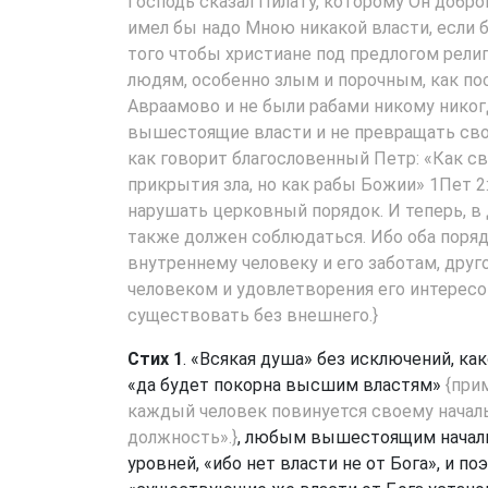
Господь сказал Пилату, которому Он добро
имел бы надо Мною никакой власти, если 
того чтобы христиане под предлогом рел
людям, особенно злым и порочным, как пос
Авраамово и не были рабами никому никогд
вышестоящие власти и не превращать своб
как говорит благословенный Петр: «Как с
прикрытия зла, но как рабы Божии»
1Пет 2
нарушать церковный порядок. И теперь, в д
также должен соблюдаться. Ибо оба порядк
внутреннему человеку и его заботам, дру
человеком и удовлетворения его интересо
существовать без внешнего.}
Стих 1
. «Всякая душа» без исключений, к
«да будет покорна высшим властям»
{при
каждый человек повинуется своему начал
должность».}
, любым вышестоящим началь
уровней, «ибо нет власти не от Бога», и п