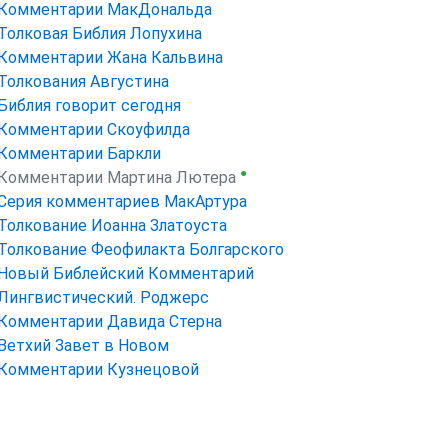
Комментарии МакДональда
Толковая Библия Лопухина
Комментарии Жана Кальвина
Толкования Августина
Библия говорит сегодня
Комментарии Скоуфилда
Комментарии Баркли
●
Комментарии Мартина Лютера
Серия комментариев МакАртура
Толкование Иоанна Златоуста
Толкование Феофилакта Болгарского
Новый Библейский Комментарий
Лингвистический. Роджерс
Комментарии Давида Стерна
Ветхий Завет в Новом
Комментарии Кузнецовой