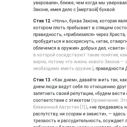
уверовали», ближе, чем когда мы уверовал
Законе, имея дело с [мертвой] буквой.
Стих 12
. «Ночь», буква Закона, которая яв
котором плоть пребывает в спящем состоян
праведность, «приблизился» через Христа
пробудиться и воскреснуть, «итак, отвергн
облечемся в оружия» добрых дел, «света»
в которой соседствуют такие понятия, как 
верно, потому что жизнь нового Закона — э
необходимо иметь оружие.}
, праведности 
Стих 13
. «Как днем», давайте жить так, к
днем люди ведут себя по отношению друг 
запятнать своей репутации, «будем вести 
соответствии с этикетом
{примечание: Э
блаженный Августин [1].}
, «не предаваясь 
распутству, ни ссорам и зависти», — здес
трезвость и рассудительность, осуждает ле