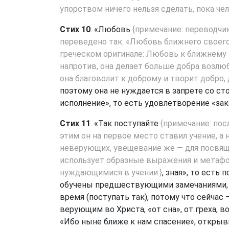
упорством ничего нельзя сделать, пока че
Стих 10
. «Любовь
{примечание: переводчи
переведено так: «Любовь ближнего своего 
греческом оригинале: Любовь к ближнему 
напротив, она делает больше добра возлюб
она благоволит к доброму и творит добро, 
поэтому она не нуждается в запрете со ст
исполнение», то есть удовлетворение «зако
Стих 11
. «Так поступайте
{примечание: пос
этим он на первое место ставил учение, а
неверующих, увещевание же — для посвяще
использует образные выражения и метафо
нуждающимися в учении.}
, зная», то есть
обучены предшествующими замечаниями, «в
время (поступать так), потому что сейчас 
верующим во Христа, «от сна», от греха, в
«Ибо ныне ближе к нам спасение», открыв