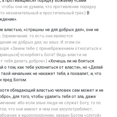
; а противящиеся» порядку Божьему «сами
: чтобы они не думали, что противление порядку
о незначительный и простительный грех.}
В
ждение».
е властью, «страшны не для добрых дел», они не
».
{примечание: то есть они являются
ния не добрых дел, но злых. И этим он
оворя: «Зачем тебе с пренебрежением относиться к
ираешься] оскорблять Бога? Ведь власти не
т тебя делать доброе».}
«Хочешь ли не бояться
й о том, как тебе уклониться от власти», но «Делай
 твой начальник не накажет тебя, а похвалит, и, что
и пред Богом.
», хотя обладающий властью человек сам может и не
обро», для того, чтобы удалить тебя от зла, даже
мечание: ибо если злые люди не служат Богу, то по
агое, что они имеют и чем они злоупотребляют,
збожник и идолопоклонник, назван Богом «слугой»