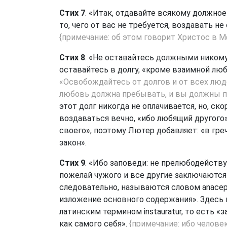
Стих 7
. «Итак, отдавайте всякому должное»
то, чего от вас не требуется, воздавать не
{примечание: об этом говорит Христос в
М
Стих 8
. «Не оставайтесь должными никому»
оставайтесь в долгу, «кроме взаимной лю
«Освобождайтесь от долгов и от всех люд
любовь должна пребывать, и вы должны пр
этот долг никогда не оплачивается, но, ск
воздаваться вечно, «ибо любящий другого
своего», поэтому Лютер добавляет: «в греч
закон».
Стих 9
. «Ибо заповеди: не прелюбодействуй
пожелай чужого и все другие заключаются
следовательно, называются словом anacep
изложение основного содержания». Здесь 
латинским термином instauratur, то есть «
как самого себя».
{примечание: ибо челове