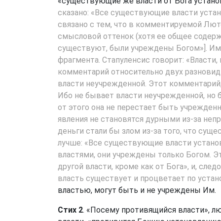
«существующие же власти от Бога устан
сказано: «Все существующие власти устан
связано с тем, что в комментируемой Лют
смысловой оттенок (хотя ее общее содержа
существуют, были учреждены Богом»]. Им
фрагмента. Стапуленсис говорит: «Власти,
комментарий относительно двух разновидн
власти неучрежденной. Этот комментарий,
Ибо не бывает власти неучрежденной, но 
от этого она не перестает быть учрежденн
явления не становятся дурными из-за непр
деньги стали бы злом из-за того, что сущ
лучше: «Все существующие власти установ
властями, они учреждены только Богом. 
другой власти, кроме как от Бога», и, сл
власть существует и процветает по уста
властью, могут быть и не учреждены Им.
Стих 2
. «Посему противящийся власти», л