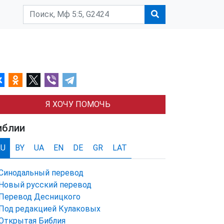
Я ХОЧУ ПОМОЧЬ
иблии
RU
BY
UA
EN
DE
GR
LAT
Синодальный перевод
Новый русский перевод
Перевод Десницкого
Под редакцией Кулаковых
Открытая Библия