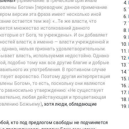
овлены»
{примечание: в греческом оригинале
овлены Богом» [переводчик: данное примечание
ером версии эта фраза имеет несколько иной
ние остается тем же): «…Те же власти, что
еется множество истолкований данного
 которые от Бога, те учреждены». И он добавляет
остей власти, а именно — власти учрежденной и
 однако, нельзя признать удовлетворительным.
бывает власть, используемая недостойно. Однако
ой, подобно тому как все другие благие и добрые
авильного их употребления. В противном случае
ествует воровство. Поэтому другая интерпретация
лены Богом», то есть, поскольку они являются
Это равносильно утверждению: «Не существует
едовательно, любая действующая и процветающая
новлению Божьему.}
, хотя люди, обладающие
юбой, кто под предлогом свободы не подчиняется