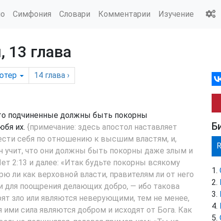
ио
Симфония
Словари
Комментарии
Изучение
 13 глава
ютер
14
глава
›
 что подчиненные должны быть покорны
Б
юбя их.
{примечание: здесь апостол наставляет
ести себя по отношению к высшим властям, и,
н учит, что они должны быть покорны даже злым и
ет 2:13
и далее: «Итак будьте покорны всякому
рю ли как верховной власти, правителям ли от него
 для поощрения делающих добро, — ибо такова
рят зло или являются неверующими, тем не менее,
 ими сила являются добром и исходят от Бога. Как