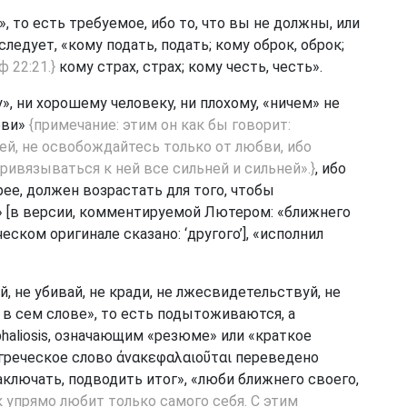
, то есть требуемое, ибо то, что вы не должны, или
 следует, «кому подать, подать; кому оброк, оброк;
ф 22:21
.}
кому страх, страх; кому честь, честь».
, ни хорошему человеку, ни плохому, «ничем» не
бви»
{примечание: этим он как бы говорит:
ей, не освобождайтесь только от любви, ибо
ивязываться к ней все сильней и сильней».}
, ибо
орее, должен возрастать для того, чтобы
» [в версии, комментируемой Лютером: «ближнего
еском оригинале сказано: ‘другого’], «исполнил
, не убивай, не кради, не лжесвидетельствуй, не
 в сем слове», то есть подытоживаются, а
haliosis, означающим «резюме» или «краткое
греческое слово ἀνακεφαλαιοῦται переведено
заключать, подводить итог», «люби ближнего своего,
к упрямо любит только самого себя. С этим