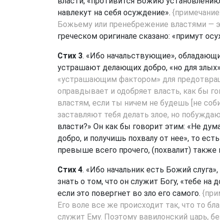
власти, «противится Божию установлению
навлекут на себя осуждение».
{примечание
Божьему или пренебрежение властями — эт
греческом оригинале сказано: «примут осу
Стих 3
. «Ибо начальствующие», обладающи
устрашают делающих добро, «но для злых
«устрашающим фактором» для предотвраще
оправдывает и одобряет власть, как бы г
властям, если ты ничем не будешь [не соб
заставляют тебя делать злое, но побуждаю
власти?» Он как бы говорит этим: «Не дума
добро, и получишь похвалу от нее», то есть
превыше всего прочего, (похвалит) также 
Стих 4
. «Ибо начальник есть Божий слуга
знать о том, что он служит Богу, «тебе на д
если это повергнет во зло его самого.
{при
Его воле все же происходит так, что то бл
служит Ему. Поэтому вавилонский царь, бе