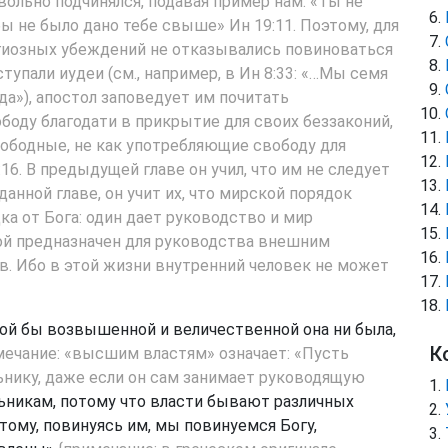
вольно подчинялся, подавая пример нам: «Ты не
бы не было дано тебе свыше»
Ин 19:11
. Поэтому, для
игиозных убеждений не отказывались повиноваться
тупали иудеи (см., например, в
Ин 8:33
: «…Мы семя
а»), апостол заповедует им почитать
оду благодати в прикрытие для своих беззаконий,
вободные, не как употребляющие свободу для
:16
. В предыдущей главе он учил, что им не следует
анной главе, он учит их, что мирской порядок
а от Бога: один дает руководство и мир
гой предназначен для руководства внешним
в. Ибо в этой жизни внутренний человек не может
акой бы возвышенной и величественной она ни была,
К
мечание: «высшим властям» означает: «Пусть
ьнику, даже если он сам занимает руководящую
никам, потому что власти бывают различных
оэтому, повинуясь им, мы повинуемся Богу,