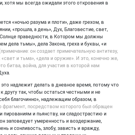
и, хотя мы всегда ожидали этого откровения в
ляется «ночью разума и плоти», даже грехом, в
ии, «прошла, а день», Дух, Благовестие, свет,
, Солнце праведности, в Котором мы должны
ем дела тьмы», дела Закона, греха и буквы, «и
{примечание: он создает примечательную антитезу,
«свет и тьма», «дела и оружие». И это, конечно же,
то битва, война, для участия в которой нам
Духа.
ак это надлежит делать в дневное время, потому что
к другу так, чтобы остаться честными и не
себя благочинно», надлежащим образом, в
то фрагмент, посредством которого был обращен
ни пированиям и пьянству, ни сладострастию и
ь он заповедует умеренность и воздержание,
нь и сонливость, злобу, зависть и вражду,